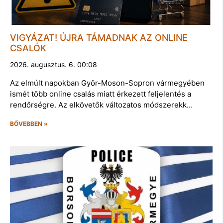
VIGYÁZAT! ÚJRA TÁMADNAK AZ ONLINE
CSALÓK
2026. augusztus. 6. 00:08
Az elmúlt napokban Győr-Moson-Sopron vármegyében
ismét több online csalás miatt érkezett feljelentés a
rendőrségre. Az elkövetők változatos módszerekk…
BŐVEBBEN »