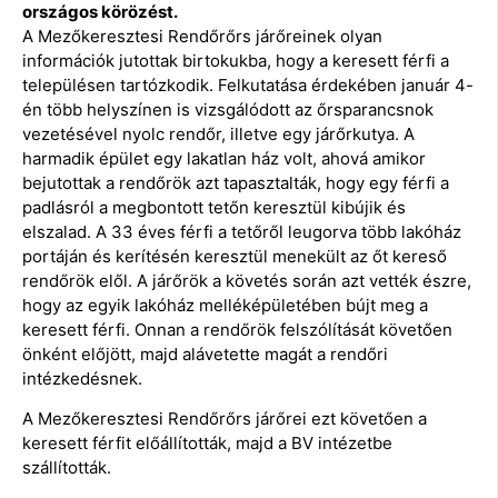
országos körözést.
A Mezőkeresztesi Rendőrőrs járőreinek olyan
információk jutottak birtokukba, hogy a keresett férfi a
településen tartózkodik. Felkutatása érdekében január 4-
én több helyszínen is vizsgálódott az őrsparancsnok
vezetésével nyolc rendőr, illetve egy járőrkutya. A
harmadik épület egy lakatlan ház volt, ahová amikor
bejutottak a rendőrök azt tapasztalták, hogy egy férfi a
padlásról a megbontott tetőn keresztül kibújik és
elszalad. A 33 éves férfi a tetőről leugorva több lakóház
portáján és kerítésén keresztül menekült az őt kereső
rendőrök elől. A járőrök a követés során azt vették észre,
hogy az egyik lakóház melléképületében bújt meg a
keresett férfi. Onnan a rendőrök felszólítását követően
önként előjött, majd alávetette magát a rendőri
intézkedésnek.
A Mezőkeresztesi Rendőrőrs járőrei ezt követően a
keresett férfit előállították, majd a BV intézetbe
szállították.