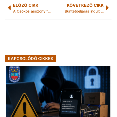
ELŐZŐ CIKK
KÖVETKEZŐ CIKK
A Csókos asszony folytatja az újévet
Büntetőeljárás indult a tegnapi miskolci halálos tűzeset miatt
KAPCSOLÓDÓ CIKKEK