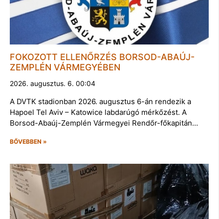
FOKOZOTT ELLENŐRZÉS BORSOD-ABAÚJ-
ZEMPLÉN VÁRMEGYÉBEN
2026. augusztus. 6. 00:04
A DVTK stadionban 2026. augusztus 6-án rendezik a
Hapoel Tel Aviv – Katowice labdarúgó mérkőzést. A
Borsod-Abaúj-Zemplén Vármegyei Rendőr-főkapitán…
BŐVEBBEN »