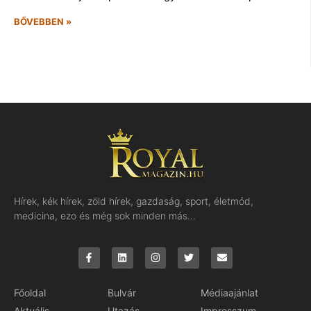
BŐVEBBEN »
Hírek, kék hírek, zöld hírek, gazdaság, sport, életmód,
medicina, ezo és még sok minden más…
Főoldal
Bulvár
Médiaajánlat
Aktuális
Utazás
Impresszum