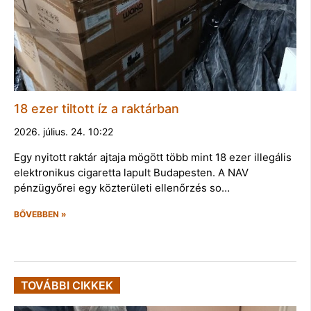
18 ezer tiltott íz a raktárban
2026. július. 24. 10:22
Egy nyitott raktár ajtaja mögött több mint 18 ezer illegális
elektronikus cigaretta lapult Budapesten. A NAV
pénzügyőrei egy közterületi ellenőrzés so…
BŐVEBBEN »
TOVÁBBI CIKKEK