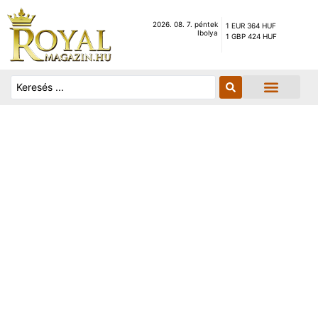
2026. 08. 7. péntek
1 EUR 364 HUF
Ibolya
1 GBP 424 HUF