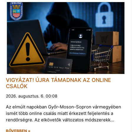
VIGYÁZAT! ÚJRA TÁMADNAK AZ ONLINE
CSALÓK
2026. augusztus. 6. 00:08
Az elmúlt napokban Győr-Moson-Sopron vármegyében
ismét több online csalás miatt érkezett feljelentés a
rendőrségre. Az elkövetők változatos módszerekk…
BŐVEBBEN »