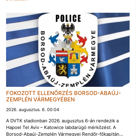
FOKOZOTT ELLENŐRZÉS BORSOD-ABAÚJ-
ZEMPLÉN VÁRMEGYÉBEN
2026. augusztus. 6. 00:04
A DVTK stadionban 2026. augusztus 6-án rendezik a
Hapoel Tel Aviv – Katowice labdarúgó mérkőzést. A
Borsod-Abaúj-Zemplén Vármegyei Rendőr-főkapitán…