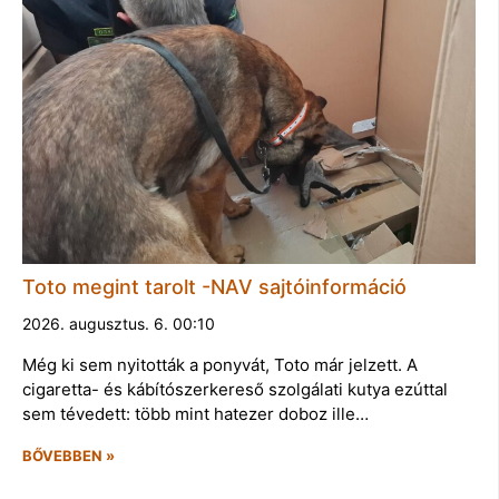
Toto megint tarolt -NAV sajtóinformáció
2026. augusztus. 6. 00:10
Még ki sem nyitották a ponyvát, Toto már jelzett. A
cigaretta- és kábítószerkereső szolgálati kutya ezúttal
sem tévedett: több mint hatezer doboz ille…
BŐVEBBEN »