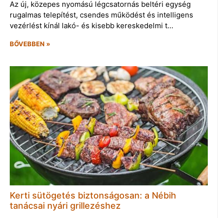
Az új, közepes nyomású légcsatornás beltéri egység
rugalmas telepítést, csendes működést és intelligens
vezérlést kínál lakó- és kisebb kereskedelmi t…
BŐVEBBEN »
Kerti sütögetés biztonságosan: a Nébih
tanácsai nyári grillezéshez