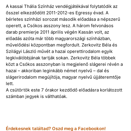
A kassai Thália Színház vendégjátékával folytatódik az
ősszel elkezdődött 2011-2012-es Egressy évad. A
bérletes színházi sorozat második előadása a népszerű
operett, a Csókos asszony lesz. A három felvonásos
darab premierje 2011 április végén Kassán volt, az
előadás azóta már több magyarországi színházban,
művelődési központban megfordult. Zerkovitz Béla és
Szilágyi László művét a hazai operettirodalom egyik
legkiválóbbjának tartják sokan. Zerkovitz Béla többek
közt a Csókos asszonyban is megjelenő slágerei révén a
hazai – akkoriban leginkább német nyelvű – dal és
slágerirodalom megújítója, magyar nyelvű újjáteremtője
lett.
A csütörtök este 7 órakor kezdődő előadásra korlátozott
számban jegyek is válthatóak.
Érdekesnek találtad? Oszd meg a Facebookon!