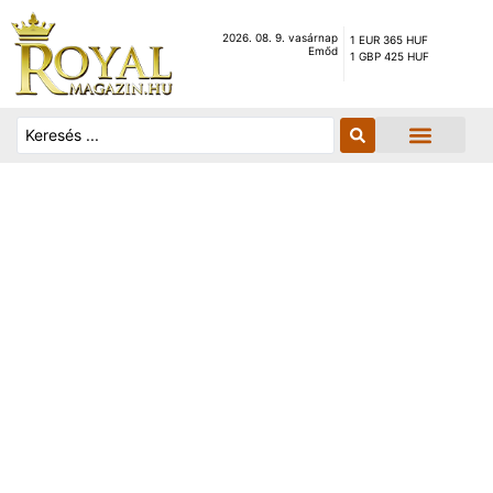
2026. 08. 9. vasárnap
1 EUR 365 HUF
Emőd
1 GBP 425 HUF