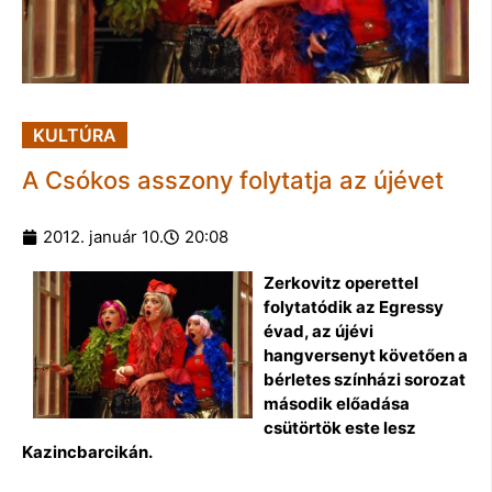
KULTÚRA
A Csókos asszony folytatja az újévet
2012. január 10.
20:08
Zerkovitz operettel
folytatódik az Egressy
évad, az újévi
hangversenyt követően a
bérletes színházi sorozat
második előadása
csütörtök este lesz
Kazincbarcikán.