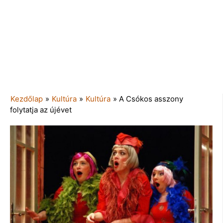
Kezdőlap
»
Kultúra
»
Kultúra
»
A Csókos asszony
folytatja az újévet