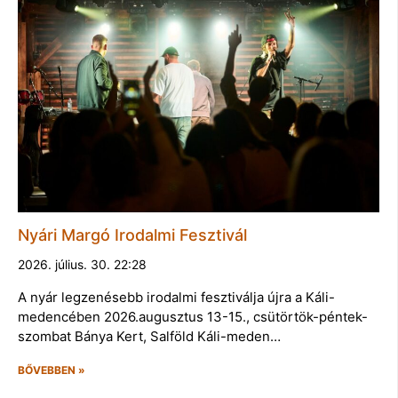
Nyári Margó Irodalmi Fesztivál
2026. július. 30. 22:28
A nyár legzenésebb irodalmi fesztiválja újra a Káli-
medencében 2026.augusztus 13-15., csütörtök-péntek-
szombat Bánya Kert, Salföld Káli-meden…
BŐVEBBEN »