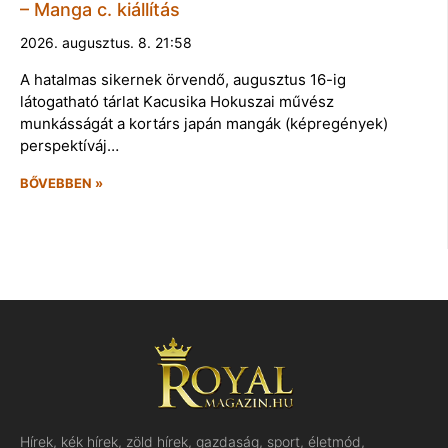
– Manga c. kiállítás
2026. augusztus. 8. 21:58
A hatalmas sikernek örvendő, augusztus 16-ig
látogatható tárlat Kacusika Hokuszai művész
munkásságát a kortárs japán mangák (képregények)
perspektíváj…
BŐVEBBEN »
Hírek, kék hírek, zöld hírek, gazdaság, sport, életmód,