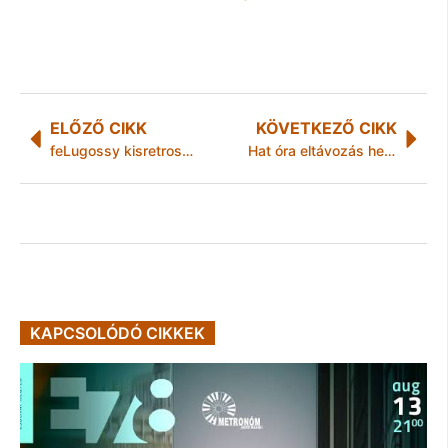
ELŐZŐ CIKK
KÖVETKEZŐ CIKK
feLugossy kisretrospektív
Hat óra eltávozás helyett 12 nap szabadság
KAPCSOLÓDÓ CIKKEK