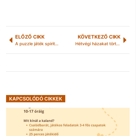
ELŐZŐ CIKK
KÖVETKEZŐ CIKK
A puzzle játék spirituális öröme
Hétvégi házakat tört fel és pakolt ki két miskolci fiatal
KAPCSOLÓDÓ CIKKEK