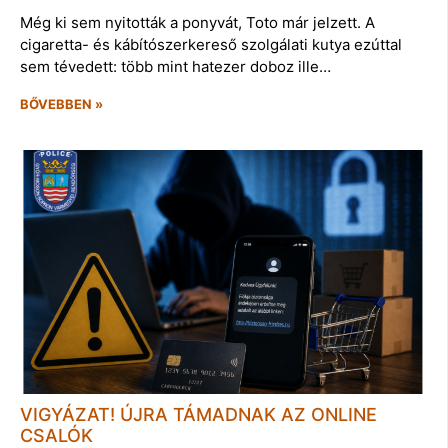
Még ki sem nyitották a ponyvát, Toto már jelzett. A
cigaretta- és kábítószerkereső szolgálati kutya ezúttal
sem tévedett: több mint hatezer doboz ille…
BŐVEBBEN »
VIGYÁZAT! ÚJRA TÁMADNAK AZ ONLINE
CSALÓK