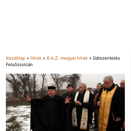
Kezdőlap
»
Hírek
»
B.A.Z.-megyei hírek
»
Gátszentelés
Felsőzsolcán