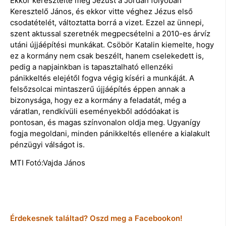
Ekkor keresztelte meg Jézust a Jordán folyóban
Keresztelő János, és ekkor vitte véghez Jézus első
csodatételét, változtatta borrá a vizet. Ezzel az ünnepi,
szent aktussal szeretnék megpecsételni a 2010-es árvíz
utáni újjáépítési munkákat. Csöbör Katalin kiemelte, hogy
ez a kormány nem csak beszélt, hanem cselekedett is,
pedig a napjainkban is tapasztalható ellenzéki
pánikkeltés elejétől fogva végig kíséri a munkáját. A
felsőzsolcai mintaszerű újjáépítés éppen annak a
bizonysága, hogy ez a kormány a feladatát, még a
váratlan, rendkívüli eseményekből adódóakat is
pontosan, és magas színvonalon oldja meg. Ugyanígy
fogja megoldani, minden pánikkeltés ellenére a kialakult
pénzügyi válságot is.
MTI Fotó:Vajda János
Érdekesnek találtad? Oszd meg a Facebookon!