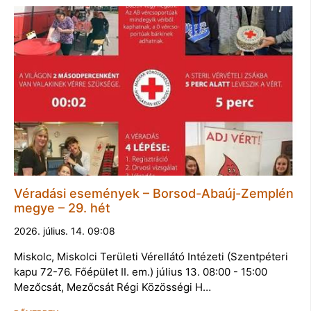
Véradási események – Borsod-Abaúj-Zemplén
megye – 29. hét
2026. július. 14. 09:08
Miskolc, Miskolci Területi Vérellátó Intézeti (Szentpéteri
kapu 72-76. Főépület II. em.) július 13. 08:00 - 15:00
Mezőcsát, Mezőcsát Régi Közösségi H…