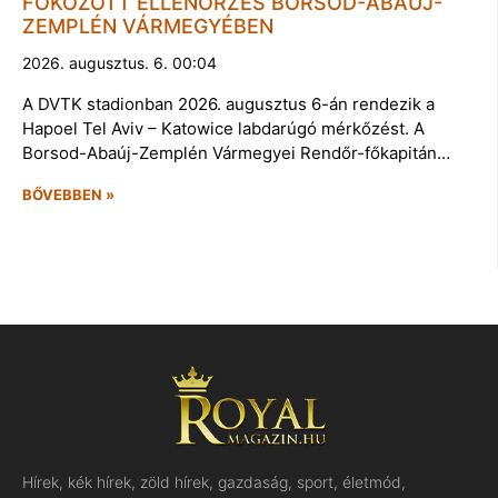
FOKOZOTT ELLENŐRZÉS BORSOD-ABAÚJ-
ZEMPLÉN VÁRMEGYÉBEN
2026. augusztus. 6. 00:04
A DVTK stadionban 2026. augusztus 6-án rendezik a
Hapoel Tel Aviv – Katowice labdarúgó mérkőzést. A
Borsod-Abaúj-Zemplén Vármegyei Rendőr-főkapitán…
BŐVEBBEN »
Hírek, kék hírek, zöld hírek, gazdaság, sport, életmód,