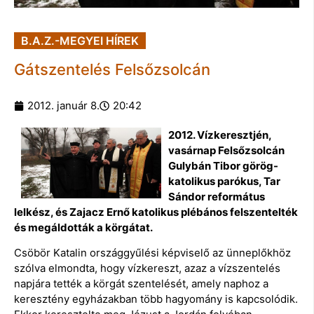
B.A.Z.-MEGYEI HÍREK
Gátszentelés Felsőzsolcán
2012. január 8.
20:42
2012. Vízkeresztjén,
vasárnap Felsőzsolcán
Gulybán Tibor görög-
katolikus parókus, Tar
Sándor református
lelkész, és Zajacz Ernő katolikus plébános felszentelték
és megáldották a körgátat.
Csöbör Katalin országgyűlési képviselő az ünneplőkhöz
szólva elmondta, hogy vízkereszt, azaz a vízszentelés
napjára tették a körgát szentelését, amely naphoz a
keresztény egyházakban több hagyomány is kapcsolódik.