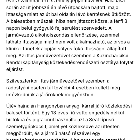
éves szalonnai férfi személygépjárművével. Haladása
során az út jobbszélén lévő útpadkára hajtott, majd
ittassága miatt az út bal oldalán lévő kerítésnek ütközött.
A balesetben műszaki hiba nem játszott közre, a férfi 8
napon belül gyógyuló fej sérülést szenvedett. A
járművezető alkoholszondás ellenőrzése, szemmel
látható ittassága miatt nem volt alkalmazható, az orvos a
klinikai tünetek alapján súlyos fokú ittasságot állapított
meg. Az ittas járművezetővel szemben a Kazincbarcikai
Rendőrkapitányság közlekedésrendészeti osztálya folytat
eljárást.
Szilveszterkor ittas járművezetővel szemben a
radostyáni eseten túl további 4 esetben kellett még
intézkedniük a járőröknek megyénkben.
Újév hajnalán Hangonyban anyagi kárral járó közlekedési
baleset történt. Egy 13 éves fiú vette engedély nélkül
birtokba és jogtalanul használta azt a Seat típusú
személygépkocsit, amellyel közlekedve az úttesten
megpördült, és a jármű hátsó részével egy