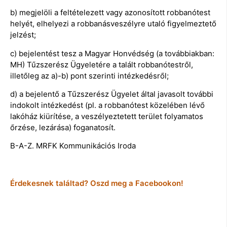
b) megjelöli a feltételezett vagy azonosított robbanótest
helyét, elhelyezi a robbanásveszélyre utaló figyelmeztető
jelzést;
c) bejelentést tesz a Magyar Honvédség (a továbbiakban:
MH) Tűzszerész Ügyeletére a talált robbanótestről,
illetőleg az a)-b) pont szerinti intézkedésről;
d) a bejelentő a Tűzszerész Ügyelet által javasolt további
indokolt intézkedést (pl. a robbanótest közelében lévő
lakóház kiürítése, a veszélyeztetett terület folyamatos
őrzése, lezárása) foganatosít.
B-A-Z. MRFK Kommunikációs Iroda
Érdekesnek találtad? Oszd meg a Facebookon!