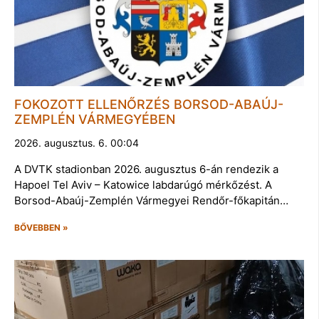
FOKOZOTT ELLENŐRZÉS BORSOD-ABAÚJ-
ZEMPLÉN VÁRMEGYÉBEN
2026. augusztus. 6. 00:04
A DVTK stadionban 2026. augusztus 6-án rendezik a
Hapoel Tel Aviv – Katowice labdarúgó mérkőzést. A
Borsod-Abaúj-Zemplén Vármegyei Rendőr-főkapitán…
BŐVEBBEN »