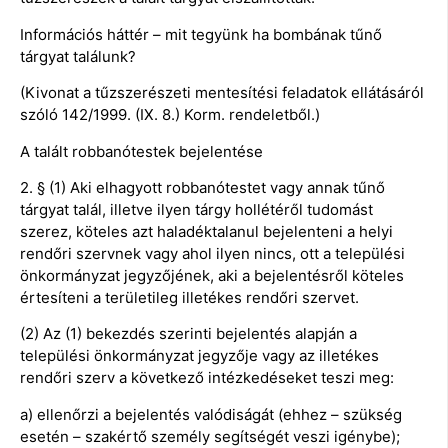
Információs háttér – mit tegyünk ha bombának tűnő
tárgyat találunk?
(Kivonat a tűzszerészeti mentesítési feladatok ellátásáról
szóló 142/1999. (IX. 8.) Korm. rendeletből.)
A talált robbanótestek bejelentése
2. § (1) Aki elhagyott robbanótestet vagy annak tűnő
tárgyat talál, illetve ilyen tárgy hollétéről tudomást
szerez, köteles azt haladéktalanul bejelenteni a helyi
rendőri szervnek vagy ahol ilyen nincs, ott a települési
önkormányzat jegyzőjének, aki a bejelentésről köteles
értesíteni a területileg illetékes rendőri szervet.
(2) Az (1) bekezdés szerinti bejelentés alapján a
települési önkormányzat jegyzője vagy az illetékes
rendőri szerv a következő intézkedéseket teszi meg:
a) ellenőrzi a bejelentés valódiságát (ehhez – szükség
esetén – szakértő személy segítségét veszi igénybe);