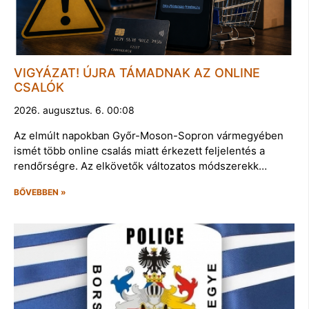
VIGYÁZAT! ÚJRA TÁMADNAK AZ ONLINE
CSALÓK
2026. augusztus. 6. 00:08
Az elmúlt napokban Győr-Moson-Sopron vármegyében
ismét több online csalás miatt érkezett feljelentés a
rendőrségre. Az elkövetők változatos módszerekk…
BŐVEBBEN »