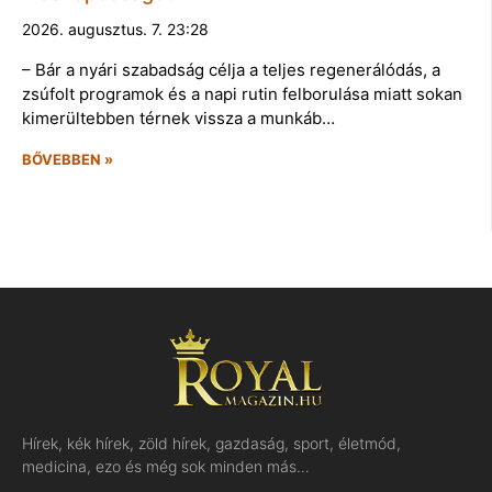
2026. augusztus. 7. 23:28
– Bár a nyári szabadság célja a teljes regenerálódás, a
zsúfolt programok és a napi rutin felborulása miatt sokan
kimerültebben térnek vissza a munkáb…
BŐVEBBEN »
Hírek, kék hírek, zöld hírek, gazdaság, sport, életmód,
medicina, ezo és még sok minden más…