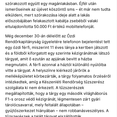
szórakozott együtt egy magánlakásban. Éjfél után
ismerőseinek az újévet köszöntő sms – ét már nem tudta
elküldeni, mert szórakozása ideje alatt a lakás
előszobájában felakasztott kabátja zsebéből valaki
eltulajdonította 50.000 Ft értékű mobiltelefonját.
Még december 30-án délelőtt az Ózdi
Rendőrkapitányság ügyeletére telefonon bejelentést tett
egy ózdi férfi, miszerint 11 éves lánya a kertben játszott
és a földből kiforgatott egy szerinte kézigránátnak látszó
tárgyat, amit ő ezután az apjának bevitt a házba
megmutatni. A férfi azonnal a háztól különálló nyúlólba
vitte a tárgyat. A helyszínre kiérkező járőrök a
melléképületet körbezárták, a tárgy folyamatos őrzéséről
intézkedtek, amíg a Készenléti Rendőrség tűzszerész
szolgálata ki nem érkezett. A tűzszerészek
megállapították, hogy a tárgy egy második világháborús
F1-s orosz védő kézigránát, légmentesen zárt gyári
tárolócsavarral, mely feltalált állapotában –
gyújtószerkezet hiányában – nem robbanásveszélyes. A
tűzszerészek a talált tárgyat elszállították.