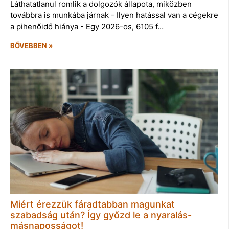
Láthatatlanul romlik a dolgozók állapota, miközben
továbbra is munkába járnak - Ilyen hatással van a cégekre
a pihenőidő hiánya - Egy 2026-os, 6105 f…
BŐVEBBEN »
Miért érezzük fáradtabban magunkat
szabadság után? Így győzd le a nyaralás-
másnaposságot!