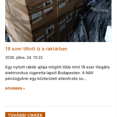
18 ezer tiltott íz a raktárban
2026. július. 24. 10:22
Egy nyitott raktár ajtaja mögött több mint 18 ezer illegális
elektronikus cigaretta lapult Budapesten. A NAV
pénzügyőrei egy közterületi ellenőrzés so…
BŐVEBBEN »
TOVÁBBI CIKKEK