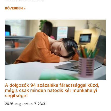
BŐVEBBEN »
A dolgozók 94 százaléka fáradtsággal küzd,
mégis csak minden hatodik kér munkahelyi
segítséget
2026. augusztus. 7. 23:31