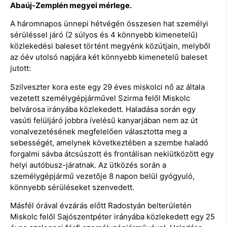
Abaúj-Zemplén megyei mérlege.
A háromnapos ünnepi hétvégén összesen hat személyi
sérüléssel járó (2 súlyos és 4 könnyebb kimenetelű)
közlekedési baleset történt megyénk közútjain, melyből
az óév utolsó napjára két könnyebb kimenetelű baleset
jutott:
Szilveszter kora este egy 29 éves miskolci nő az általa
vezetett személygépjárművel Szirma felől Miskolc
belvárosa irányába közlekedett. Haladása során egy
vasúti felüljáró jobbra ívelésű kanyarjában nem az út
vonalvezetésének megfelelően választotta meg a
sebességét, amelynek következtében a szembe haladó
forgalmi sávba átcsúszott és frontálisan nekiütközött egy
helyi autóbusz-járatnak. Az ütközés során a
személygépjármű vezetője 8 napon belül gyógyuló,
könnyebb sérüléseket szenvedett.
Másfél órával évzárás előtt Radostyán belterületén
Miskolc felől Sajószentpéter irányába közlekedett egy 25