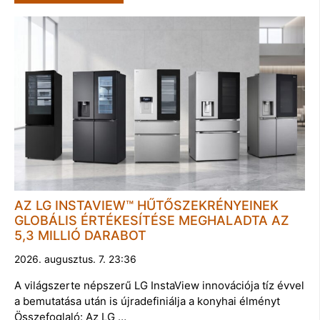
AZ LG INSTAVIEW™ HŰTŐSZEKRÉNYEINEK
GLOBÁLIS ÉRTÉKESÍTÉSE MEGHALADTA AZ
5,3 MILLIÓ DARABOT
2026. augusztus. 7. 23:36
A világszerte népszerű LG InstaView innovációja tíz évvel
a bemutatása után is újradefiniálja a konyhai élményt
Összefoglaló: Az LG …