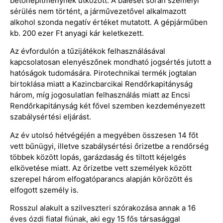
betonépítménynek ütközött. A baleset során személyi
sérülés nem történt, a járművezetővel alkalmazott
alkohol szonda negatív értéket mutatott. A gépjárműben
kb. 200 ezer Ft anyagi kár keletkezett.
Az évfordulón a tűzijátékok felhasználásával
kapcsolatosan elenyészőnek mondható jogsértés jutott a
hatóságok tudomására. Pirotechnikai termék jogtalan
birtoklása miatt a Kazincbarcikai Rendőrkapitányság
három, míg jogosulatlan felhasználás miatt az Encsi
Rendőrkapitányság két fővel szemben kezdeményezett
szabálysértési eljárást.
Az év utolsó hétvégéjén a megyében összesen 14 főt
vett bűnügyi, illetve szabálysértési őrizetbe a rendőrség
többek között lopás, garázdaság és tiltott kéjelgés
elkövetése miatt. Az őrizetbe vett személyek között
szerepel három elfogatóparancs alapján körözött és
elfogott személy is.
Rosszul alakult a szilveszteri szórakozása annak a 16
éves ózdi fiatal fiúnak, aki egy 15 fős társasággal