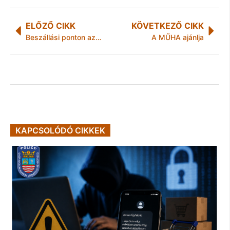
ELŐZŐ CIKK
KÖVETKEZŐ CIKK
Beszállási ponton az arany
A MŰHA ajánlja
KAPCSOLÓDÓ CIKKEK