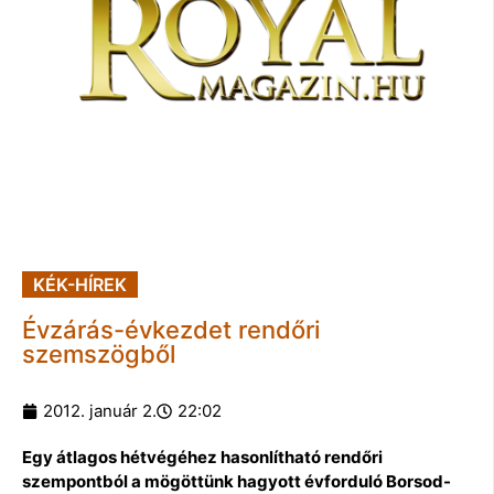
KÉK-HÍREK
Évzárás-évkezdet rendőri
szemszögből
2012. január 2.
22:02
Egy átlagos hétvégéhez hasonlítható rendőri
szempontból a mögöttünk hagyott évforduló Borsod-