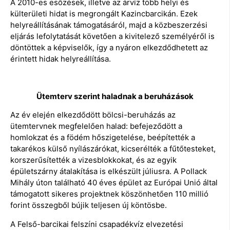
A 2010-es esőzések, illetve az árvíz több helyi és
külterületi hidat is megrongált Kazincbarcikán. Ezek
helyreállításának támogatásáról, majd a közbeszerzési
eljárás lefolytatását követően a kivitelező személyéről is
döntöttek a képviselők, így a nyáron elkezdődhetett az
érintett hidak helyreállítása.
Ütemterv szerint haladnak a beruházások
Az év elején elkezdődött bölcsi-beruházás az
ütemtervnek megfelelően halad: befejeződött a
homlokzat és a födém hőszigetelése, beépítették a
takarékos külső nyílászárókat, kicserélték a fűtőtesteket,
korszerűsítették a vizesblokkokat, és az egyik
épületszárny átalakítása is elkészült júliusra. A Pollack
Mihály úton található 40 éves épület az Európai Unió által
támogatott sikeres projektnek köszönhetően 110 millió
forint összegből bújik teljesen új köntösbe.
A Felső-barcikai felszíni csapadékvíz elvezetési