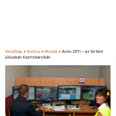
Kezdőlap
»
Kultúra
»
Mozaik
»
Anno 2011 – ez történt
júliusban Kazincbarcikán