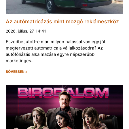
Az autómatricázás mint mozgó reklámeszköz
2026. július. 27. 14:41
Eszedbe jutott-e már, milyen hatással van egy jól
megtervezett autómatrica a vállalkozásodra? Az
autófóliázás alkalmazása egyre népszerűbb
marketinges…
BŐVEBBEN »