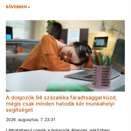
BŐVEBBEN »
A dolgozók 94 százaléka fáradtsággal küzd,
mégis csak minden hatodik kér munkahelyi
segítséget
2026. augusztus. 7. 23:31
Láthatatlanul romlik a dolgozók állapota, miközben