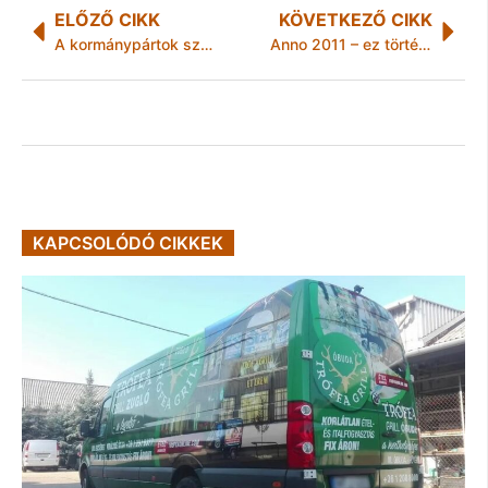
ELŐZŐ CIKK
KÖVETKEZŐ CIKK
A kormánypártok szégyene az egyházügyi törvény
Anno 2011 – ez történt augusztusban Kazincbarcikán
KAPCSOLÓDÓ CIKKEK