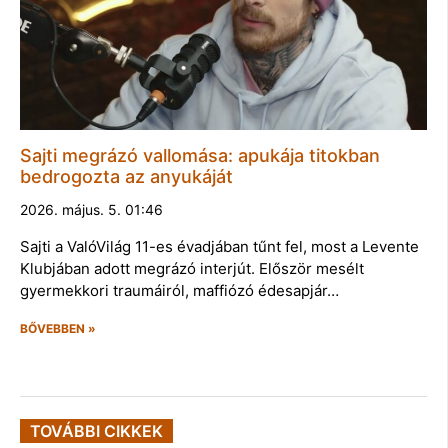
Sajti megrázó vallomása: apukája titokban
bedrogozta az anyukáját
2026. május. 5. 01:46
Sajti a ValóVilág 11-es évadjában tűnt fel, most a Levente
Klubjában adott megrázó interjút. Először mesélt
gyermekkori traumáiról, maffiózó édesapjár…
BŐVEBBEN »
TOVÁBBI CIKKEK