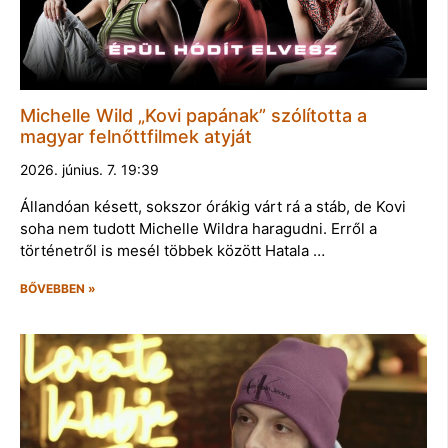
Michelle Wild „Kovi papának” szólította a
magyar felnőttfilmek atyját
2026. június. 7. 19:39
Állandóan késett, sokszor órákig várt rá a stáb, de Kovi
soha nem tudott Michelle Wildra haragudni. Erről a
történetről is mesél többek között Hatala …
BŐVEBBEN »