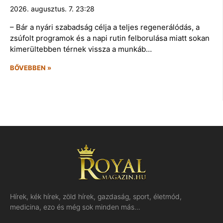
2026. augusztus. 7. 23:28
– Bár a nyári szabadság célja a teljes regenerálódás, a
zsúfolt programok és a napi rutin felborulása miatt sokan
kimerültebben térnek vissza a munkáb…
BŐVEBBEN »
Hírek, kék hírek, zöld hírek, gazdaság, sport, életmód,
medicina, ezo és még sok minden más…