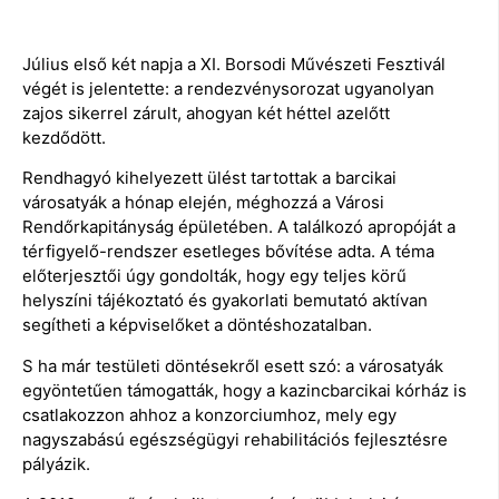
Július első két napja a XI. Borsodi Művészeti Fesztivál
végét is jelentette: a rendezvénysorozat ugyanolyan
zajos sikerrel zárult, ahogyan két héttel azelőtt
kezdődött.
Rendhagyó kihelyezett ülést tartottak a barcikai
városatyák a hónap elején, méghozzá a Városi
Rendőrkapitányság épületében. A találkozó apropóját a
térfigyelő-rendszer esetleges bővítése adta. A téma
előterjesztői úgy gondolták, hogy egy teljes körű
helyszíni tájékoztató és gyakorlati bemutató aktívan
segítheti a képviselőket a döntéshozatalban.
S ha már testületi döntésekről esett szó: a városatyák
egyöntetűen támogatták, hogy a kazincbarcikai kórház is
csatlakozzon ahhoz a konzorciumhoz, mely egy
nagyszabású egészségügyi rehabilitációs fejlesztésre
pályázik.