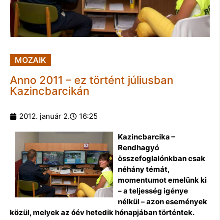
MOZAIK
Anno 2011 – ez történt júliusban
Kazincbarcikán
2012. január 2.
16:25
Kazincbarcika –
Rendhagyó
összefoglalónkban csak
néhány témát,
momentumot emelünk ki
– a teljesség igénye
nélkül – azon események
közül, melyek az óév hetedik hónapjában történtek.