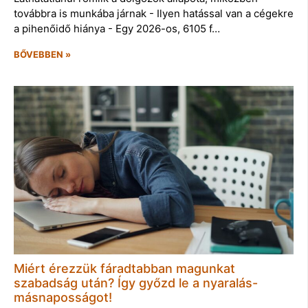
továbbra is munkába járnak - Ilyen hatással van a cégekre
a pihenőidő hiánya - Egy 2026-os, 6105 f…
BŐVEBBEN »
Miért érezzük fáradtabban magunkat
szabadság után? Így győzd le a nyaralás-
másnaposságot!