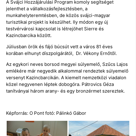
A Svájci Hozzájárulási Program komoly segítséget
jelenthet a vállalkozásfejlesztésben, a
munkahelyteremtésben, de közös svájci-magyar
turisztikai projekt is készülhet. Ily módon egy új
testvérvárosi kapcsolat is létrejöhet Sierre és
Kazincbarcika között.
Júliusban örök és fájó búcsút vett a város 81 éves
korában elhunyt díszpolgárától, Dr. Vékony Ernőtől.
Az egykori neves borsod megyei súlyemelő, Szűcs Lajos
emlékére már negyedik alkalommal rendeztek súlyemelő
versenyt Kazincbarcikán. A kiemelt nemzetközi viadalon
közel negyvenen léptek dobogóra. Pátrovics Géza
tanítványai három arany- és egy bronzérmet szereztek.
Képforrás: O Pont fotó: Pálinkó Gábor