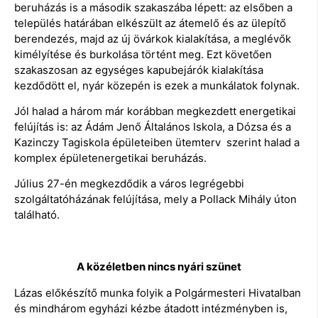
beruházás is a második szakaszába lépett: az elsőben a
település határában elkészült az átemelő és az ülepítő
berendezés, majd az új övárkok kialakítása, a meglévők
kimélyítése és burkolása történt meg. Ezt követően
szakaszosan az egységes kapubejárók kialakítása
kezdődött el, nyár közepén is ezek a munkálatok folynak.
Jól halad a három már korábban megkezdett energetikai
felújítás is: az Ádám Jenő Általános Iskola, a Dózsa és a
Kazinczy Tagiskola épületeiben ütemterv szerint halad a
komplex épületenergetikai beruházás.
Július 27-én megkezdődik a város legrégebbi
szolgáltatóházának felújítása, mely a Pollack Mihály úton
található.
A közéletben nincs nyári szünet
Lázas előkészítő munka folyik a Polgármesteri Hivatalban
és mindhárom egyházi kézbe átadott intézményben is,