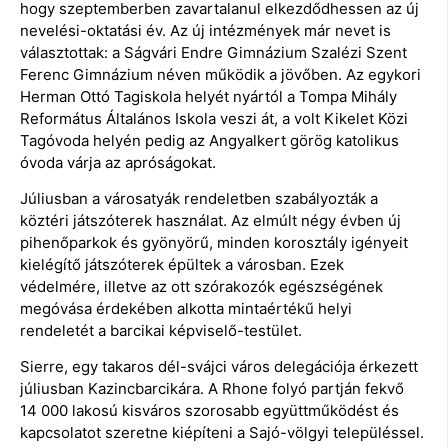
hogy szeptemberben zavartalanul elkezdődhessen az új
nevelési-oktatási év. Az új intézmények már nevet is
választottak: a Ságvári Endre Gimnázium Szalézi Szent
Ferenc Gimnázium néven működik a jövőben. Az egykori
Herman Ottó Tagiskola helyét nyártól a Tompa Mihály
Református Általános Iskola veszi át, a volt Kikelet Közi
Tagóvoda helyén pedig az Angyalkert görög katolikus
óvoda várja az apróságokat.
Júliusban a városatyák rendeletben szabályozták a
köztéri játszóterek használat. Az elmúlt négy évben új
pihenőparkok és gyönyörű, minden korosztály igényeit
kielégítő játszóterek épültek a városban. Ezek
védelmére, illetve az ott szórakozók egészségének
megóvása érdekében alkotta mintaértékű helyi
rendeletét a barcikai képviselő-testület.
Sierre, egy takaros dél-svájci város delegációja érkezett
júliusban Kazincbarcikára. A Rhone folyó partján fekvő
14 000 lakosú kisváros szorosabb együttműködést és
kapcsolatot szeretne kiépíteni a Sajó-völgyi településsel.