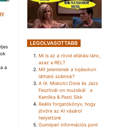
gy
LEGOLVASOTTABB
ljes
mok
Mi is az a rövid ellátási lánc,
azaz a REL?
a a
Mit jelentenek a tojásokon
látható számok?
A IX. Miskolci Dixie és Jazz
Fesztivál-on muzsikál a
Kamilka & Pesti Sikk
Reális forgatókönyv, hogy
jövőre az AI vásárol
helyettünk
Gumiipari információs pont