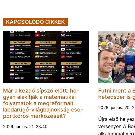
KAPCSOLÓDÓ CIKKEK
Már a kezdő sípszó előtt: ho-
Futni ment a 
gyan alakítják a matematikai
hetedszer is 
folyamatok a megreformált
2026. június. 20. 
labdarúgó-világbajnokság cso-
portkörös mérkőzéseit?
Újra első helyez
versenyen A Bos
2026. június. 21. 23:40
alkalommal végz