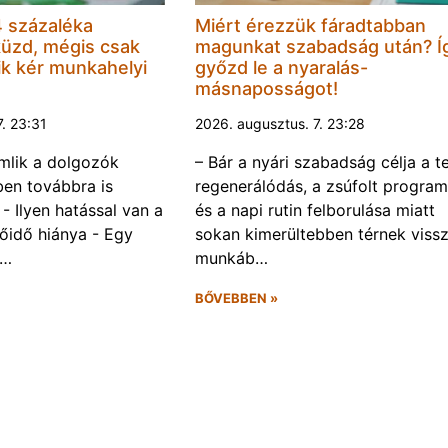
 százaléka
Miért érezzük fáradtabban
küzd, mégis csak
magunkat szabadság után? Í
k kér munkahelyi
győzd le a nyaralás-
másnaposságot!
7. 23:31
2026. augusztus. 7. 23:28
omlik a dolgozók
– Bár a nyári szabadság célja a te
ben továbbra is
regenerálódás, a zsúfolt progra
- Ilyen hatással van a
és a napi rutin felborulása miatt
őidő hiánya - Egy
sokan kimerültebben térnek vissz
f…
munkáb…
BŐVEBBEN »