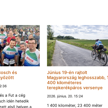
Bosch és
Június 19-én rajtolt
győzött
Magyarország leghosszabb, 
400 kilométeres
22:36
terepkerékpáros versenye
és a Fut a cég
2026. június. 20. 15:24
ch idén hetedik
1 400 kilométer, 23 400 méter
ett első helyen a