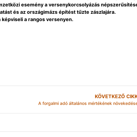
mzetközi esemény a versenykorcsolyázás népszerűsítés
atást és az országimázs építést tűzte zászlajára.
képviseli a rangos versenyen.
KÖVETKEZŐ CIK
A forgalmi adó általános mértékének növekedés