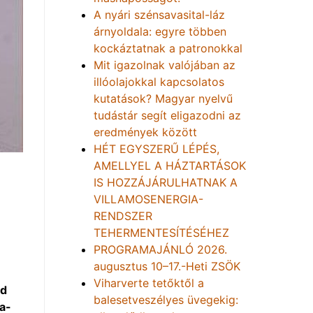
A nyári szénsavasital-láz
árnyoldala: egyre többen
kockáztatnak a patronokkal
Mit igazolnak valójában az
illóolajokkal kapcsolatos
kutatások? Magyar nyelvű
tudástár segít eligazodni az
eredmények között
HÉT EGYSZERŰ LÉPÉS,
AMELLYEL A HÁZTARTÁSOK
IS HOZZÁJÁRULHATNAK A
VILLAMOSENERGIA-
RENDSZER
TEHERMENTESÍTÉSÉHEZ
PROGRAMAJÁNLÓ 2026.
augusztus 10–17.-Heti ZSÖK
Viharverte tetőktől a
ad
balesetveszélyes üvegekig:
a-