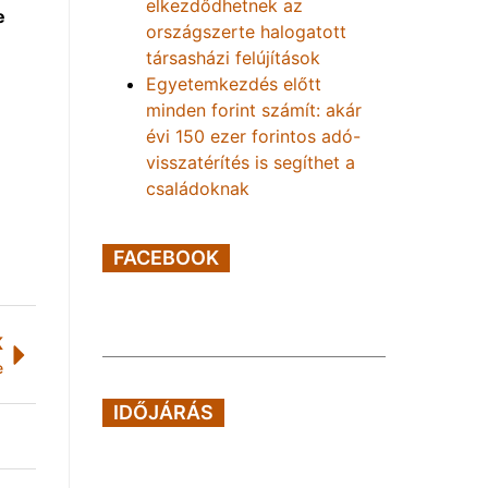
elkezdődhetnek az
e
országszerte halogatott
társasházi felújítások
Egyetemkezdés előtt
minden forint számít: akár
évi 150 ezer forintos adó-
visszatérítés is segíthet a
családoknak
FACEBOOK
K
e
IDŐJÁRÁS