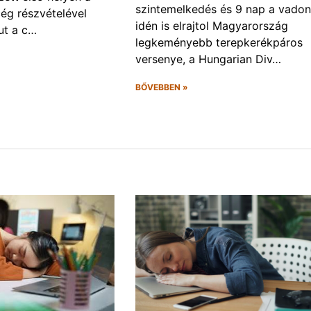
szintemelkedés és 9 nap a vadon
ég részvételével
idén is elrajtol Magyarország
ut a c…
legkeményebb terepkerékpáros
versenye, a Hungarian Div…
BŐVEBBEN »