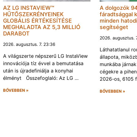
AZ LG INSTAVIEW™
A dolgozók 94
HŰTŐSZEKRÉNYEINEK
fáradtsággal 
GLOBÁLIS ÉRTÉKESÍTÉSE
minden hatodi
MEGHALADTA AZ 5,3 MILLIÓ
segítséget
DARABOT
2026. augusztus. 
2026. augusztus. 7. 23:36
Láthatatlanul r
A világszerte népszerű LG InstaView
állapota, miköz
innovációja tíz évvel a bemutatása
munkába járnak 
után is újradefiniálja a konyhai
cégekre a pihen
élményt Összefoglaló: Az LG …
2026-os, 6105 
BŐVEBBEN »
BŐVEBBEN »