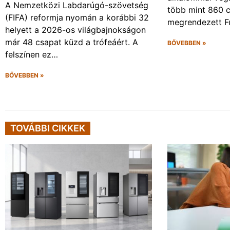
A Nemzetközi Labdarúgó-szövetség
több mint 860 c
(FIFA) reformja nyomán a korábbi 32
megrendezett F
helyett a 2026-os világbajnokságon
már 48 csapat küzd a trófeáért. A
BŐVEBBEN »
felszínen ez…
BŐVEBBEN »
TOVÁBBI CIKKEK