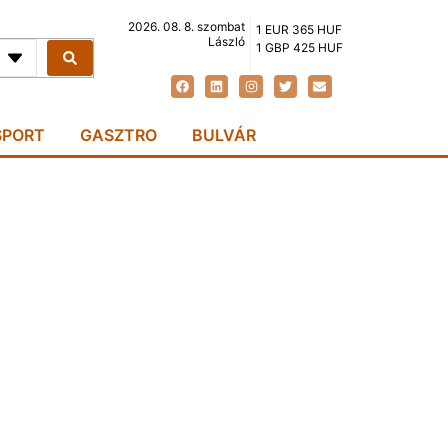
2026. 08. 8. szombat
1 EUR 365 HUF
László
1 GBP 425 HUF
SPORT
GASZTRO
BULVÁR