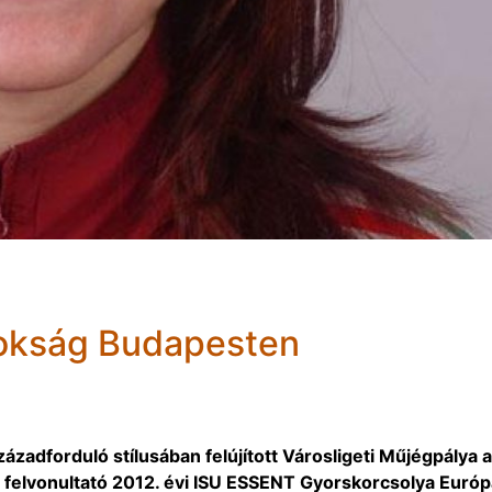
nokság Budapesten
zázadforduló stílusában felújított Városligeti Műjégpálya 
t felvonultató 2012. évi ISU ESSENT Gyorskorcsolya Európ