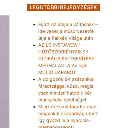
LEGUTÓBBI BEJEGYZÉSEK
Eljött az ideje a váltásnak –
ide vezet a műsorvezetők
útja a Palikék Világa után
AZ LG INSTAVIEW™
HŰTŐSZEKRÉNYEINEK
GLOBÁLIS ÉRTÉKESÍTÉSE
MEGHALADTA AZ 5,3
MILLIÓ DARABOT
A dolgozók 94 százaléka
fáradtsággal küzd, mégis
csak minden hatodik kér
munkahelyi segítséget
Miért érezzük fáradtabban
magunkat szabadság után?
Így győzd le a nyaralás-
másnaposságot!