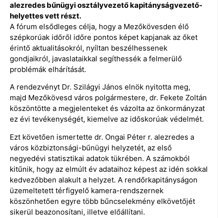
alezredes bűnügyi osztályvezető kapitányságvezető-
helyettes vett részt.
A fórum elsődleges célja, hogy a Mezőkövesden élő
szépkorúak időről időre pontos képet kapjanak az őket
érintő aktualitásokról, nyíltan beszélhessenek
gondjaikról, javaslataikkal segíthessék a felmerülő
problémák elhárítását.
A rendezvényt Dr. Szilágyi János elnök nyitotta meg,
majd Mezőkövesd város polgármestere, dr. Fekete Zoltán
köszöntötte a megjelenteket és vázolta az önkormányzat
ez évi tevékenységét, kiemelve az időskorúak védelmét.
Ezt követően ismertette dr. Ongai Péter r. alezredes a
város közbiztonsági-bűnügyi helyzetét, az első
negyedévi statisztikai adatok tükrében. A számokból
kitűnik, hogy az elmúlt év adataihoz képest az idén sokkal
kedvezőbben alakult a helyzet. A rendőrkapitányságon
üzemeltetett térfigyelő kamera-rendszernek
köszönhetően egyre több bűncselekmény elkövetőjét
sikerül beazonosítani, illetve előállítani.