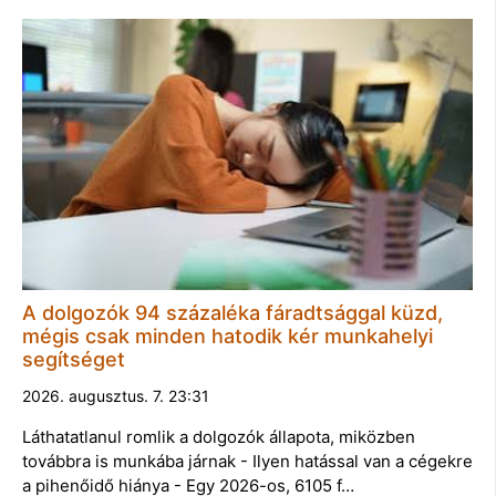
A dolgozók 94 százaléka fáradtsággal küzd,
mégis csak minden hatodik kér munkahelyi
segítséget
2026. augusztus. 7. 23:31
Láthatatlanul romlik a dolgozók állapota, miközben
továbbra is munkába járnak - Ilyen hatással van a cégekre
a pihenőidő hiánya - Egy 2026-os, 6105 f…