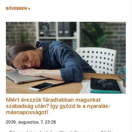
BŐVEBBEN »
Miért érezzük fáradtabban magunkat
szabadság után? Így győzd le a nyaralás-
másnaposságot!
2026. augusztus. 7. 23:28