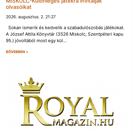
MISKOLC-Különleges játékra invitálják
olvasóikat
2026. augusztus. 2. 21:27
Sokan ismerik és kedvelik a szabadulószobás játékokat.
A József Attila Könyvtár (3526 Miskolc, Szentpéteri kapu
95.) jóvoltából most egy kül…
BŐVEBBEN »