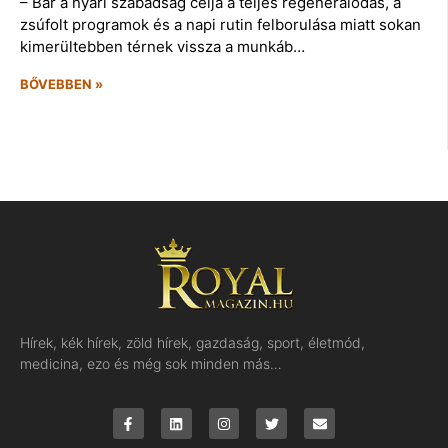
– Bár a nyári szabadság célja a teljes regenerálódás, a
zsúfolt programok és a napi rutin felborulása miatt sokan
kimerültebben térnek vissza a munkáb…
BŐVEBBEN »
Hírek, kék hírek, zöld hírek, gazdaság, sport, életmód,
medicina, ezo és még sok minden más…