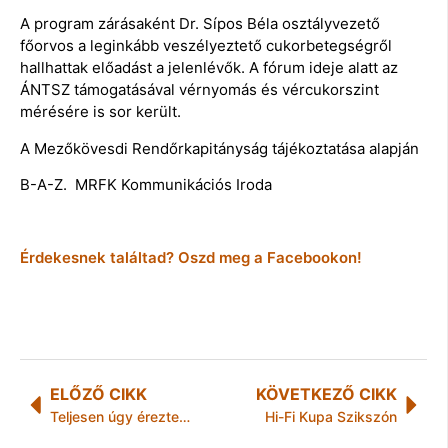
A program zárásaként Dr. Sípos Béla osztályvezető
főorvos a leginkább veszélyeztető cukorbetegségről
hallhattak előadást a jelenlévők. A fórum ideje alatt az
ÁNTSZ támogatásával vérnyomás és vércukorszint
mérésére is sor került.
A Mezőkövesdi Rendőrkapitányság tájékoztatása alapján
B-A-Z. MRFK Kommunikációs Iroda
Érdekesnek találtad? Oszd meg a Facebookon!
ELŐZŐ CIKK
KÖVETKEZŐ CIKK
Teljesen úgy éreztem mintha játékban lennék
Hi-Fi Kupa Szikszón