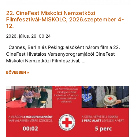
22. CineFest Miskolci Nemzetközi
Filmfesztivál-MISKOLC, 2026.szeptember 4-
12.
2026. július. 26. 00:24
Cannes, Berlin és Peking: elsőként három film a 22.
CineFest Hivatalos Versenyprogramjából CineFest
Miskolci Nemzetközi Filmfesztivál, …
BŐVEBBEN »