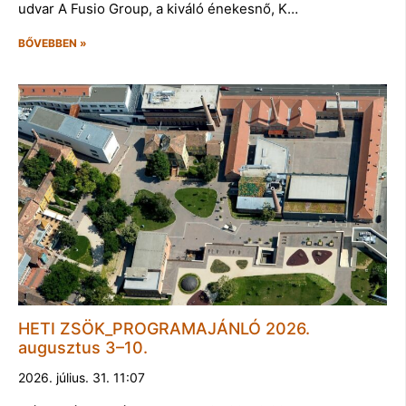
udvar A Fusio Group, a kiváló énekesnő, K…
BŐVEBBEN »
HETI ZSÖK_PROGRAMAJÁNLÓ 2026.
augusztus 3–10.
2026. július. 31. 11:07