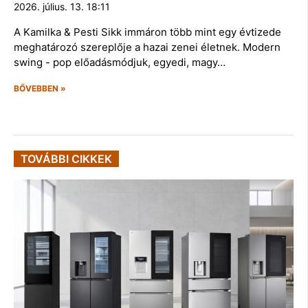
2026. július. 13. 18:11
A Kamilka & Pesti Sikk immáron több mint egy évtizede
meghatározó szereplője a hazai zenei életnek. Modern
swing - pop előadásmódjuk, egyedi, magy…
BŐVEBBEN »
TOVÁBBI CIKKEK