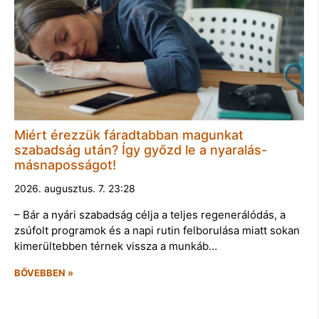
Miért érezzük fáradtabban magunkat
szabadság után? Így győzd le a nyaralás-
másnaposságot!
2026. augusztus. 7. 23:28
– Bár a nyári szabadság célja a teljes regenerálódás, a
zsúfolt programok és a napi rutin felborulása miatt sokan
kimerültebben térnek vissza a munkáb…
BŐVEBBEN »