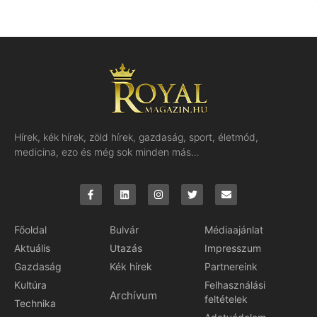
Hírek, kék hírek, zöld hírek, gazdaság, sport, életmód,
medicina, ezo és még sok minden más…
Főoldal
Bulvár
Médiaajánlat
Aktuális
Utazás
Impresszum
Gazdaság
Kék hírek
Partnereink
Kultúra
Felhasználási
Archívum
feltételek
Technika