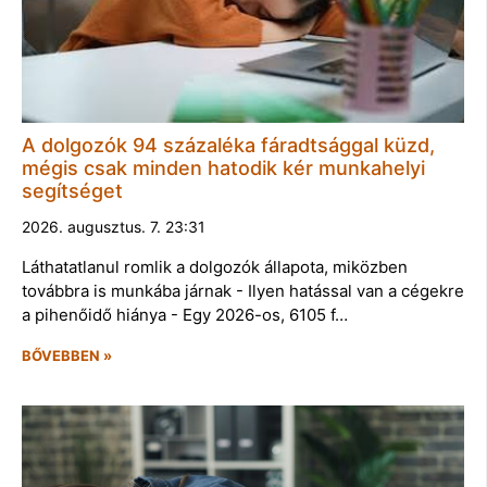
A dolgozók 94 százaléka fáradtsággal küzd,
mégis csak minden hatodik kér munkahelyi
segítséget
2026. augusztus. 7. 23:31
Láthatatlanul romlik a dolgozók állapota, miközben
továbbra is munkába járnak - Ilyen hatással van a cégekre
a pihenőidő hiánya - Egy 2026-os, 6105 f…
BŐVEBBEN »