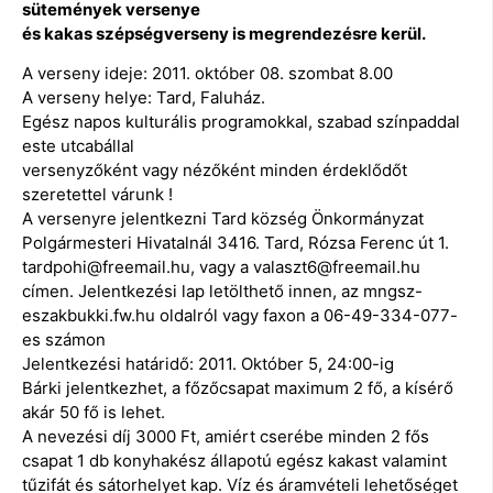
sütemények versenye
és kakas szépségverseny is megrendezésre kerül.
A verseny ideje: 2011. október 08. szombat 8.00
A verseny helye: Tard, Faluház.
Egész napos kulturális programokkal, szabad színpaddal
este utcabállal
versenyzőként vagy nézőként minden érdeklődőt
szeretettel várunk !
A versenyre jelentkezni Tard község Önkormányzat
Polgármesteri Hivatalnál 3416. Tard, Rózsa Ferenc út 1.
tardpohi@freemail.hu, vagy a valaszt6@freemail.hu
címen. Jelentkezési lap letölthető innen, az mngsz-
eszakbukki.fw.hu oldalról vagy faxon a 06-49-334-077-
es számon
Jelentkezési határidő: 2011. Október 5, 24:00-ig
Bárki jelentkezhet, a főzőcsapat maximum 2 fő, a kísérő
akár 50 fő is lehet.
A nevezési díj 3000 Ft, amiért cserébe minden 2 fős
csapat 1 db konyhakész állapotú egész kakast valamint
tűzifát és sátorhelyet kap. Víz és áramvételi lehetőséget