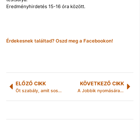
Eredményhirdetés 15-16 óra között.
Érdekesnek találtad? Oszd meg a Facebookon!
ELŐZŐ CIKK
KÖVETKEZŐ CIKK
Öt szabály, amit sose feledj!
A Jobbik nyomására tesz lépéseket Budai Gyula a Budapest Airport privatizációjával kapcsolatban