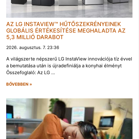
AZ LG INSTAVIEW™ HŰTŐSZEKRÉNYEINEK
GLOBÁLIS ÉRTÉKESÍTÉSE MEGHALADTA AZ
5,3 MILLIÓ DARABOT
2026. augusztus. 7. 23:36
A világszerte népszerű LG InstaView innovációja tíz évvel
a bemutatása után is újradefiniálja a konyhai élményt
Összefoglaló: Az LG …
BŐVEBBEN »