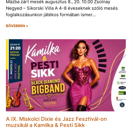
Mázba zárt mesék augusztus 8., 20. 10.00 Zsolnay
Negyed – Sikorski Villa A 4-8 éveseknek szóló mesés
foglalkozásunkon játékos formában ismer…
BŐVEBBEN »
A IX. Miskolci Dixie és Jazz Fesztivál-on
muzsikál a Kamilka & Pesti Sikk