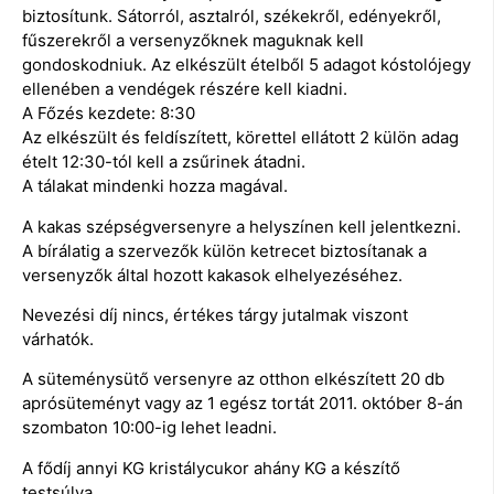
biztosítunk. Sátorról, asztalról, székekről, edényekről,
fűszerekről a versenyzőknek maguknak kell
gondoskodniuk. Az elkészült ételből 5 adagot kóstolójegy
ellenében a vendégek részére kell kiadni.
A Főzés kezdete: 8:30
Az elkészült és feldíszített, körettel ellátott 2 külön adag
ételt 12:30-tól kell a zsűrinek átadni.
A tálakat mindenki hozza magával.
A kakas szépségversenyre a helyszínen kell jelentkezni.
A bírálatig a szervezők külön ketrecet biztosítanak a
versenyzők által hozott kakasok elhelyezéséhez.
Nevezési díj nincs, értékes tárgy jutalmak viszont
várhatók.
A süteménysütő versenyre az otthon elkészített 20 db
aprósüteményt vagy az 1 egész tortát 2011. október 8-án
szombaton 10:00-ig lehet leadni.
A fődíj annyi KG kristálycukor ahány KG a készítő
testsúlya.