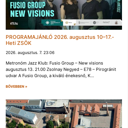
PROGRAMAJÁNLÓ 2026. augusztus 10–17.-
Heti ZSÖK
2026. augusztus. 7. 23:06
Metronóm Jazz Klub: Fusio Group – New visions
augusztus 13. 21.00 Zsolnay Negyed – E78 – Pirogránit
udvar A Fusio Group, a kiváló énekesnő, K…
BŐVEBBEN »