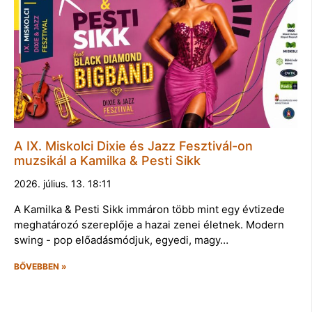
A IX. Miskolci Dixie és Jazz Fesztivál-on
muzsikál a Kamilka & Pesti Sikk
2026. július. 13. 18:11
A Kamilka & Pesti Sikk immáron több mint egy évtizede
meghatározó szereplője a hazai zenei életnek. Modern
swing - pop előadásmódjuk, egyedi, magy…
BŐVEBBEN »