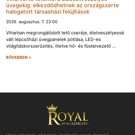
üvegekig: elkezdődhetnek az országszerte
halogatott társasházi felújítások
2026. augusztus. 7. 23:00
Viharban megrongálódott tető cseréje, életveszélyessé
vált lépcsőházi üvegpanelek pótlása, LED-es
világításkorszerűsítés, illetve hő- és füstelvezető …
BŐVEBBEN »