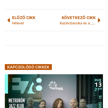
ELŐZŐ CIKK
KÖVETKEZŐ CIKK
Hírlevél
Kazincbarcika és a „boldogság szigete”
KAPCSOLÓDÓ CIKKEK