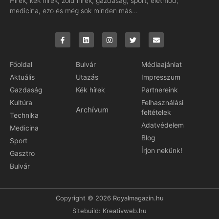
Hírek, kék hírek, zöld hírek, gazdaság, sport, életmód,
medicina, ezo és még sok minden más…
Főoldal
Bulvár
Médiaajánlat
Aktuális
Utazás
Impresszum
Gazdaság
Kék hírek
Partnereink
Kultúra
Felhasználási
Archívum
feltételek
Technika
Adatvédelem
Medicina
Blog
Sport
Írjon nekünk!
Gasztro
Bulvár
Copyright © 2026 Royalmagazin.hu
Sitebuild:
Kreativweb.hu