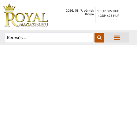
2026. 08. 7. péntek
1 EUR 365 HUF
Ibolya
1 GBP 425 HUF