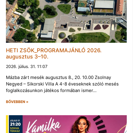
HETI ZSÖK_PROGRAMAJÁNLÓ 2026.
augusztus 3–10.
2026. július. 31. 11:07
Mázba zárt mesék augusztus 8., 20. 10.00 Zsolnay
Negyed – Sikorski Villa A 4-8 éveseknek szóló mesés
foglalkozásunkon játékos formában ismer…
BŐVEBBEN »