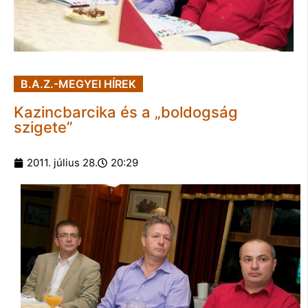
B.A.Z.-MEGYEI HÍREK
Kazincbarcika és a „boldogság
szigete”
2011. július 28.
20:29