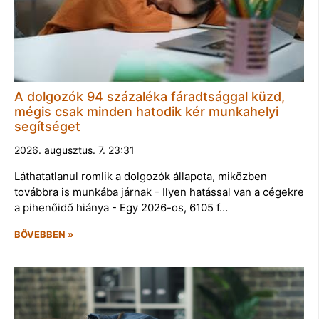
A dolgozók 94 százaléka fáradtsággal küzd,
mégis csak minden hatodik kér munkahelyi
segítséget
2026. augusztus. 7. 23:31
Láthatatlanul romlik a dolgozók állapota, miközben
továbbra is munkába járnak - Ilyen hatással van a cégekre
a pihenőidő hiánya - Egy 2026-os, 6105 f…
BŐVEBBEN »