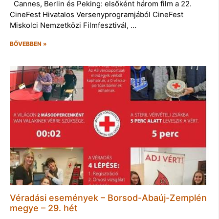
Cannes, Berlin és Peking: elsőként három film a 22.
CineFest Hivatalos Versenyprogramjából CineFest
Miskolci Nemzetközi Filmfesztivál, …
BŐVEBBEN »
Véradási események – Borsod-Abaúj-Zemplén
megye – 29. hét