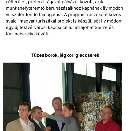
célterület, preferált ágazat pályázói között, akik
munkahelyteremtő beruházásaikhoz kapnának ily módon
visszatérítendő támogatást. A program részeként közös
svájci-magyar turisztikai projekt is készül, sőt ily módon
egy új testvérvárosi kapcsolat is létrejöhet Sierre és
Kazincbarcika között.
Tüzes borok, jégkori gleccserek