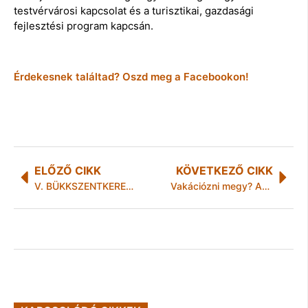
testvérvárosi kapcsolat és a turisztikai, gazdasági
fejlesztési program kapcsán.
Érdekesnek találtad? Oszd meg a Facebookon!
ELŐZŐ CIKK
KÖVETKEZŐ CIKK
V. BÜKKSZENTKERESZTI GYÓGYNÖVÉNYNAPOK
Vakációzni megy? Az uniós állampolgárok számára szükség esetén segítség áll rendelkezésre