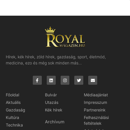
Hírek, kék hírek, zöld hírek, gazdaság, sport, életmód,
medicina, ezo és még sok minden más…
Főoldal
Bulvár
Médiaajánlat
Aktuális
Utazás
Impresszum
Gazdaság
Kék hírek
Partnereink
Kultúra
Felhasználási
Archívum
feltételek
Technika