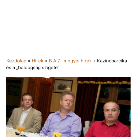
Kezdőlap
»
Hírek
»
B.A.Z.-megyei hírek
»
Kazincbarcika
és a „boldogság szigete”