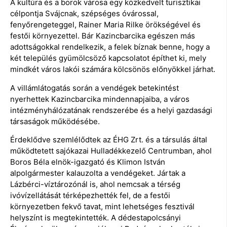
A kultúra és a borok városa egy közkedvelt turisztikai
célpontja Svájcnak, szépséges óvárossal,
fenyőrengeteggel, Rainer Maria Rilke örökségével és
festői környezettel. Bár Kazincbarcika egészen más
adottságokkal rendelkezik, a felek bíznak benne, hogy a
két település gyümölcsöző kapcsolatot építhet ki, mely
mindkét város lakói számára kölcsönös előnyökkel járhat.
A villámlátogatás során a vendégek betekintést
nyerhettek Kazincbarcika mindennapjaiba, a város
intézményhálózatának rendszerébe és a helyi gazdasági
társaságok működésébe.
Érdeklődve szemlélődtek az ÉHG Zrt. és a társulás által
működtetett sajókazai Hulladékkezelő Centrumban, ahol
Boros Béla elnök-igazgató és Klimon István
alpolgármester kalauzolta a vendégeket. Jártak a
Lázbérci-víztározónál is, ahol nemcsak a térség
ivóvízellátását térképezhették fel, de a festői
környezetben fekvő tavat, mint lehetséges fesztivál
helyszínt is megtekintették. A dédestapolcsányi