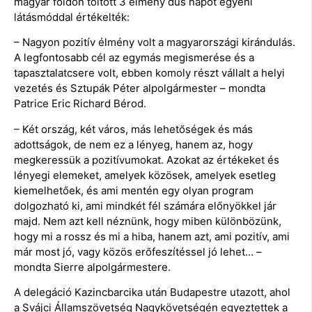
magyar földön töltött 3 élmény dús napot egyéni
látásmóddal értékelték:
– Nagyon pozitív élmény volt a magyarországi kirándulás.
A legfontosabb cél az egymás megismerése és a
tapasztalatcsere volt, ebben komoly részt vállalt a helyi
vezetés és Sztupák Péter alpolgármester – mondta
Patrice Eric Richard Bérod.
– Két ország, két város, más lehetőségek és más
adottságok, de nem ez a lényeg, hanem az, hogy
megkeressük a pozitívumokat. Azokat az értékeket és
lényegi elemeket, amelyek közösek, amelyek esetleg
kiemelhetőek, és ami mentén egy olyan program
dolgozható ki, ami mindkét fél számára előnyökkel jár
majd. Nem azt kell néznünk, hogy miben különbözünk,
hogy mi a rossz és mi a hiba, hanem azt, ami pozitív, ami
már most jó, vagy közös erőfeszítéssel jó lehet… –
mondta Sierre alpolgármestere.
A delegáció Kazincbarcika után Budapestre utazott, ahol
a Svájci Államszövetség Nagykövetségén egyeztettek a