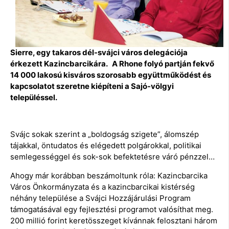
Sierre, egy takaros dél-svájci város delegációja
érkezett Kazincbarcikára. A Rhone folyó partján fekvő
14 000 lakosú kisváros szorosabb együttműködést és
kapcsolatot szeretne kiépíteni a Sajó-völgyi
településsel.
Svájc sokak szerint a „boldogság szigete”, álomszép
tájakkal, öntudatos és elégedett polgárokkal, politikai
semlegességgel és sok-sok befektetésre váró pénzzel…
Ahogy már korábban beszámoltunk róla: Kazincbarcika
Város Önkormányzata és a kazincbarcikai kistérség
néhány települése a Svájci Hozzájárulási Program
támogatásával egy fejlesztési programot valósíthat meg.
200 millió forint keretösszeget kívánnak felosztani három