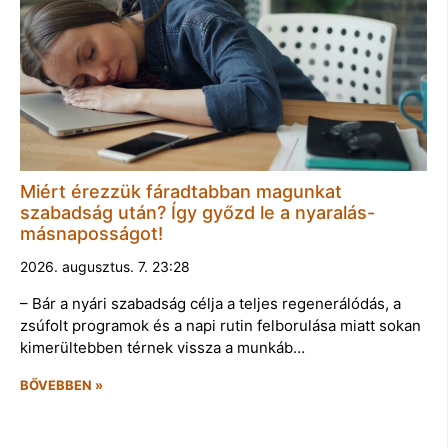
Miért érezzük fáradtabban magunkat
szabadság után? Így győzd le a nyaralás-
másnaposságot!
2026. augusztus. 7. 23:28
– Bár a nyári szabadság célja a teljes regenerálódás, a
zsúfolt programok és a napi rutin felborulása miatt sokan
kimerültebben térnek vissza a munkáb…
BŐVEBBEN »