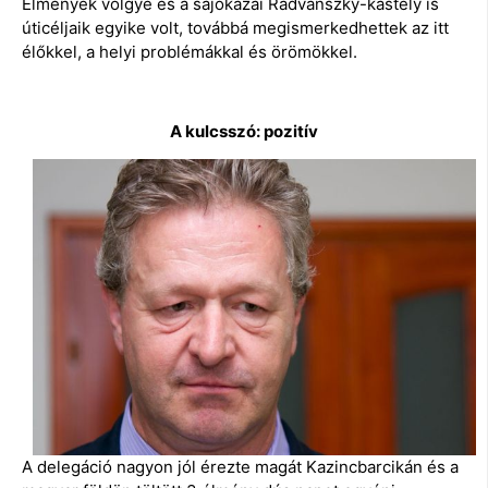
Élmények völgye és a sajókazai Radvánszky-kastély is
úticéljaik egyike volt, továbbá megismerkedhettek az itt
élőkkel, a helyi problémákkal és örömökkel.
A kulcsszó: pozitív
A delegáció nagyon jól érezte magát Kazincbarcikán és a