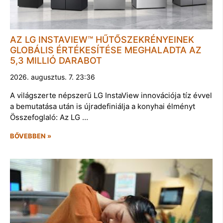
AZ LG INSTAVIEW™ HŰTŐSZEKRÉNYEINEK
GLOBÁLIS ÉRTÉKESÍTÉSE MEGHALADTA AZ
5,3 MILLIÓ DARABOT
2026. augusztus. 7. 23:36
A világszerte népszerű LG InstaView innovációja tíz évvel
a bemutatása után is újradefiniálja a konyhai élményt
Összefoglaló: Az LG …
BŐVEBBEN »