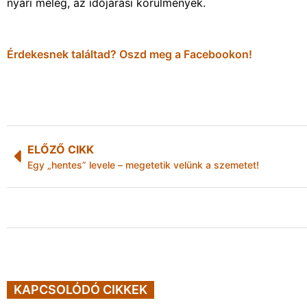
nyári meleg, az időjárási körülmények.
Érdekesnek találtad? Oszd meg a Facebookon!
ELŐZŐ CIKK
Egy „hentes” levele – megetetik velünk a szemetet!
KAPCSOLÓDÓ CIKKEK