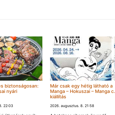
és biztonságosan:
Már csak egy hétig látható a
ai nyári
Manga – Hokuszai – Manga c.
kiállítás
8. 22:03
2026. augusztus. 8. 21:58