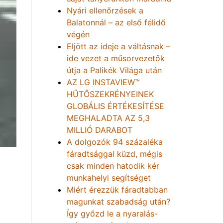
Nyári ellenőrzések a
Balatonnál – az első félidő
végén
Eljött az ideje a váltásnak –
ide vezet a műsorvezetők
útja a Palikék Világa után
AZ LG INSTAVIEW™
HŰTŐSZEKRÉNYEINEK
GLOBÁLIS ÉRTÉKESÍTÉSE
MEGHALADTA AZ 5,3
MILLIÓ DARABOT
A dolgozók 94 százaléka
fáradtsággal küzd, mégis
csak minden hatodik kér
munkahelyi segítséget
Miért érezzük fáradtabban
magunkat szabadság után?
Így győzd le a nyaralás-