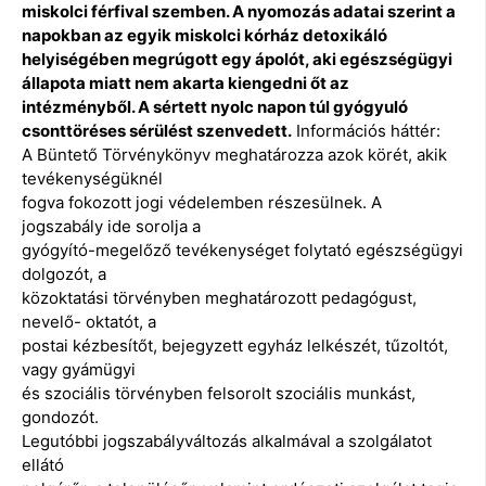
miskolci férfival szemben. A nyomozás adatai szerint a
napokban az egyik miskolci kórház detoxikáló
helyiségében megrúgott egy ápolót, aki egészségügyi
állapota miatt nem akarta kiengedni őt az
intézményből. A sértett nyolc napon túl gyógyuló
csonttöréses sérülést szenvedett.
Információs háttér:
A Büntető Törvénykönyv meghatározza azok körét, akik
tevékenységüknél
fogva fokozott jogi védelemben részesülnek. A
jogszabály ide sorolja a
gyógyító-megelőző tevékenységet folytató egészségügyi
dolgozót, a
közoktatási törvényben meghatározott pedagógust,
nevelő- oktatót, a
postai kézbesítőt, bejegyzett egyház lelkészét, tűzoltót,
vagy gyámügyi
és szociális törvényben felsorolt szociális munkást,
gondozót.
Legutóbbi jogszabályváltozás alkalmával a szolgálatot
ellátó