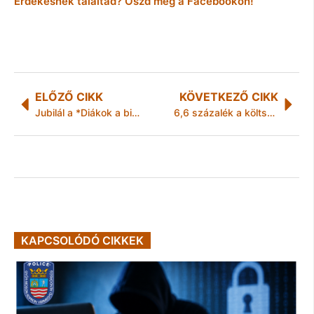
Érdekesnek találtad? Oszd meg a Facebookon!
ELŐZŐ CIKK
KÖVETKEZŐ CIKK
Jubilál a *Diákok a biztonságért* akció Ózdon
6,6 százalék a költségvetés negyedéves hiánya
KAPCSOLÓDÓ CIKKEK