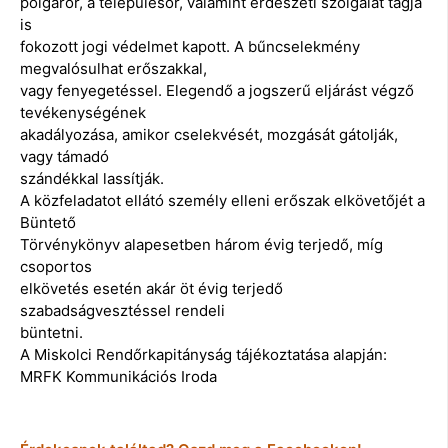
polgárőr, a településőr, valamint erdészeti szolgálat tagja
is
fokozott jogi védelmet kapott. A bűncselekmény
megvalósulhat erőszakkal,
vagy fenyegetéssel. Elegendő a jogszerű eljárást végző
tevékenységének
akadályozása, amikor cselekvését, mozgását gátolják,
vagy támadó
szándékkal lassítják.
A közfeladatot ellátó személy elleni erőszak elkövetőjét a
Büntető
Törvénykönyv alapesetben három évig terjedő, míg
csoportos
elkövetés esetén akár öt évig terjedő
szabadságvesztéssel rendeli
büntetni.
A Miskolci Rendőrkapitányság tájékoztatása alapján:
MRFK Kommunikációs Iroda