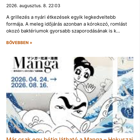
2026. augusztus. 8. 22:03
A grillezés a nyári étkezések egyik legkedveltebb
formája. A meleg időjárás azonban a kórokozó, romlást
okozó baktériumok gyorsabb szaporodásának is k…
BŐVEBBEN »
Már csak egy hétig látható a Manga – Hokuszai