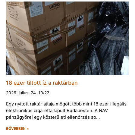
18 ezer tiltott íz a raktárban
2026. július. 24. 10:22
Egy nyitott raktár ajtaja mögött több mint 18 ezer illegális
elektronikus cigaretta lapult Budapesten. A NAV
pénzügyőrei egy közterületi ellenőrzés so…
BŐVEBBEN »