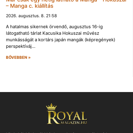
– Manga c. kiállítás
2026. augusztus. 8. 21:58
A hatalmas sikernek örvendő, augusztus 16-ig
látogatható tárlat Kacusika Hokuszai művész
munkásságát a kortárs japán mangák (képregények)
perspektíváj…
BŐVEBBEN »