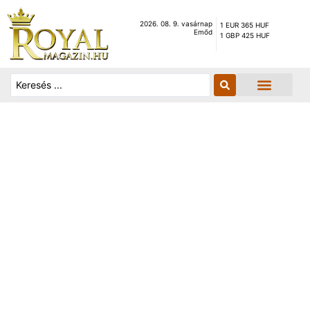
2026. 08. 9. vasárnap
1 EUR 365 HUF
Emőd
1 GBP 425 HUF