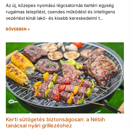
Az új, közepes nyomású légcsatornás beltéri egység
rugalmas telepítést, csendes működést és intelligens
vezérlést kínál lakó- és kisebb kereskedelmi t…
BŐVEBBEN »
Kerti sütögetés biztonságosan: a Nébih
tanácsai nyári grillezéshez