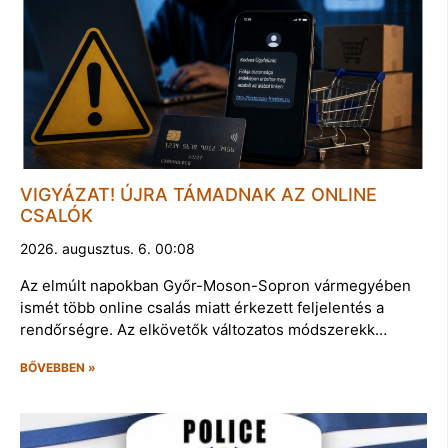
VIGYÁZAT! ÚJRA TÁMADNAK AZ ONLINE
CSALÓK
2026. augusztus. 6. 00:08
Az elmúlt napokban Győr-Moson-Sopron vármegyében
ismét több online csalás miatt érkezett feljelentés a
rendőrségre. Az elkövetők változatos módszerekk…
BŐVEBBEN »