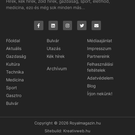
Hírek, kék hírek, zöld hírek, gazdaság, sport, életmód,
medicina, ezo és még sok minden más…
Főoldal
Bulvár
Médiaajánlat
Aktuális
Utazás
Impresszum
Gazdaság
Kék hírek
Partnereink
Kultúra
Felhasználási
Archívum
feltételek
Technika
Adatvédelem
Medicina
Blog
Sport
Írjon nekünk!
Gasztro
Bulvár
Copyright © 2026 Royalmagazin.hu
Sitebuild:
Kreativweb.hu