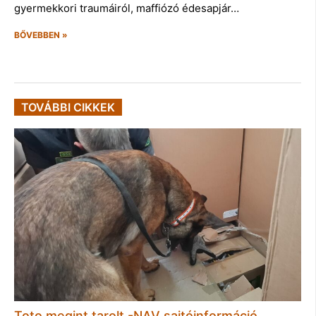
gyermekkori traumáiról, maffiózó édesapjár…
BŐVEBBEN »
TOVÁBBI CIKKEK
Toto megint tarolt -NAV sajtóinformáció