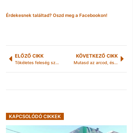
Érdekesnek találtad? Oszd meg a Facebookon!
ELŐZŐ CIKK
KÖVETKEZŐ CIKK
Tökéletes feleség szavai a férjéhez:
Mutasd az arcod, és megmondom…
KAPCSOLÓDÓ CIKKEK