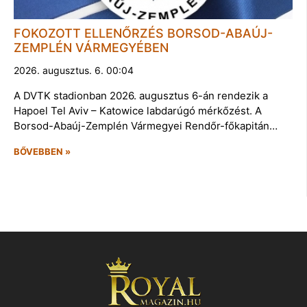
FOKOZOTT ELLENŐRZÉS BORSOD-ABAÚJ-
ZEMPLÉN VÁRMEGYÉBEN
2026. augusztus. 6. 00:04
A DVTK stadionban 2026. augusztus 6-án rendezik a
Hapoel Tel Aviv – Katowice labdarúgó mérkőzést. A
Borsod-Abaúj-Zemplén Vármegyei Rendőr-főkapitán…
BŐVEBBEN »