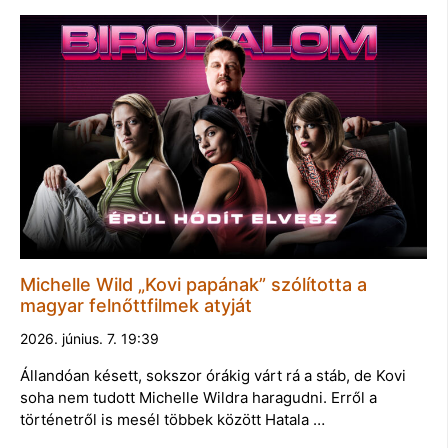
Michelle Wild „Kovi papának” szólította a
magyar felnőttfilmek atyját
2026. június. 7. 19:39
Állandóan késett, sokszor órákig várt rá a stáb, de Kovi
soha nem tudott Michelle Wildra haragudni. Erről a
történetről is mesél többek között Hatala …