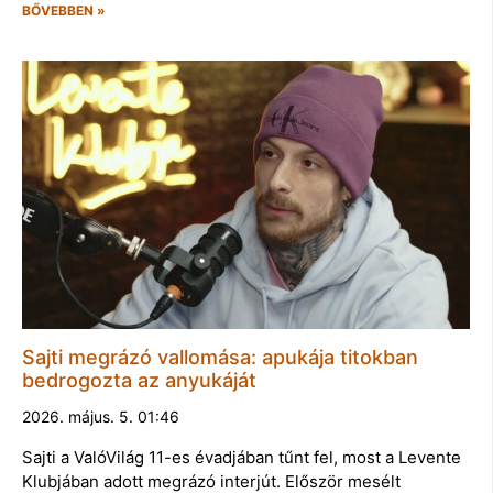
BŐVEBBEN »
Sajti megrázó vallomása: apukája titokban
bedrogozta az anyukáját
2026. május. 5. 01:46
Sajti a ValóVilág 11-es évadjában tűnt fel, most a Levente
Klubjában adott megrázó interjút. Először mesélt