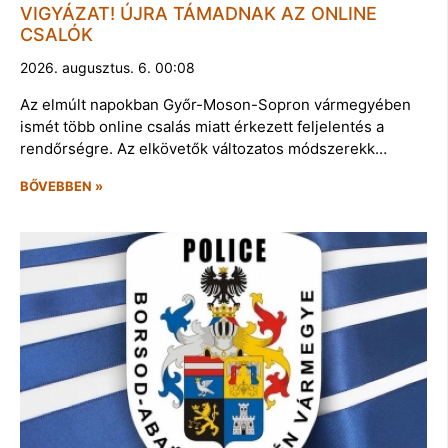
VIGYÁZAT! ÚJRA TÁMADNAK AZ ONLINE
CSALÓK
2026. augusztus. 6. 00:08
Az elmúlt napokban Győr-Moson-Sopron vármegyében
ismét több online csalás miatt érkezett feljelentés a
rendőrségre. Az elkövetők változatos módszerekk…
BŐVEBBEN »