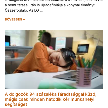
a bemutatása után is újradefiniálja a konyhai élményt
Összefoglaló: Az LG …
BŐVEBBEN »
A dolgozók 94 százaléka fáradtsággal küzd,
mégis csak minden hatodik kér munkahelyi
segítséget