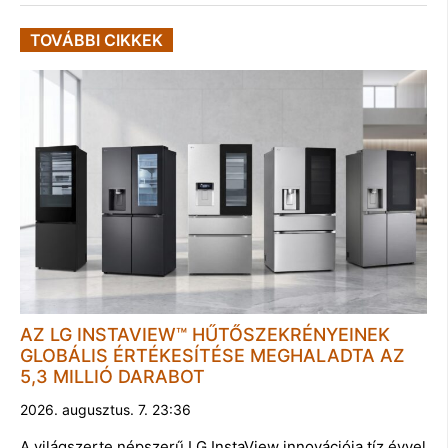
TOVÁBBI CIKKEK
AZ LG INSTAVIEW™ HŰTŐSZEKRÉNYEINEK
GLOBÁLIS ÉRTÉKESÍTÉSE MEGHALADTA AZ
5,3 MILLIÓ DARABOT
2026. augusztus. 7. 23:36
A világszerte népszerű LG InstaView innovációja tíz évvel