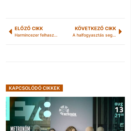
ELŐZŐ CIKK
KÖVETKEZŐ CIKK
Harmincezer felhasználó törölte magát a Facebookról
A halfogyasztás segítette elő az emberi agy fejlődését
KAPCSOLÓDÓ CIKKEK