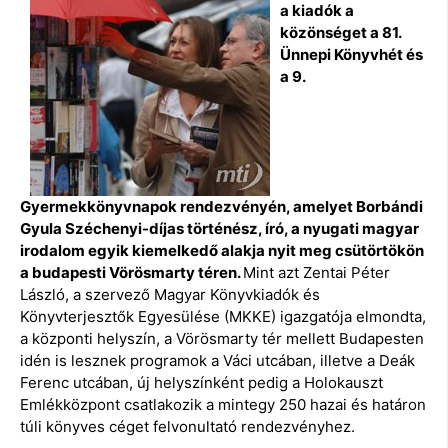
a kiadók a
közönséget a 81.
Ünnepi Könyvhét és
a 9.
Gyermekkönyvnapok rendezvényén, amelyet Borbándi
Gyula Széchenyi-díjas történész, író, a nyugati magyar
irodalom egyik kiemelkedő alakja nyit meg csütörtökön
a budapesti Vörösmarty téren.
Mint azt Zentai Péter
László, a szervező Magyar Könyvkiadók és
Könyvterjesztők Egyesülése (MKKE) igazgatója elmondta,
a központi helyszín, a Vörösmarty tér mellett Budapesten
idén is lesznek programok a Váci utcában, illetve a Deák
Ferenc utcában, új helyszínként pedig a Holokauszt
Emlékközpont csatlakozik a mintegy 250 hazai és határon
túli könyves céget felvonultató rendezvényhez.