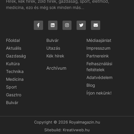
Hírek, kék hírek, zöld hírek, gazdaság, sport, életmód,
medicina, ezo és még sok minden más…
Főoldal
Bulvár
Médiaajánlat
Aktuális
Utazás
Impresszum
Gazdaság
Kék hírek
Partnereink
Kultúra
Felhasználási
Archívum
feltételek
Technika
Adatvédelem
Medicina
Blog
Sport
Írjon nekünk!
Gasztro
Bulvár
Copyright © 2026 Royalmagazin.hu
Sitebuild:
Kreativweb.hu