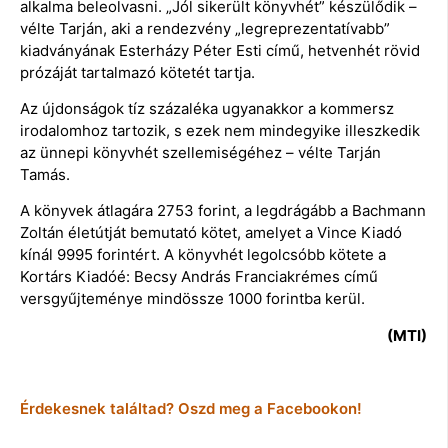
alkalma beleolvasni. „Jól sikerült könyvhét” készülődik –
vélte Tarján, aki a rendezvény „legreprezentatívabb”
kiadványának Esterházy Péter Esti című, hetvenhét rövid
prózáját tartalmazó kötetét tartja.
Az újdonságok tíz százaléka ugyanakkor a kommersz
irodalomhoz tartozik, s ezek nem mindegyike illeszkedik
az ünnepi könyvhét szellemiségéhez – vélte Tarján
Tamás.
A könyvek átlagára 2753 forint, a legdrágább a Bachmann
Zoltán életútját bemutató kötet, amelyet a Vince Kiadó
kínál 9995 forintért. A könyvhét legolcsóbb kötete a
Kortárs Kiadóé: Becsy András Franciakrémes című
versgyűjteménye mindössze 1000 forintba kerül.
(MTI)
Érdekesnek találtad? Oszd meg a Facebookon!