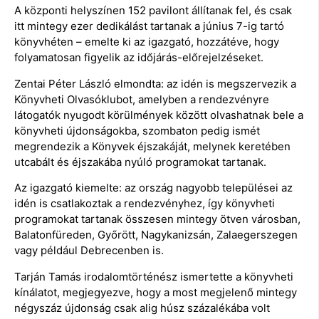
A központi helyszínen 152 pavilont állítanak fel, és csak
itt mintegy ezer dedikálást tartanak a június 7-ig tartó
könyvhéten – emelte ki az igazgató, hozzátéve, hogy
folyamatosan figyelik az időjárás-előrejelzéseket.
Zentai Péter László elmondta: az idén is megszervezik a
Könyvheti Olvasóklubot, amelyben a rendezvényre
látogatók nyugodt körülmények között olvashatnak bele a
könyvheti újdonságokba, szombaton pedig ismét
megrendezik a Könyvek éjszakáját, melynek keretében
utcabált és éjszakába nyúló programokat tartanak.
Az igazgató kiemelte: az ország nagyobb települései az
idén is csatlakoztak a rendezvényhez, így könyvheti
programokat tartanak összesen mintegy ötven városban,
Balatonfüreden, Győrött, Nagykanizsán, Zalaegerszegen
vagy például Debrecenben is.
Tarján Tamás irodalomtörténész ismertette a könyvheti
kínálatot, megjegyezve, hogy a most megjelenő mintegy
négyszáz újdonság csak alig húsz százalékába volt