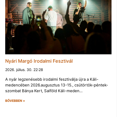
Nyári Margó Irodalmi Fesztivál
2026. július. 30. 22:28
A nyár legzenésebb irodalmi fesztiválja újra a Káli-
medencében 2026.augusztus 13-15., csütörtök-péntek-
szombat Bánya Kert, Salföld Káli-meden…
BŐVEBBEN »