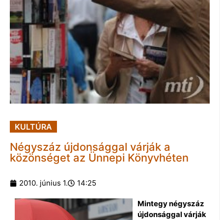
KULTÚRA
Négyszáz újdonsággal várják a
közönséget az Ünnepi Könyvhéten
2010. június 1.
14:25
Mintegy négyszáz
újdonsággal várják