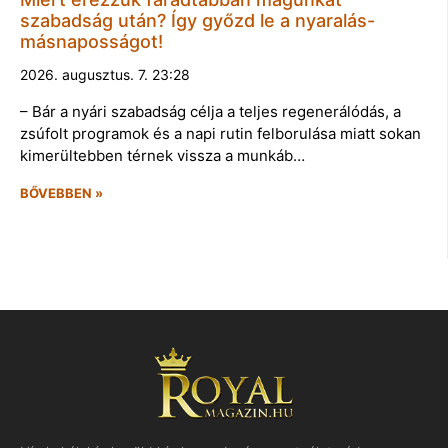
szabadság után? Így győzd le a nyaralás-
másnaposságot!
2026. augusztus. 7. 23:28
– Bár a nyári szabadság célja a teljes regenerálódás, a
zsúfolt programok és a napi rutin felborulása miatt sokan
kimerültebben térnek vissza a munkáb…
BŐVEBBEN »