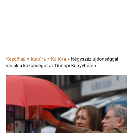
Kezdőlap
»
Kultúra
»
Kultúra
»
Négyszáz újdonsággal
várják a közönséget az Ünnepi Könyvhéten