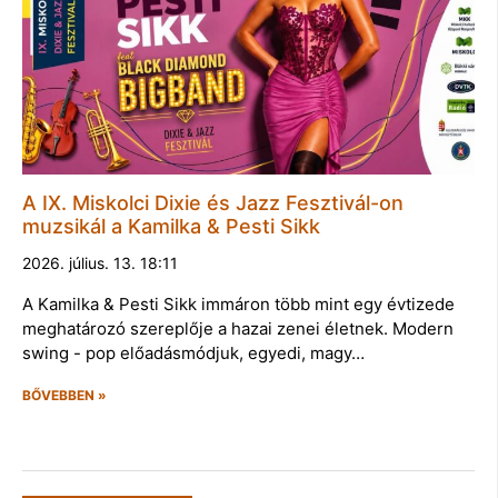
A IX. Miskolci Dixie és Jazz Fesztivál-on
muzsikál a Kamilka & Pesti Sikk
2026. július. 13. 18:11
A Kamilka & Pesti Sikk immáron több mint egy évtizede
meghatározó szereplője a hazai zenei életnek. Modern
swing - pop előadásmódjuk, egyedi, magy…
BŐVEBBEN »