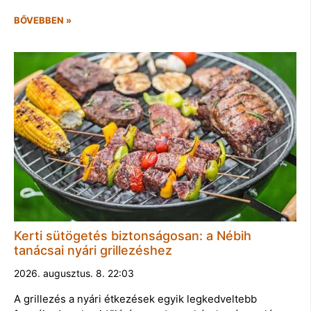
BŐVEBBEN »
Kerti sütögetés biztonságosan: a Nébih
tanácsai nyári grillezéshez
2026. augusztus. 8. 22:03
A grillezés a nyári étkezések egyik legkedveltebb