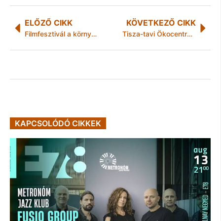
ELŐZŐ CIKK
KÖVETKEZŐ CIKK
Filmfesztivál a környezettudatosság jegyében
Tisza-tavi Ökocentrum – „a természet élménytára”
KAPCSOLÓDÓ CIKKEK