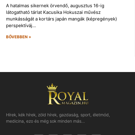
A hatalmas sikernek örvendő, augusztus 16-ig
látogatható tárlat Kacusika Hokuszai művész
munkásságát a kortárs japán mangák (képregények)
perspektíváj…
BŐVEBBEN »
Hírek, kék hírek, zöld hírek, gazdaság, sport, életmód,
medicina, ezo és még sok minden más…