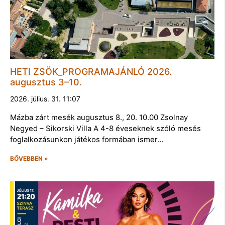
HETI ZSÖK_PROGRAMAJÁNLÓ 2026.
augusztus 3–10.
2026. július. 31. 11:07
Mázba zárt mesék augusztus 8., 20. 10.00 Zsolnay
Negyed – Sikorski Villa A 4-8 éveseknek szóló mesés
foglalkozásunkon játékos formában ismer…
BŐVEBBEN »