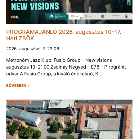
PROGRAMAJÁNLÓ 2026. augusztus 10–17.-
Heti ZSÖK
2026. augusztus. 7. 23:06
Metronóm Jazz Klub: Fusio Group – New visions
augusztus 13. 21.00 Zsolnay Negyed – E78 – Pirogránit
udvar A Fusio Group, a kiváló énekesnő, K…
BŐVEBBEN »