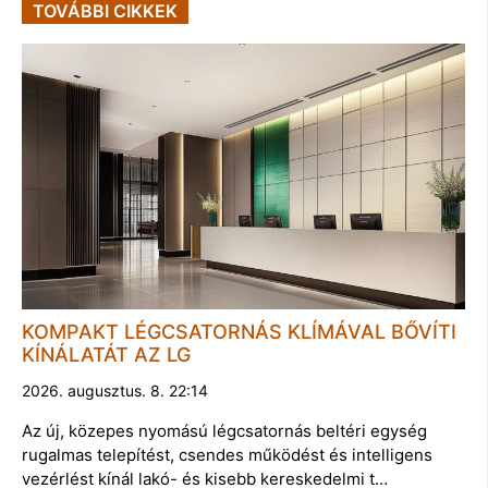
TOVÁBBI CIKKEK
KOMPAKT LÉGCSATORNÁS KLÍMÁVAL BŐVÍTI
KÍNÁLATÁT AZ LG
2026. augusztus. 8. 22:14
Az új, közepes nyomású légcsatornás beltéri egység
rugalmas telepítést, csendes működést és intelligens
vezérlést kínál lakó- és kisebb kereskedelmi t…