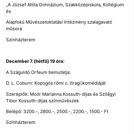
„A József Attila Gimnázium, Szakközépiskola, Kollégium
és
Alapfokú Művészetoktatási Intézmény szalagavató
műsora
Színházterem
December 7. (hétfő) 19 óra:
A Száguldó Orfeum bemutatja:
D. L. Coburn: Kopogós römi c. (tragi)komédiáját
Szereplők: Moór Marianna Kossuth-díjas és Szilágyi
Tibor Kossuth-díjas színművészek
Belépő: 3200.-, 2800.-, 2500.-, 2200.-, 1500.- Ft
Színházterem