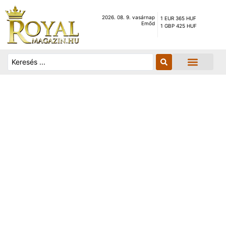
2026. 08. 9. vasárnap
1 EUR 365 HUF
Emőd
1 GBP 425 HUF