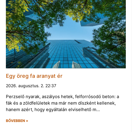
Egy öreg fa aranyat ér
2026. augusztus. 2. 22:37
Perzselő nyarak, aszályos hetek, felforrósodó beton: a
fák és a zöldfelületek ma már nem díszként kellenek,
hanem azért, hogy egyáltalán elviselhető m…
BŐVEBBEN »