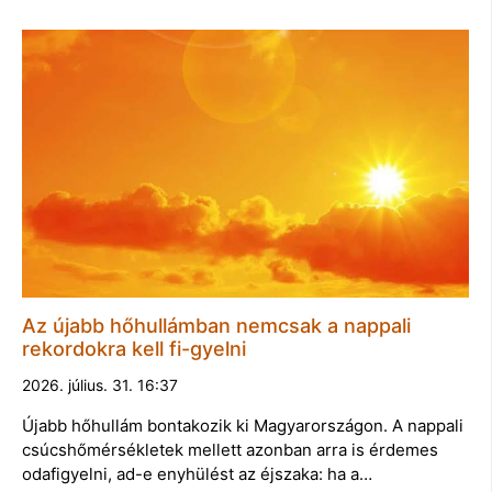
Az újabb hőhullámban nemcsak a nappali
rekordokra kell fi-gyelni
2026. július. 31. 16:37
Újabb hőhullám bontakozik ki Magyarországon. A nappali
csúcshőmérsékletek mellett azonban arra is érdemes
odafigyelni, ad-e enyhülést az éjszaka: ha a…