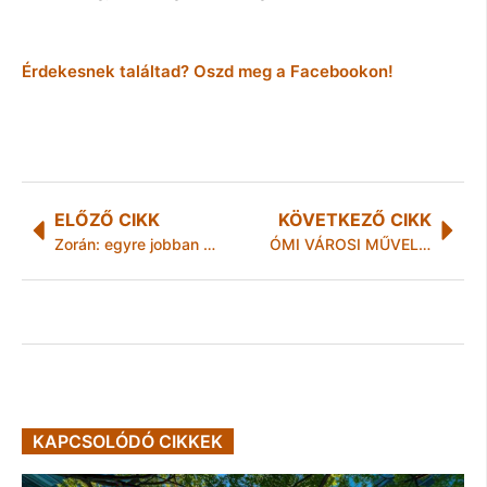
Érdekesnek találtad? Oszd meg a Facebookon!
ELŐZŐ CIKK
KÖVETKEZŐ CIKK
Zorán: egyre jobban érzem magam a színpadon
ÓMI VÁROSI MŰVELŐDÉSI KÖZPONT „Olvasó” HAVI PROGRAMAJÁNLÓ DECEMBER
KAPCSOLÓDÓ CIKKEK