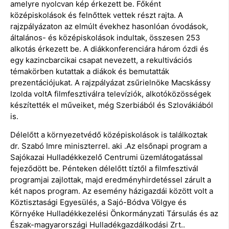
amelyre nyolcvan kép érkezett be. Főként
középiskolások és felnőttek vettek részt rajta. A
rajzpályázaton az elmúlt évekhez hasonlóan óvodások,
általános- és középiskolások indultak, összesen 253
alkotás érkezett be. A diákkonferenciára három ózdi és
egy kazincbarcikai csapat nevezett, a rekultivációs
témakörben kutattak a diákok és bemutatták
prezentációjukat. A rajzpályázat zsűrielnöke Macskássy
Izolda voltA filmfesztiválra televíziók, alkotóközösségek
készítették el műveiket, még Szerbiából és Szlovákiából
is.
Délelőtt a környezetvédő középiskolások is találkoztak
dr. Szabó Imre miniszterrel. aki .Az elsőnapi program a
Sajókazai Hulladékkezelő Centrumi üzemlátogatással
fejeződött be. Pénteken délelőtt tíztől a filmfesztivál
programjai zajlottak, majd eredményhirdetéssel zárult a
két napos program. Az esemény házigazdái között volt a
Köztisztasági Egyesülés, a Sajó-Bódva Völgye és
Környéke Hulladékkezelési Önkormányzati Társulás és az
Észak-magyarországi Hulladékgazdálkodási Zrt..