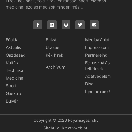
Hírek, kék hírek, zöld hírek, gazdaság, sport, életmód,
medicina, ezo és még sok minden más…
Főoldal
Bulvár
Médiaajánlat
Aktuális
Utazás
Impresszum
Gazdaság
Kék hírek
Partnereink
Kultúra
Felhasználási
Archívum
feltételek
Technika
Adatvédelem
Medicina
Blog
Sport
Írjon nekünk!
Gasztro
Bulvár
Copyright © 2026 Royalmagazin.hu
Sitebuild:
Kreativweb.hu