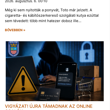
2026. augusztus. 6. 00:10
Még ki sem nyitották a ponyvát, Toto már jelzett. A
cigaretta- és kábítószerkereső szolgálati kutya ezúttal
sem tévedett: több mint hatezer doboz ille…
BŐVEBBEN »
VIGYÁZAT! ÚJRA TÁMADNAK AZ ONLINE