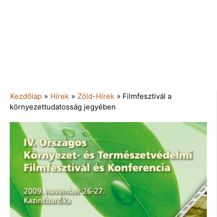
Kezdőlap
»
Hírek
»
Zöld-Hírek
»
Filmfesztivál a
környezettudatosság jegyében