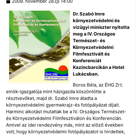
2009. november 28.
14:00
Dr. Szabó Imre
környezetvédelmi és
vízügyi miniszter nyitotta
meg a IV. Országos
Természet- és
Környezetvédelmi
Filmfesztivált és
Konferenciát
Kazincbarcikán a Hotel
Lukácsban.
Boros Béla, az ÉHG Zrt.
elnök-igazgatója mint házigazda köszöntötte a
résztvevőket, majd dr. Szabó Imre átadta a
környezetvédelmi gyermekrajz-és fotópályázat díjait.
Harminc alkotást mutattak be a IV. Országos Természet-
és Környezetvédelmi Filmfesztiválon és Konferencián.
Amivel az idei rendezvény más, mint az előző években
volt, hogy környezetvédelmi fotópályázatot is hirdettek,