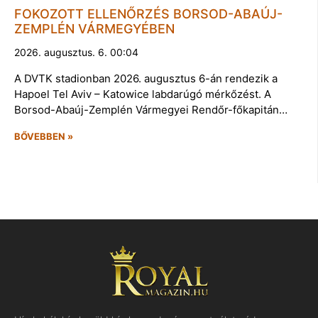
FOKOZOTT ELLENŐRZÉS BORSOD-ABAÚJ-
ZEMPLÉN VÁRMEGYÉBEN
2026. augusztus. 6. 00:04
A DVTK stadionban 2026. augusztus 6-án rendezik a
Hapoel Tel Aviv – Katowice labdarúgó mérkőzést. A
Borsod-Abaúj-Zemplén Vármegyei Rendőr-főkapitán…
BŐVEBBEN »