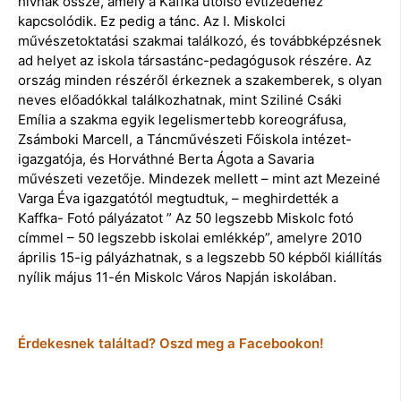
hívnak össze, amely a Kaffka utolsó évtizedéhez
kapcsolódik. Ez pedig a tánc. Az I. Miskolci
művészetoktatási szakmai találkozó, és továbbképzésnek
ad helyet az iskola társastánc-pedagógusok részére. Az
ország minden részéről érkeznek a szakemberek, s olyan
neves előadókkal találkozhatnak, mint Sziliné Csáki
Emília a szakma egyik legelismertebb koreográfusa,
Zsámboki Marcell, a Táncművészeti Főiskola intézet-
igazgatója, és Horváthné Berta Ágota a Savaria
művészeti vezetője. Mindezek mellett – mint azt Mezeiné
Varga Éva igazgatótól megtudtuk, – meghirdették a
Kaffka- Fotó pályázatot ” Az 50 legszebb Miskolc fotó
címmel – 50 legszebb iskolai emlékkép”, amelyre 2010
április 15-ig pályázhatnak, s a legszebb 50 képből kiállítás
nyílik május 11-én Miskolc Város Napján iskolában.
Érdekesnek találtad? Oszd meg a Facebookon!