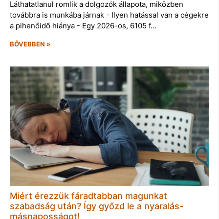
Láthatatlanul romlik a dolgozók állapota, miközben
továbbra is munkába járnak - Ilyen hatással van a cégekre
a pihenőidő hiánya - Egy 2026-os, 6105 f…
BŐVEBBEN »
Miért érezzük fáradtabban magunkat
szabadság után? Így győzd le a nyaralás-
másnaposságot!