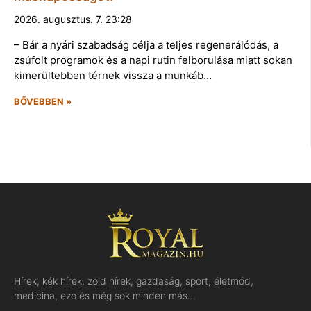
2026. augusztus. 7. 23:28
– Bár a nyári szabadság célja a teljes regenerálódás, a
zsúfolt programok és a napi rutin felborulása miatt sokan
kimerültebben térnek vissza a munkáb…
BŐVEBBEN »
Hírek, kék hírek, zöld hírek, gazdaság, sport, életmód,
medicina, ezo és még sok minden más…