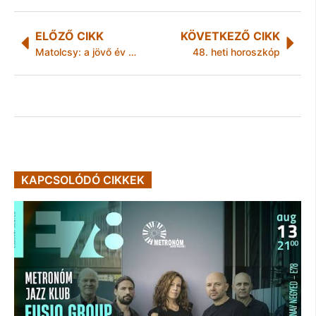
ELŐZŐ CIKK
KÖVETKEZŐ CIKK
Matolcsy: a jövő év közepére más ország, más jegybank kell
48. heti horoszkóp
KAPCSOLÓDÓ CIKKEK