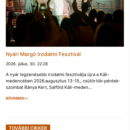
Nyári Margó Irodalmi Fesztivál
2026. július. 30. 22:28
A nyár legzenésebb irodalmi fesztiválja újra a Káli-
medencében 2026.augusztus 13-15., csütörtök-péntek-
szombat Bánya Kert, Salföld Káli-meden…
BŐVEBBEN »
TOVÁBBI CIKKEK