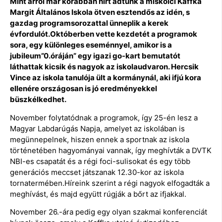
Mint arról már korábban hírt adtunk a miskolci Kaffka
Margit Általános Iskola ötven esztendős az idén, s
gazdag programsorozattal ünneplik a kerek
évfordulót.Októberben vette kezdetét a programok
sora, egy különleges eseménnyel, amikor is a
jubileum”0.óráján” egy igazi go-kart bemutatót
láthattak kicsik és nagyok az iskolaudvaron. Hercsik
Vince az iskola tanulója ült a kormánynál, aki ifjú kora
ellenére országosan is jó eredményekkel
büszkélkedhet.
November folytatódnak a programok, így 25-én lesz a
Magyar Labdarúgás Napja, amelyet az iskolában is
megünnepelnek, hiszen ennek a sportnak az iskola
történetében hagyományai vannak, így meghívták a DVTK
NBI-es csapatát és a régi foci-sulisokat és egy több
generációs meccset játszanak 12.30-kor az iskola
tornatermében.Híreink szerint a régi nagyok elfogadták a
meghívást, és majd együtt rúgják a bőrt az ifjakkal.
November 26.-ára pedig egy olyan szakmai konferenciát