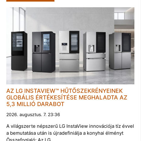
AZ LG INSTAVIEW™ HŰTŐSZEKRÉNYEINEK
GLOBÁLIS ÉRTÉKESÍTÉSE MEGHALADTA AZ
5,3 MILLIÓ DARABOT
2026. augusztus. 7. 23:36
A világszerte népszerű LG InstaView innovációja tíz évvel
a bemutatása után is újradefiniálja a konyhai élményt
Összefoglaló: Az LG …