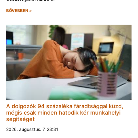
BŐVEBBEN »
A dolgozók 94 százaléka fáradtsággal küzd,
mégis csak minden hatodik kér munkahelyi
segítséget
2026. augusztus. 7. 23:31