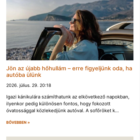
Jön az újabb hőhullám – erre figyeljünk oda, ha
autóba ülünk
2026. július. 29. 20:18
Igazi kánikulára számíthatunk az elkövetkező napokban,
ilyenkor pedig különösen fontos, hogy fokozott
óvatossággal közlekedjünk autóval. A sofőröket k…
BŐVEBBEN »