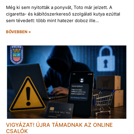
Még ki sem nyitották a ponyvát, Toto már jelzett. A
cigaretta- és kábítószerkereső szolgálati kutya ezúttal
sem tévedett: több mint hatezer doboz ille…
BŐVEBBEN »
VIGYÁZAT! ÚJRA TÁMADNAK AZ ONLINE
CSALÓK