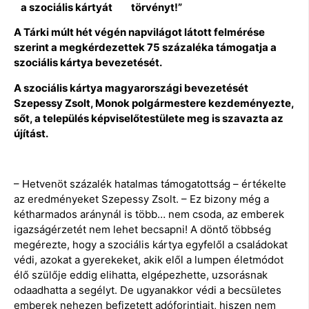
törvényt!”
A Tárki múlt hét végén napvilágot látott felmérése
szerint a megkérdezettek 75 százaléka támogatja a
szociális kártya bevezetését.
A szociális kártya magyarországi bevezetését
Szepessy Zsolt, Monok polgármestere kezdeményezte,
sőt, a település képviselőtestülete meg is szavazta az
újítást.
– Hetvenöt százalék hatalmas támogatottság – értékelte
az eredményeket Szepessy Zsolt. – Ez bizony még a
kétharmados aránynál is több… nem csoda, az emberek
igazságérzetét nem lehet becsapni! A döntő többség
megérezte, hogy a szociális kártya egyfelől a családokat
védi, azokat a gyerekeket, akik elől a lumpen életmódot
élő szülője eddig elihatta, elgépezhette, uzsorásnak
odaadhatta a segélyt. De ugyanakkor védi a becsületes
emberek nehezen befizetett adóforintjait, hiszen nem