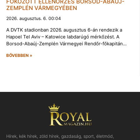
FOKOZOTT ELLENŐRZÉS BORSOD-ABAÚJ-
ZEMPLÉN VÁRMEGYÉBEN
2026. augusztus. 6. 00:04
A DVTK stadionban 2026. augusztus 6-án rendezik a
Hapoel Tel Aviv – Katowice labdarúgó mérkőzést. A
Borsod-Abaúj-Zemplén Vármegyei Rendőr-főkapitán…
BŐVEBBEN »
Hírek, kék hírek, zöld hírek, gazdaság, sport, életmód,