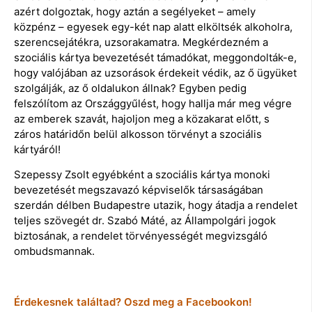
azért dolgoztak, hogy aztán a segélyeket – amely
közpénz – egyesek egy-két nap alatt elköltsék alkoholra,
szerencsejátékra, uzsorakamatra. Megkérdezném a
szociális kártya bevezetését támadókat, meggondolták-e,
hogy valójában az uzsorások érdekeit védik, az ő ügyüket
szolgálják, az ő oldalukon állnak? Egyben pedig
felszólítom az Országgyűlést, hogy hallja már meg végre
az emberek szavát, hajoljon meg a közakarat előtt, s
záros határidőn belül alkosson törvényt a szociális
kártyáról!
Szepessy Zsolt egyébként a szociális kártya monoki
bevezetését megszavazó képviselők társaságában
szerdán délben Budapestre utazik, hogy átadja a rendelet
teljes szövegét dr. Szabó Máté, az Állampolgári jogok
biztosának, a rendelet törvényességét megvizsgáló
ombudsmannak.
Érdekesnek találtad? Oszd meg a Facebookon!