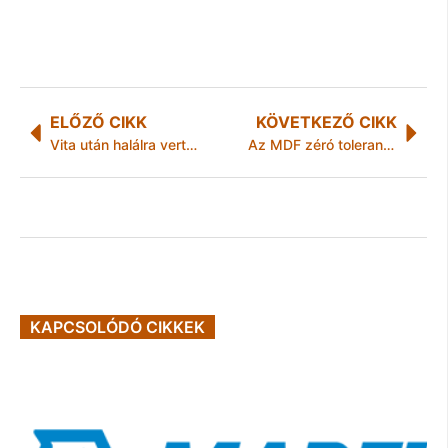
ELŐZŐ CIKK
KÖVETKEZŐ CIKK
Vita után halálra verte ivócimboráját
Az MDF zéró toleranciát vezetne be a lopásokkal szemben
KAPCSOLÓDÓ CIKKEK