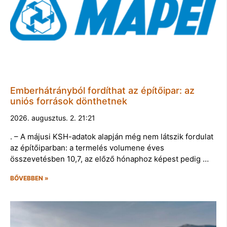
Emberhátrányból fordíthat az építőipar: az
uniós források dönthetnek
2026. augusztus. 2. 21:21
. – A májusi KSH-adatok alapján még nem látszik fordulat
az építőiparban: a termelés volumene éves
összevetésben 10,7, az előző hónaphoz képest pedig …
BŐVEBBEN »