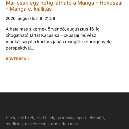
Már csak egy hétig látható a Manga – Hokuszai
– Manga c. kiállítás
2026. augusztus. 8. 21:58
A hatalmas sikernek örvendő, augusztus 16-ig
látogatható tárlat Kacusika Hokuszai művész
munkásságát a kortárs japán mangák (képregények)
perspektíváj…
BŐVEBBEN »
Hírek, kék hírek, zöld hírek, gazdaság, sport, életmód,
medicina, ezo és még sok minden más…