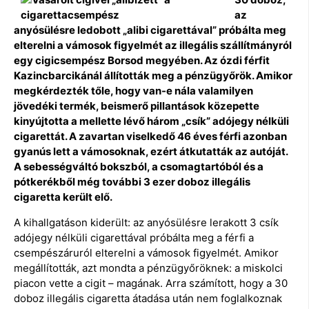
az
anyósülésre ledobott „alibi cigarettával” próbálta meg
elterelni a vámosok figyelmét az illegális szállítmányról
egy cigicsempész Borsod megyében. Az ózdi férfit
Kazincbarcikánál állították meg a pénzügyőrök. Amikor
megkérdezték tőle, hogy van-e nála valamilyen
jövedéki termék, beismerő pillantások közepette
kinyújtotta a mellette lévő három „csík” adójegy nélküli
cigarettát. A zavartan viselkedő 46 éves férfi azonban
gyanús lett a vámosoknak, ezért átkutatták az autóját.
A sebességváltó bokszból, a csomagtartóból és a
pótkerékből még további 3 ezer doboz illegális
cigaretta került elő.
A kihallgatáson kiderült: az anyósülésre lerakott 3 csík
adójegy nélküli cigarettával próbálta meg a férfi a
csempészáruról elterelni a vámosok figyelmét. Amikor
megállították, azt mondta a pénzügyőröknek: a miskolci
piacon vette a cigit – magának. Arra számított, hogy a 30
doboz illegális cigaretta átadása után nem foglalkoznak