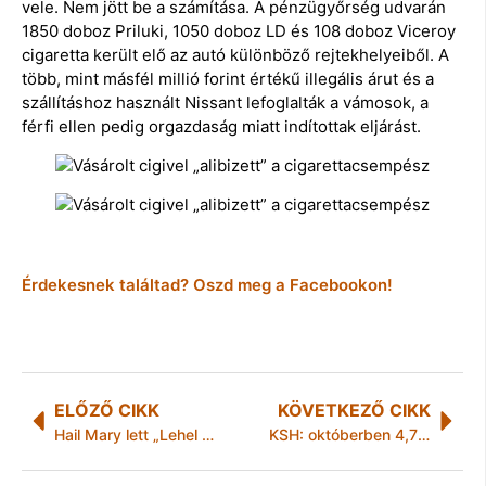
vele. Nem jött be a számítása. A pénzügyőrség udvarán
1850 doboz Priluki, 1050 doboz LD és 108 doboz Viceroy
cigaretta került elő az autó különböző rejtekhelyeiből. A
több, mint másfél millió forint értékű illegális árut és a
szállításhoz használt Nissant lefoglalták a vámosok, a
férfi ellen pedig orgazdaság miatt indítottak eljárást.
Érdekesnek találtad? Oszd meg a Facebookon!
ELŐZŐ CIKK
KÖVETKEZŐ CIKK
Hail Mary lett „Lehel kürtje”
KSH: októberben 4,7 százalék volt a 12 havi infláció