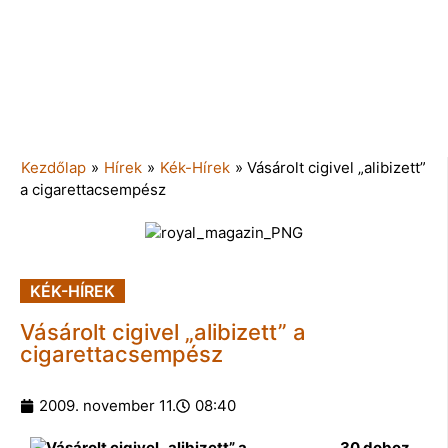
Kezdőlap
»
Hírek
»
Kék-Hírek
»
Vásárolt cigivel „alibizett”
a cigarettacsempész
KÉK-HÍREK
Vásárolt cigivel „alibizett” a
cigarettacsempész
2009. november 11.
08:40
30 doboz,