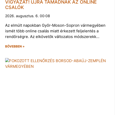
VIGYÁZAT! ÚJRA TÁMADNAK AZ ONLINE
CSALÓK
2026. augusztus. 6. 00:08
Az elmúlt napokban Győr-Moson-Sopron vármegyében
ismét több online csalás miatt érkezett feljelentés a
rendőrségre. Az elkövetők változatos módszerekk…
BŐVEBBEN »