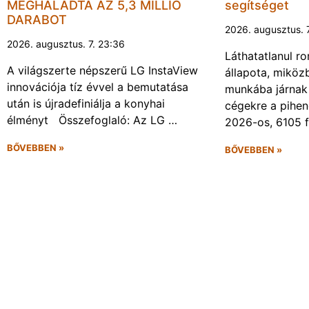
MEGHALADTA AZ 5,3 MILLIÓ
segítséget
DARABOT
2026. augusztus. 
2026. augusztus. 7. 23:36
Láthatatlanul r
A világszerte népszerű LG InstaView
állapota, miköz
innovációja tíz évvel a bemutatása
munkába járnak 
után is újradefiniálja a konyhai
cégekre a pihen
élményt Összefoglaló: Az LG …
2026-os, 6105 
BŐVEBBEN »
BŐVEBBEN »