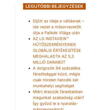
LEGUTÓBBI BEJEGYZÉSEK
Eljött az ideje a váltásnak –
ide vezet a műsorvezetők
útja a Palikék Világa után
AZ LG INSTAVIEW™
HŰTŐSZEKRÉNYEINEK
GLOBÁLIS ÉRTÉKESÍTÉSE
MEGHALADTA AZ 5,3
MILLIÓ DARABOT
A dolgozók 94 százaléka
fáradtsággal küzd, mégis
csak minden hatodik kér
munkahelyi segítséget
Miért érezzük fáradtabban
magunkat szabadság után?
Így győzd le a nyaralás-
másnaposságot!