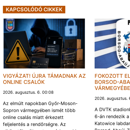
KAPCSOLÓDÓ CIKKEK
VIGYÁZAT! ÚJRA TÁMADNAK AZ
FOKOZOTT E
ONLINE CSALÓK
BORSOD-ABA
VÁRMEGYÉB
2026. augusztus. 6. 00:08
2026. augusztus. 
Az elmúlt napokban Győr-Moson-
A DVTK stadion
Sopron vármegyében ismét több
6-án rendezik a
online csalás miatt érkezett
Katowice labda
feljelentés a rendőrségre. Az