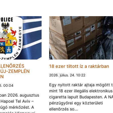
LLENŐRZÉS
18 ezer tiltott íz a raktárban
ÚJ-ZEMPLÉN
2026. július. 24. 10:22
EN
Egy nyitott raktár ajtaja mögött 
6. 00:04
mint 18 ezer illegális elektronikus
ban 2026. augusztus
cigaretta lapult Budapesten. A N
 Hapoel Tel Aviv –
pénzügyőrei egy közterületi
rúgó mérkőzést. A
ellenőrzés so…