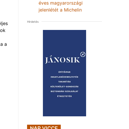
éves magyarországi
jelenlétét a Michelin
Hirdetés
ljes
mok
a a
NAP VICCE