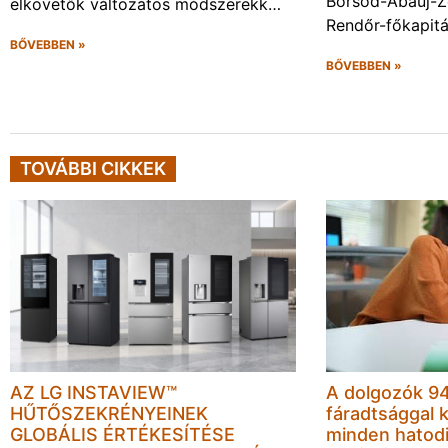
Borsod-Abaúj-
elkövetők változatos módszerekk…
Rendőr-főkapit
BŐVEBBEN »
BŐVEBBEN »
TOVÁBBI CIKKEK
AZ LG INSTAVIEW™
A dolgozók 94
HŰTŐSZEKRÉNYEINEK
fáradtsággal 
GLOBÁLIS ÉRTÉKESÍTÉSE
minden hatodi