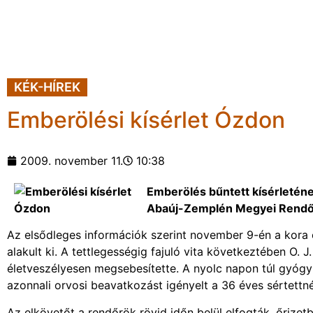
KÉK-HÍREK
Emberölési kísérlet Ózdon
2009. november 11.
10:38
Emberölés bűntett kísérletének
Abaúj-Zemplén Megyei Rendőr
Az elsődleges információk szerint november 9-én a kora e
alakult ki. A tettlegességig fajuló vita következtében O. 
életveszélyesen megsebesítette. A nyolc napon túl gyógyu
azonnali orvosi beavatkozást igényelt a 36 éves sértettné
Az elkövetőt a rendőrök rövid időn belül elfogták, őrizetb