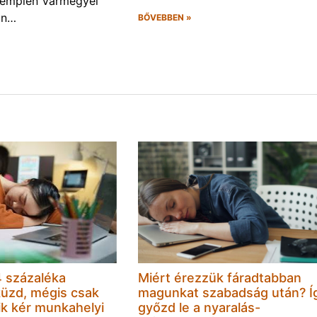
Zemplén Vármegyei
án…
BŐVEBBEN »
 százaléka
Miért érezzük fáradtabban
küzd, mégis csak
magunkat szabadság után? Í
k kér munkahelyi
győzd le a nyaralás-