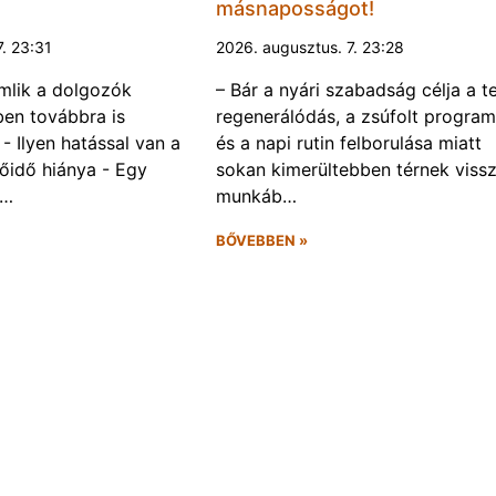
másnaposságot!
7. 23:31
2026. augusztus. 7. 23:28
omlik a dolgozók
– Bár a nyári szabadság célja a te
ben továbbra is
regenerálódás, a zsúfolt progra
- Ilyen hatással van a
és a napi rutin felborulása miatt
őidő hiánya - Egy
sokan kimerültebben térnek vissz
f…
munkáb…
BŐVEBBEN »