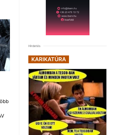
Hirdetés
KARIKATÚRA
több
AV