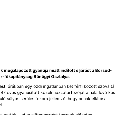
 megalapozott gyanúja miatt indított eljárást a Borsod-
-főkapitányság Bűnügyi Osztálya.
sti órákban egy ózdi ingatlanban két férfi között szóváltá
J. 47 éves gyanúsított közeli hozzátartozóját a nála lévő kés
ló súlyos sérülés fokára jellemző, hogy annak ellátása
l.
e vették, illetve előterjesztést tesznek előzetes