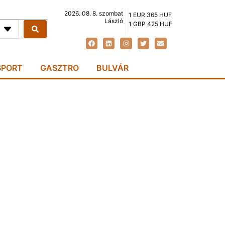
2026. 08. 8. szombat
1 EUR 365 HUF
László
1 GBP 425 HUF
SPORT
GASZTRO
BULVÁR