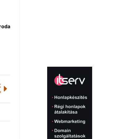
roda
K
?