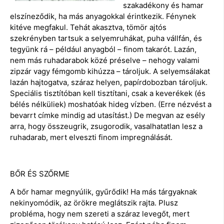
szakadékony és hamar
elszíneződik, ha más anyagokkal érintkezik. Fénynek
kitéve megfakul. Tehát akasztva, tömör ajtós
szekrényben tartsuk a selyemruhákat, puha vállfán, és
tegyünk rá – például anyagból – finom takarót. Lazán,
nem más ruhadarabok közé préselve – nehogy valami
zipzár vagy fémgomb kihúzza – tároljuk. A selyemsálakat
lazán hajtogatva, száraz helyen, papírdobozban tároljuk.
Speciális tisztítóban kell tisztítani, csak a keverékek (és
bélés nélküliek) moshatóak hideg vízben. (Erre nézvést a
bevarrt címke mindig ad utasítást.) De megvan az esély
arra, hogy összeugrik, zsugorodik, vasalhatatlan lesz a
ruhadarab, mert elveszti finom impregnálását.
BŐR ÉS SZŐRME
A bőr hamar megnyúlik, gyűrődik! Ha más tárgyaknak
nekinyomódik, az örökre meglátszik rajta. Plusz
probléma, hogy nem szereti a száraz levegőt, mert