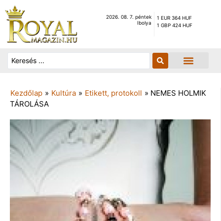
2026. 08. 7. péntek
1 EUR 364 HUF
Ibolya
1 GBP 424 HUF
Kezdőlap
»
Kultúra
»
Etikett, protokoll
»
NEMES HOLMIK
TÁROLÁSA