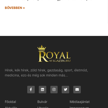
BŐVEBBEN »
Hírek, kék hírek, zöld hírek, gazdaság, sport, életmód,
medicina, ezo és még sok minden más…
Főoldal
Bulvár
Médiaajánlat
Aktuális
Utazás
Impresszum