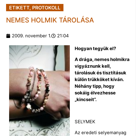
ETIKETT, PROTOKOLL
NEMES HOLMIK TÁROLÁSA
2009. november 1.
21:04
Hogyan tegyük el?
A drága, nemes holmikra
vigyáznunk kell,
tárolásuk és tisztításuk
külön trükköket kíván.
Néhány tipp, hogy
sokáig élvezhesse
„kincseit”.
SELYMEK
Az eredeti selyemanyag