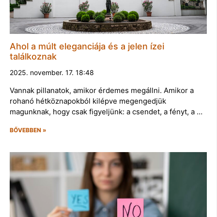
Ahol a múlt eleganciája és a jelen ízei
találkoznak
2025. november. 17. 18:48
Vannak pillanatok, amikor érdemes megállni. Amikor a
rohanó hétköznapokból kilépve megengedjük
magunknak, hogy csak figyeljünk: a csendet, a fényt, a …
BŐVEBBEN »