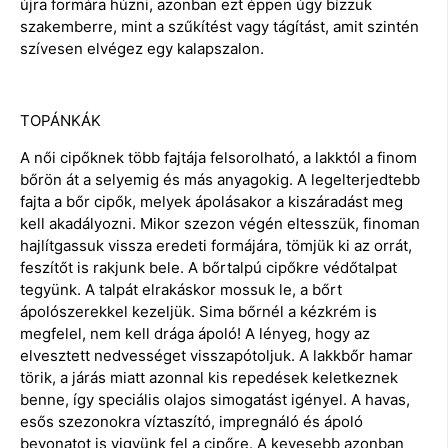
újra formára húzni, azonban ezt éppen úgy bízzuk
szakemberre, mint a szűkítést vagy tágítást, amit szintén
szívesen elvégez egy kalapszalon.
TOPÁNKÁK
A női cipőknek több fajtája felsorolható, a lakktól a finom
bőrön át a selyemig és más anyagokig. A legelterjedtebb
fajta a bőr cipők, melyek ápolásakor a kiszáradást meg
kell akadályozni. Mikor szezon végén eltesszük, finoman
hajlítgassuk vissza eredeti formájára, tömjük ki az orrát,
feszítőt is rakjunk bele. A bőrtalpú cipőkre védőtalpat
tegyünk. A talpát elrakáskor mossuk le, a bőrt
ápolószerekkel kezeljük. Sima bőrnél a kézkrém is
megfelel, nem kell drága ápoló! A lényeg, hogy az
elvesztett nedvességet visszapótoljuk. A lakkbőr hamar
törik, a járás miatt azonnal kis repedések keletkeznek
benne, így speciális olajos simogatást igényel. A havas,
esős szezonokra víztaszító, impregnáló és ápoló
bevonatot is vigyünk fel a cipőre. A kevesebb azonban