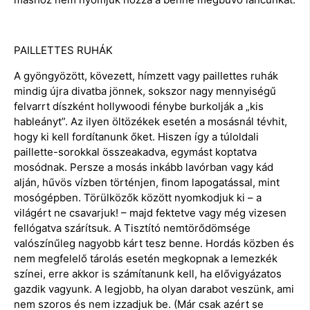
PAILLETTES RUHÁK
A gyöngyözött, kövezett, hímzett vagy paillettes ruhák
mindig újra divatba jönnek, sokszor nagy mennyiségű
felvarrt díszként hollywoodi fénybe burkolják a „kis
hableányt”. Az ilyen öltözékek esetén a mosásnál tévhit,
hogy ki kell fordítanunk őket. Hiszen így a túloldali
paillette-sorokkal összeakadva, egymást koptatva
mosódnak. Persze a mosás inkább lavórban vagy kád
alján, hűvös vízben történjen, finom lapogatással, mint
mosógépben. Törülközők között nyomkodjuk ki – a
világért ne csavarjuk! – majd fektetve vagy még vizesen
fellógatva szárítsuk. A Tisztító nemtörődömsége
valószínűleg nagyobb kárt tesz benne. Hordás közben és
nem megfelelő tárolás esetén megkopnak a lemezkék
színei, erre akkor is számítanunk kell, ha elővigyázatos
gazdik vagyunk. A legjobb, ha olyan darabot veszünk, ami
nem szoros és nem izzadjuk be. (Már csak azért se