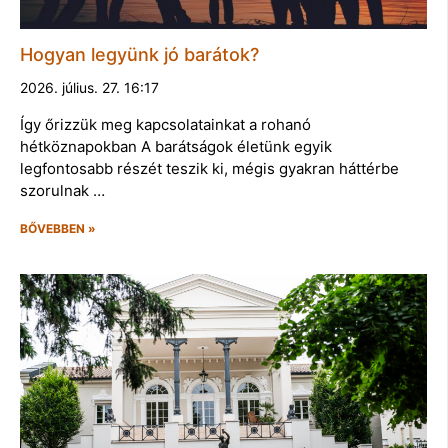
Hogyan legyünk jó barátok?
2026. július. 27. 16:17
Így őrizzük meg kapcsolatainkat a rohanó
hétköznapokban A barátságok életünk egyik
legfontosabb részét teszik ki, mégis gyakran háttérbe
szorulnak …
BŐVEBBEN »