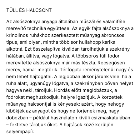
TÜLL ÉS HALCSONT
Az alsószoknya anyaga általában műszál és valamiféle
merevítő technika együttese. Az egyik fajta alsószoknya a
krinolinos ruhákhoz szerkesztett műanyag abroncsos
típus, ami olyan, mintha több sor hullahopp karika
alkotná. Ezt összelapítva kiválóan tárolhatjuk a szekrény
hátában, állítva, vagy lógatva. A többsoros tüll fodor
merevítette alsószoknya már más tészta. Recsegősen
merev, hamar megtörik. Térfogata reménytelenül nagy és
nem lehet hajtogatni. A legjobban akkor járunk vele, ha a
ruha alatt, ugyanúgy lógatva, a szekrényben bőven helyet
hagyva neki, tároljuk. Hordás előtt meglóbázzuk, a
fodrokat meghúzkodjuk, helyre igazítjuk. A korzettek
műanyag halcsontjai is kényesek: azért, hogy nehogy
kibökjék az anyagot és hogy ne törjenek meg, nagy
dobozban – például használaton kívüli csizmaskatulában
– fektetve tároljuk őket. A hajtások közé kerüljön
selyempapír.