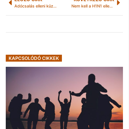
Adócsalás elleni küzdelem: az Európai Bizottság tanulmányt adott ki az uniós szintű áfa-hiányról
Nem kell a H1N1 elleni oltás?
KAPCSOLÓDÓ CIKKEK