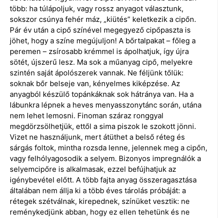
több: ha túlápoljuk, vagy rossz anyagot választunk,
sokszor csúnya fehér máz, „kiütés” keletkezik a cipőn.
Pár év után a cipő színével megegyező cipőpaszta is
jöhet, hogy a színe megújuljon! A bőrtalpakat – főleg a
peremen – zsírosabb krémmel is ápolhatjuk, így újra
sötét, újszerű lesz. Ma sok a műanyag cipő, melyekre
szintén saját ápolószerek vannak. Ne féljünk tőlük:
soknak bőr belseje van, kényelmes kiképzése. Az
anyagból készülő topánkáknak sok hátránya van. Ha a
lábunkra lépnek a heves menyasszonytánc során, utána
nem lehet lemosni. Finoman száraz ronggyal
megdörzsölhetjük, ettől a sima piszok le szokott jönni.
Vizet ne használjunk, mert átüthet a belső réteg és
sárgás foltok, mintha rozsda lenne, jelennek meg a cipőn,
vagy felhólyagosodik a selyem. Bizonyos impregnálók a
selyemcipőre is alkalmasak, ezzel befújhatjuk az
igénybevétel előtt. A több fajta anyag összeragasztása
általában nem állja ki a több éves tárolás próbáját: a
rétegek szétválnak, kirepednek, színüket vesztik: ne
reménykedjünk abban, hogy ez ellen tehetünk és ne