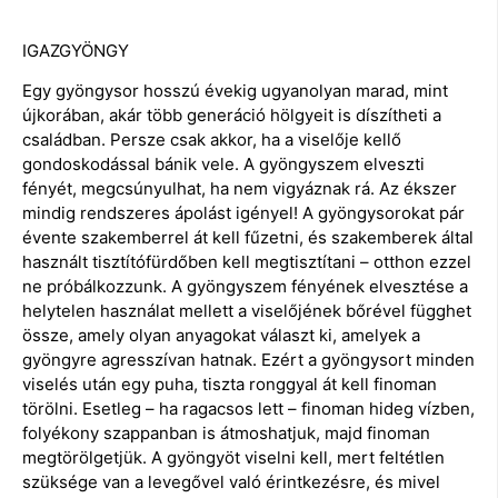
IGAZGYÖNGY
Egy gyöngysor hosszú évekig ugyanolyan marad, mint
újkorában, akár több generáció hölgyeit is díszítheti a
családban. Persze csak akkor, ha a viselője kellő
gondoskodással bánik vele. A gyöngyszem elveszti
fényét, megcsúnyulhat, ha nem vigyáznak rá. Az ékszer
mindig rendszeres ápolást igényel! A gyöngysorokat pár
évente szakemberrel át kell fűzetni, és szakemberek által
használt tisztítófürdőben kell megtisztítani – otthon ezzel
ne próbálkozzunk. A gyöngyszem fényének elvesztése a
helytelen használat mellett a viselőjének bőrével függhet
össze, amely olyan anyagokat választ ki, amelyek a
gyöngyre agresszívan hatnak. Ezért a gyöngysort minden
viselés után egy puha, tiszta ronggyal át kell finoman
törölni. Esetleg – ha ragacsos lett – finoman hideg vízben,
folyékony szappanban is átmoshatjuk, majd finoman
megtörölgetjük. A gyöngyöt viselni kell, mert feltétlen
szüksége van a levegővel való érintkezésre, és mivel