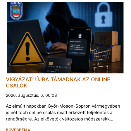
VIGYÁZAT! ÚJRA TÁMADNAK AZ ONLINE
CSALÓK
2026. augusztus. 6. 00:08
Az elmúlt napokban Győr-Moson-Sopron vármegyében
ismét több online csalás miatt érkezett feljelentés a
rendőrségre. Az elkövetők változatos módszerekk…
BŐVEBBEN »