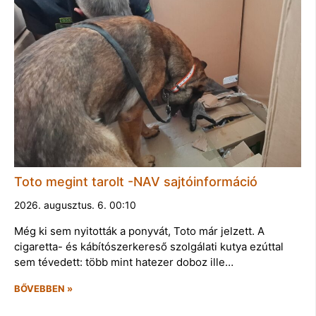
Toto megint tarolt -NAV sajtóinformáció
2026. augusztus. 6. 00:10
Még ki sem nyitották a ponyvát, Toto már jelzett. A
cigaretta- és kábítószerkereső szolgálati kutya ezúttal
sem tévedett: több mint hatezer doboz ille…
BŐVEBBEN »