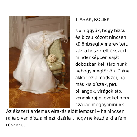
TIARÁK, KOLIÉK
Ne higgyük, hogy bizsu
és bizsu között nincsen
különbség! A merevített,
vázra felszerelt ékszert
mindenképpen saját
dobozban kell tárolnunk,
nehogy megtörjön. Pláne
akkor ez a módszer, ha
más kis díszek, pld.
pillangók, virágok stb.
vannak rajta: ezeket nem
szabad megnyomnunk.
Az ékszert érdemes elrakás előtt lemosni – ha nincsen
rajta olyan dísz ami ezt kizárja-, hogy ne kezdje ki a fém
részeket.