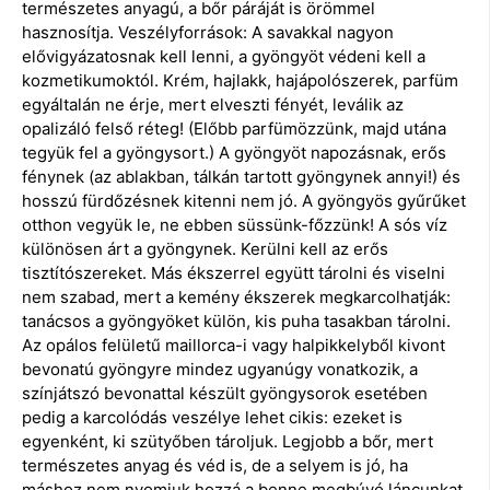
természetes anyagú, a bőr páráját is örömmel
hasznosítja. Veszélyforrások: A savakkal nagyon
elővigyázatosnak kell lenni, a gyöngyöt védeni kell a
kozmetikumoktól. Krém, hajlakk, hajápolószerek, parfüm
egyáltalán ne érje, mert elveszti fényét, leválik az
opalizáló felső réteg! (Előbb parfümözzünk, majd utána
tegyük fel a gyöngysort.) A gyöngyöt napozásnak, erős
fénynek (az ablakban, tálkán tartott gyöngynek annyi!) és
hosszú fürdőzésnek kitenni nem jó. A gyöngyös gyűrűket
otthon vegyük le, ne ebben süssünk-főzzünk! A sós víz
különösen árt a gyöngynek. Kerülni kell az erős
tisztítószereket. Más ékszerrel együtt tárolni és viselni
nem szabad, mert a kemény ékszerek megkarcolhatják:
tanácsos a gyöngyöket külön, kis puha tasakban tárolni.
Az opálos felületű maillorca-i vagy halpikkelyből kivont
bevonatú gyöngyre mindez ugyanúgy vonatkozik, a
színjátszó bevonattal készült gyöngysorok esetében
pedig a karcolódás veszélye lehet cikis: ezeket is
egyenként, ki szütyőben tároljuk. Legjobb a bőr, mert
természetes anyag és véd is, de a selyem is jó, ha
máshoz nem nyomjuk hozzá a benne megbúvó láncunkat.