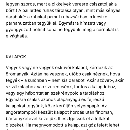
legyen szoros, mert a pikkelyek véresre csiszatolják a
bőrt.) A paillettes ruhák tárolása olyan, mint más kényes
daraboké: a ruhákat pamut ruhazsákban, a kicsiket
párnahuzatban tegyük el. Egymásra hímzett vagy
gyöngyözött holmit soha ne tegyünk: még a cérnákat is
elvághatja.
KALAPOK
Vegyek vagy ne vegyek esküvői kalapot, kérdezik az
örömanyák. Aztán ha vesznek, utóbb csak néznek, hová
tegyék – a különben – nem kis darabot. Akár szövet-, akár
szizálkalaphoz van szerencsénk, fontos a kalapdoboz,
vagy egy háborítatlan szekrénypolc a tároláshoz.
Egymásra csakis azonos alapanyagú és fejrészű
kalapokat tegyünk, közé kerüljön selyempapír. Az
angóratompból készült kalapot hordás után finoman,
bársonykefével kezeljük. Illesztgessük el a tollakat,
díszeket. Ha megnyomódott a kalap, azt gőz felett lehet