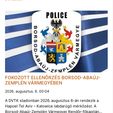
FOKOZOTT ELLENŐRZÉS BORSOD-ABAÚJ-
ZEMPLÉN VÁRMEGYÉBEN
2026. augusztus. 6. 00:04
A DVTK stadionban 2026. augusztus 6-án rendezik a
Hapoel Tel Aviv – Katowice labdarúgó mérkőzést. A
Borsod-Abaúj-Zemplén Vármegyei Rendőr-főkapitán…