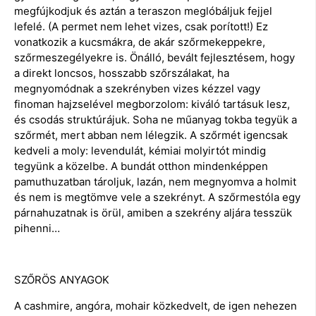
megfújkodjuk és aztán a teraszon meglóbáljuk fejjel
lefelé. (A permet nem lehet vizes, csak porított!) Ez
vonatkozik a kucsmákra, de akár szőrmekeppekre,
szőrmeszegélyekre is. Önálló, bevált fejlesztésem, hogy
a direkt loncsos, hosszabb szőrszálakat, ha
megnyomódnak a szekrényben vizes kézzel vagy
finoman hajzselével megborzolom: kiváló tartásuk lesz,
és csodás struktúrájuk. Soha ne műanyag tokba tegyük a
szőrmét, mert abban nem lélegzik. A szőrmét igencsak
kedveli a moly: levendulát, kémiai molyirtót mindig
tegyünk a közelbe. A bundát otthon mindenképpen
pamuthuzatban tároljuk, lazán, nem megnyomva a holmit
és nem is megtömve vele a szekrényt. A szőrmestóla egy
párnahuzatnak is örül, amiben a szekrény aljára tesszük
pihenni…
SZŐRÖS ANYAGOK
A cashmire, angóra, mohair közkedvelt, de igen nehezen