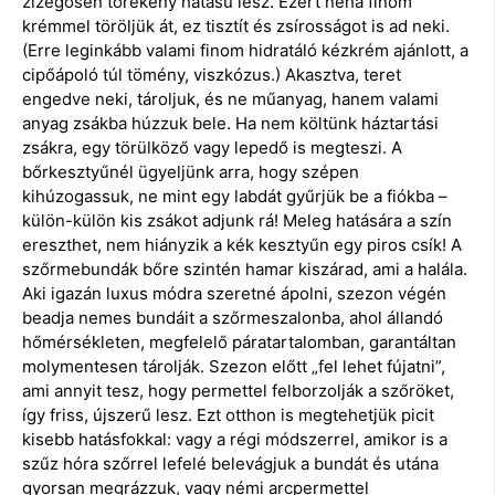
zizegősen törékeny hatású lesz. Ezért néha finom
krémmel töröljük át, ez tisztít és zsírosságot is ad neki.
(Erre leginkább valami finom hidratáló kézkrém ajánlott, a
cipőápoló túl tömény, viszkózus.) Akasztva, teret
engedve neki, tároljuk, és ne műanyag, hanem valami
anyag zsákba húzzuk bele. Ha nem költünk háztartási
zsákra, egy törülköző vagy lepedő is megteszi. A
bőrkesztyűnél ügyeljünk arra, hogy szépen
kihúzogassuk, ne mint egy labdát gyűrjük be a fiókba –
külön-külön kis zsákot adjunk rá! Meleg hatására a szín
ereszthet, nem hiányzik a kék kesztyűn egy piros csík! A
szőrmebundák bőre szintén hamar kiszárad, ami a halála.
Aki igazán luxus módra szeretné ápolni, szezon végén
beadja nemes bundáit a szőrmeszalonba, ahol állandó
hőmérsékleten, megfelelő páratartalomban, garantáltan
molymentesen tárolják. Szezon előtt „fel lehet fújatni”,
ami annyit tesz, hogy permettel felborzolják a szőröket,
így friss, újszerű lesz. Ezt otthon is megtehetjük picit
kisebb hatásfokkal: vagy a régi módszerrel, amikor is a
szűz hóra szőrrel lefelé belevágjuk a bundát és utána
gyorsan megrázzuk, vagy némi arcpermettel