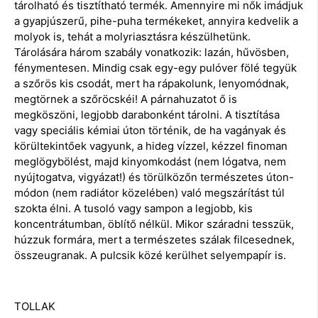
tárolható és tisztítható termék. Amennyire mi nők imádjuk
a gyapjúszerű, pihe-puha termékeket, annyira kedvelik a
molyok is, tehát a molyriasztásra készülhetünk.
Tárolására három szabály vonatkozik: lazán, hűvösben,
fénymentesen. Mindig csak egy-egy pulóver fölé tegyük
a szőrös kis csodát, mert ha rápakolunk, lenyomódnak,
megtörnek a szőröcskéi! A párnahuzatot ő is
megköszöni, legjobb darabonként tárolni. A tisztítása
vagy speciális kémiai úton történik, de ha vagányak és
körültekintőek vagyunk, a hideg vízzel, kézzel finoman
meglögybölést, majd kinyomkodást (nem lógatva, nem
nyújtogatva, vigyázat!) és törülközőn természetes úton-
módon (nem radiátor közelében) való megszárítást túl
szokta élni. A tusoló vagy sampon a legjobb, kis
koncentrátumban, öblítő nélkül. Mikor száradni tesszük,
húzzuk formára, mert a természetes szálak filcesednek,
összeugranak. A pulcsik közé kerülhet selyempapír is.
TOLLAK