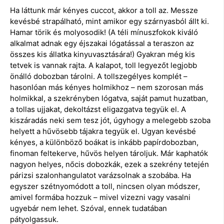
Ha láttunk már kényes cuccot, akkor a toll az. Messze
kevésbé strapálható, mint amikor egy szárnyasból állt ki.
Hamar törik és molyosodik! (A téli mínuszfokok kiváló
alkalmat adnak egy éjszakai lógatással a teraszon az
összes kis állatka kinyuvasztására!) Gyakran még kis
tetvek is vannak rajta. A kalapot, toll legyezőt legjobb
önálló dobozban tárolni. A tollszegélyes komplét –
hasonlóan más kényes holmikhoz – nem szorosan más
holmikkal, a szekrényben lógatva, saját pamut huzatban,
a tollas ujjakat, dekoltázst eligazgatva tegyük el. A
kiszáradás neki sem tesz jót, úgyhogy a melegebb szoba
helyett a hűvösebb tájakra tegyük el. Ugyan kevésbé
kényes, a különböző boákat is inkább papírdobozban,
finoman feltekerve, hűvös helyen tároljuk. Már kaphatók
nagyon helyes, nőcis dobozkák, ezek a szekrény tetején
párizsi szalonhangulatot varázsolnak a szobába. Ha
egyszer szétnyomódott a toll, nincsen olyan módszer,
amivel formába hozzuk – mivel vizezni vagy vasalni
ugyebár nem lehet. Szóval, ennek tudatában
pátyolgassuk.