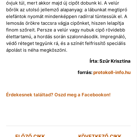
óvjuk túl, mert akkor majd új cipőt dobunk ki. A velúr
bőrök az utolsó jellemző alapanyag: a lábunkat megtipró
elefántok nyomát mindenképpen radírral tüntessük el. A
lemosás örökre taccsra vágja cipőnket, hiszen lelapítja
finom szőreit. Persze a velúr vagy nubuk cipő rövidebb
élettartamú, a hordás során szalonnásodik. Impregnáló,
védő réteget tegyünk rá, és a színét felfrissítő speciális
ápolást is néha megköszöni.
Írta: Szűr Krisztina
forrás:
protokoll-info.hu
Érdekesnek találtad? Oszd meg a Facebookon!
ELŐZŐ CIKK
KÖVETKEZŐ CIKK