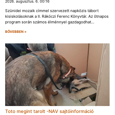
2026. augusztus. 6. 00:16
Szünidei mozaik címmel szervezett napközis tábort
kisiskolásoknak a II. Rákóczi Ferenc Könyvtár. Az ötnapos
program során számos élménnyel gazdagodhat…
BŐVEBBEN »
Toto megint tarolt -NAV sajtóinformáció