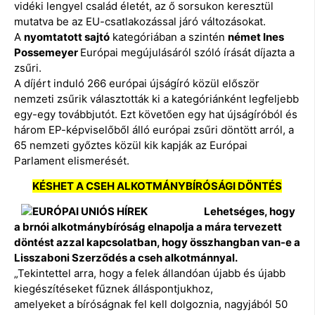
vidéki lengyel család életét, az ő sorsukon keresztül
mutatva be az EU-csatlakozással járó változásokat.
A
nyomtatott sajtó
kategóriában a szintén
német Ines
Possemeyer
Európai megújulásáról szóló írását díjazta a
zsűri.
A díjért induló 266 európai újságíró közül először
nemzeti zsűrik választották ki a kategóriánként legfeljebb
egy-egy továbbjutót. Ezt követően egy hat újságíróból és
három EP-képviselőből álló európai zsűri döntött arról, a
65 nemzeti győztes közül kik kapják az Európai
Parlament elismerését.
KÉSHET A CSEH ALKOTMÁNYBÍRÓSÁGI DÖNTÉS
Lehetséges, hogy
a brnói alkotmánybíróság elnapolja a mára tervezett
döntést azzal kapcsolatban, hogy összhangban van-e a
Lisszaboni Szerződés a cseh alkotmánnyal.
„Tekintettel arra, hogy a felek állandóan újabb és újabb
kiegészítéseket fűznek álláspontjukhoz,
amelyeket a bíróságnak fel kell dolgoznia, nagyjából 50