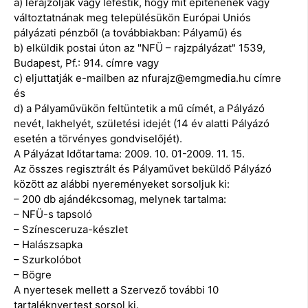
a) lerajzolják vagy lefestik, hogy mit építenének vagy
változtatnának meg településükön Európai Uniós
pályázati pénzből (a továbbiakban: Pályamű) és
b) elküldik postai úton az "NFÜ – rajzpályázat" 1539,
Budapest, Pf.: 914. címre vagy
c) eljuttatják e-mailben az nfurajz@emgmedia.hu címre
és
d) a Pályaművükön feltüntetik a mű címét, a Pályázó
nevét, lakhelyét, születési idejét (14 év alatti Pályázó
esetén a törvényes gondviselőjét).
A Pályázat Időtartama: 2009. 10. 01-2009. 11. 15.
Az összes regisztrált és Pályaművet beküldő Pályázó
között az alábbi nyereményeket sorsoljuk ki:
– 200 db ajándékcsomag, melynek tartalma:
– NFÜ-s tapsoló
– Színesceruza-készlet
– Halászsapka
– Szurkolóbot
– Bögre
A nyertesek mellett a Szervező további 10
tartaléknyertest sorsol ki.