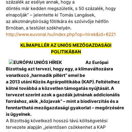
százalék az esélye annak, hogy a
döntés már kedden megszületik, s 50 százalék, hogy
elnapolják” – jelentette ki Tomás Langásek,
az alkotmánybíróság főtitkára és szóvivője hétfőn
Brnóban, a testület székhelyén.
http://www.euvonal.hu/index.php?op=hirek&id=6221
KLÍMAPILLÉR AZ UNIÓS MEZŐGAZDASÁGI
POLITIKÁBAN
Az Európai
Bizottság azt tervezi, hogy egy, a klímaváltozásra
vonatkozó „harmadik pillért” emel be
a 2013 utáni Közös Agrárpolitikába (KAP). Feltételhez
kötné továbbá a közvetlen támogatás nyújtását. A
tervezet szerint azok a gazdák jutnának addicionális
forráshoz, akik „közjavak” – mint a biodiverzitás és a
fenntartható mezőgazdasági gyakorlat – megőrzésére
is ügyelnek.
A Bizottság következő hosszú távú költségvetési
tervezete alapján „jelentősen csökkenhet a KAP