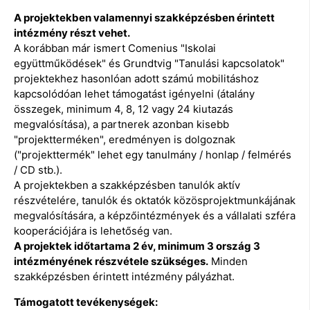
A projektekben valamennyi szakképzésben érintett
intézmény részt vehet.
A korábban már ismert Comenius "Iskolai
együttműködések" és Grundtvig "Tanulási kapcsolatok"
projektekhez hasonlóan adott számú mobilitáshoz
kapcsolódóan lehet támogatást igényelni (átalány
összegek, minimum 4, 8, 12 vagy 24 kiutazás
megvalósítása), a partnerek azonban kisebb
"projektterméken", eredményen is dolgoznak
("projekttermék" lehet egy tanulmány / honlap / felmérés
/ CD stb.).
A projektekben a szakképzésben tanulók aktív
részvételére, tanulók és oktatók közösprojektmunkájának
megvalósítására, a képzőintézmények és a vállalati szféra
kooperációjára is lehetőség van.
A projektek időtartama 2 év, minimum 3 ország 3
intézményének részvétele szükséges.
Minden
szakképzésben érintett intézmény pályázhat.
Támogatott tevékenységek: