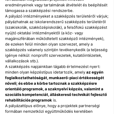
eredményeinek vagy tartalmának átvételét és beépítését
támogassa a szakképzési rendszerbe.
A pályázó intézményeket a szakképzés területéről várjuk;
pályázhatnak az iskolarendszerű szakképzés területéről
(szakiskolák, szakközépiskolák), a felsőfokú szakképzést
nyújtó oktatási intézményektől (a köz- vagy
magánszférában működtetett szakképző intézmények),
de ezeken felül minden olyan szervezet, amely a
szakképzés valamely szintjén tevékenykedik (a teljesség
igénye nélkül: nonprofit szervezetek, kutatóintézetek,
vállalkozások stb.).
A szakképzés napjainkban tágabb értelmezést nyert:
minden olyan képzéstípus idetartozik, amely
az egyén
foglalkoztathatóságát, munkaerő-piaci értékességét
növeli; és ebbe a körbe tartoznak a szakképzésre
orientáló programok, a szaknyelvi képzés, valamint a
szociális kompetenciát, álláskereső technikát fejlesztő
rehabilitációs programok
is.
A pályázattípus előnye, hogy a projektek partnerségi
formában nemzetközi együttműködés keretében