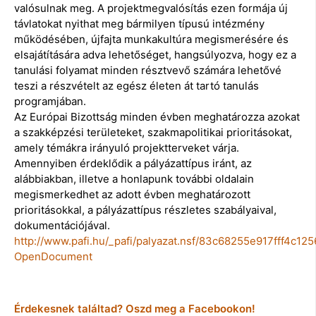
valósulnak meg. A projektmegvalósítás ezen formája új
távlatokat nyithat meg bármilyen típusú intézmény
működésében, újfajta munkakultúra megismerésére és
elsajátítására adva lehetőséget, hangsúlyozva, hogy ez a
tanulási folyamat minden résztvevő számára lehetővé
teszi a részvételt az egész életen át tartó tanulás
programjában.
Az Európai Bizottság minden évben meghatározza azokat
a szakképzési területeket, szakmapolitikai prioritásokat,
amely témákra irányuló projektterveket várja.
Amennyiben érdeklődik a pályázattípus iránt, az
alábbiakban, illetve a honlapunk további oldalain
megismerkedhet az adott évben meghatározott
prioritásokkal, a pályázattípus részletes szabályaival,
dokumentációjával.
http://www.pafi.hu/_pafi/palyazat.nsf/83c68255e917fff4
OpenDocument
Érdekesnek találtad? Oszd meg a Facebookon!