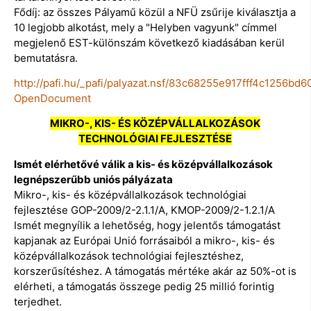
Fődíj: az összes Pályamű közül a NFÜ zsűrije kiválasztja a
10 legjobb alkotást, mely a "Helyben vagyunk" címmel
megjelenő EST-különszám következő kiadásában kerül
bemutatásra.
http://pafi.hu/_pafi/palyazat.nsf/83c68255e917fff4c125
OpenDocument
MIKRO-, KIS- ÉS KÖZÉPVÁLLALKOZÁSOK
TECHNOLÓGIAI FEJLESZTÉSE
Ismét elérhetővé válik a kis- és középvállalkozások
legnépszerűbb uniós pályázata
Mikro-, kis- és középvállalkozások technológiai
fejlesztése GOP-2009/2-2.1.1/A, KMOP-2009/2-1.2.1/A
Ismét megnyílik a lehetőség, hogy jelentős támogatást
kapjanak az Európai Unió forrásaiból a mikro-, kis- és
középvállalkozások technológiai fejlesztéshez,
korszerűsítéshez. A támogatás mértéke akár az 50%-ot is
elérheti, a támogatás összege pedig 25 millió forintig
terjedhet.