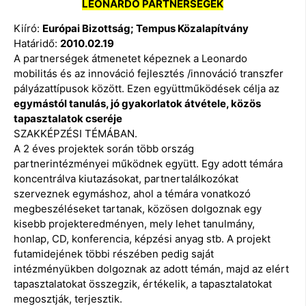
LEONARDO PARTNERSÉGEK
Kiíró:
Európai Bizottság; Tempus Közalapítvány
Határidő:
2010.02.19
A partnerségek átmenetet képeznek a Leonardo
mobilitás és az innováció fejlesztés /innováció transzfer
pályázattípusok között. Ezen együttműködések célja az
egymástól tanulás, jó gyakorlatok átvétele, közös
tapasztalatok cseréje
SZAKKÉPZÉSI TÉMÁBAN.
A 2 éves projektek során több ország
partnerintézményei működnek együtt. Egy adott témára
koncentrálva kiutazásokat, partnertalálkozókat
szerveznek egymáshoz, ahol a témára vonatkozó
megbeszéléseket tartanak, közösen dolgoznak egy
kisebb projekteredményen, mely lehet tanulmány,
honlap, CD, konferencia, képzési anyag stb. A projekt
futamidejének többi részében pedig saját
intézményükben dolgoznak az adott témán, majd az elért
tapasztalatokat összegzik, értékelik, a tapasztalatokat
megosztják, terjesztik.