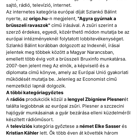
sajtó, rádió, televízió, internet.
Az internetes kategória európai díját Szlankó Bálint
nyerte, az
origo.hu
-n megjelent,
"Agyra gyúrnak a
brüsszeli ravaszok"
című írásával. A zsűri szerint a
szerző érdekes, egyedi, közérthető módon mutatja be az
európai intézményeknél folytatott lobbitevékenységet.
Szlankó Bálint korábban dolgozott az Indexnél, írásai
jelentek meg többek között a Magyar Narancsban,
emellett több évig volt a brüsszeli Bruxinfo munkatársa.
2007-ben jelent meg Az elnök, a képviselő és a
diplomata című könyve, amely az Európai Unió gyakorlati
működését mutatja be. Jelenleg az Economist című
nemzetközi lapnál dolgozik.
A többi kategóriagyőztes
A
rádiós
produkciók közül a
lengyel Zbigniew Plesner
ét
találta legjobbnak az európai zsűri. Plesner a szczecini
hajógyár munkásainak a gyár bezárása elleni küzdelméről
készített rádióműsort.
A
televíziós
kategória győztese a
német Elke Sasser
és
Kristian Kähler
lett. Ők több éven át követték három