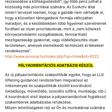
részesedése a költségvetésből”, így több pénz juthat a
közösség más prioritásai számára. Az EurActiv által
ismert tervezet kiemeli, hogy a gazdák nem várhatják el,
hogy a közvetlen támogatások formája változatlan
maradjon, és a későbbiekben több figyelmet szeretnének
fordítani az olyan prioritásoknak, mint a „nem kötelező
környezetvédelmi szolgáltatások, fenntartható
mezőgazdasági gyakorlat, vagy vidékfejlesztés olyan
területeken, amelyek kiemelkedő természeti értékekkel
rendelkeznek”.
http://www.euvonal.hu/index.php?op=hirek&id=6222
PÁLYAORIENTÁCIÓS ADATBÁZIS KÉSZÜL
Az új pályaorientációs szakpolitikák egyike, hogy az LLG
(lifelong guidance) rendszerben megvalósul az
intézmények és szakpolitikák közötti koordináció
(oktatásügy, művelődés, szociális szféra, munkaügy, stb.).
A koordináció első lépése a pályaorientációval foglalkozó
szakemberek adatbázisba rendezése.
Milyen lehetőségeket rejt az Ön és munkatársai számára