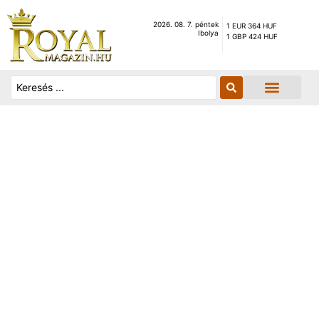
2026. 08. 7. péntek
1 EUR 364 HUF
Ibolya
1 GBP 424 HUF