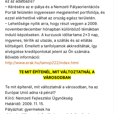
ez az adatbázis?
– Kérésére az e-pálya és a Nemzeti Pályaorientációs
Portál felületén ingyenesen megjelenhet portfoliója, és
ezzel elérhetővé válhat az ország egész területén.
– Lehetősége nyílik arra, hogy részt vegyen a 2009.
novemberdecember hónapban különböző témákban
induló képzéseken. A kurzusok időtartama 2×3 nap,
ingyenes, térítik az utazás, a szállás és az ellátás
költségeit. Emellett a tanfolyamok akkreditáltak, így
elvégzése kreditpontokat jelent az Ön számára.
Bővebb információ:
http://www.erak.hu/tamop222/index.html
TE MIT ÉPÍTENÉL, MIT VÁLTOZTATNÁL A
VÁROSODBAN
Te mit építenél, mit változtatnál a városodban, ha az
Európai Unió adna rá pénzt?
Kiíró: Nemzeti Fejlesztési Ügynökség
Határidő: 2009. 11. 15.
Pályázhat: gyermekek ha