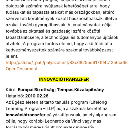
dolgozók számára nyújtanak lehetőséget arra, hogy
tudásukat és tapasztalataikat más országokban, eltérő
szervezeti körülmények között hasznosíthassák, illetve
azokat tovább gyarapíthassák. A tanulmányutak célja
továbbá az oktatási és gazdasági szféra közötti
tapasztalatcsere, a technológiai és tudományos újítások
átvitele. A program fontos eleme, hogy a külföldi út a
kedvezményezettek számára szakmai továbbképzést
jelent.
http://pafi.hu/_pafi/palyazat.nsf/83c68255e917fff4c1256
OpenDocument
INNOVÁCIÓTRANSZFER
Kiíró:
Európai Bizottság; Tempus Közalapítvány
Határidő:
2010.02.26
Az Egész életen át tartó tanulás program (Lifelong
Learning Program – LLP) adja a szakmai keretét az
innovációtranszfer
pályázattípusnak, amely alprogram
célja, hogy korábbi Leonardo da Vinci vagy más
forrásokból megvalósult projektek innovatív