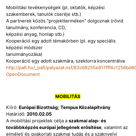
Mobilitási tevékenységek (pl. oktatók, képzési
szakemberek, tanulók cseréje stb.)
A partnerek közös "projektterméken" dolgoznak (rövid
tanulmány, konferencia, CD,
képzési anyag, honlap stb.)
Kooperáció egy adott témakörben (pl. egy speciális
képzési módszer
tanulmányozása)
Kooperáció egy adott szakmára, szektorra koncentrálva
http://pafi.hu/_pafi/palyazat.nsf/83c68255e917fff4c1256
OpenDocument
MOBILITÁS
Kiíró:
Európai Bizottság; Tempus Közalapítvány
Határidő:
2010.02.05
A mobilitási projektek célja a
szakmai alap- és
továbbképzés európai jellegének erősítése
, valamint az
elméleti és gyakorlati szakmai tudás és a szaknyelvi