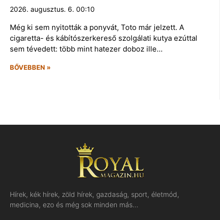
2026. augusztus. 6. 00:10
Még ki sem nyitották a ponyvát, Toto már jelzett. A
cigaretta- és kábítószerkereső szolgálati kutya ezúttal
sem tévedett: több mint hatezer doboz ille…
BŐVEBBEN »
Hírek, kék hírek, zöld hírek, gazdaság, sport, életmód,
medicina, ezo és még sok minden más…