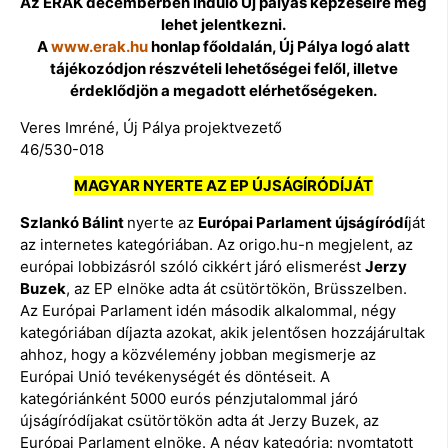
Az ÉRÁK decemberben induló Új pályás képzéseire még
lehet jelentkezni.
A
www.erak.hu
honlap főoldalán, Új Pálya logó alatt
tájékozódjon részvételi lehetőségei felől, illetve
érdeklődjön a megadott elérhetőségeken.
Veres Imréné, Új Pálya projektvezető
46/530-018
MAGYAR NYERTE AZ EP ÚJSÁGÍRÓDÍJÁT
Szlankó Bálint
nyerte az
Európai Parlament újságíródí
ját
az internetes kategóriában. Az origo.hu-n megjelent, az
európai lobbizásról szóló cikkért járó elismerést
Jerzy
Buzek
, az EP elnöke adta át csütörtökön, Brüsszelben.
Az Európai Parlament idén második alkalommal, négy
kategóriában díjazta azokat, akik jelentősen hozzájárultak
ahhoz, hogy a közvélemény jobban megismerje az
Európai Unió tevékenységét és döntéseit. A
kategóriánként 5000 eurós pénzjutalommal járó
újságíródíjakat csütörtökön adta át Jerzy Buzek, az
Európai Parlament elnöke. A négy kategória: nyomtatott