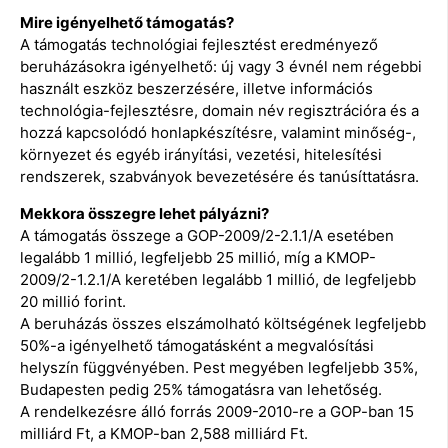
Mire igényelhető támogatás?
A támogatás technológiai fejlesztést eredményező
beruházásokra igényelhető: új vagy 3 évnél nem régebbi
használt eszköz beszerzésére, illetve információs
technológia-fejlesztésre, domain név regisztrációra és a
hozzá kapcsolódó honlapkészítésre, valamint minőség-,
környezet és egyéb irányítási, vezetési, hitelesítési
rendszerek, szabványok bevezetésére és tanúsíttatásra.
Mekkora összegre lehet pályázni?
A támogatás összege a GOP-2009/2-2.1.1/A esetében
legalább 1 millió, legfeljebb 25 millió, míg a KMOP-
2009/2-1.2.1/A keretében legalább 1 millió, de legfeljebb
20 millió forint.
A beruházás összes elszámolható költségének legfeljebb
50%-a igényelhető támogatásként a megvalósítási
helyszín függvényében. Pest megyében legfeljebb 35%,
Budapesten pedig 25% támogatásra van lehetőség.
A rendelkezésre álló forrás 2009-2010-re a GOP-ban 15
milliárd Ft, a KMOP-ban 2,588 milliárd Ft.