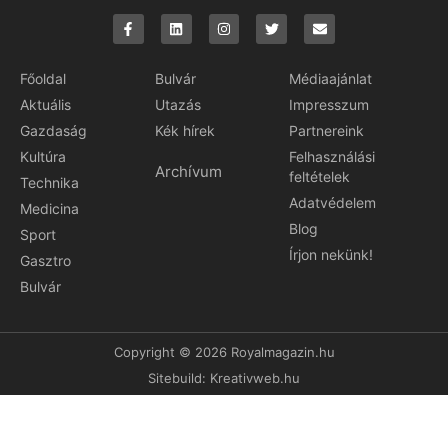
Főoldal
Bulvár
Médiaajánlat
Aktuális
Utazás
Impresszum
Gazdaság
Kék hírek
Partnereink
Kultúra
Felhasználási
Archívum
feltételek
Technika
Adatvédelem
Medicina
Blog
Sport
Írjon nekünk!
Gasztro
Bulvár
Copyright © 2026 Royalmagazin.hu
Sitebuild:
Kreativweb.hu