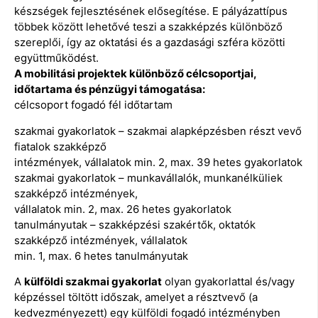
készségek fejlesztésének elősegítése. E pályázattípus
többek között lehetővé teszi a szakképzés különböző
szereplői, így az oktatási és a gazdasági szféra közötti
együttműködést.
A mobilitási projektek különböző célcsoportjai,
időtartama és pénzügyi támogatása:
célcsoport fogadó fél időtartam
szakmai gyakorlatok – szakmai alapképzésben részt vevő
fiatalok szakképző
intézmények, vállalatok min. 2, max. 39 hetes gyakorlatok
szakmai gyakorlatok – munkavállalók, munkanélküliek
szakképző intézmények,
vállalatok min. 2, max. 26 hetes gyakorlatok
tanulmányutak – szakképzési szakértők, oktatók
szakképző intézmények, vállalatok
min. 1, max. 6 hetes tanulmányutak
A
külföldi szakmai gyakorlat
olyan gyakorlattal és/vagy
képzéssel töltött időszak, amelyet a résztvevő (a
kedvezményezett) egy külföldi fogadó intézményben