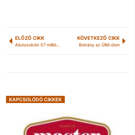
ELŐZŐ CIKK
KÖVETKEZŐ CIKK
Alsózsolcán 57 millióból újul meg a gyermekjóléti szolgálat
Botrány az Üllői úton
KAPCSOLÓDÓ CIKKEK