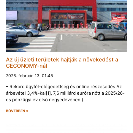
Az új üzleti területek hajtják a növekedést a
CECONOMY-nál
2026. február. 13. 01:45
– Rekord ügyfél-elégedettség és online részesedés Az
árbevétel 3,4%-kal[1], 7,6 milliárd euróra nőtt a 2025/26-
os pénzügyi év első negyedévében (…
BŐVEBBEN »