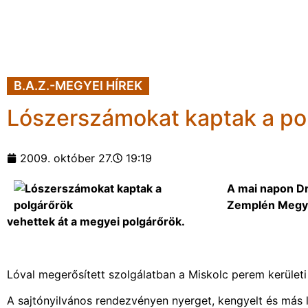
B.A.Z.-MEGYEI HÍREK
Lószerszámokat kaptak a po
2009. október 27.
19:19
A mai napon Dr
Zemplén Megye 
vehettek át a megyei polgárőrök.
Lóval megerősített szolgálatban a Miskolc perem kerület
A sajtónyilvános rendezvényen nyerget, kengyelt és más 