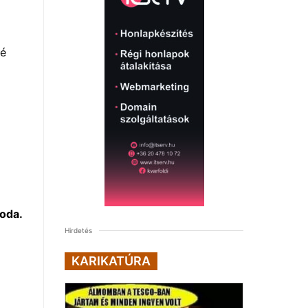
né
oda.
Hirdetés
KARIKATÚRA