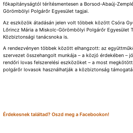
főkapitányságtól térítésmentesen a Borsod-Abaúj-Zemplé
Görömbölyi Polgárőr Egyesület tagjai.
Az eszközök átadásán jelen volt többek között Csóra Gy
Lőrincz Mária a Miskolc-Görömbölyi Polgárőr Egyesület T
Közbiztonsági tanácsnoka is.
A rendezvényen többek között elhangzott: az együttműkö
szervezet összehangolt munkája – a közjó érdekében – jó
rendőri lovas felszerelési eszközöket – a most megkötö
polgárőr lovasok használhatják a közbiztonság támogatá
Érdekesnek találtad? Oszd meg a Facebookon!