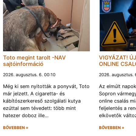
Toto megint tarolt -NAV
VIGYÁZAT! Ú
sajtóinformáció
ONLINE CSA
2026. augusztus. 6. 00:10
2026. augusztus. 
Még ki sem nyitották a ponyvát, Toto
Az elmúlt napo
már jelzett. A cigaretta- és
Sopron vármegy
kábítószerkereső szolgálati kutya
online csalás mi
ezúttal sem tévedett: több mint
feljelentés a re
hatezer doboz ille…
elkövetők vált
BŐVEBBEN »
BŐVEBBEN »