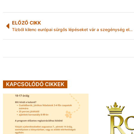
ELŐZŐ CIKK
Tízből kilenc európai sürgős lépéseket vár a szegénység elleni küzdelem terén
KAPCSOLÓDÓ CIKKEK