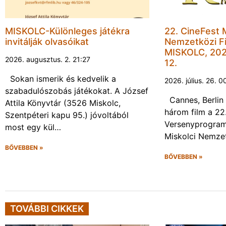
MISKOLC-Különleges játékra
22. CineFest 
invitálják olvasóikat
Nemzetközi Fi
MISKOLC, 202
2026. augusztus. 2. 21:27
12.
Sokan ismerik és kedvelik a
2026. július. 26. 0
szabadulószobás játékokat. A József
Cannes, Berlin 
Attila Könyvtár (3526 Miskolc,
három film a 22
Szentpéteri kapu 95.) jóvoltából
Versenyprogram
most egy kül…
Miskolci Nemzet
BŐVEBBEN »
BŐVEBBEN »
TOVÁBBI CIKKEK