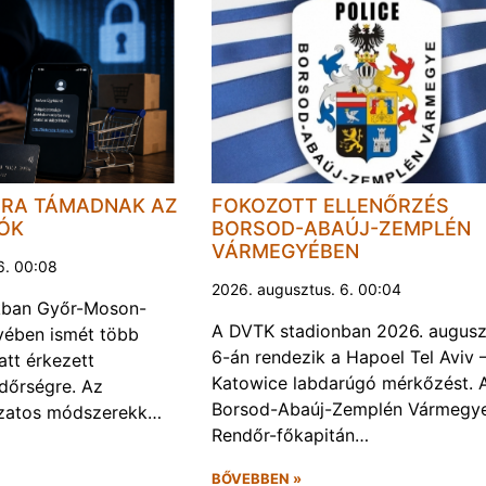
JRA TÁMADNAK AZ
FOKOZOTT ELLENŐRZÉS
LÓK
BORSOD-ABAÚJ-ZEMPLÉN
VÁRMEGYÉBEN
6. 00:08
2026. augusztus. 6. 00:04
kban Győr-Moson-
A DVTK stadionban 2026. augusz
ében ismét több
6-án rendezik a Hapoel Tel Aviv 
att érkezett
Katowice labdarúgó mérkőzést. 
ndőrségre. Az
Borsod-Abaúj-Zemplén Vármegye
ozatos módszerekk…
Rendőr-főkapitán…
BŐVEBBEN »