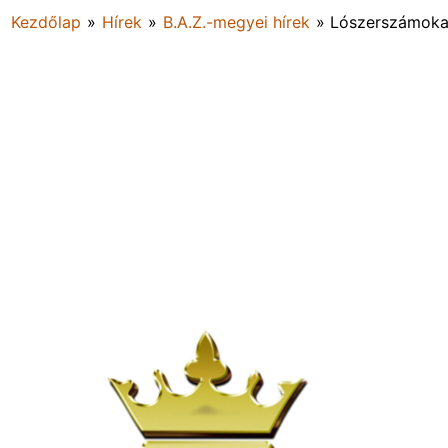
Kezdőlap
»
Hírek
»
B.A.Z.-megyei hírek
»
Lószerszámokat