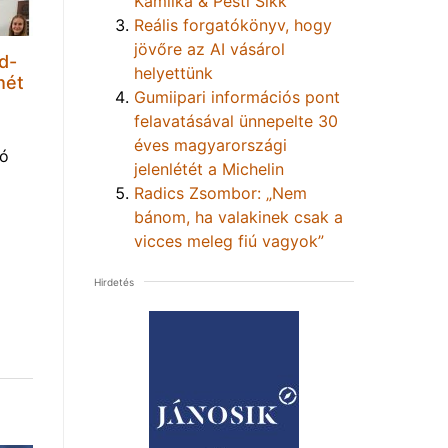
Kamilka & Pesti Sikk
Reális forgatókönyv, hogy
jövőre az AI vásárol
d-
helyettünk
hét
Gumiipari információs pont
felavatásával ünnepelte 30
éves magyarországi
tó
jelenlétét a Michelin
Radics Zsombor: „Nem
bánom, ha valakinek csak a
vicces meleg fiú vagyok”
Hirdetés