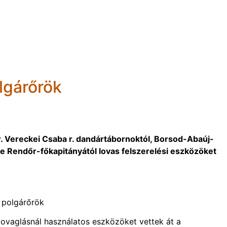
lgárőrök
. Vereckei Csaba r. dandártábornoktól, Borsod-Abaúj-
Rendőr-főkapitányától lovas felszerelési eszközöket
i polgárőrök
lovaglásnál használatos eszközöket vettek át a