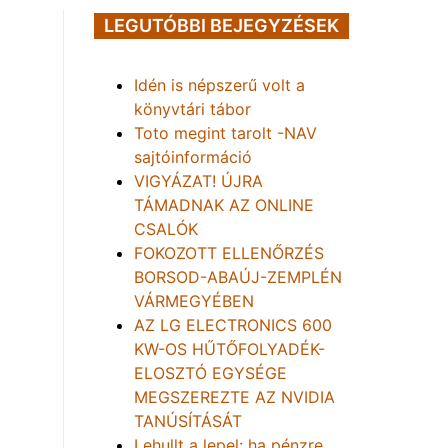
LEGUTÓBBI BEJEGYZÉSEK
Idén is népszerű volt a
könyvtári tábor
Toto megint tarolt -NAV
sajtóinformáció
VIGYÁZAT! ÚJRA
TÁMADNAK AZ ONLINE
CSALÓK
FOKOZOTT ELLENŐRZÉS
BORSOD-ABAÚJ-ZEMPLÉN
VÁRMEGYÉBEN
AZ LG ELECTRONICS 600
KW-OS HŰTŐFOLYADÉK-
ELOSZTÓ EGYSÉGE
MEGSZEREZTE AZ NVIDIA
TANÚSÍTÁSÁT
Lehullt a lepel: ha pénzre