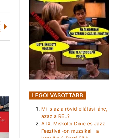
K
t
LEGOLVASOTTABB
Mi is az a rövid ellátási lánc,
azaz a REL?
A IX. Miskolci Dixie és Jazz
Fesztivál-on muzsikál a