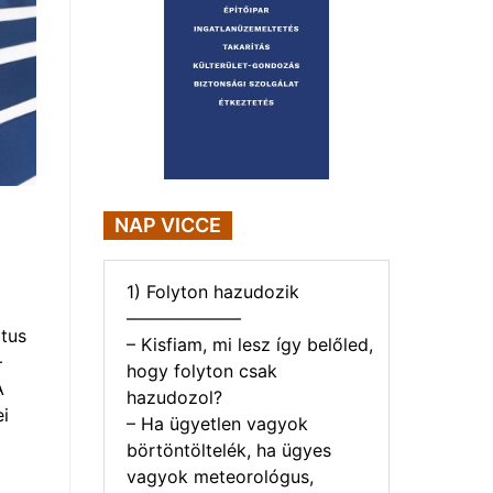
NAP VICCE
1) Folyton hazudozik
——————–
tus
– Kisfiam, mi lesz így belőled,
–
hogy folyton csak
A
hazudozol?
i
– Ha ügyetlen vagyok
börtöntöltelék, ha ügyes
vagyok meteorológus,