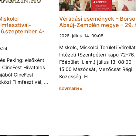
Miskolci
Véradási események – Borso
lmfesztivál-
Abaúj-Zemplén megye – 29. 
6.szeptember 4-
2026. július. 14. 09:08
Miskolc, Miskolci Területi Vérellá
0:24
Intézeti (Szentpéteri kapu 72-76.
és Peking: elsőként
Főépület II. em.) július 13. 08:00 -
. CineFest Hivatalos
15:00 Mezőcsát, Mezőcsát Régi
jából CineFest
Közösségi H…
közi Filmfesztivál, …
BŐVEBBEN »