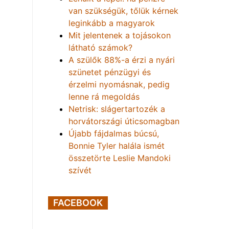
van szükségük, tőlük kérnek
leginkább a magyarok
Mit jelentenek a tojásokon
látható számok?
A szülők 88%-a érzi a nyári
szünetet pénzügyi és
érzelmi nyomásnak, pedig
lenne rá megoldás
Netrisk: slágertartozék a
horvátországi úticsomagban
Újabb fájdalmas búcsú,
Bonnie Tyler halála ismét
összetörte Leslie Mandoki
szívét
FACEBOOK