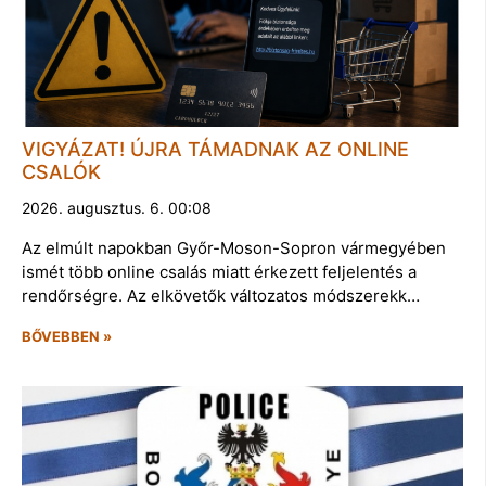
VIGYÁZAT! ÚJRA TÁMADNAK AZ ONLINE
CSALÓK
2026. augusztus. 6. 00:08
Az elmúlt napokban Győr-Moson-Sopron vármegyében
ismét több online csalás miatt érkezett feljelentés a
rendőrségre. Az elkövetők változatos módszerekk…
BŐVEBBEN »