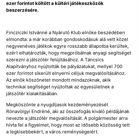
ezer forintot költött a kültéri játékeszközök
beszerzésére.
Fincziczki Istvánné a Nyárutó Klub elnöke beszédében
elmondta: a már korábban gondoskodásuk alá vett közel
negyvenéves játékok egyre rosszabb állapotba kerültek,
ezért elhatározták, hogy megpróbálnak anyagi segítséget
szerezni a játszótér felújításához. A Táncsics
Alapítványhoz nyújtották be pályázatukat, mellyel 700
ezer forintot sikerült elnyerni céljuk megvalósításához.
Az elnök köszönetet mondott mindazoknak, akik
technikai segítséget nyújtottak az egyesületnek a
játszótér kialakításában.
Megköszönte a nyugdíjasok kezdeményezését
Rónavölgyi Endréné, aki az összefogás kiváló példájának
nevezte a játszótér megvalósítását. A polgármester arra
hívta fel a figyelmet, hogy most az idősebb közösség tett
a legkisebbekért, a város reménységeiért.