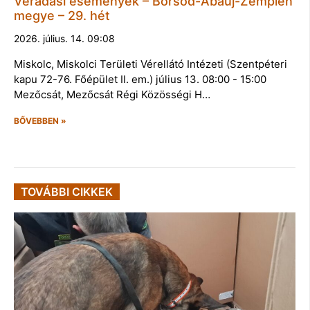
Véradási események – Borsod-Abaúj-Zemplén
megye – 29. hét
2026. július. 14. 09:08
Miskolc, Miskolci Területi Vérellátó Intézeti (Szentpéteri
kapu 72-76. Főépület II. em.) július 13. 08:00 - 15:00
Mezőcsát, Mezőcsát Régi Közösségi H…
BŐVEBBEN »
TOVÁBBI CIKKEK