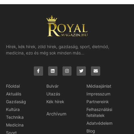
Hírek, kék hírek, zöld hírek, gazdaság, sport, életmód,
medicina, ezo és még sok minden más…
Főoldal
Bulvár
Médiaajánlat
Aktuális
Utazás
Impresszum
Gazdaság
Kék hírek
Partnereink
Kultúra
Felhasználási
Archívum
feltételek
Technika
Adatvédelem
Medicina
Blog
Sport