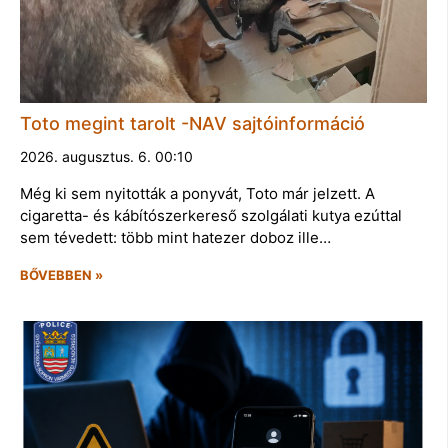
Toto megint tarolt -NAV sajtóinformáció
2026. augusztus. 6. 00:10
Még ki sem nyitották a ponyvát, Toto már jelzett. A
cigaretta- és kábítószerkereső szolgálati kutya ezúttal
sem tévedett: több mint hatezer doboz ille…
BŐVEBBEN »