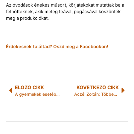
Az óvodások énekes műsort, körjátékokat mutattak be a
felnőtteknek, akik meleg teával, pogácsával köszönték
meg a produkciókat.
Érdekesnek találtad? Oszd meg a Facebookon!
ELŐZŐ CIKK
KÖVETKEZŐ CIKK
A gyermekek esetében súlyosabb lefolyású az influenza
Aczél Zoltán: Többen lettünk, de még nem erősödött a csapatom