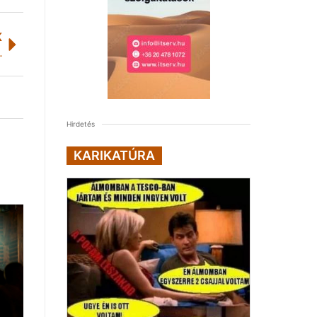
K
ékos rendszerét
Hirdetés
KARIKATÚRA