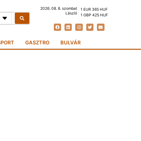
2026. 08. 8. szombat
1 EUR 365 HUF
László
1 GBP 425 HUF
SPORT
GASZTRO
BULVÁR