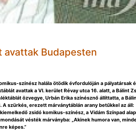
t avattak Budapesten
omikus-színész halála ötödik évfordulóján a pályatársak 
táblát avattak a VI. kerület Révay utca 16. alatt, a Bálint Z
éktáblát özvegye, Urbán Erika színésznő állíttatta, a Báli
. A szürkés, erezett márványtáblán arany betűkkel az áll:
iemelkedő zsidó komikus-színész, a Vidám Színpad alap
res mondását vésték márványba: „Akinek humora van, mind
enre képes.”