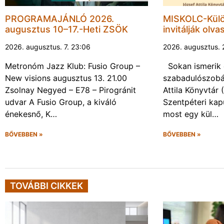
PROGRAMAJÁNLÓ 2026.
MISKOLC-Külö
augusztus 10–17.-Heti ZSÖK
invitálják olva
2026. augusztus. 7. 23:06
2026. augusztus. 
Metronóm Jazz Klub: Fusio Group –
Sokan ismerik 
New visions augusztus 13. 21.00
szabadulószobá
Zsolnay Negyed – E78 – Pirogránit
Attila Könyvtár
udvar A Fusio Group, a kiváló
Szentpéteri kap
énekesnő, K…
most egy kül…
BŐVEBBEN »
BŐVEBBEN »
TOVÁBBI CIKKEK