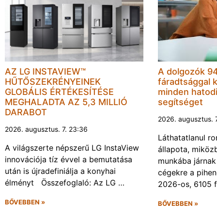
AZ LG INSTAVIEW™
A dolgozók 94
HŰTŐSZEKRÉNYEINEK
fáradtsággal 
GLOBÁLIS ÉRTÉKESÍTÉSE
minden hatodi
MEGHALADTA AZ 5,3 MILLIÓ
segítséget
DARABOT
2026. augusztus. 
2026. augusztus. 7. 23:36
Láthatatlanul r
A világszerte népszerű LG InstaView
állapota, miköz
innovációja tíz évvel a bemutatása
munkába járnak 
után is újradefiniálja a konyhai
cégekre a pihen
élményt Összefoglaló: Az LG …
2026-os, 6105 
BŐVEBBEN »
BŐVEBBEN »