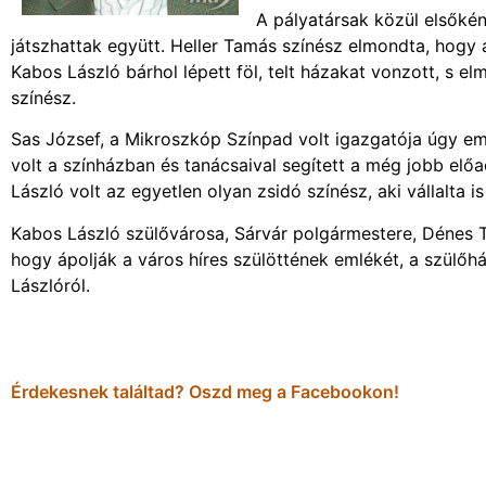
A pályatársak közül elsőké
játszhattak együtt. Heller Tamás színész elmondta, hogy a
Kabos László bárhol lépett föl, telt házakat vonzott, s e
színész.
Sas József, a Mikroszkóp Színpad volt igazgatója úgy em
volt a színházban és tanácsaival segített a még jobb elő
László volt az egyetlen olyan zsidó színész, aki vállalta i
Kabos László szülővárosa, Sárvár polgármestere, Dénes T
hogy ápolják a város híres szülöttének emlékét, a szülőhá
Lászlóról.
Érdekesnek találtad? Oszd meg a Facebookon!