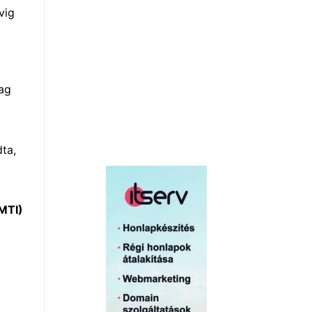
vig
tag
ta,
MTI)