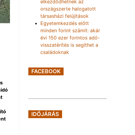
elkezdődhetnek az
országszerte halogatott
társasházi felújítások
Egyetemkezdés előtt
minden forint számít: akár
évi 150 ezer forintos adó-
visszatérítés is segíthet a
családoknak
FACEBOOK
és
sidó
nt
ító
IDŐJÁRÁS
ent