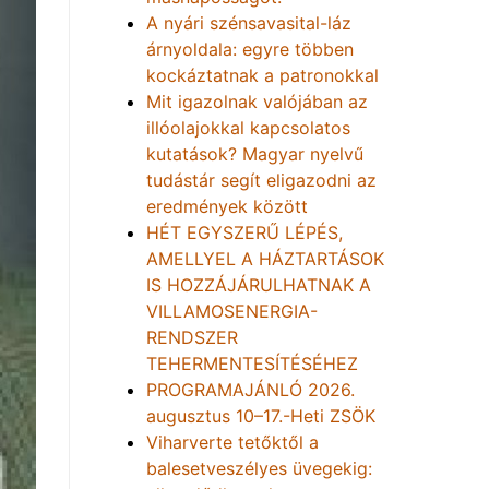
A nyári szénsavasital-láz
árnyoldala: egyre többen
kockáztatnak a patronokkal
Mit igazolnak valójában az
illóolajokkal kapcsolatos
kutatások? Magyar nyelvű
tudástár segít eligazodni az
eredmények között
HÉT EGYSZERŰ LÉPÉS,
AMELLYEL A HÁZTARTÁSOK
IS HOZZÁJÁRULHATNAK A
VILLAMOSENERGIA-
RENDSZER
TEHERMENTESÍTÉSÉHEZ
PROGRAMAJÁNLÓ 2026.
augusztus 10–17.-Heti ZSÖK
Viharverte tetőktől a
balesetveszélyes üvegekig: