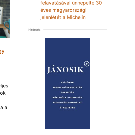
felavatásával ünnepelte 30
éves magyarországi
jelenlétét a Michelin
Hirdetés
gy
ljes
mok
a a