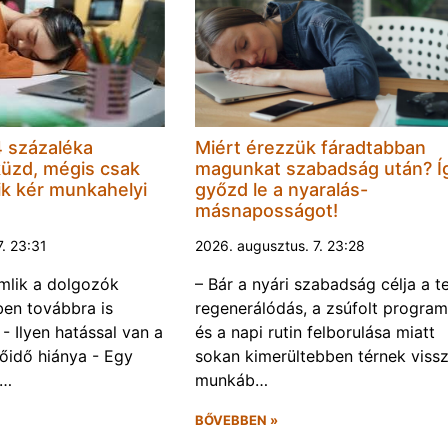
 százaléka
Miért érezzük fáradtabban
küzd, mégis csak
magunkat szabadság után? Í
k kér munkahelyi
győzd le a nyaralás-
másnaposságot!
7. 23:31
2026. augusztus. 7. 23:28
omlik a dolgozók
– Bár a nyári szabadság célja a te
ben továbbra is
regenerálódás, a zsúfolt progra
- Ilyen hatással van a
és a napi rutin felborulása miatt
őidő hiánya - Egy
sokan kimerültebben térnek vissz
f…
munkáb…
BŐVEBBEN »