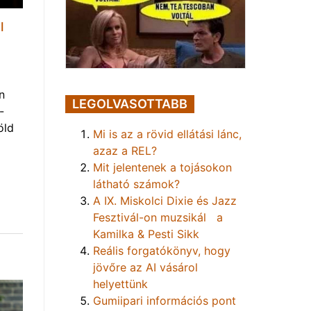
l
n
LEGOLVASOTTABB
-
öld
Mi is az a rövid ellátási lánc,
azaz a REL?
Mit jelentenek a tojásokon
látható számok?
A IX. Miskolci Dixie és Jazz
Fesztivál-on muzsikál a
Kamilka & Pesti Sikk
Reális forgatókönyv, hogy
jövőre az AI vásárol
helyettünk
Gumiipari információs pont