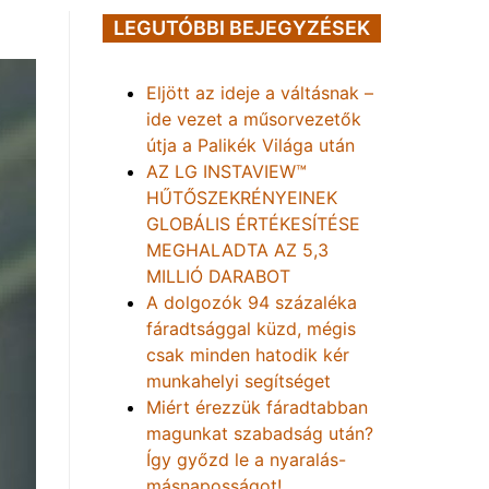
LEGUTÓBBI BEJEGYZÉSEK
Eljött az ideje a váltásnak –
ide vezet a műsorvezetők
útja a Palikék Világa után
AZ LG INSTAVIEW™
HŰTŐSZEKRÉNYEINEK
GLOBÁLIS ÉRTÉKESÍTÉSE
MEGHALADTA AZ 5,3
MILLIÓ DARABOT
A dolgozók 94 százaléka
fáradtsággal küzd, mégis
csak minden hatodik kér
munkahelyi segítséget
Miért érezzük fáradtabban
magunkat szabadság után?
Így győzd le a nyaralás-
másnaposságot!