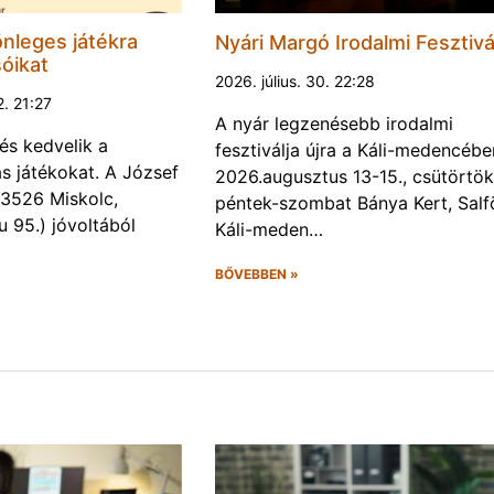
nleges játékra
Nyári Margó Irodalmi Fesztivá
sóikat
2026. július. 30. 22:28
2. 21:27
A nyár legzenésebb irodalmi
és kedvelik a
fesztiválja újra a Káli-medencébe
s játékokat. A József
2026.augusztus 13-15., csütörtök
 (3526 Miskolc,
péntek-szombat Bánya Kert, Salf
u 95.) jóvoltából
Káli-meden…
BŐVEBBEN »