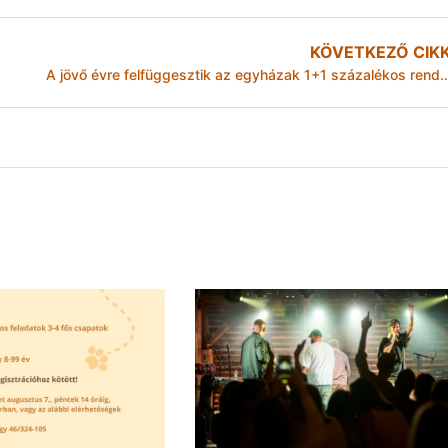
KÖVETKEZŐ CIK
A jövő évre felfüggesztik az egyházak 1+1 százal