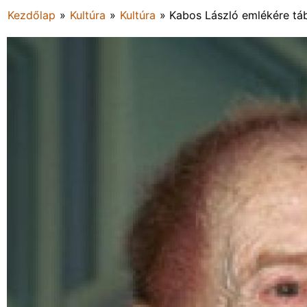
Kezdőlap
»
Kultúra
»
Kultúra
»
Kabos László emlékére tá