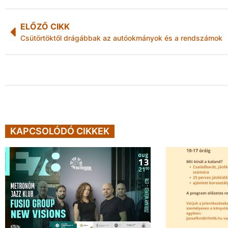
ELŐZŐ CIKK
Csütörtöktől drágábbak az autóokmányok és a rendszámok
KAPCSOLÓDÓ CIKKEK