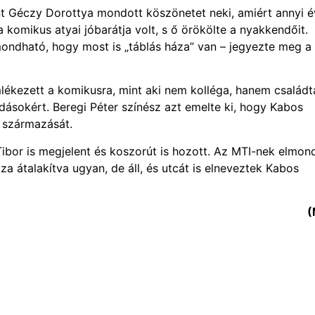
nt Géczy Dorottya mondott köszönetet neki, amiért annyi é
 komikus atyai jóbarátja volt, s ő örökölte a nyakkendőit.
lmondható, hogy most is „táblás háza” van – jegyezte meg a
lékezett a komikusra, mint aki nem kolléga, hanem család
adásokért. Beregi Péter színész azt emelte ki, hogy Kabos
s származását.
ibor is megjelent és koszorút is hozott. Az MTI-nek elmond
za átalakítva ugyan, de áll, és utcát is elneveztek Kabos
(