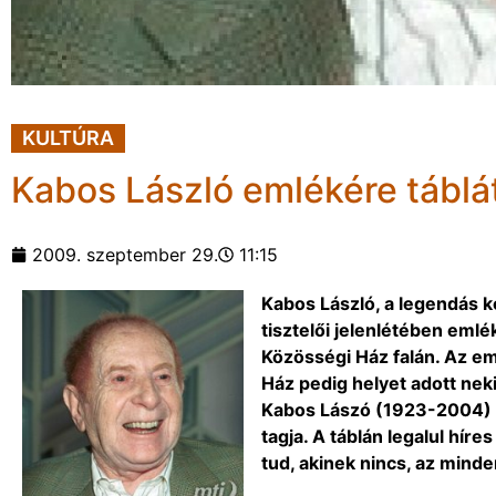
KULTÚRA
Kabos László emlékére táblá
2009. szeptember 29.
11:15
Kabos László, a legendás k
tisztelői jelenlétében emlék
Közösségi Ház falán. Az eml
Ház pedig helyet adott neki
Kabos Lászó (1923-2004) k
tagja. A táblán legalul hí
tud, akinek nincs, az mind