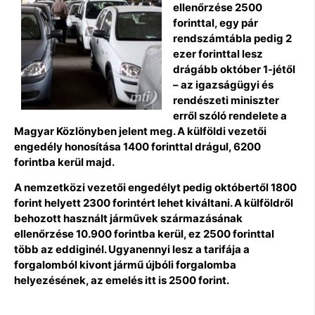
ellenőrzése 2500
forinttal, egy pár
rendszámtábla pedig 2
ezer forinttal lesz
drágább október 1-jétől
– az igazságügyi és
rendészeti miniszter
erről szóló rendelete a
Magyar Közlönyben jelent meg. A külföldi vezetői
engedély honosítása 1400 forinttal drágul, 6200
forintba kerül majd.
A nemzetközi vezetői engedélyt pedig októbertől 1800
forint helyett 2300 forintért lehet kiváltani. A külföldről
behozott használt járművek származásának
ellenőrzése 10.900 forintba kerül, ez 2500 forinttal
több az eddiginél. Ugyanennyi lesz a tarifája a
forgalomból kivont jármű újbóli forgalomba
helyezésének, az emelés itt is 2500 forint.