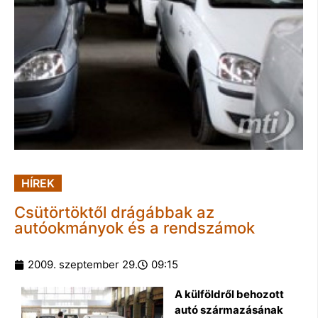
HÍREK
Csütörtöktől drágábbak az
autóokmányok és a rendszámok
2009. szeptember 29.
09:15
A külföldről behozott
autó származásának