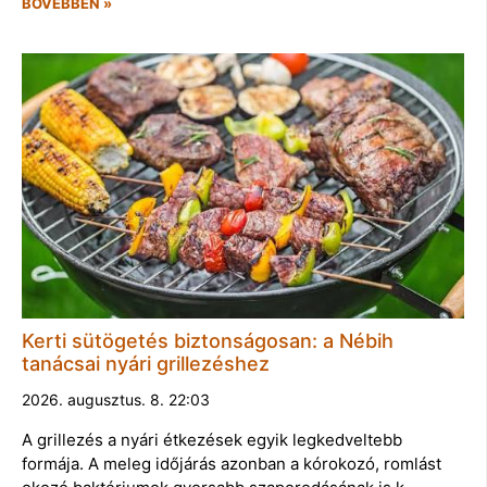
BŐVEBBEN »
Kerti sütögetés biztonságosan: a Nébih
tanácsai nyári grillezéshez
2026. augusztus. 8. 22:03
A grillezés a nyári étkezések egyik legkedveltebb
formája. A meleg időjárás azonban a kórokozó, romlást