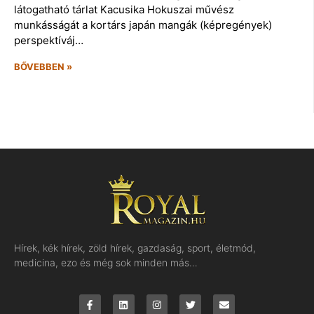
látogatható tárlat Kacusika Hokuszai művész
munkásságát a kortárs japán mangák (képregények)
perspektíváj…
BŐVEBBEN »
Hírek, kék hírek, zöld hírek, gazdaság, sport, életmód,
medicina, ezo és még sok minden más…