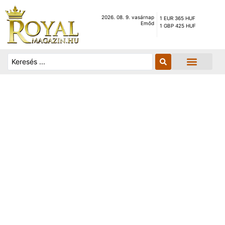
2026. 08. 9. vasárnap
1 EUR 365 HUF
Emőd
1 GBP 425 HUF