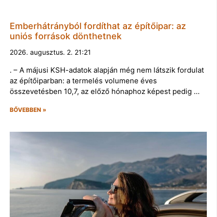
Emberhátrányból fordíthat az építőipar: az
uniós források dönthetnek
2026. augusztus. 2. 21:21
. – A májusi KSH-adatok alapján még nem látszik fordulat
az építőiparban: a termelés volumene éves
összevetésben 10,7, az előző hónaphoz képest pedig …
BŐVEBBEN »