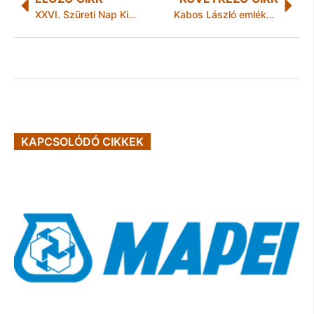
XXVI. Szüreti Nap Kisgyőrben
Kabos László emlékére táblát avattak Budapesten
KAPCSOLÓDÓ CIKKEK