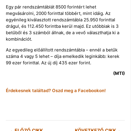
Egy pár rendszámtáblát 8500 forintért lehet
megvásárolni, 2000 forinttal többért, mint idáig. Az
egyénileg kiválasztott rendszámtábla 25.950 forinttal
drágul, és 112.450 forintba kerül majd. Ez utóbbiak is 3
betűből és 3 számból állnak, de a vevő választhatja ki a
kombinációt.
Az egyedileg előállított rendszámtábla – ennél a betűk
száma 4 vagy 5 lehet – díja emelkedik leginkább: kerek
99 ezer forinttal. Az új díj 435 ezer forint.
(MTI)
Érdekesnek találtad? Oszd meg a Facebookon!
ELŐZŐ CIKK
KÖVETKEZŐ CIKK