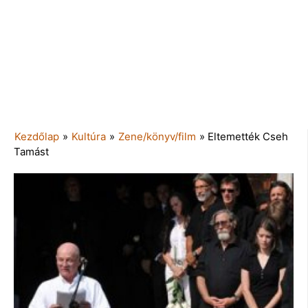
Kezdőlap
»
Kultúra
»
Zene/könyv/film
»
Eltemették Cseh
Tamást