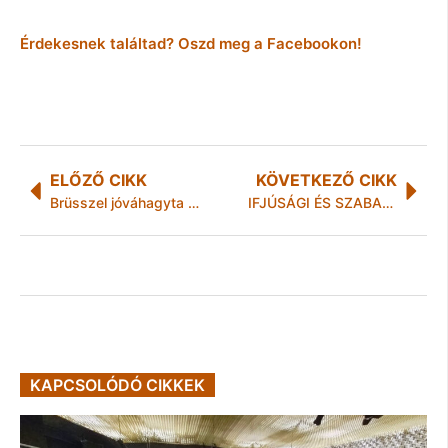
Érdekesnek találtad? Oszd meg a Facebookon!
ELŐZŐ CIKK
KÖVETKEZŐ CIKK
Brüsszel jóváhagyta az uniós források átcsoportosítását
IFJÚSÁGI ÉS SZABADIDŐ HÁZ: Szeptember havi program
KAPCSOLÓDÓ CIKKEK