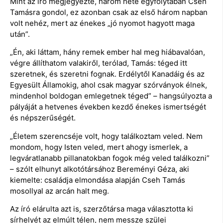
Mint az író megjegyezte, három hete egyfolytában Cseh
Tamásra gondol, ez azonban csak az első három napban
volt nehéz, mert az énekes „jó nyomot hagyott maga
után”.
„Én, aki láttam, hány remek ember hal meg hiábavalóan,
végre állíthatom valakiről, terólad, Tamás: téged itt
szeretnek, és szeretni fognak. Erdélytől Kanadáig és az
Egyesült Államokig, ahol csak magyar szórványok élnek,
mindenhol boldogan emlegetnek téged” – hangsúlyozta a
pályáját a hetvenes években kezdő énekes ismertségét
és népszerűségét.
„Életem szerencséje volt, hogy találkoztam veled. Nem
mondom, hogy Isten veled, mert ahogy ismerlek, a
legváratlanabb pillanatokban fogok még veled találkozni”
– szólt elhunyt alkotótársához Bereményi Géza, aki
kiemelte: családja elmondása alapján Cseh Tamás
mosollyal az arcán halt meg.
Az író elárulta azt is, szerzőtársa maga választotta ki
sírhelyét az elmúlt télen, nem messze szülei