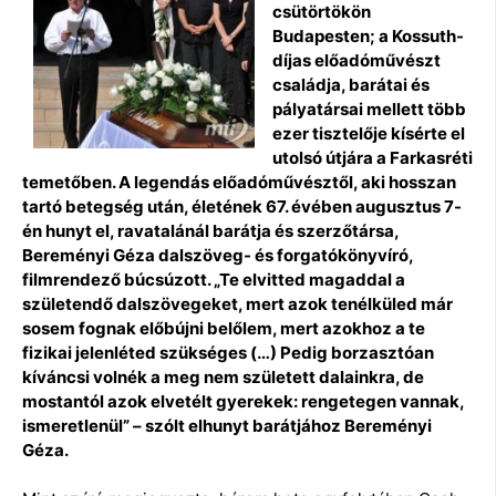
csütörtökön
Budapesten; a Kossuth-
díjas előadóművészt
családja, barátai és
pályatársai mellett több
ezer tisztelője kísérte el
utolsó útjára a Farkasréti
temetőben. A legendás előadóművésztől, aki hosszan
tartó betegség után, életének 67. évében augusztus 7-
én hunyt el, ravatalánál barátja és szerzőtársa,
Bereményi Géza dalszöveg- és forgatókönyvíró,
filmrendező búcsúzott. „Te elvitted magaddal a
születendő dalszövegeket, mert azok tenélküled már
sosem fognak előbújni belőlem, mert azokhoz a te
fizikai jelenléted szükséges (…) Pedig borzasztóan
kíváncsi volnék a meg nem született dalainkra, de
mostantól azok elvetélt gyerekek: rengetegen vannak,
ismeretlenül” – szólt elhunyt barátjához Bereményi
Géza.