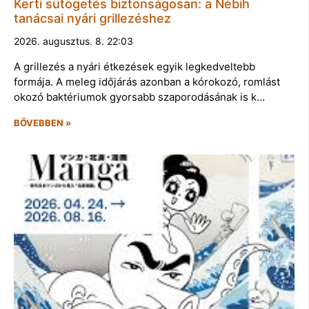
Kerti sütögetés biztonságosan: a Nébih
tanácsai nyári grillezéshez
2026. augusztus. 8. 22:03
A grillezés a nyári étkezések egyik legkedveltebb
formája. A meleg időjárás azonban a kórokozó, romlást
okozó baktériumok gyorsabb szaporodásának is k…
BŐVEBBEN »