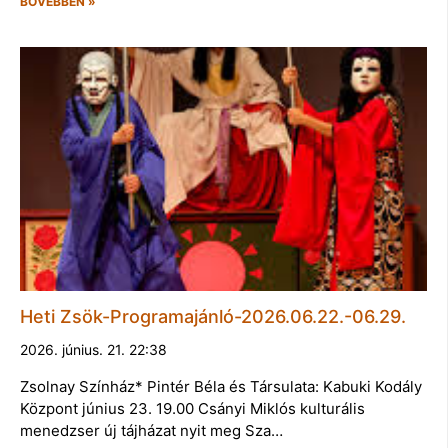
BŐVEBBEN »
Heti Zsök-Programajánló-2026.06.22.-06.29.
2026. június. 21. 22:38
Zsolnay Színház* Pintér Béla és Társulata: Kabuki Kodály
Központ június 23. 19.00 Csányi Miklós kulturális
menedzser új tájházat nyit meg Sza…