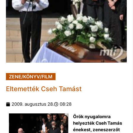
ZENE/KÖNYV/FILM
Eltemették Cseh Tamást
2009. augusztus 28.
08:28
Örök nyugalomra
helyezték Cseh Tamás
énekest, zeneszerzőt