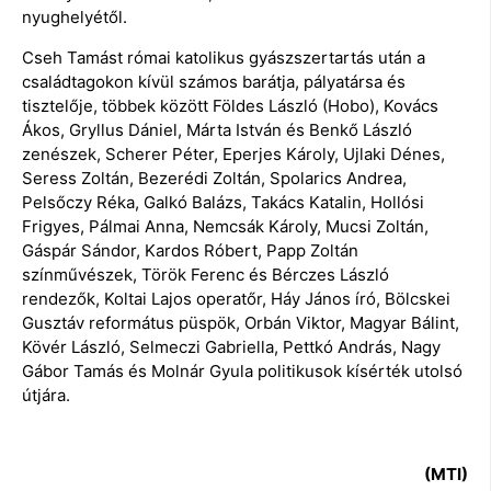
nyughelyétől.
Cseh Tamást római katolikus gyászszertartás után a
családtagokon kívül számos barátja, pályatársa és
tisztelője, többek között Földes László (Hobo), Kovács
Ákos, Gryllus Dániel, Márta István és Benkő László
zenészek, Scherer Péter, Eperjes Károly, Ujlaki Dénes,
Seress Zoltán, Bezerédi Zoltán, Spolarics Andrea,
Pelsőczy Réka, Galkó Balázs, Takács Katalin, Hollósi
Frigyes, Pálmai Anna, Nemcsák Károly, Mucsi Zoltán,
Gáspár Sándor, Kardos Róbert, Papp Zoltán
színművészek, Török Ferenc és Bérczes László
rendezők, Koltai Lajos operatőr, Háy János író, Bölcskei
Gusztáv református püspök, Orbán Viktor, Magyar Bálint,
Kövér László, Selmeczi Gabriella, Pettkó András, Nagy
Gábor Tamás és Molnár Gyula politikusok kísérték utolsó
útjára.
(MTI)