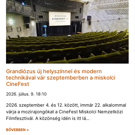
Grandiózus új helyszínnel és modern
technikával vár szeptemberben a miskolci
CineFest
2026. július. 9. 18:10
2026. szeptember 4. és 12. között, immár 22. alkalommal
várja a mozirajongókat a CineFest Miskolci Nemzetközi
Filmfesztivál. A közönség idén is itt lá…
BŐVEBBEN »