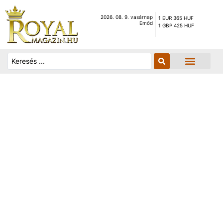
2026. 08. 9. vasárnap
1 EUR 365 HUF
Emőd
1 GBP 425 HUF