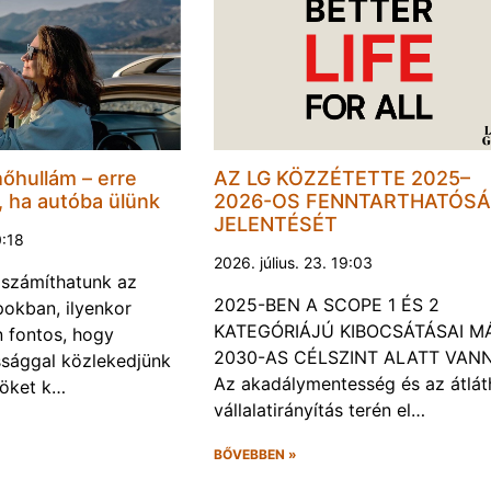
hőhullám – erre
AZ LG KÖZZÉTETTE 2025–
, ha autóba ülünk
2026-OS FENNTARTHATÓSÁ
JELENTÉSÉT
0:18
2026. július. 23. 19:03
a számíthatunk az
2025-BEN A SCOPE 1 ÉS 2
okban, ilyenkor
KATEGÓRIÁJÚ KIBOCSÁTÁSAI M
 fontos, hogy
2030-AS CÉLSZINT ALATT VAN
ssággal közlekedjünk
Az akadálymentesség és az átlát
röket k…
vállalatirányítás terén el…
BŐVEBBEN »