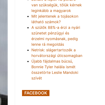
van szükségük, tőlük kérnek
leginkább a magyarok
Mit jelentenek a tojásokon
látható számok?
A szülők 88%-a érzi a nyári
szünetet pénzügyi és
érzelmi nyomásnak, pedig
lenne rá megoldás
Netrisk: slágertartozék a
horvátországi úticsomagban
Újabb fájdalmas búcsú,
Bonnie Tyler halála ismét
összetörte Leslie Mandoki
szívét
FACEBOOK