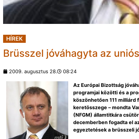
HÍREK
Brüsszel jóváhagyta az uniós
2009. augusztus 28.
08:24
Az Európai Bizottság jóváh
programjai közötti és a pr
köszönhetően 111 milliárd 
keretösszege – mondta Varj
(NFGM) államtitkára csütör
decemberben fogadta el az
egyeztetések a brüsszeli j