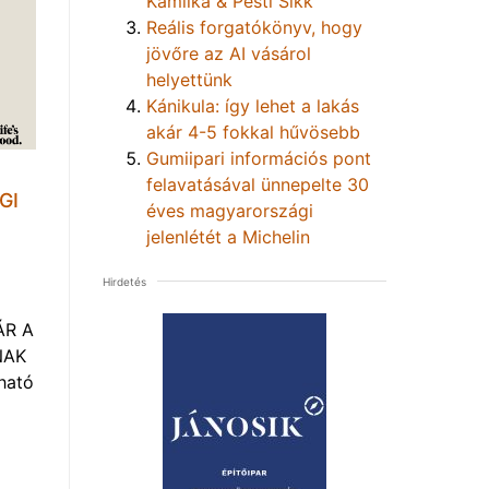
Kamilka & Pesti Sikk
Reális forgatókönyv, hogy
jövőre az AI vásárol
helyettünk
Kánikula: így lehet a lakás
akár 4-5 fokkal hűvösebb
Gumiipari információs pont
felavatásával ünnepelte 30
GI
éves magyarországi
jelenlétét a Michelin
Hirdetés
ÁR A
NAK
ható