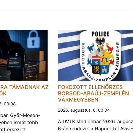
JRA TÁMADNAK AZ
FOKOZOTT ELLENŐRZÉS
LÓK
BORSOD-ABAÚJ-ZEMPLÉN
VÁRMEGYÉBEN
6. 00:08
2026. augusztus. 6. 00:04
kban Győr-Moson-
A DVTK stadionban 2026. augusz
ében ismét több
6-án rendezik a Hapoel Tel Aviv 
att érkezett