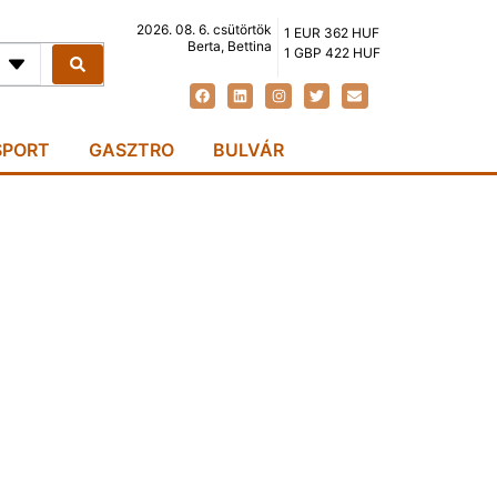
2026. 08. 6. csütörtök
1 EUR 362 HUF
Berta, Bettina
1 GBP 422 HUF
SPORT
GASZTRO
BULVÁR