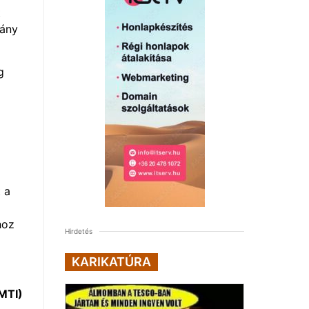
t
mány
g
 a
hoz
Hirdetés
KARIKATÚRA
MTI)