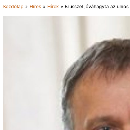
Kezdőlap
»
Hírek
»
Hírek
»
Brüsszel jóváhagyta az uniós