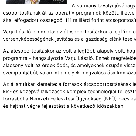
A kormány tavalyi jóváhagy
csoportosítanak át az operatív programok között, illetv
által elfogadott összegből 111 milliárd forint átcsoportos
Varju László elmondta: az átcsoportosításkor a legfőbb
versenyképességének javítása és a gazdaság élénkítése v
Az átcsoportosításkor az volt a legfőbb alapelv volt, hog
programra – hangsúlyozta Varju László. Ennek megfelelő
alacsony volt az érdeklődés, és amelyeknek csupán vissz
szempontjából, valamint amelyek megvalósulása kockáza
Az államtitkár kiemelte: a források átcsoportosításának 
kis- és középvállalkozások komplex technológiai fejleszt
forrásból a Nemzeti Fejlesztési Ügynökség (NFÜ) becslése
és hajthat végre fejlesztést a következő időszakban.