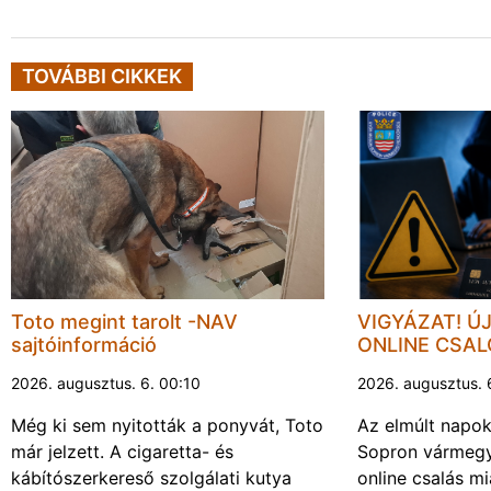
TOVÁBBI CIKKEK
Toto megint tarolt -NAV
VIGYÁZAT! Ú
sajtóinformáció
ONLINE CSA
2026. augusztus. 6. 00:10
2026. augusztus. 
Még ki sem nyitották a ponyvát, Toto
Az elmúlt napo
már jelzett. A cigaretta- és
Sopron vármegy
kábítószerkereső szolgálati kutya
online csalás mi