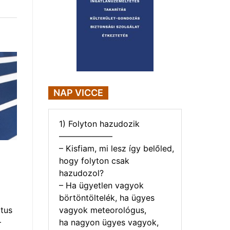
NAP VICCE
1) Folyton hazudozik
——————–
– Kisfiam, mi lesz így belőled,
hogy folyton csak
hazudozol?
– Ha ügyetlen vagyok
börtöntöltelék, ha ügyes
vagyok meteorológus,
tus
ha nagyon ügyes vagyok,
–