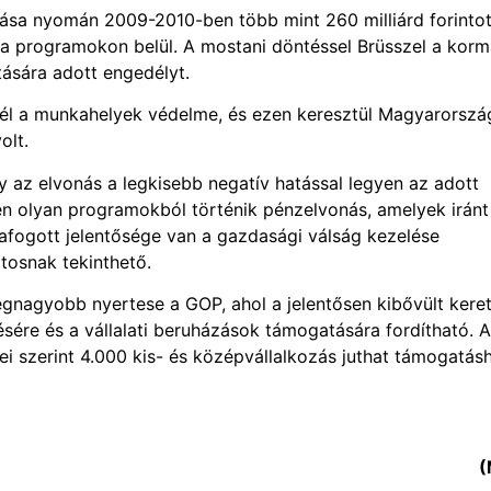
ása nyomán 2009-2010-ben több mint 260 milliárd forinto
e a programokon belül. A mostani döntéssel Brüsszel a kor
ítására adott engedélyt.
 cél a munkahelyek védelme, és ezen keresztül Magyarorszá
olt.
y az elvonás a legkisebb negatív hatással legyen az adott
en olyan programokból történik pénzelvonás, amelyek iránt
afogott jelentősége van a gazdasági válság kezelése
tosnak tekinthető.
legnagyobb nyertese a GOP, ahol a jelentősen kibővült keret
ésére és a vállalati beruházások támogatására fordítható. A
i szerint 4.000 kis- és középvállalkozás juthat támogatás
(