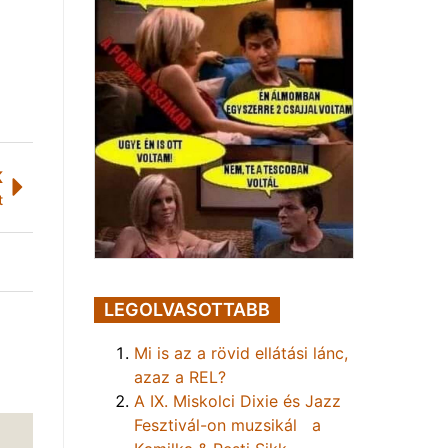
K
t
LEGOLVASOTTABB
Mi is az a rövid ellátási lánc,
azaz a REL?
A IX. Miskolci Dixie és Jazz
Fesztivál-on muzsikál a