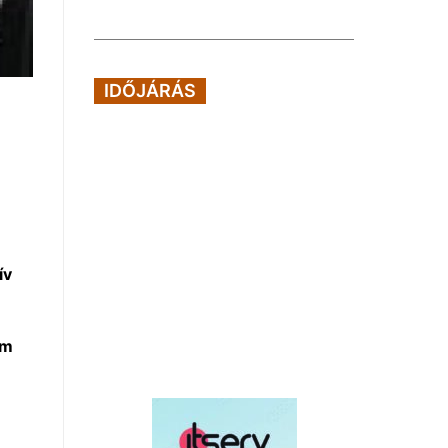
IDŐJÁRÁS
ív
um