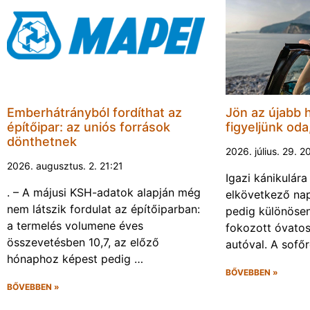
Emberhátrányból fordíthat az
Jön az újabb 
építőipar: az uniós források
figyeljünk oda
dönthetnek
2026. július. 29. 2
2026. augusztus. 2. 21:21
Igazi kánikulár
. – A májusi KSH-adatok alapján még
elkövetkező nap
nem látszik fordulat az építőiparban:
pedig különösen
a termelés volumene éves
fokozott óvato
összevetésben 10,7, az előző
autóval. A sofő
hónaphoz képest pedig …
BŐVEBBEN »
BŐVEBBEN »