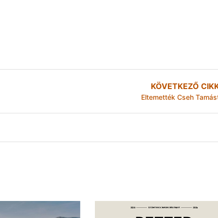
KÖVETKEZŐ CIK
Eltemették Cseh Tamás