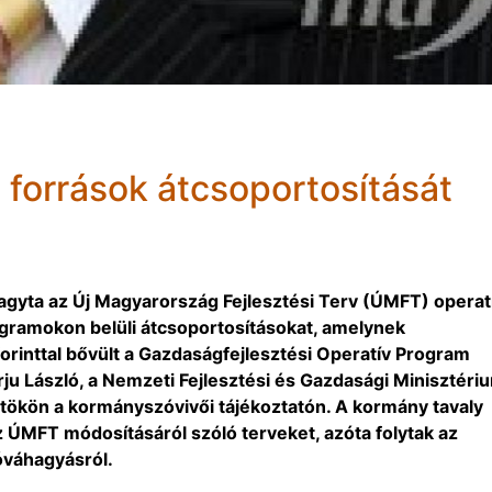
 források átcsoportosítását
agyta az Új Magyarország Fejlesztési Terv (ÚMFT) operat
ogramokon belüli átcsoportosításokat, amelynek
forinttal bővült a Gazdaságfejlesztési Operatív Program
u László, a Nemzeti Fejlesztési és Gazdasági Minisztéri
tökön a kormányszóvivői tájékoztatón. A kormány tavaly
 ÚMFT módosításáról szóló terveket, azóta folytak az
óváhagyásról.