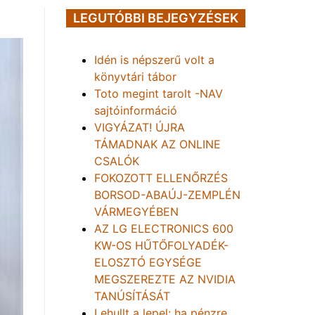
LEGUTÓBBI BEJEGYZÉSEK
Idén is népszerű volt a
könyvtári tábor
Toto megint tarolt -NAV
sajtóinformáció
VIGYÁZAT! ÚJRA
TÁMADNAK AZ ONLINE
CSALÓK
FOKOZOTT ELLENŐRZÉS
BORSOD-ABAÚJ-ZEMPLÉN
VÁRMEGYÉBEN
AZ LG ELECTRONICS 600
KW-OS HŰTŐFOLYADÉK-
ELOSZTÓ EGYSÉGE
MEGSZEREZTE AZ NVIDIA
TANÚSÍTÁSÁT
Lehullt a lepel: ha pénzre