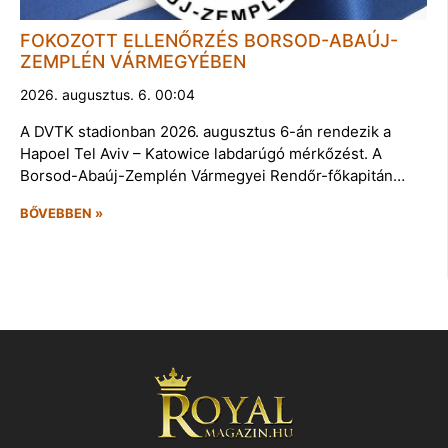
FOKOZOTT ELLENŐRZÉS BORSOD-ABAÚJ-
ZEMPLÉN VÁRMEGYÉBEN
2026. augusztus. 6. 00:04
A DVTK stadionban 2026. augusztus 6-án rendezik a
Hapoel Tel Aviv – Katowice labdarúgó mérkőzést. A
Borsod-Abaúj-Zemplén Vármegyei Rendőr-főkapitán…
BŐVEBBEN »