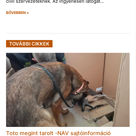
civil szervezeteknek. Az ingyenesen látogat…
BŐVEBBEN »
TOVÁBBI CIKKEK
Toto megint tarolt -NAV sajtóinformáció