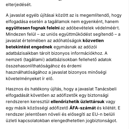
elterjedését.
A javaslat egyéb újításai között az is megemlítendő, hogy
elfogadása esetén a tagállamok nem egyenként, hanem
együttesen fognak felelni
az adóbevételek védelméért.
Mindezen felül – az uniós együttműködést segítendő – a
javaslat értelmében az adóhatóságok
közvetlen
betekintést engednek
egymásnak az adózói
adatbázisaikban tárolt bizonyos információkhoz. A
nemzeti (tagállami) adatbázisokban fellehető adatok
összehasonlíthatóságához és érdemi
használhatóságához a javaslat bizonyos minőségi
követelményeket ír elő.
Hasznos és hatékony újítás, hogy a javaslat Tanácsbeli
elfogadását követően az adófizetők egy biztonsági
rendszeren keresztül
ellenőrizhetik üzlettársuk
vagy
egy másik közösségi adófizető
ÁFA-számát
és kilétét. E
rendszer jelentősen növeli és elősegíti az EU-n belüli
üzleti kapcsolatokban elengedhetetlen jogbiztonságot.