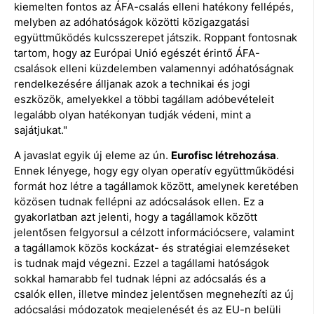
kiemelten fontos az ÁFA-csalás elleni hatékony fellépés,
melyben az adóhatóságok közötti közigazgatási
együttműködés kulcsszerepet játszik. Roppant fontosnak
tartom, hogy az Európai Unió egészét érintő ÁFA-
csalások elleni küzdelemben valamennyi adóhatóságnak
rendelkezésére álljanak azok a technikai és jogi
eszközök, amelyekkel a többi tagállam adóbevételeit
legalább olyan hatékonyan tudják védeni, mint a
sajátjukat."
A javaslat egyik új eleme az ún.
Eurofisc létrehozása
.
Ennek lényege, hogy egy olyan operatív együttműködési
formát hoz létre a tagállamok között, amelynek keretében
közösen tudnak fellépni az adócsalások ellen. Ez a
gyakorlatban azt jelenti, hogy a tagállamok között
jelentősen felgyorsul a célzott információcsere, valamint
a tagállamok közös kockázat- és stratégiai elemzéseket
is tudnak majd végezni. Ezzel a tagállami hatóságok
sokkal hamarabb fel tudnak lépni az adócsalás és a
csalók ellen, illetve mindez jelentősen megnehezíti az új
adócsalási módozatok megjelenését és az EU-n belüli