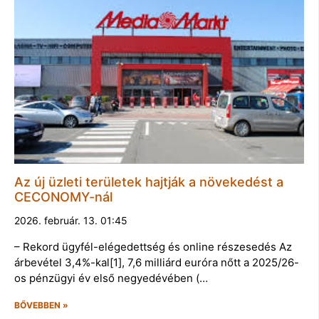
Az új üzleti területek hajtják a növekedést a
CECONOMY-nál
2026. február. 13. 01:45
– Rekord ügyfél-elégedettség és online részesedés Az
árbevétel 3,4%-kal[1], 7,6 milliárd euróra nőtt a 2025/26-
os pénzügyi év első negyedévében (…
BŐVEBBEN »