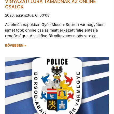
VIGYÁZAT! ÚJRA TÁMADNAK AZ ONLINE
CSALÓK
2026. augusztus. 6. 00:08
Az elmúlt napokban Győr-Moson-Sopron vármegyében
ismét több online csalás miatt érkezett feljelentés a
rendőrségre. Az elkövetők változatos módszerekk…
BŐVEBBEN »