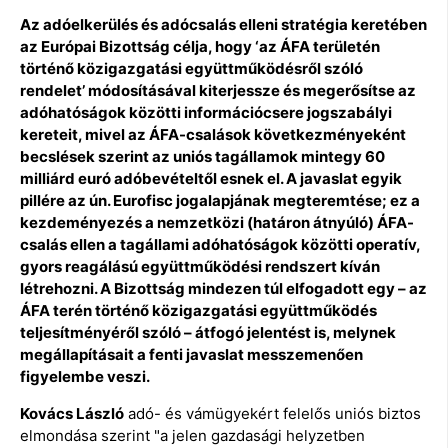
Az adóelkerülés és adócsalás elleni stratégia keretében
az Európai Bizottság célja, hogy ‘az ÁFA területén
történő közigazgatási együttműködésről szóló
rendelet’ módosításával kiterjessze és megerősítse az
adóhatóságok közötti információcsere jogszabályi
kereteit, mivel az ÁFA-csalások következményeként
becslések szerint az uniós tagállamok mintegy 60
milliárd euró adóbevételtől esnek el. A javaslat egyik
pillére az ún. Eurofisc jogalapjának megteremtése; ez a
kezdeményezés a nemzetközi (határon átnyúló) ÁFA-
csalás ellen a tagállami adóhatóságok közötti operatív,
gyors reagálású együttműködési rendszert kíván
létrehozni. A Bizottság mindezen túl elfogadott egy – az
ÁFA terén történő közigazgatási együttműködés
teljesítményéről szóló – átfogó jelentést is, melynek
megállapításait a fenti javaslat messzemenően
figyelembe veszi.
Kovács László
adó- és vámügyekért felelős uniós biztos
elmondása szerint "a jelen gazdasági helyzetben