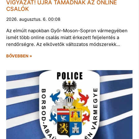
VIGYÁZAT! ÚJRA TÁMADNAK AZ ONLINE
CSALÓK
2026. augusztus. 6. 00:08
Az elmúlt napokban Győr-Moson-Sopron vármegyében
ismét több online csalás miatt érkezett feljelentés a
rendőrségre. Az elkövetők változatos módszerekk…
BŐVEBBEN »