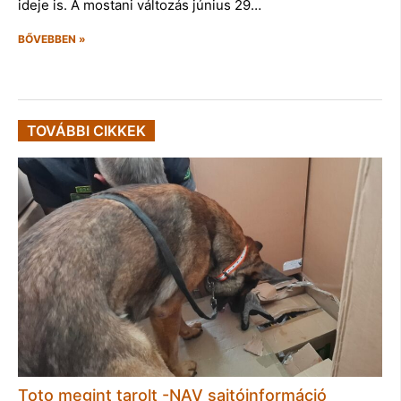
ideje is. A mostani változás június 29…
BŐVEBBEN »
TOVÁBBI CIKKEK
Toto megint tarolt -NAV sajtóinformáció