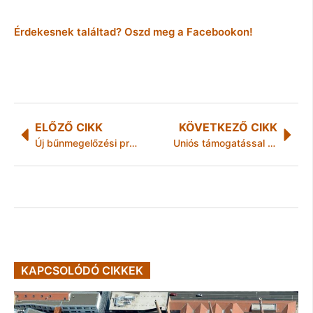
Érdekesnek találtad? Oszd meg a Facebookon!
ELŐZŐ CIKK
KÖVETKEZŐ CIKK
Új bűnmegelőzési program készült
Uniós támogatással bővítik a tiszaújvárosi rendelő intézetet
KAPCSOLÓDÓ CIKKEK