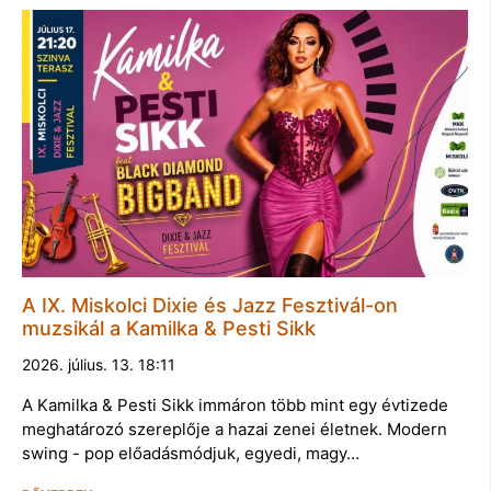
A IX. Miskolci Dixie és Jazz Fesztivál-on
muzsikál a Kamilka & Pesti Sikk
2026. július. 13. 18:11
A Kamilka & Pesti Sikk immáron több mint egy évtizede
meghatározó szereplője a hazai zenei életnek. Modern
swing - pop előadásmódjuk, egyedi, magy…