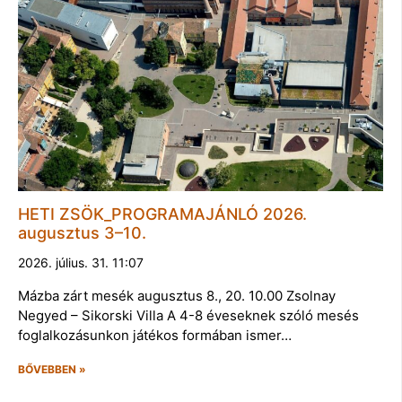
HETI ZSÖK_PROGRAMAJÁNLÓ 2026.
augusztus 3–10.
2026. július. 31. 11:07
Mázba zárt mesék augusztus 8., 20. 10.00 Zsolnay
Negyed – Sikorski Villa A 4-8 éveseknek szóló mesés
foglalkozásunkon játékos formában ismer…
BŐVEBBEN »