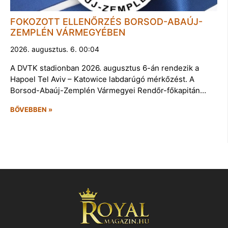
FOKOZOTT ELLENŐRZÉS BORSOD-ABAÚJ-
ZEMPLÉN VÁRMEGYÉBEN
2026. augusztus. 6. 00:04
A DVTK stadionban 2026. augusztus 6-án rendezik a
Hapoel Tel Aviv – Katowice labdarúgó mérkőzést. A
Borsod-Abaúj-Zemplén Vármegyei Rendőr-főkapitán…
BŐVEBBEN »