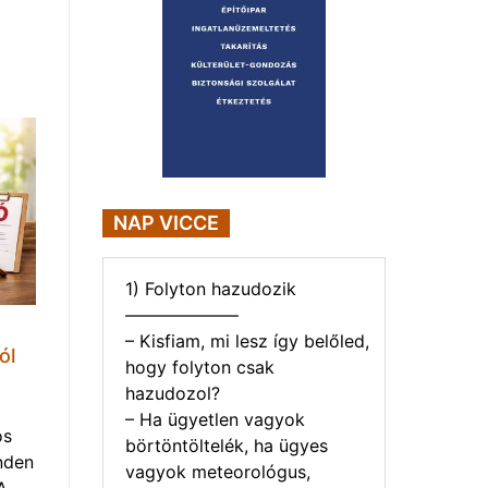
NAP VICCE
1) Folyton hazudozik
——————–
– Kisfiam, mi lesz így belőled,
ól
hogy folyton csak
hazudozol?
– Ha ügyetlen vagyok
os
börtöntöltelék, ha ügyes
nden
vagyok meteorológus,
A