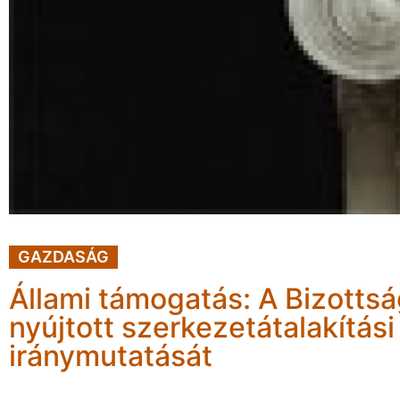
GAZDASÁG
Állami támogatás: A Bizotts
nyújtott szerkezetátalakítás
iránymutatását