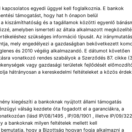
 kapcsolatos egyedi üggyel kell foglalkoznia. E bankok
entési támogatást, hogy hat h ónapon belül
g, a kiszámíthatóság és a tagállamok közötti egyenlő báná
zzé, amelyben ismerteti az általa alkalmazott megközelíté
 értékeléshez szükséges információ típusát. Az iránymutatá
ontja, mely engedélyezi a gazdaságban bekövetkezett komo
eiglenes és 2010 végéig alkalmazandó. E dátumot követően
tásra vonatkozó rendes szabályok a Szerződés 87. cikke (
ékenységek vagy gazdasági területek fejlődését előmozdít
ja hátrányosan a kereskedelmi feltételeket a közös érdek
mény kiegészíti a bankoknak nyújtott állami támogatás
énzügyi válság kezdete óta fogadott el a garanciákra, a
natkozóan (lásd IP/08/1495 , IP/08/1901 , illetve IP/09/322
 a bankoknak milyen feltételek mellett kell
y bemutatja, hogy a Bizottság hogyan fogja alkalmazni a