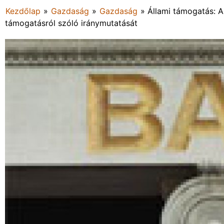
Kezdőlap
»
Gazdaság
»
Gazdaság
»
Állami támogatás: A
támogatásról szóló iránymutatását