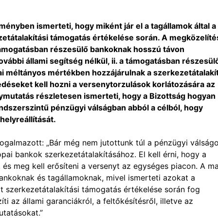
ényben ismerteti, hogy miként jár el a tagállamok által a
etátalakítási támogatás értékelése során. A megközelíté
a támogatásban részesülő bankoknak hosszú távon
ovábbi állami segítség nélkül, ii. a támogatásban részesül
i méltányos mértékben hozzájárulnak a szerkezetátalakít
kedéseket kell hozni a versenytorzulások korlátozására az
ymutatás részletesen ismerteti, hogy a Bizottság hogyan
endszerszintű pénzügyi válságban abból a célból, hogy
elyreállítását.
ogalmazott: „Bár még nem jutottunk túl a pénzügyi válságo
pai bankok szerkezetátalakításához. El kell érni, hogy a
s, és meg kell erősíteni a versenyt az egységes piacon. A ma
ankoknak és tagállamoknak, mivel ismerteti azokat a
t szerkezetátalakítási támogatás értékelése során fog
 az állami garanciákról, a feltőkésítésről, illetve az
utatásokat.”