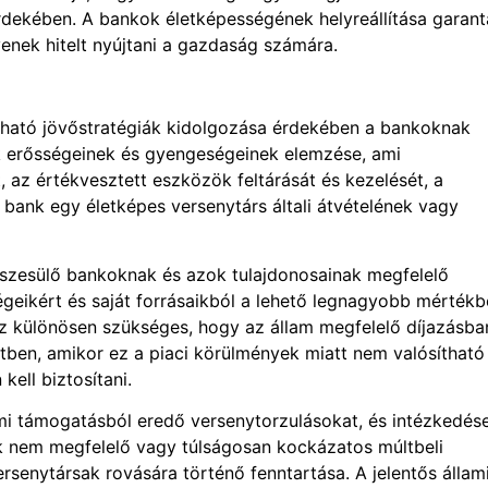
rdekében. A bankok életképességének helyreállítása garant
yenek hitelt nyújtani a gazdaság számára.
tható jövőstratégiák kidolgozása érdekében a bankoknak
ok erősségeinek és gyengeségeinek elemzése, ami
, az értékvesztett eszközök feltárását és kezelését, a
ank egy életképes versenytárs általi átvételének vagy
szesülő bankoknak és azok tulajdonosainak megfelelő
ségeikért és saját forrásaikból a lehető legnagyobb mérték
hez különösen szükséges, hogy az állam megfelelő díjazásba
etben, amikor ez a piaci körülmények miatt nem valósítható
ell biztosítani.
mi támogatásból eredő versenytorzulásokat, és intézkedés
ok nem megfelelő vagy túlságosan kockázatos múltbeli
rsenytársak rovására történő fenntartása. A jelentős állam