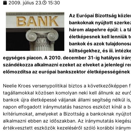
2009. július 23.
15:30
Az Európai Bizottság közlem
bankoknak nyújtott szerkez
három alapelvre épül: i. 
életképesnek kell lenniük t
bankok és azok tulajdonosa
költségekhez, és iii. intéz
egységes piacon. A 2010. december 31-ig hatályos irán
szándékozza alkalmazni ezeket az elveket a jelenlegi r
előmozdítsa az európai bankszektor életképességének h
Neelie Kroes versenypolitikai biztos a következőképpen f
tagállamokkal közösen komolyan neki kell állnunk az euró
bankok újra életképessé váljanak állami segítség nélkül i
napon elfogadott iránymutatás hasznos eszközt kínál a b
kritériumokat, amelyeket a Bizottság a bankoknak nyújtot
alkalmazni ebben az időszakban. Az iránymutatás kiegészíti
értékvesztett eszközök kezeléséről szóló korábbi iránym