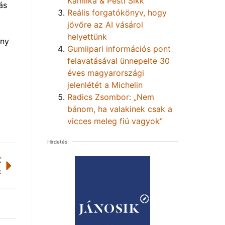
Kamilka & Pesti Sikk
ás
Reális forgatókönyv, hogy
jövőre az AI vásárol
helyettünk
eny
Gumiipari információs pont
felavatásával ünnepelte 30
éves magyarországi
jelenlétét a Michelin
Radics Zsombor: „Nem
bánom, ha valakinek csak a
vicces meleg fiú vagyok”
Hirdetés
K
k