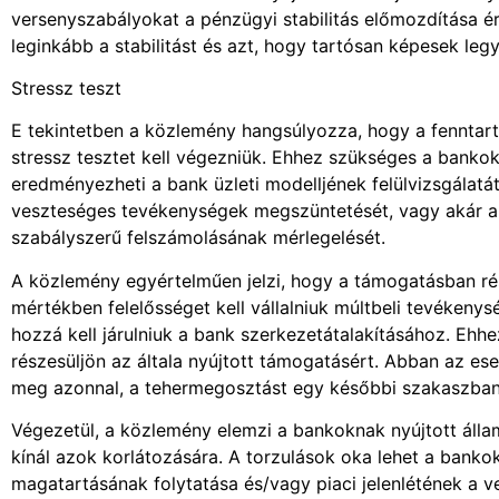
versenyszabályokat a pénzügyi stabilitás előmozdítása é
leginkább a stabilitást és azt, hogy tartósan képesek leg
Stressz teszt
E tekintetben a közlemény hangsúlyozza, hogy a fenntar
stressz tesztet kell végezniük. Ehhez szükséges a bank
eredményezheti a bank üzleti modelljének felülvizsgálatát
veszteséges tevékenységek megszüntetését, vagy akár a b
szabályszerű felszámolásának mérlegelését.
A közlemény egyértelműen jelzi, hogy a támogatásban ré
mértékben felelősséget kell vállalniuk múltbeli tevékeny
hozzá kell járulniuk a bank szerkezetátalakításához. Eh
részesüljön az általa nyújtott támogatásért. Abban az es
meg azonnal, a tehermegosztást egy későbbi szakaszban k
Végezetül, a közlemény elemzi a bankoknak nyújtott álla
kínál azok korlátozására. A torzulások oka lehet a bank
magatartásának folytatása és/vagy piaci jelenlétének a ve