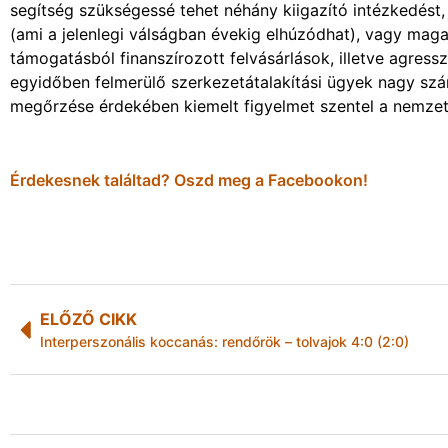
segítség szükségessé tehet néhány kiigazító intézkedést, 
(ami a jelenlegi válságban évekig elhúzódhat), vagy magat
támogatásból finanszírozott felvásárlások, illetve agress
egyidőben felmerülő szerkezetátalakítási ügyek nagy szá
megőrzése érdekében kiemelt figyelmet szentel a nemzeti
Érdekesnek találtad? Oszd meg a Facebookon!
ELŐZŐ CIKK
Interperszonális koccanás: rendőrök – tolvajok 4:0 (2:0)