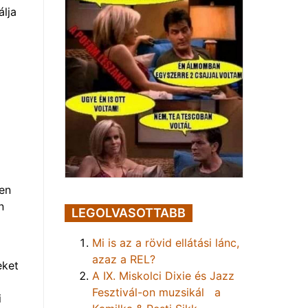
álja
ben
n
LEGOLVASOTTABB
Mi is az a rövid ellátási lánc,
azaz a REL?
eket
A IX. Miskolci Dixie és Jazz
Fesztivál-on muzsikál a
i