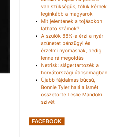
van szükségük, tőlük kérnek
leginkább a magyarok
Mit jelentenek a tojásokon
látható számok?
A szülők 88%-a érzi a nyári
szünetet pénzügyi és
érzelmi nyomásnak, pedig
lenne rá megoldás
Netrisk: slágertartozék a
horvátországi úticsomagban
Újabb fájdalmas búcsú,
Bonnie Tyler halála ismét
összetörte Leslie Mandoki
szívét
FACEBOOK