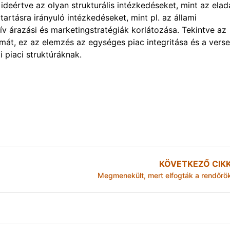
ideértve az olyan strukturális intézkedéseket, mint az elad
artásra irányuló intézkedéseket, mint pl. az állami
zív árazási és marketingstratégiák korlátozása. Tekintve az
mát, ez az elemzés az egységes piac integritása és a vers
 piaci struktúráknak.
KÖVETKEZŐ CIK
Megmenekült, mert elfogták a rendőrö