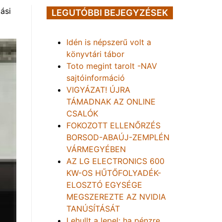
ási
LEGUTÓBBI BEJEGYZÉSEK
Idén is népszerű volt a
könyvtári tábor
Toto megint tarolt -NAV
sajtóinformáció
VIGYÁZAT! ÚJRA
TÁMADNAK AZ ONLINE
CSALÓK
FOKOZOTT ELLENŐRZÉS
BORSOD-ABAÚJ-ZEMPLÉN
VÁRMEGYÉBEN
AZ LG ELECTRONICS 600
KW-OS HŰTŐFOLYADÉK-
ELOSZTÓ EGYSÉGE
MEGSZEREZTE AZ NVIDIA
TANÚSÍTÁSÁT
Lehullt a lepel: ha pénzre