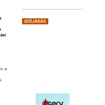
s
IDŐJÁRÁS
ő
ási
n, a
i