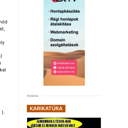
smód
st,
s
ly
3)
ó
kel
Hirdetés
KARIKATÚRA
 ).