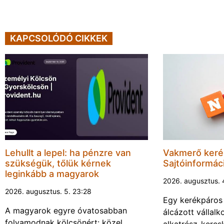
KAPCSOLÓDÓ CIKKEK
Lehullt a lepel: ha pénzre van
Vakmerő ker
szükségük, tőlük kérnek
Sajtóinformác
leginkább a magyarok
2026. augusztus. 
2026. augusztus. 5. 23:28
Egy kerékpáros
A magyarok egyre óvatosabban
álcázott vállalk
folyamodnak kölcsönért: közel
alkatrész-keres