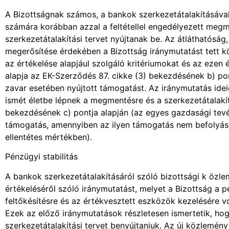
A Bizottságnak számos, a bankok szerkezetátalakításával
számára korábban azzal a feltétellel engedélyezett megm
szerkezetátalakítási tervet nyújtanak be. Az átláthatósá
megerősítése érdekében a Bizottság iránymutatást tett kö
az értékelése alapjául szolgáló kritériumokat és az ezen
alapja az EK-Szerződés 87. cikke (3) bekezdésének b) p
zavar esetében nyújtott támogatást. Az iránymutatás id
ismét életbe lépnek a megmentésre és a szerkezetátalakí
bekezdésének c) pontja alapján (az egyes gazdasági tev
támogatás, amennyiben az ilyen támogatás nem befolyásol
ellentétes mértékben).
Pénzügyi stabilitás
A bankok szerkezetátalakításáról szóló bizottsági k özle
értékeléséről szóló iránymutatást, melyet a Bizottság a p
feltőkésítésre és az értékvesztett eszközök kezelésére vo
Ezek az előző iránymutatások részletesen ismertetik, hogy
szerkezetátalakítási tervet benyújtaniuk. Az új közlemén