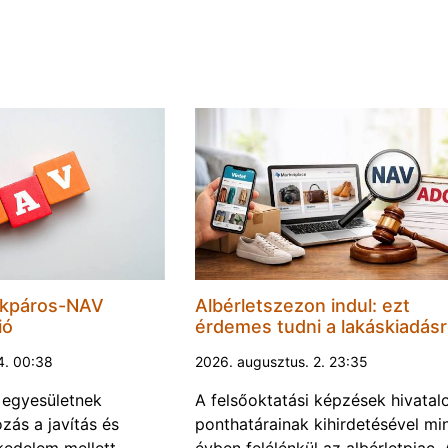
ékpáros-NAV
Albérletszezon indul: ezt
ió
érdemes tudni a lakáskiadásr
4. 00:38
2026. augusztus. 2. 23:35
 egyesületnek
A felsőoktatási képzések hivatal
ozás a javítás és
ponthatárainak kihirdetésével mi
kedelem mellett
évben felélénkül az albérletpiac. 