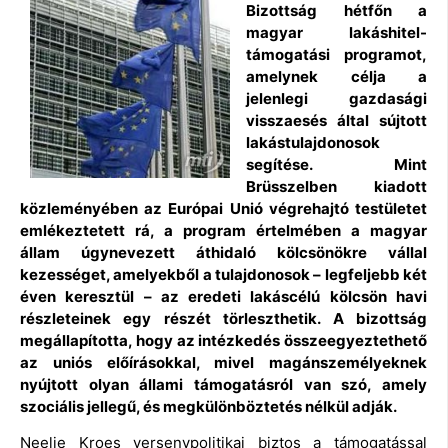
Bizottság hétfőn a
magyar lakáshitel-
támogatási programot,
amelynek célja a
jelenlegi gazdasági
visszaesés által sújtott
lakástulajdonosok
segítése. Mint
Brüsszelben kiadott
közleményében az Európai Unió végrehajtó testületet
emlékeztetett rá, a program értelmében a magyar
állam úgynevezett áthidaló kölcsönökre vállal
kezességet, amelyekből a tulajdonosok – legfeljebb két
éven keresztül – az eredeti lakáscélú kölcsön havi
részleteinek egy részét törleszthetik. A bizottság
megállapította, hogy az intézkedés összeegyeztethető
az uniós előírásokkal, mivel magánszemélyeknek
nyújtott olyan állami támogatásról van szó, amely
szociális jellegű, és megkülönböztetés nélkül adják.
Neelie Kroes versenypolitikai biztos a támogatással