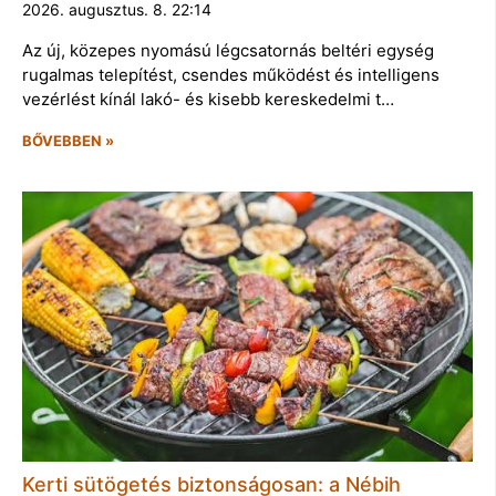
2026. augusztus. 8. 22:14
Az új, közepes nyomású légcsatornás beltéri egység
rugalmas telepítést, csendes működést és intelligens
vezérlést kínál lakó- és kisebb kereskedelmi t…
BŐVEBBEN »
Kerti sütögetés biztonságosan: a Nébih