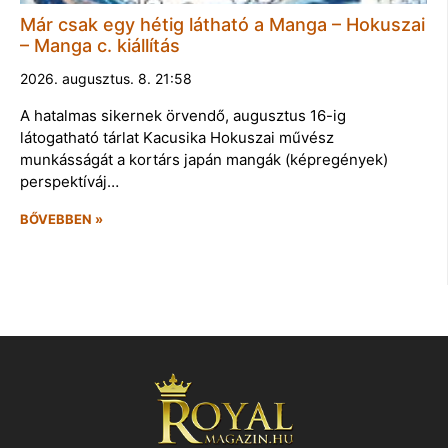
Már csak egy hétig látható a Manga – Hokuszai
– Manga c. kiállítás
2026. augusztus. 8. 21:58
A hatalmas sikernek örvendő, augusztus 16-ig
látogatható tárlat Kacusika Hokuszai művész
munkásságát a kortárs japán mangák (képregények)
perspektíváj…
BŐVEBBEN »