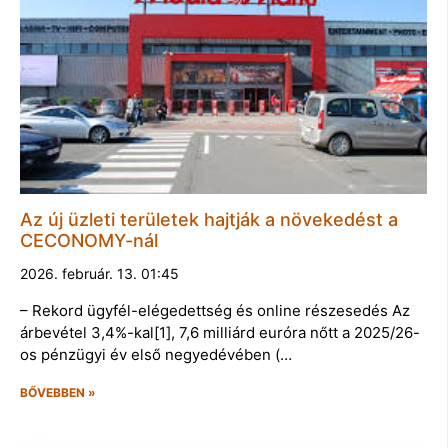
Az új üzleti területek hajtják a növekedést a
CECONOMY-nál
2026. február. 13. 01:45
– Rekord ügyfél-elégedettség és online részesedés Az
árbevétel 3,4%-kal[1], 7,6 milliárd euróra nőtt a 2025/26-
os pénzügyi év első negyedévében (…
BŐVEBBEN »