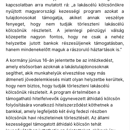
kapcsolatban arra mutatott rá: „a lakáscélú kölcsönökre
nyújtott magyarországi kezességi program azokat a
tulajdonosokat támogatja, akiket annak veszélye
fenyeget, hogy nem tudják törleszteni lakáscélú
kölcsönük részleteit. A jelenlegi pénzügyi válság
közepette nagyon fontos, hogy ne csak a nehéz
helyzetbe jutott bankok részesüljenek támogatásban,
hanem mindenekelőtt maguk a rászoruló háztartások is.”
A kormány június 16-án jelentette be az intézkedést,
amely elsősorban azoknak a lakástulajdonosoknak
segíthet, akik munkahelyük elvesztése vagy más
átmeneti jövedelemkiesés miatt olyan helyzetbe kerültek,
hogy nem biztos, hogy tudják törleszteni lakáscélú
kölcsönük részleteit. A program értelmében a
támogatható hitelfelvevők úgynevezett áthidaló kölcsön
folyósítására vonatkozó hitelszerződést köthetnek a
bankkal, amely legfeljebb két évig fedezi részben
kölcsönük havi részleteinek törlesztését. Az állami
kezességgel támogatott áthidaló kölcsön tehát