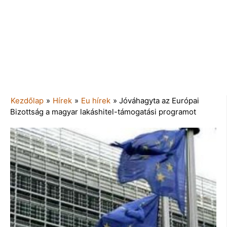
Kezdőlap
»
Hírek
»
Eu hírek
»
Jóváhagyta az Európai
Bizottság a magyar lakáshitel-támogatási programot