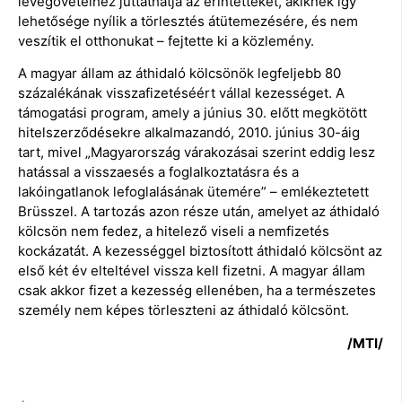
levegővételhez juttathatja az érintetteket, akiknek így
lehetősége nyílik a törlesztés átütemezésére, és nem
veszítik el otthonukat – fejtette ki a közlemény.
A magyar állam az áthidaló kölcsönök legfeljebb 80
százalékának visszafizetéséért vállal kezességet. A
támogatási program, amely a június 30. előtt megkötött
hitelszerződésekre alkalmazandó, 2010. június 30-áig
tart, mivel „Magyarország várakozásai szerint eddig lesz
hatással a visszaesés a foglalkoztatásra és a
lakóingatlanok lefoglalásának ütemére” – emlékeztetett
Brüsszel. A tartozás azon része után, amelyet az áthidaló
kölcsön nem fedez, a hitelező viseli a nemfizetés
kockázatát. A kezességgel biztosított áthidaló kölcsönt az
első két év elteltével vissza kell fizetni. A magyar állam
csak akkor fizet a kezesség ellenében, ha a természetes
személy nem képes törleszteni az áthidaló kölcsönt.
/MTI/