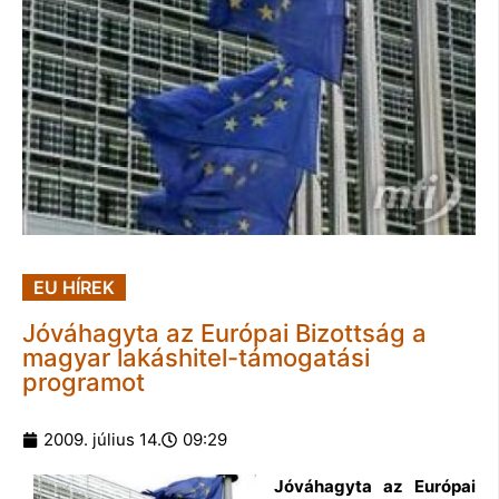
EU HÍREK
Jóváhagyta az Európai Bizottság a
magyar lakáshitel-támogatási
programot
2009. július 14.
09:29
Jóváhagyta az Európai