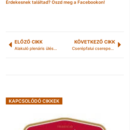
Érdekesnek találtad? Oszd meg a Facebookon!
ELŐZŐ CIKK
KÖVETKEZŐ CIKK
Alakuló plenáris ülést tart az Európai Parlament
Cserépfalui cserepes ültetvény
KAPCSOLÓDÓ CIKKEK