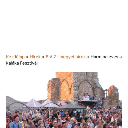
Kezdőlap
»
Hírek
»
B.A.Z.-megyei hírek
»
Harminc éves a
Kaláka Fesztivál