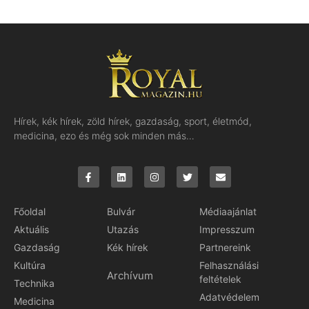
Hírek, kék hírek, zöld hírek, gazdaság, sport, életmód,
medicina, ezo és még sok minden más…
Főoldal
Bulvár
Médiaajánlat
Aktuális
Utazás
Impresszum
Gazdaság
Kék hírek
Partnereink
Kultúra
Felhasználási
Archívum
feltételek
Technika
Adatvédelem
Medicina