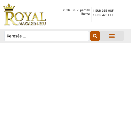
2026. 08. 7. péntek
1 EUR 365 HUF
Ibolya
1 GBP 425 HUF