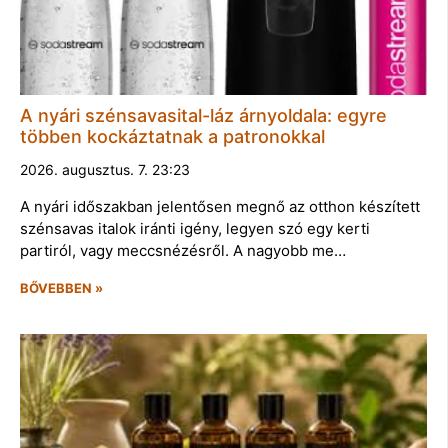
A nyári szénsavasital-láz árnyoldala: egyre
többen kockáztatnak a patronokkal
2026. augusztus. 7. 23:23
A nyári időszakban jelentősen megnő az otthon készített
szénsavas italok iránti igény, legyen szó egy kerti
partiról, vagy meccsnézésről. A nagyobb me…
BŐVEBBEN »