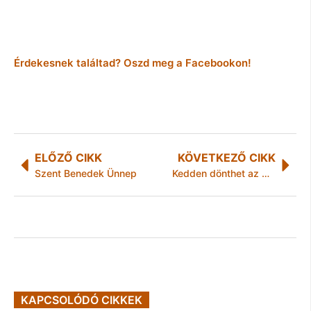
Érdekesnek találtad? Oszd meg a Facebookon!
ELŐZŐ CIKK
KÖVETKEZŐ CIKK
Szent Benedek Ünnep
Kedden dönthet az Ab a képviselők költségtérítéséről kezdeményezett népszavazásról
KAPCSOLÓDÓ CIKKEK