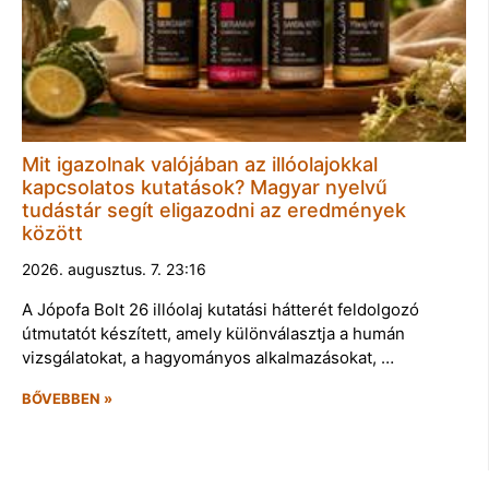
Mit igazolnak valójában az illóolajokkal
kapcsolatos kutatások? Magyar nyelvű
tudástár segít eligazodni az eredmények
között
2026. augusztus. 7. 23:16
A Jópofa Bolt 26 illóolaj kutatási hátterét feldolgozó
útmutatót készített, amely különválasztja a humán
vizsgálatokat, a hagyományos alkalmazásokat, …
BŐVEBBEN »