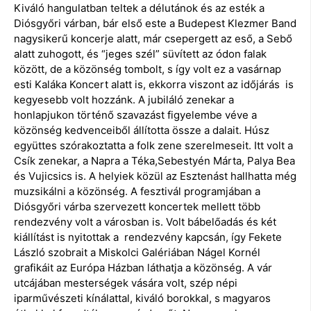
Kiváló hangulatban teltek a délutánok és az esték a
Diósgyőri várban, bár első este a Budepest Klezmer Band
nagysikerű koncerje alatt, már csepergett az eső, a Sebő
alatt zuhogott, és “jeges szél” süvített az ódon falak
között, de a közönség tombolt, s így volt ez a vasárnap
esti Kaláka Koncert alatt is, ekkorra viszont az időjárás is
kegyesebb volt hozzánk. A jubiláló zenekar a
honlapjukon történő szavazást figyelembe véve a
közönség kedvenceiből állította össze a dalait. Húsz
együttes szórakoztatta a folk zene szerelmeseit. Itt volt a
Csík zenekar, a Napra a Téka,Sebestyén Márta, Palya Bea
és Vujicsics is. A helyiek közül az Esztenást hallhatta még
muzsikálni a közönség. A fesztivál programjában a
Diósgyőri várba szervezett koncertek mellett több
rendezvény volt a városban is. Volt bábelőadás és két
kiállítást is nyitottak a rendezvény kapcsán, így Fekete
László szobrait a Miskolci Galériában Nágel Kornél
grafikáit az Európa Házban láthatja a közönség. A vár
utcájában mesterségek vására volt, szép népi
iparművészeti kínálattal, kiváló borokkal, s magyaros