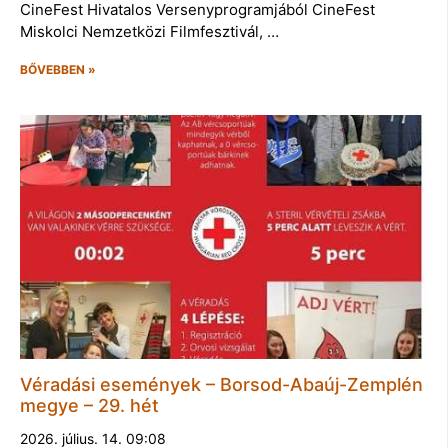
CineFest Hivatalos Versenyprogramjából CineFest
Miskolci Nemzetközi Filmfesztivál, …
BŐVEBBEN »
Véradási események – Borsod-Abaúj-Zemplén
megye – 29. hét
2026. július. 14. 09:08