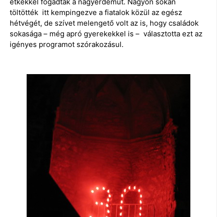
étkekkel fogadták a nagyérdeműt. Nagyon sokan
töltötték itt kempingezve a fiatalok közül az egész
hétvégét, de szívet melengető volt az is, hogy családok
sokasága – még apró gyerekekkel is – választotta ezt az
igényes programot szórakozásul.