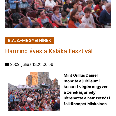
B.A.Z.-MEGYEI HÍREK
Harminc éves a Kaláka Fesztivál
2009. július 13.
00:09
Mint Grillus Dániel
mondta a jubileumi
koncert végén negyven
a zenekar, amely
létrehozta a nemzetközi
folkünnepet Miskolcon.