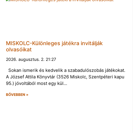
MISKOLC-Különleges játékra invitálják
olvasóikat
2026. augusztus. 2. 21:27
Sokan ismerik és kedvelik a szabadulószobás játékokat.
A József Attila Könyvtár (3526 Miskolc, Szentpéteri kapu
95.) jóvoltából most egy kül…
BŐVEBBEN »