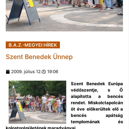
B.A.Z.-MEGYEI HÍREK
Szent Benedek Ünnep
2009. július 12.
19:06
Szent Benedek Európa
védőszentje, s Ő
alapította a bencés
rendet. Miskolctapolcán
öt éve előkerültek elő a
bencés apátság
templomának és
kolostorépületének maradványai.