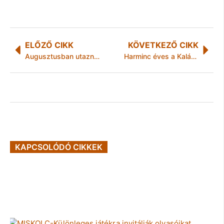
ELŐZŐ CIKK
KÖVETKEZŐ CIKK
Augusztusban utaznak a legtöbben külföldre
Harminc éves a Kaláka Fesztivál
KAPCSOLÓDÓ CIKKEK