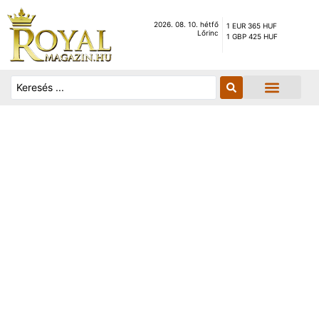
2026. 08. 10. hétfő
1 EUR 365 HUF
Lőrinc
1 GBP 425 HUF