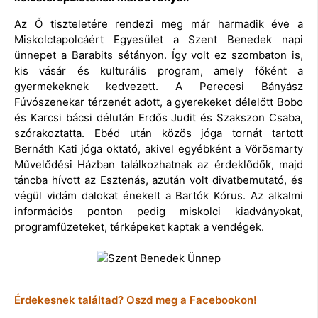
Az Ő tiszteletére rendezi meg már harmadik éve a
Miskolctapolcáért Egyesület a Szent Benedek napi
ünnepet a Barabits sétányon. Így volt ez szombaton is,
kis vásár és kulturális program, amely főként a
gyermekeknek kedvezett. A Perecesi Bányász
Fúvószenekar térzenét adott, a gyerekeket délelőtt Bobo
és Karcsi bácsi délután Erdős Judit és Szakszon Csaba,
szórakoztatta. Ebéd után közös jóga tornát tartott
Bernáth Kati jóga oktató, akivel egyébként a Vörösmarty
Művelődési Házban találkozhatnak az érdeklődők, majd
táncba hívott az Esztenás, azután volt divatbemutató, és
végül vidám dalokat énekelt a Bartók Kórus. Az alkalmi
információs ponton pedig miskolci kiadványokat,
programfüzeteket, térképeket kaptak a vendégek.
Érdekesnek találtad? Oszd meg a Facebookon!