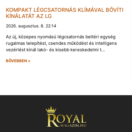
KOMPAKT LÉGCSATORNÁS KLÍMÁVAL BŐVÍTI
KÍNÁLATÁT AZ LG
2026. augusztus. 8. 22:14
Az új, közepes nyomású légcsatornás beltéri egység
rugalmas telepítést, csendes működést és intelligens
vezérlést kínál lakó- és kisebb kereskedelmi t…
BŐVEBBEN »