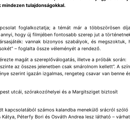
 mindezen tulajdonságokkal.
csolat foglalkoztatja; a témát már a többszörösen díja
 annyi, hogy új filmjében fontosabb szerep jut a történetne
társasjáték: vannak bizonyos szabályok, és megszoktuk, 
sokét” – foglalta össze véleményét a rendező.
 érezte magát a szereplőválogatás, illetve a próbák során:
szinte az összes jelenetben csak smárolnom kellett”. A szí
nye szerint igazán izgalmas, rengeteg csavar van benne é
est utcái, szórakozóhelyei és a Margitsziget biztosít
dt kapcsolatából számos kalandba menekülő srácról szóló
átya, Péterfy Bori és Osváth Andrea lesz látható – várha