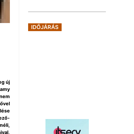
IDŐJÁRÁS
eg új
gamy
 nem
ővel
lése
ező-
méli,
val,