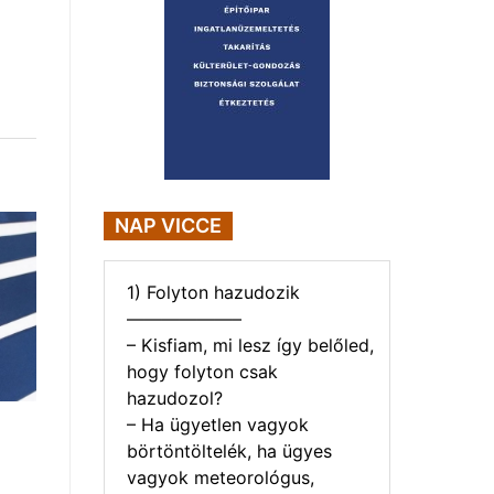
NAP VICCE
1) Folyton hazudozik
——————–
– Kisfiam, mi lesz így belőled,
hogy folyton csak
hazudozol?
– Ha ügyetlen vagyok
börtöntöltelék, ha ügyes
vagyok meteorológus,