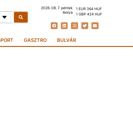
2026. 08. 7. péntek
1 EUR 364 HUF
Ibolya
1 GBP 424 HUF
SPORT
GASZTRO
BULVÁR