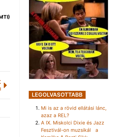
MTI)
K
l
LEGOLVASOTTABB
Mi is az a rövid ellátási lánc,
azaz a REL?
A IX. Miskolci Dixie és Jazz
Fesztivál-on muzsikál a