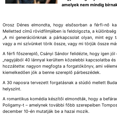
amelyek nem mindig bírnak
Orosz Dénes elmondta, hogy elsősorban a férfi-nő kap
Melletted című rövidfilmjében is feldolgozta, a különbség
„A mi generációnknak a párkapcsolat olyan, mint egy 
vagy a mi szívünket törik össze, vagy mi törjük össze má
A férfi főszereplő, Csányi Sándor felidézte, hogy igen jól
„nagyjából 40 lánnyal kerültem közelebbi kapcsolatba és 
hozzátette: nagyon megfogta a forgatókönyv, ami vélemé
kiemelkedően jók a benne szereplő párbeszédek.
A 30 naposra tervezett forgatásnak a stúdió mellett Budap
helyszínt.
A romantikus komédia készítői elmondták, hogy a befára
Poligamy-t – amelynek további főbb szerepeiben Tompos K
december 10-én mutatják be a hazai mozik.