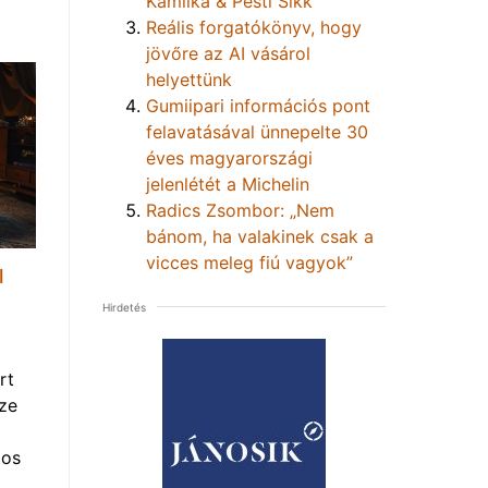
Kamilka & Pesti Sikk
Reális forgatókönyv, hogy
jövőre az AI vásárol
helyettünk
Gumiipari információs pont
felavatásával ünnepelte 30
éves magyarországi
jelenlétét a Michelin
Radics Zsombor: „Nem
bánom, ha valakinek csak a
vicces meleg fiú vagyok”
l
Hirdetés
rt
ze
gos