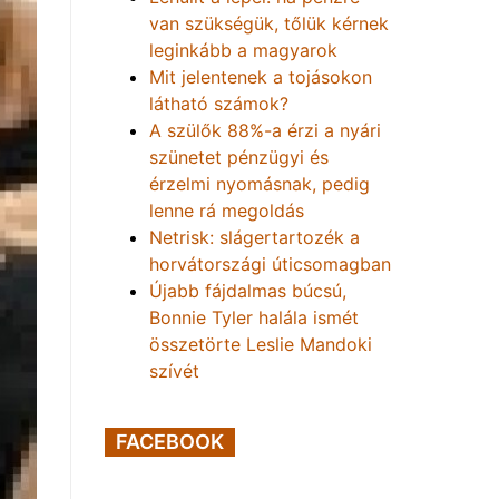
van szükségük, tőlük kérnek
leginkább a magyarok
Mit jelentenek a tojásokon
látható számok?
A szülők 88%-a érzi a nyári
szünetet pénzügyi és
érzelmi nyomásnak, pedig
lenne rá megoldás
Netrisk: slágertartozék a
horvátországi úticsomagban
Újabb fájdalmas búcsú,
Bonnie Tyler halála ismét
összetörte Leslie Mandoki
szívét
FACEBOOK