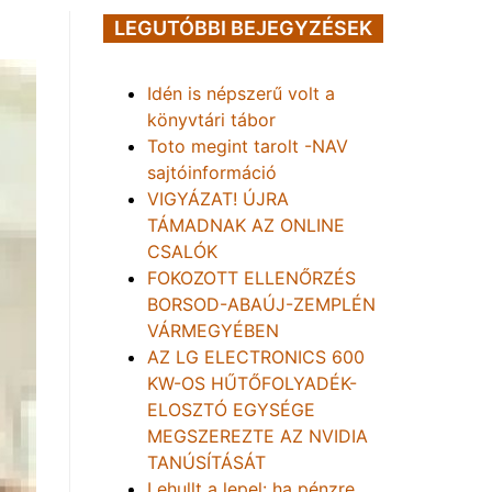
LEGUTÓBBI BEJEGYZÉSEK
Idén is népszerű volt a
könyvtári tábor
Toto megint tarolt -NAV
sajtóinformáció
VIGYÁZAT! ÚJRA
TÁMADNAK AZ ONLINE
CSALÓK
FOKOZOTT ELLENŐRZÉS
BORSOD-ABAÚJ-ZEMPLÉN
VÁRMEGYÉBEN
AZ LG ELECTRONICS 600
KW-OS HŰTŐFOLYADÉK-
ELOSZTÓ EGYSÉGE
MEGSZEREZTE AZ NVIDIA
TANÚSÍTÁSÁT
Lehullt a lepel: ha pénzre