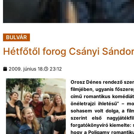
BULVÁR
Hétfőtől forog Csányi Sándor
2009. június 18.
23:12
Orosz Dénes rendező szerin
filmjében, ugyanis főszer
című romantikus komédiát 
önéletrajzi ihletésű” – 
sohasem volt dolga, a fi
szerint első nagyjáték
forgatókönyvíró kiemelte: 
hogy a Poligamy romantiku