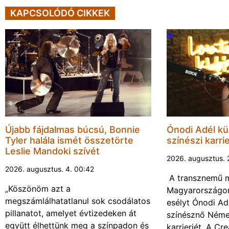
KAPCSOLÓDÓ CIKKEK
Újabb fájdalmas búcsú, Bonnie
Ónodi Adél kül
Tyler halála ismét összetörte
színészi karrie
Leslie Mandoki szívét
2026. augusztus. 
2026. augusztus. 4. 00:42
A transznemű m
„Köszönöm azt a
Magyarországon
megszámlálhatatlanul sok csodálatos
esélyt Ónodi Ad
pillanatot, amelyet évtizedeken át
színésznő Néme
együtt élhettünk meg a színpadon és
karrierjét. A Cr