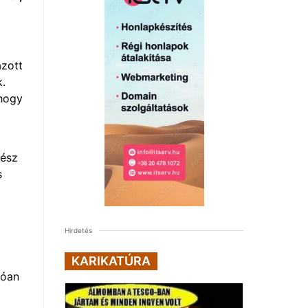
zott
k.
hogy
nész
s
Hirdetés
KARIKATÚRA
tóan