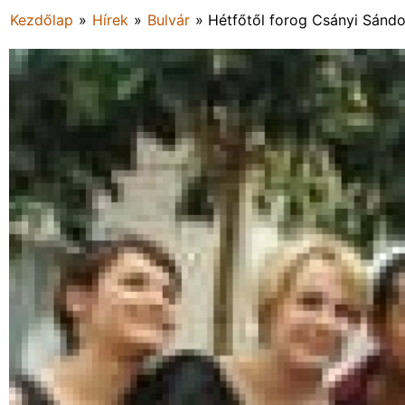
Kezdőlap
»
Hírek
»
Bulvár
»
Hétfőtől forog Csányi Sándo