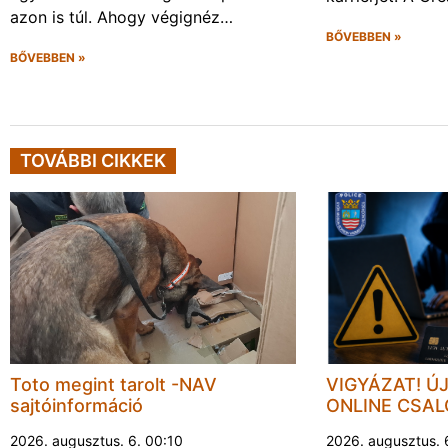
azon is túl. Ahogy végignéz…
BŐVEBBEN »
BŐVEBBEN »
TOVÁBBI CIKKEK
Toto megint tarolt -NAV
VIGYÁZAT! Ú
sajtóinformáció
ONLINE CSA
2026. augusztus. 6. 00:10
2026. augusztus. 