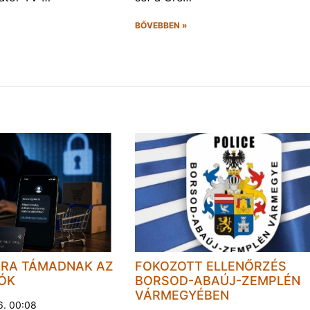
BŐVEBBEN »
JRA TÁMADNAK AZ
FOKOZOTT ELLENŐRZÉS
LÓK
BORSOD-ABAÚJ-ZEMPLÉN
VÁRMEGYÉBEN
6. 00:08