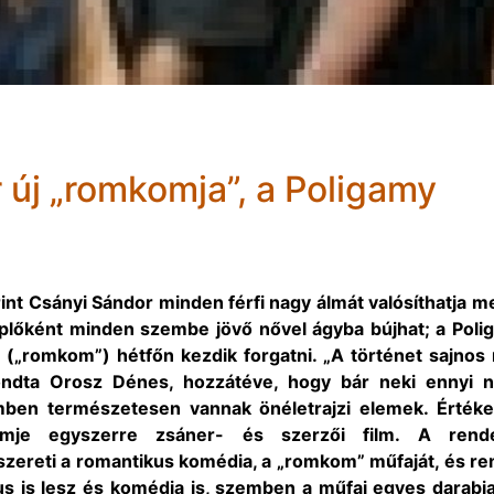
 új „romkomja”, a Poligamy
t Csányi Sándor minden férfi nagy álmát valósíthatja m
eplőként minden szembe jövő nővel ágyba bújhat; a Poli
(„romkom”) hétfőn kezdik forgatni. „A történet sajnos
mondta Orosz Dénes, hozzátéve, hogy bár neki ennyi n
lmben természetesen vannak önéletrajzi elemek. Értéke
filmje egyszerre zsáner- és szerzői film. A rend
szereti a romantikus komédia, a „romkom” műfaját, és re
s is lesz és komédia is, szemben a műfaj egyes darabjai