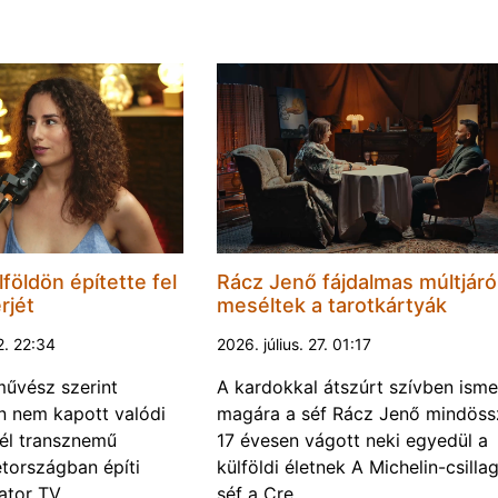
földön építette fel
Rácz Jenő fájdalmas múltjáró
rjét
meséltek a tarotkártyák
2. 22:34
2026. július. 27. 01:17
űvész szerint
A kardokkal átszúrt szívben isme
 nem kapott valódi
magára a séf Rácz Jenő mindöss
él transznemű
17 évesen vágott neki egyedül a
tországban építi
külföldi életnek A Michelin-csilla
eator TV …
séf a Cre…