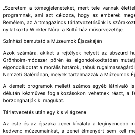
„Szeretem a tömegjeleneteket, mert tele vannak élett
programnak, ami azt célozza, hogy az emberek megélj
Remélem, az Artmagazinos tárlatvezetésünk is szórakoztat
nyilatkozta Winkler Nóra, a Kultúrház műsorvezetője.
Színházi bemutató a Múzeumok Éjszakáján
Azok számára, akiket a rejtélyek helyett az abszurd h
Grönholm-módszer pőrén és elgondolkodtatóan mutatja 
elgondolkodtat a morális határok, tabuk rugalmasságáró
Nemzeti Galériában, melyek tartalmazzák a Múzeumok Éjs
A kiemelt programok mellett számos egyéb látnivaló i
délután kézműves foglalkozásokon vehetnek részt, a fe
borzonghatják ki magukat.
Tárlatvezetés után egy kis világzene
Az este és az éjszaka zenei kínálata a legínyencebb mú
kedvenc múzeumainkat, a zenei élményért sem kell me