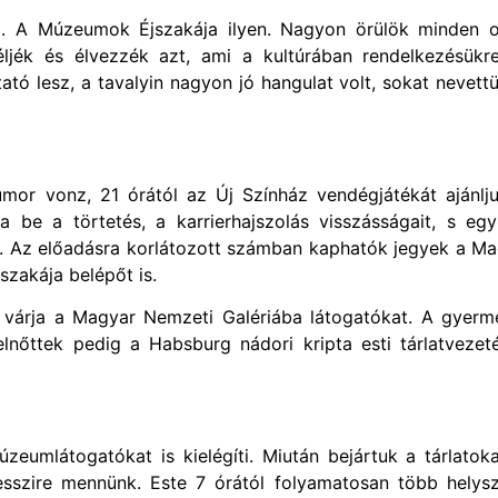
el. A Múzeumok Éjszakája ilyen. Nagyon örülök minden o
ék és élvezzék azt, ami a kultúrában rendelkezésükre 
ó lesz, a tavalyin nagyon jó hangulat volt, sokat nevettü
umor vonz, 21 órától az Új Színház vendégjátékát ajánlj
be a törtetés, a karrierhajszolás visszásságait, s egyú
l. Az előadásra korlátozott számban kaphatók jegyek a M
zakája belépőt is.
s várja a Magyar Nemzeti Galériába látogatókat. A gyerm
lnőttek pedig a Habsburg nádori kripta esti tárlatvezet
zeumlátogatókat is kielégíti. Miután bejártuk a tárlatok
sszire mennünk. Este 7 órától folyamatosan több helysz