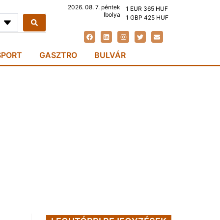
2026. 08. 7. péntek
1 EUR 365 HUF
Ibolya
1 GBP 425 HUF
SPORT
GASZTRO
BULVÁR