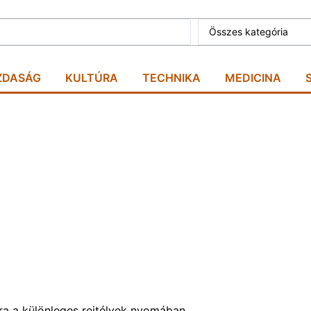
ZDASÁG
KULTÚRA
TECHNIKA
MEDICINA
ra a különleges rejtélyek nyomában