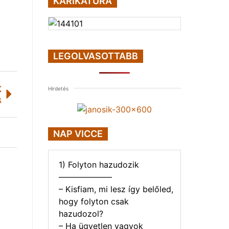
KARIKATÚRA
LEGOLVASOTTABB
K
Hirdetés
S
NAP VICCE
1) Folyton hazudozik
——————–
– Kisfiam, mi lesz így belőled,
hogy folyton csak
hazudozol?
– Ha ügyetlen vagyok