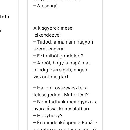
– A csengő.
Toto
A kisgyerek meséli
a
lelkendezve:
– Tudod, a mamám nagyon
szeret engem.
– Ezt miből gondolod?
– Abból, hogy a papáimat
mindig cserélgeti, engem
viszont megtart!
– Hallom, összevesztél a
feleségeddel. Mi történt?
– Nem tudtunk megegyezni a
nyaralással kapcsolatban.
– Hogyhogy?
– Én mindenképpen a Kanári-
szigetekre akartam menni, ő