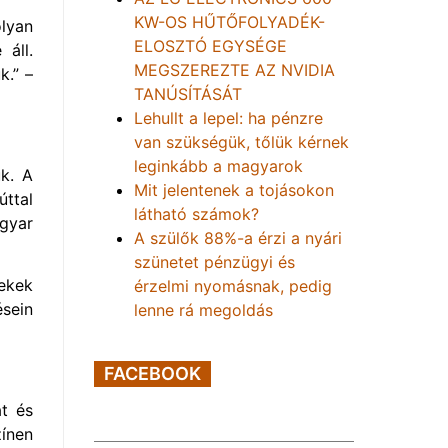
KW-OS HŰTŐFOLYADÉK-
lyan
ELOSZTÓ EGYSÉGE
áll.
MEGSZEREZTE AZ NVIDIA
k.” –
TANÚSÍTÁSÁT
Lehullt a lepel: ha pénzre
van szükségük, tőlük kérnek
leginkább a magyarok
uk. A
Mit jelentenek a tojásokon
ttal
látható számok?
agyar
A szülők 88%-a érzi a nyári
szünetet pénzügyi és
ekek
érzelmi nyomásnak, pedig
ésein
lenne rá megoldás
FACEBOOK
at és
ínen