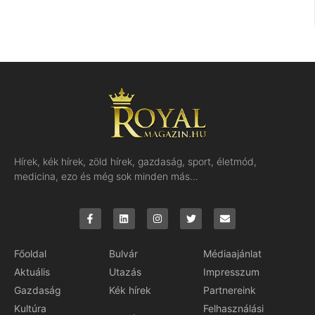
Hírek, kék hírek, zöld hírek, gazdaság, sport, életmód,
medicina, ezo és még sok minden más…
Főoldal
Bulvár
Médiaajánlat
Aktuális
Utazás
Impresszum
Gazdaság
Kék hírek
Partnereink
Kultúra
Felhasználási