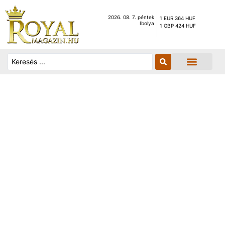
2026. 08. 7. péntek
1 EUR 364 HUF
Ibolya
1 GBP 424 HUF