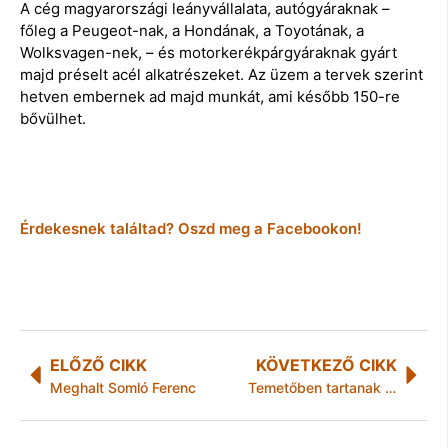
A cég magyarországi leányvállalata, autógyáraknak –
főleg a Peugeot-nak, a Hondának, a Toyotának, a
Wolksvagen-nek, – és motorkerékpárgyáraknak gyárt
majd préselt acél alkatrészeket. Az üzem a tervek szerint
hetven embernek ad majd munkát, ami később 150-re
bővülhet.
Érdekesnek találtad? Oszd meg a Facebookon!
ELŐZŐ CIKK
KÖVETKEZŐ CIKK
Meghalt Somló Ferenc
Temetőben tartanak koncertet a magyar zenészek