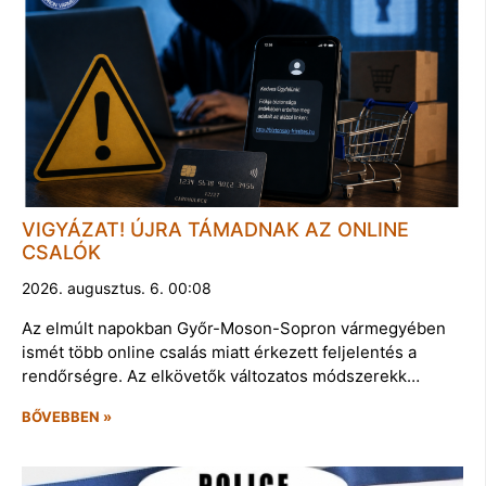
VIGYÁZAT! ÚJRA TÁMADNAK AZ ONLINE
CSALÓK
2026. augusztus. 6. 00:08
Az elmúlt napokban Győr-Moson-Sopron vármegyében
ismét több online csalás miatt érkezett feljelentés a
rendőrségre. Az elkövetők változatos módszerekk…
BŐVEBBEN »