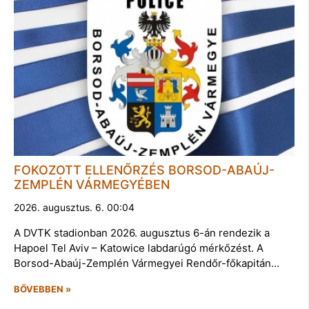
FOKOZOTT ELLENŐRZÉS BORSOD-ABAÚJ-
ZEMPLÉN VÁRMEGYÉBEN
2026. augusztus. 6. 00:04
A DVTK stadionban 2026. augusztus 6-án rendezik a
Hapoel Tel Aviv – Katowice labdarúgó mérkőzést. A
Borsod-Abaúj-Zemplén Vármegyei Rendőr-főkapitán…
BŐVEBBEN »