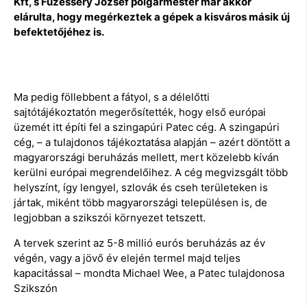
Kft, s Füzesséry József polgármester már akkor
elárulta, hogy megérkeztek a gépek a kisváros másik új
befektetőjéhez is.
Ma pedig föllebbent a fátyol, s a délelőtti
sajtótájékoztatón megerősítették, hogy első európai
üzemét itt építi fel a szingapúri Patec cég. A szingapúri
cég, – a tulajdonos tájékoztatása alapján – azért döntött a
magyarországi beruházás mellett, mert közelebb kíván
kerülni európai megrendelőihez. A cég megvizsgált több
helyszínt, így lengyel, szlovák és cseh területeken is
jártak, miként több magyarországi településen is, de
legjobban a szikszói környezet tetszett.
A tervek szerint az 5-8 millió eurós beruházás az év
végén, vagy a jövő év elején termel majd teljes
kapacitással – mondta Michael Wee, a Patec tulajdonosa
Szikszón