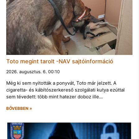
Toto megint tarolt -NAV sajtóinformáció
2026. augusztus. 6. 00:10
Még ki sem nyitották a ponyvát, Toto már jelzett. A
cigaretta- és kábítószerkereső szolgálati kutya ezúttal
sem tévedett: több mint hatezer doboz ille…
BŐVEBBEN »