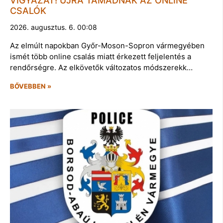
VIGYÁZAT! ÚJRA TÁMADNAK AZ ONLINE
CSALÓK
2026. augusztus. 6. 00:08
Az elmúlt napokban Győr-Moson-Sopron vármegyében
ismét több online csalás miatt érkezett feljelentés a
rendőrségre. Az elkövetők változatos módszerekk…
BŐVEBBEN »