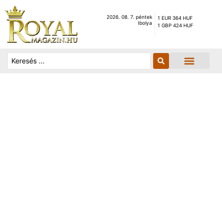
2026. 08. 7. péntek
1 EUR 364 HUF
Ibolya
1 GBP 424 HUF