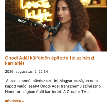
Ónodi Adél külföldön építette fel színészi
karrierjét
2026. augusztus. 2. 22:34
A transznemű művész szerint Magyarországon nem
kapott valódi esélyt Ónodi Adél transznemű színésznő
Németországban építi karrierjét. A Creator TV …
BŐVEBBEN »