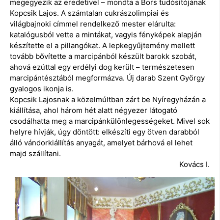
megegyezik az eredetivel – mondta a Bors tudósítójának
Kopcsik Lajos. A számtalan cukrászolimpiai és
világbajnoki címmel rendelkező mester elárulta:
katalógusból vette a mintákat, vagyis fényképek alapján
készítette el a pillangókat. A lepkegyűjtemény mellett
tovább bővítette a marcipánból készült barokk szobát,
ahová ezúttal egy erdélyi dog került – természetesen
marcipántésztából megformázva. Új darab Szent György
gyalogos ikonja is.
Kopcsik Lajosnak a közelmúltban zárt be Nyíregyházán a
kiállítása, ahol három hét alatt négyezer látogató
csodálhatta meg a marcipánkülönlegességeket. Mivel sok
helyre hívják, úgy döntött: elkészíti egy ötven darabból
álló vándorkiállítás anyagát, amelyet bárhová el lehet
majd szállítani.
Kovács I.