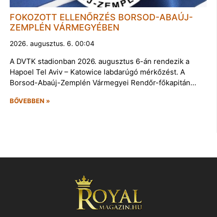
FOKOZOTT ELLENŐRZÉS BORSOD-ABAÚJ-
ZEMPLÉN VÁRMEGYÉBEN
2026. augusztus. 6. 00:04
A DVTK stadionban 2026. augusztus 6-án rendezik a
Hapoel Tel Aviv – Katowice labdarúgó mérkőzést. A
Borsod-Abaúj-Zemplén Vármegyei Rendőr-főkapitán…
BŐVEBBEN »