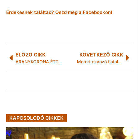
Érdekesnek találtad? Oszd meg a Facebookon!
ELŐZŐ CIKK
KÖVETKEZŐ CIKK
ARANYKORONA ÉTTEREM-SZÁLLODA & SÉTÁLÓ PINCE
Motort elorozó fiatalkorú vadorzók (Szerencsi Rk – B-A-Z. MRFK)
KAPCSOLÓDÓ CIKKEK