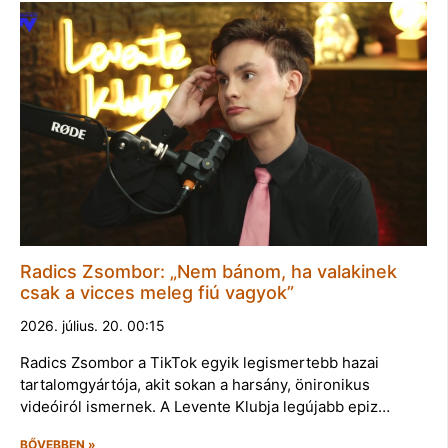
Radics Zsombor: „Nem bánom, ha valakinek
csak a vicces meleg fiú vagyok”
2026. július. 20. 00:15
Radics Zsombor a TikTok egyik legismertebb hazai
tartalomgyártója, akit sokan a harsány, önironikus
videóiról ismernek. A Levente Klubja legújabb epiz…
BŐVEBBEN »