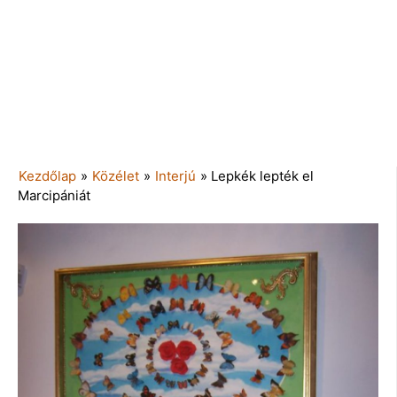
Kezdőlap
»
Közélet
»
Interjú
»
Lepkék lepték el
Marcipániát