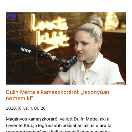
Dulin Metta a kamaszkoráról: „Iszonyúan
néztem ki”
2026. július. 1. 00:28
Magányos kamaszkoráról vallott Dulin Metta, aki a
Levente Klubja legfrissebb adásában azt is elárulta,
rengeteg pattanással kellett megküzdenie ezekbe…