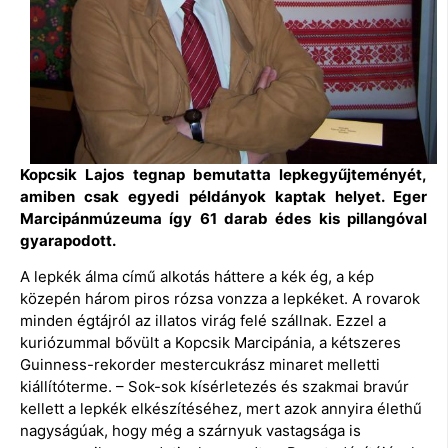
Kopcsik Lajos
tegnap bemutatta lepkegyűjteményét,
amiben csak egyedi példányok kaptak helyet. Eger
Marcipánmúzeuma így 61 darab édes kis pillangóval
gyarapodott.
A lepkék álma című alkotás háttere a kék ég, a kép
közepén három piros rózsa vonzza a lepkéket. A rovarok
minden égtájról az illatos virág felé szállnak. Ezzel a
kuriózummal bővült a Kopcsik Marcipánia, a kétszeres
Guinness-rekorder mestercukrász minaret melletti
kiállítóterme. – Sok-sok kísérletezés és szakmai bravúr
kellett a lepkék elkészítéséhez, mert azok annyira élethű
nagyságúak, hogy még a szárnyuk vastagsága is