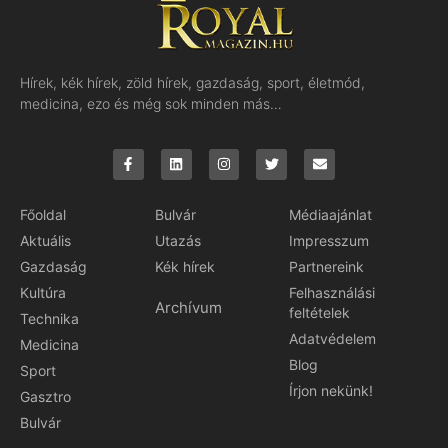
Hírek, kék hírek, zöld hírek, gazdaság, sport, életmód,
medicina, ezo és még sok minden más…
Főoldal
Bulvár
Médiaajánlat
Aktuális
Utazás
Impresszum
Gazdaság
Kék hírek
Partnereink
Kultúra
Felhasználási
Archívum
feltételek
Technika
Adatvédelem
Medicina
Blog
Sport
Írjon nekünk!
Gasztro
Bulvár