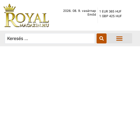
2026. 08. 9. vasárnap
1 EUR 365 HUF
Emőd
1 GBP 425 HUF