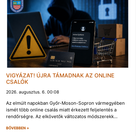
VIGYÁZAT! ÚJRA TÁMADNAK AZ ONLINE
CSALÓK
2026. augusztus. 6. 00:08
Az elmúlt napokban Győr-Moson-Sopron vármegyében
ismét több online csalás miatt érkezett feljelentés a
rendőrségre. Az elkövetők változatos módszerekk…
BŐVEBBEN »