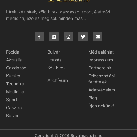
Hírek, kék hírek, zöld hírek, gazdaság, sport, életmód,
medicina, ezo és még sok minden más…
Főoldal
Bulvár
Médiaajánlat
Aktuális
Utazás
Impresszum
Gazdaság
Kék hírek
Partnereink
Kultúra
Felhasználási
Archívum
feltételek
Technika
Adatvédelem
Medicina
Blog
Sport
Írjon nekünk!
Gasztro
Bulvár
Copyright © 2026 Royalmagazin.hu