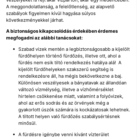
A meggondolatlanság, a felelőtlenség, az alapvető
szabályok figyelmen kívül hagyása súlyos
következményekkel járhat.
A biztonságos kikapcsolódás érdekében érdemes
megfogadni az alábbi tanácsokat:
Szabad vizek mentén a legbiztonságosabb a kijelölt
fürdőhelyen történő fürdőzés, illetve ott, ahol a
fürdés nem esik tiltó rendelkezés hatálya alá! A
kijelölt fürdőhelyeken szakszerű segítség is
rendelkezésre áll, ha mégis bekövetkezne a baj.
Különösen veszélyesek a bányatavak az állandóan
változó vízmélység, illetve a vízhőmérséklet
hirtelen csökkenése miatt, valamint a folyóvizek,
ahol az erős sodrás és az örvények még a
gyakorlott úszók számára is kockázatosak lehetnek.
A tiltott helyen való fürdőzés szabálysértésnek
minősül.
A fürdésre igénybe venni kívánt vízterület