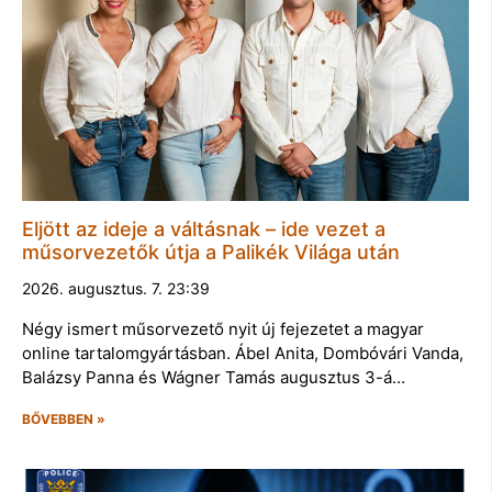
Eljött az ideje a váltásnak – ide vezet a
műsorvezetők útja a Palikék Világa után
2026. augusztus. 7. 23:39
Négy ismert műsorvezető nyit új fejezetet a magyar
online tartalomgyártásban. Ábel Anita, Dombóvári Vanda,
Balázsy Panna és Wágner Tamás augusztus 3-á…
BŐVEBBEN »