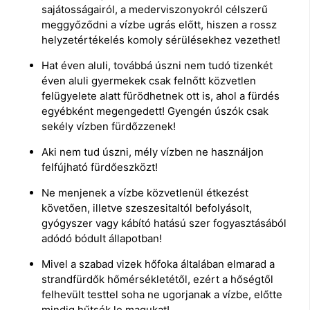
sajátosságairól, a mederviszonyokról célszerű
meggyőződni a vízbe ugrás előtt, hiszen a rossz
helyzetértékelés komoly sérülésekhez vezethet!
Hat éven aluli, továbbá úszni nem tudó tizenkét
éven aluli gyermekek csak felnőtt közvetlen
felügyelete alatt fürödhetnek ott is, ahol a fürdés
egyébként megengedett! Gyengén úszók csak
sekély vízben fürdőzzenek!
Aki nem tud úszni, mély vízben ne használjon
felfújható fürdőeszközt!
Ne menjenek a vízbe közvetlenül étkezést
követően, illetve szeszesitaltól befolyásolt,
gyógyszer vagy kábító hatású szer fogyasztásából
adódó bódult állapotban!
Mivel a szabad vizek hőfoka általában elmarad a
strandfürdők hőmérsékletétől, ezért a hőségtől
felhevült testtel soha ne ugorjanak a vízbe, előtte
mindig hűtsék le magukat!