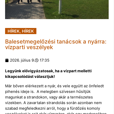
HÍREK
,
HÍREK
Balesetmegelőzési tanácsok a nyárra:
vízparti veszélyek
2026. július 9.
17:35
Legyünk elővigyázatosak, ha a vízpart melletti
kikapcsolódást választjuk!
Már bőven elérkezett a nyár, és vele együtt az önfeledt
pihenés ideje is. A melegben szívesen hűsítjük
magunkat a strandokon, vagy akár a természetes
vizekben. A zavartalan strandolás során azonban nem
szabad megfeledkezni arról, hogy a fürdőzés komoly
veszélyeket is rejt akár vízparton, akár egy medencében.