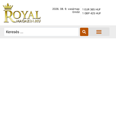
2026. 08. 9. vasárnap
1 EUR 365 HUF
Emőd
1 GBP 425 HUF