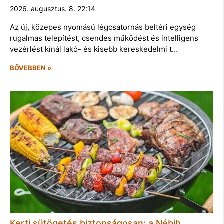
2026. augusztus. 8. 22:14
Az új, közepes nyomású légcsatornás beltéri egység
rugalmas telepítést, csendes működést és intelligens
vezérlést kínál lakó- és kisebb kereskedelmi t…
BŐVEBBEN »
Kerti sütögetés biztonságosan: a Nébih