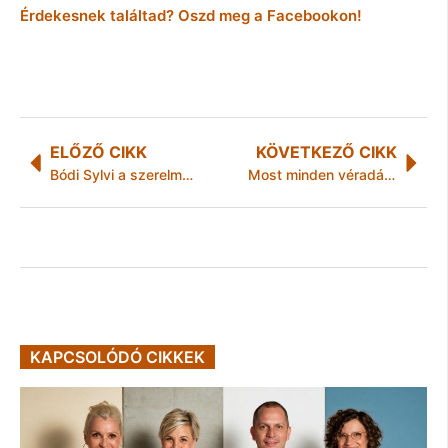
Érdekesnek találtad? Oszd meg a Facebookon!
ELŐZŐ CIKK
KÖVETKEZŐ CIKK
Bódi Sylvi a szerelméről: „Sokat kellett várnom rá”
Most minden véradásra szükség van
KAPCSOLÓDÓ CIKKEK