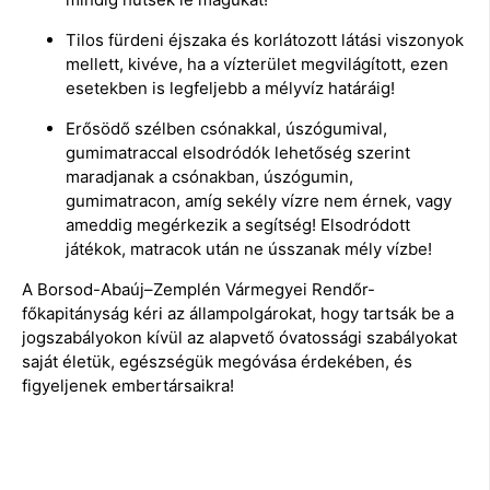
Tilos fürdeni éjszaka és korlátozott látási viszonyok
mellett, kivéve, ha a vízterület megvilágított, ezen
esetekben is legfeljebb a mélyvíz határáig!
Erősödő szélben csónakkal, úszógumival,
gumimatraccal elsodródók lehetőség szerint
maradjanak a csónakban, úszógumin,
gumimatracon, amíg sekély vízre nem érnek, vagy
ameddig megérkezik a segítség! Elsodródott
játékok, matracok után ne ússzanak mély vízbe!
A Borsod-Abaúj–Zemplén Vármegyei Rendőr-
főkapitányság kéri az állampolgárokat, hogy tartsák be a
jogszabályokon kívül az alapvető óvatossági szabályokat
saját életük, egészségük megóvása érdekében, és
figyeljenek embertársaikra!