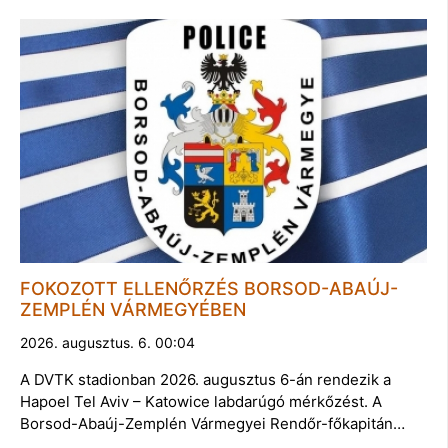
FOKOZOTT ELLENŐRZÉS BORSOD-ABAÚJ-
ZEMPLÉN VÁRMEGYÉBEN
2026. augusztus. 6. 00:04
A DVTK stadionban 2026. augusztus 6-án rendezik a
Hapoel Tel Aviv – Katowice labdarúgó mérkőzést. A
Borsod-Abaúj-Zemplén Vármegyei Rendőr-főkapitán…