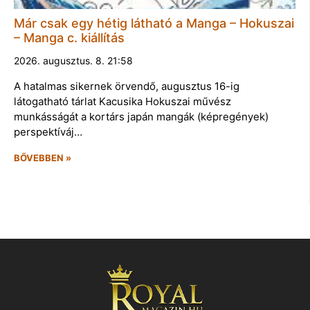
Már csak egy hétig látható a Manga – Hokuszai
– Manga c. kiállítás
2026. augusztus. 8. 21:58
A hatalmas sikernek örvendő, augusztus 16-ig
látogatható tárlat Kacusika Hokuszai művész
munkásságát a kortárs japán mangák (képregények)
perspektíváj…
BŐVEBBEN »