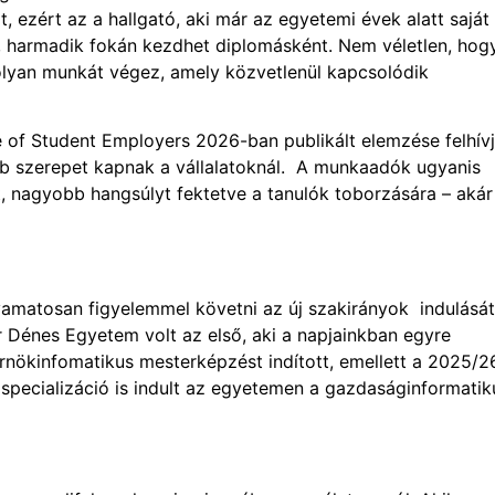
t, ezért az a hallgató, aki már az egyetemi évek alatt saját
k, harmadik fokán kezdhet diplomásként. Nem véletlen, hog
lyan munkát végez, amely közvetlenül kapcsolódik
e of Student Employers 2026-ban publikált elemzése felhívj
bb szerepet kapnak a vállalatoknál. A munkaadók ugyanis
, nagyobb hangsúlyt fektetve a tanulók toborzására – akár
yamatosan figyelemmel követni az új szakirányok indulását 
r Dénes Egyetem volt az első, aki a napjainkban egyre
érnökinfomatikus mesterképzést indított, emellett a 2025/2
specializáció is indult az egyetemen a gazdaságinformatik