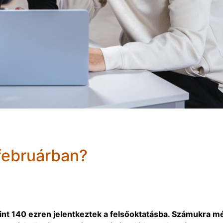
februárban?
nt 140 ezren jelentkeztek a felsőoktatásba. Számukra m