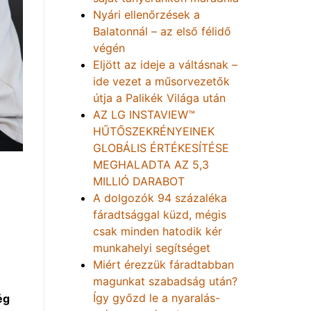
Nyári ellenőrzések a
Balatonnál – az első félidő
végén
Eljött az ideje a váltásnak –
ide vezet a műsorvezetők
útja a Palikék Világa után
AZ LG INSTAVIEW™
HŰTŐSZEKRÉNYEINEK
GLOBÁLIS ÉRTÉKESÍTÉSE
MEGHALADTA AZ 5,3
MILLIÓ DARABOT
A dolgozók 94 százaléka
fáradtsággal küzd, mégis
csak minden hatodik kér
munkahelyi segítséget
Miért érezzük fáradtabban
magunkat szabadság után?
Így győzd le a nyaralás-
ég