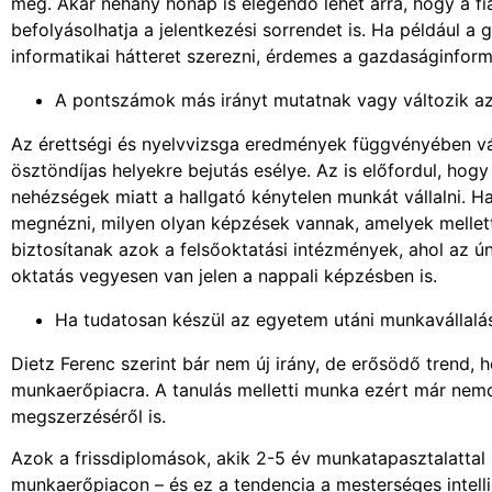
meg. Akár néhány hónap is elegendő lehet arra, hogy a fi
befolyásolhatja a jelentkezési sorrendet is. Ha például 
informatikai hátteret szerezni, érdemes a gazdaságinforma
A pontszámok más irányt mutatnak vagy változik az
Az érettségi és nyelvvizsga eredmények függvényében vá
ösztöndíjas helyekre bejutás esélye. Az is előfordul, hogy 
nehézségek miatt a hallgató kénytelen munkát vállalni. H
megnézni, milyen olyan képzések vannak, amelyek mellett
biztosítanak azok a felsőoktatási intézmények, ahol az ú
oktatás vegyesen van jelen a nappali képzésben is.
Ha tudatosan készül az egyetem utáni munkavállalá
Dietz Ferenc szerint bár nem új irány, de erősödő trend,
munkaerőpiacra. A tanulás melletti munka ezért már nem
megszerzéséről is.
Azok a frissdiplomások, akik 2-5 év munkatapasztalattal
munkaerőpiacon – és ez a tendencia a mesterséges intell