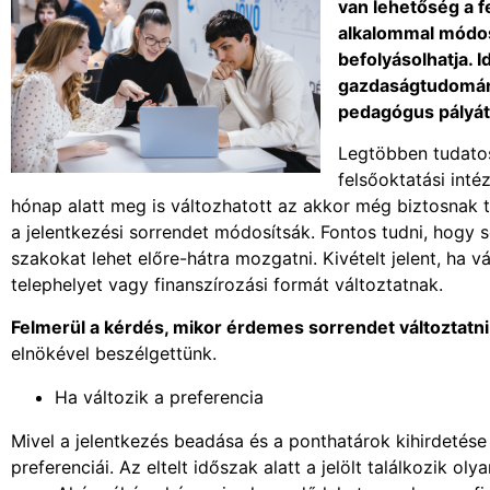
van lehetőség a f
alkalommal módosí
befolyásolhatja. 
gazdaságtudomány
pedagógus pályát 
Legtöbben tudatos
felsőoktatási inté
hónap alatt meg is változhatott az akkor még biztosnak 
a jelentkezési sorrendet módosítsák. Fontos tudni, hogy 
szakokat lehet előre-hátra mozgatni. Kivételt jelent, ha v
telephelyet vagy finanszírozási formát változtatnak.
Felmerül a kérdés, mikor érdemes sorrendet változtatni
elnökével beszélgettünk.
Ha változik a preferencia
Mivel a jelentkezés beadása és a ponthatárok kihirdetése
preferenciái. Az eltelt időszak alatt a jelölt találkozik 