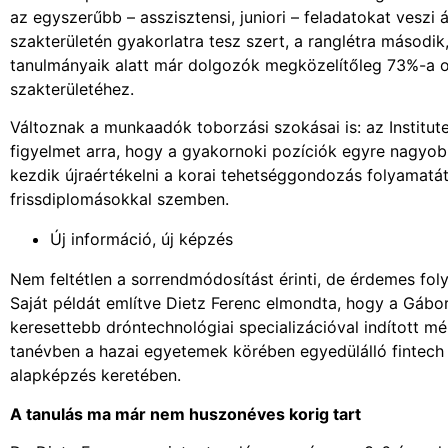
az egyszerűbb – asszisztensi, juniori – feladatokat veszi á
szakterületén gyakorlatra tesz szert, a ranglétra másodi
tanulmányaik alatt már dolgozók megközelítőleg 73%-a o
szakterületéhez.
Változnak a munkaadók toborzási szokásai is: az Institut
figyelmet arra, hogy a gyakornoki pozíciók egyre nagyo
kezdik újraértékelni a korai tehetséggondozás folyamatát
frissdiplomásokkal szemben.
Új információ, új képzés
Nem feltétlen a sorrendmódosítást érinti, de érdemes fol
Saját példát említve Dietz Ferenc elmondta, hogy a Gábo
keresettebb dróntechnológiai specializációval indított m
tanévben a hazai egyetemek körében egyedülálló fintech 
alapképzés keretében.
A tanulás ma már nem huszonéves korig tart