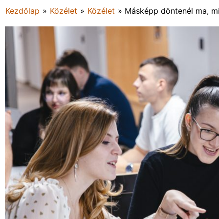
Kezdőlap
»
Közélet
»
Közélet
»
Másképp döntenél ma, mi