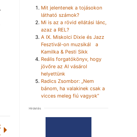
Mit jelentenek a tojásokon
.
látható számok?
Mi is az a rövid ellátási lánc,
.
azaz a REL?
A IX. Miskolci Dixie és Jazz
Fesztivál-on muzsikál a
Kamilka & Pesti Sikk
Reális forgatókönyv, hogy
jövőre az AI vásárol
helyettünk
Radics Zsombor: „Nem
bánom, ha valakinek csak a
vicces meleg fiú vagyok”
Hirdetés
K
elencei- és a Tisza-tónál