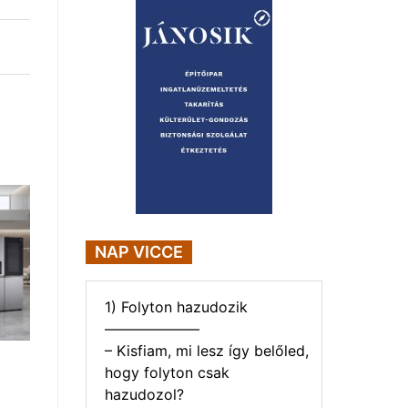
NAP VICCE
1) Folyton hazudozik
——————–
– Kisfiam, mi lesz így belőled,
hogy folyton csak
hazudozol?