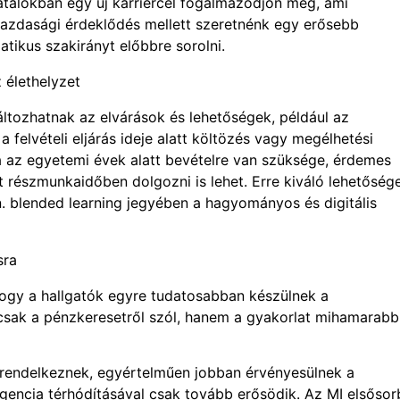
atalokban egy új karriercél fogalmazódjon meg, ami
a gazdasági érdeklődés mellett szeretnénk egy erősebb
tikus szakirányt előbbre sorolni.
 élethelyzet
ltozhatnak az elvárások és lehetőségek, például az
a felvételi eljárás ideje alatt költözés vagy megélhetési
a az egyetemi évek alatt bevételre van szüksége, érdemes
 részmunkaidőben dolgozni is lehet. Erre kiváló lehetőség
n. blended learning jegyében a hagyományos és digitális
sra
 hogy a hallgatók egyre tudatosabban készülnek a
csak a pénzkeresetről szól, hanem a gyakorlat mihamarabb
 rendelkeznek, egyértelműen jobban érvényesülnek a
igencia térhódításával csak tovább erősödik. Az MI elsőso