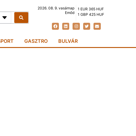
2026. 08. 9. vasárnap
1 EUR 365 HUF
Emőd
1 GBP 425 HUF
SPORT
GASZTRO
BULVÁR