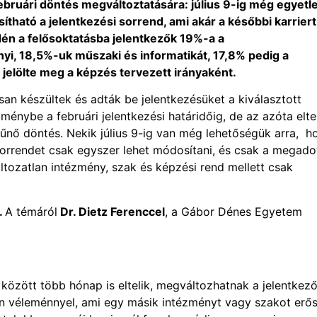
ebruári döntés megváltoztatására: július 9-ig még egyetl
tható a jelentkezési sorrend, ami akár a későbbi karriert
Idén a felősoktatásba
jelentkezők 19%-a a
i, 18,5%-uk műszaki és informatikát, 17,8% pedig a
jelölte meg a képzés tervezett irányaként.
an készültek és adták be jelentkezésüket a kiválasztott
zménybe a februári jelentkezési határidőig, de az azóta elte
tűnő döntés. Nekik július 9-ig van még lehetőségük arra, h
sorrendet csak egyszer lehet módosítani, és csak a megado
áltozatlan intézmény, szak és képzési rend mellett csak
.
A témáról
Dr. Dietz Ferenccel
, a Gábor Dénes Egyetem
 között több hónap is eltelik, megváltozhatnak a jelentkez
olyan véleménnyel, ami egy másik intézményt vagy szakot erős