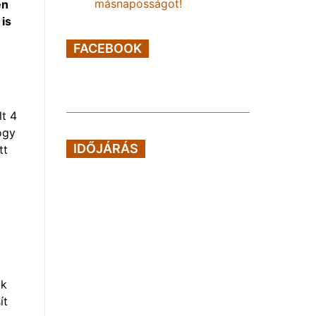
másnaposságot!
en
 is
FACEBOOK
lt 4
ogy
IDŐJÁRÁS
tt
ők
ít