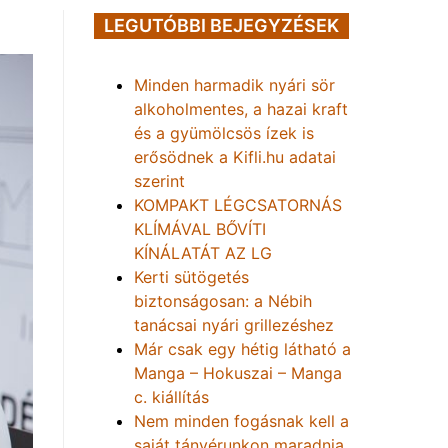
LEGUTÓBBI BEJEGYZÉSEK
Minden harmadik nyári sör
alkoholmentes, a hazai kraft
és a gyümölcsös ízek is
erősödnek a Kifli.hu adatai
szerint
KOMPAKT LÉGCSATORNÁS
KLÍMÁVAL BŐVÍTI
KÍNÁLATÁT AZ LG
Kerti sütögetés
biztonságosan: a Nébih
tanácsai nyári grillezéshez
Már csak egy hétig látható a
Manga – Hokuszai – Manga
c. kiállítás
Nem minden fogásnak kell a
saját tányérunkon maradnia