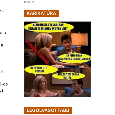
Hirdetés
y a
KARIKATÚRA
a a
 a
is.
6-os
us
LEGOLVASOTTABB