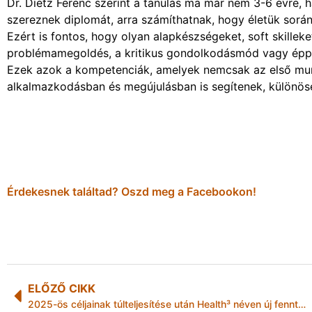
Dr. Dietz Ferenc szerint a tanulás ma már nem 3-6 évre, h
szereznek diplomát, arra számíthatnak, hogy életük során
Ezért is fontos, hogy olyan alapkészségeket, soft skilleket
problémamegoldés, a kritikus gondolkodásmód vagy épp
Ezek azok a kompetenciák, amelyek nemcsak az első mu
alkalmazkodásban és megújulásban is segítenek, különöse
Érdekesnek találtad? Oszd meg a Facebookon!
ELŐZŐ CIKK
2025-ös céljainak túlteljesítése után Health³ néven új fenntarthatósági stratégiát indít az Opella.