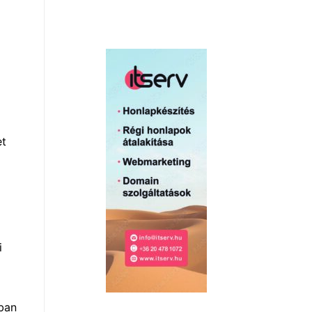
et
i
rban