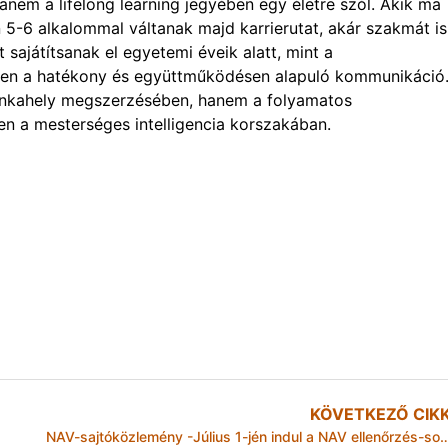
anem a lifelong learning jegyében egy életre szól. Akik ma
 5-6 alkalommal váltanak majd karrierutat, akár szakmát is
 sajátítsanak el egyetemi éveik alatt, mint a
en a hatékony és együttműködésen alapuló kommunikáció
nkahely megszerzésében, hanem a folyamatos
n a mesterséges intelligencia korszakában.
KÖVETKEZŐ CIK
NAV-sajtóközlemény -Július 1-jén indul a NAV ellenőrzés-sorozata a Balatonnál, a V