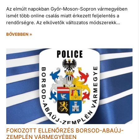
Az elmúlt napokban Győr-Moson-Sopron vármegyében
ismét több online csalás miatt érkezett feljelentés a
rendőrségre. Az elkövetők változatos módszerekk…
BŐVEBBEN »
FOKOZOTT ELLENŐRZÉS BORSOD-ABAÚJ-
ZEMPLÉN VÁRMEGYÉBEN