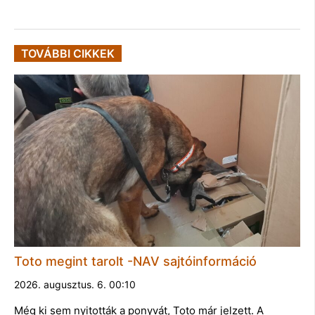
TOVÁBBI CIKKEK
Toto megint tarolt -NAV sajtóinformáció
2026. augusztus. 6. 00:10
Még ki sem nyitották a ponyvát, Toto már jelzett. A