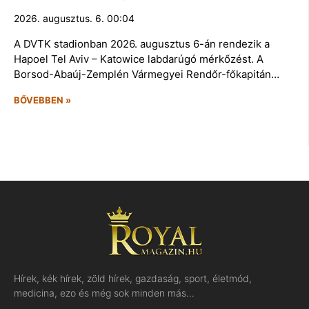
2026. augusztus. 6. 00:04
A DVTK stadionban 2026. augusztus 6-án rendezik a
Hapoel Tel Aviv – Katowice labdarúgó mérkőzést. A
Borsod-Abaúj-Zemplén Vármegyei Rendőr-főkapitán…
BŐVEBBEN »
Hírek, kék hírek, zöld hírek, gazdaság, sport, életmód,
medicina, ezo és még sok minden más…