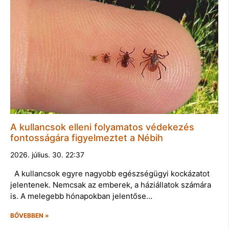
A kullancsok elleni folyamatos védekezés
fontosságára figyelmeztet a Nébih
2026. július. 30. 22:37
A kullancsok egyre nagyobb egészségügyi kockázatot
jelentenek. Nemcsak az emberek, a háziállatok számára
is. A melegebb hónapokban jelentőse…
BŐVEBBEN »