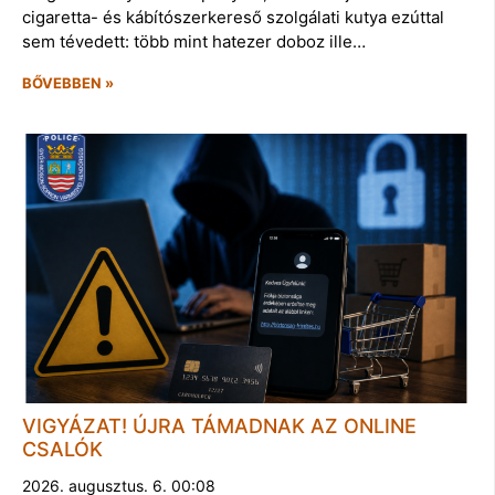
cigaretta- és kábítószerkereső szolgálati kutya ezúttal
sem tévedett: több mint hatezer doboz ille…
BŐVEBBEN »
VIGYÁZAT! ÚJRA TÁMADNAK AZ ONLINE
CSALÓK
2026. augusztus. 6. 00:08