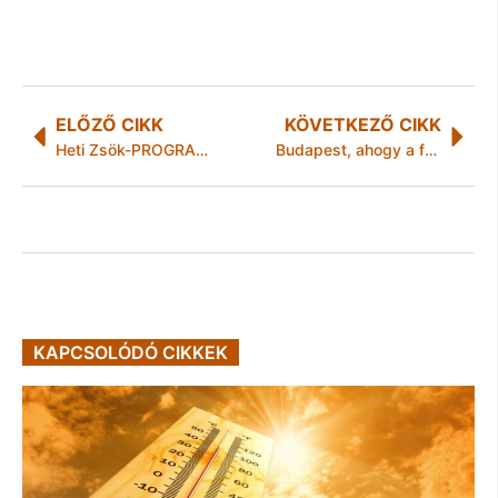
ELŐZŐ CIKK
KÖVETKEZŐ CIKK
Heti Zsök-PROGRAMAJÁNLÓ 2026. június 29. – július 6.
Budapest, ahogy a festők látták
KAPCSOLÓDÓ CIKKEK