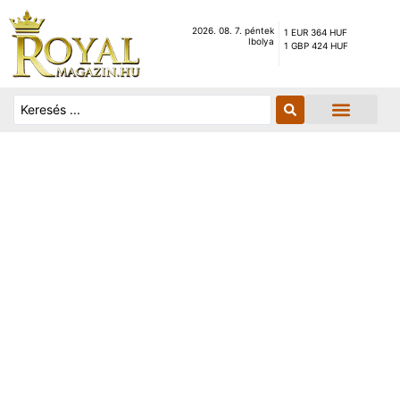
2026. 08. 7. péntek
1 EUR 364 HUF
Ibolya
1 GBP 424 HUF