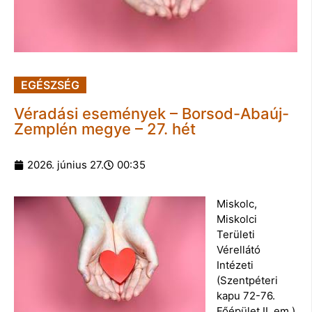
EGÉSZSÉG
Véradási események – Borsod-Abaúj-
Zemplén megye – 27. hét
2026. június 27.
00:35
Miskolc,
Miskolci
Területi
Vérellátó
Intézeti
(Szentpéteri
kapu 72-76.
Főépület II. em.)