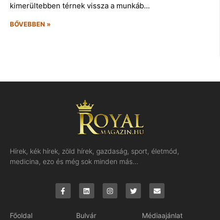
kimerültebben térnek vissza a munkáb…
BŐVEBBEN »
Hírek, kék hírek, zöld hírek, gazdaság, sport, életmód,
medicina, ezo és még sok minden más…
Főoldal
Bulvár
Médiaajánlat