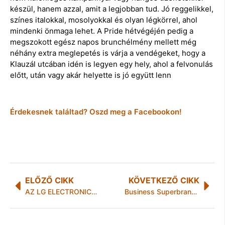
készül, hanem azzal, amit a legjobban tud. Jó reggelikkel,
színes italokkal, mosolyokkal és olyan légkörrel, ahol
mindenki önmaga lehet. A Pride hétvégéjén pedig a
megszokott egész napos brunchélmény mellett még
néhány extra meglepetés is várja a vendégeket, hogy a
Klauzál utcában idén is legyen egy hely, ahol a felvonulás
előtt, után vagy akár helyette is jó együtt lenn
Érdekesnek találtad? Oszd meg a Facebookon!
ELŐZŐ CIKK
KÖVETKEZŐ CIKK
AZ LG ELECTRONICS BEMUTATJA E-PAPER DISPLAY KIJELZŐJÉT
Business Superbrands 2026 minősítést nyert a Husqvarna Magyarország