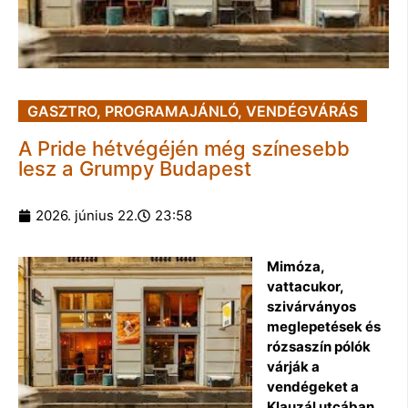
GASZTRO
,
PROGRAMAJÁNLÓ
,
VENDÉGVÁRÁS
A Pride hétvégéjén még színesebb
lesz a Grumpy Budapest
2026. június 22.
23:58
Mimóza,
vattacukor,
szivárványos
meglepetések és
rózsaszín pólók
várják a
vendégeket a
Klauzál utcában