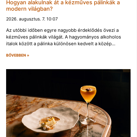
Hogyan alakulnak át a kézműves pálinkák a
modern világban?
2026. augusztus. 7. 10:07
Az utóbbi időben egyre nagyobb érdeklődés övezi a
kézműves pálinkák világát. A hagyományos alkoholos
italok között a pálinka különösen kedvelt a közép…
BŐVEBBEN »