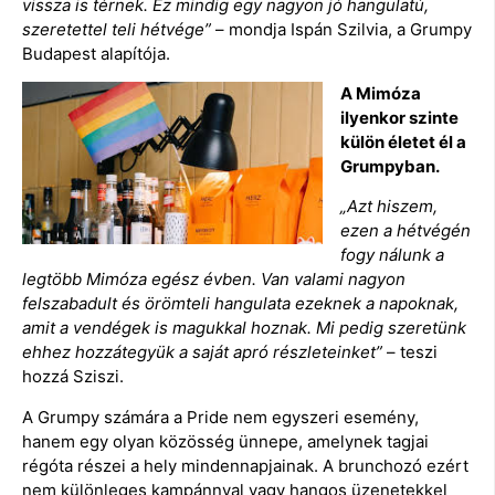
vissza is térnek. Ez mindig egy nagyon jó hangulatú,
szeretettel teli hétvége”
– mondja Ispán Szilvia, a Grumpy
Budapest alapítója.
A Mimóza
ilyenkor szinte
külön életet él a
Grumpyban.
„Azt hiszem,
ezen a hétvégén
fogy nálunk a
legtöbb Mimóza egész évben. Van valami nagyon
felszabadult és örömteli hangulata ezeknek a napoknak,
amit a vendégek is magukkal hoznak. Mi pedig szeretünk
ehhez hozzátegyük a saját apró részleteinket”
– teszi
hozzá Sziszi.
A Grumpy számára a Pride nem egyszeri esemény,
hanem egy olyan közösség ünnepe, amelynek tagjai
régóta részei a hely mindennapjainak. A brunchozó ezért
nem különleges kampánnyal vagy hangos üzenetekkel