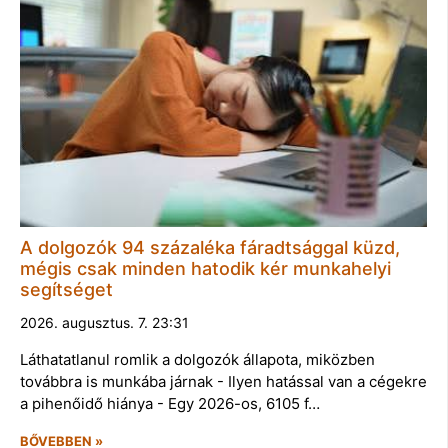
A dolgozók 94 százaléka fáradtsággal küzd,
mégis csak minden hatodik kér munkahelyi
segítséget
2026. augusztus. 7. 23:31
Láthatatlanul romlik a dolgozók állapota, miközben
továbbra is munkába járnak - Ilyen hatással van a cégekre
a pihenőidő hiánya - Egy 2026-os, 6105 f…
BŐVEBBEN »