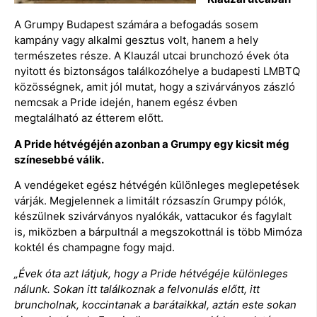
A Grumpy Budapest számára a befogadás sosem
kampány vagy alkalmi gesztus volt, hanem a hely
természetes része. A Klauzál utcai brunchozó évek óta
nyitott és biztonságos találkozóhelye a budapesti LMBTQ
közösségnek, amit jól mutat, hogy a szivárványos zászló
nemcsak a Pride idején, hanem egész évben
megtalálható az étterem előtt.
A Pride hétvégéjén azonban a Grumpy egy kicsit még
színesebbé válik.
A vendégeket egész hétvégén különleges meglepetések
várják. Megjelennek a limitált rózsaszín Grumpy pólók,
készülnek szivárványos nyalókák, vattacukor és fagylalt
is, miközben a bárpultnál a megszokottnál is több Mimóza
koktél és champagne fogy majd.
„Évek óta azt látjuk, hogy a Pride hétvégéje különleges
nálunk. Sokan itt találkoznak a felvonulás előtt, itt
bruncholnak, koccintanak a barátaikkal, aztán este sokan