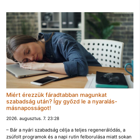
Miért érezzük fáradtabban magunkat
szabadság után? Így győzd le a nyaralás-
másnaposságot!
2026. augusztus. 7. 23:28
– Bár a nyári szabadság célja a teljes regenerálódás, a
zsúfolt programok és a napi rutin felborulása miatt sokan