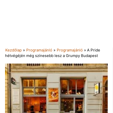
Kezdőlap
»
Programajánló
»
Programajánló
»
A Pride
hétvégéjén még színesebb lesz a Grumpy Budapest