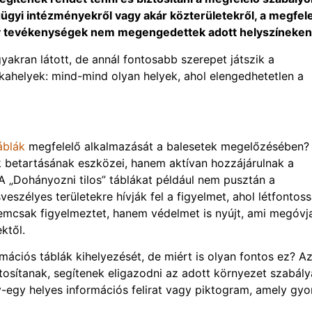
gügyi intézményekről vagy akár közterületekről, a megfel
ely tevékenységek nem megengedettek adott helyszíneke
 gyakran látott, de annál fontosabb szerepet játszik a
helyek: mind-mind olyan helyek, ahol elengedhetetlen a
áblák
megfelelő alkalmazását a balesetek megelőzésében?
k betartásának eszközei, hanem aktívan hozzájárulnak a
A „Dohányozni tilos” táblákat például nem pusztán a
eszélyes területekre hívják fel a figyelmet, ahol létfontos
 nemcsak figyelmeztet, hanem védelmet is nyújt, ami megóvj
ktől.
ációs táblák kihelyezését, de miért is olyan fontos ez? A
ztosítanak, segítenek eligazodni az adott környezet szabály
gy-egy helyes információs felirat vagy piktogram, amely gyo