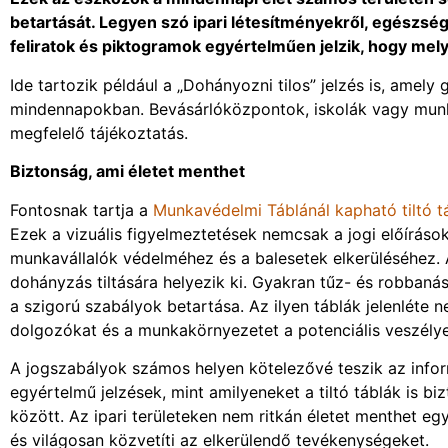
betartását. Legyen szó ipari létesítményekről, egészsé
feliratok és piktogramok egyértelműen jelzik, hogy m
Ide tartozik például a „Dohányozni tilos” jelzés is, amely
mindennapokban. Bevásárlóközpontok, iskolák vagy munka
megfelelő tájékoztatás.
Biztonság, ami életet menthet
Fontosnak tartja a
Munkavédelmi Táblánál kapható tiltó t
Ezek a vizuális figyelmeztetések nemcsak a jogi előíráso
munkavállalók védelméhez és a balesetek elkerüléséhez. 
dohányzás tiltására helyezik ki. Gyakran tűz- és robbanásv
a szigorú szabályok betartása. Az ilyen táblák jelenléte
dolgozókat és a munkakörnyezetet a potenciális veszélye
A jogszabályok számos helyen kötelezővé teszik az inform
egyértelmű jelzések, mint amilyeneket a tiltó táblák is bi
között. Az ipari területeken nem ritkán életet menthet e
és világosan közvetíti az elkerülendő tevékenységeket.