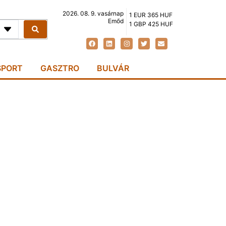
2026. 08. 9. vasárnap
1 EUR 365 HUF
Emőd
1 GBP 425 HUF
SPORT
GASZTRO
BULVÁR