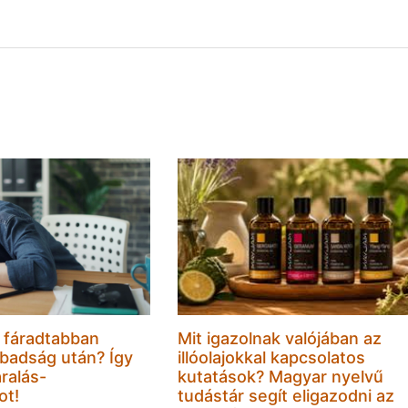
 fáradtabban
Mit igazolnak valójában az
badság után? Így
illóolajokkal kapcsolatos
ralás-
kutatások? Magyar nyelvű
ot!
tudástár segít eligazodni az