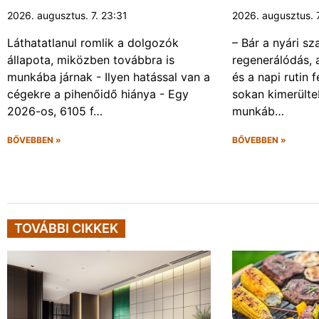
2026. augusztus. 7. 23:31
2026. augusztus. 
Láthatatlanul romlik a dolgozók
– Bár a nyári sz
állapota, miközben továbbra is
regenerálódás, 
munkába járnak - Ilyen hatással van a
és a napi rutin 
cégekre a pihenőidő hiánya - Egy
sokan kimerülte
2026-os, 6105 f…
munkáb…
BŐVEBBEN »
BŐVEBBEN »
TOVÁBBI CIKKEK