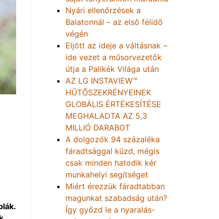
Nyári ellenőrzések a
Balatonnál – az első félidő
végén
Eljött az ideje a váltásnak –
ide vezet a műsorvezetők
útja a Palikék Világa után
AZ LG INSTAVIEW™
HŰTŐSZEKRÉNYEINEK
GLOBÁLIS ÉRTÉKESÍTÉSE
MEGHALADTA AZ 5,3
MILLIÓ DARABOT
A dolgozók 94 százaléka
fáradtsággal küzd, mégis
csak minden hatodik kér
munkahelyi segítséget
Miért érezzük fáradtabban
magunkat szabadság után?
lák.
Így győzd le a nyaralás-
k