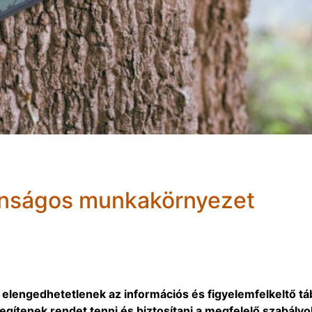
ztonságos munkakörnyezet
lengedhetetlenek az információs és figyelemfelkeltő táb
gítenek rendet tenni és biztosítani a megfelelő szabályo