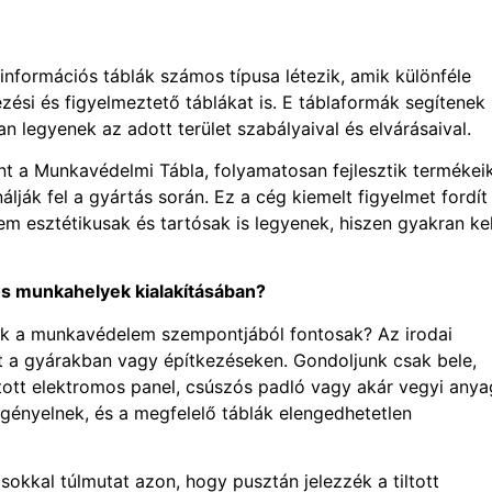
információs táblák számos típusa létezik, amik különféle
kezési és figyelmeztető táblákat is. E táblaformák segítenek
n legyenek az adott terület szabályaival és elvárásaival.
t a Munkavédelmi Tábla, folyamatosan fejlesztik termékeik
ák fel a gyártás során. Ez a cég kiemelt figyelmet fordít
em esztétikusak és tartósak is legyenek, hiszen gyakran kel
os munkahelyek kialakításában?
sak a munkavédelem szempontjából fontosak? Az irodai
t a gyárakban vagy építkezéseken. Gondoljunk csak bele,
itott elektromos panel, csúszós padló vagy akár vegyi any
gényelnek, és a megfelelő táblák elengedhetetlen
sokkal túlmutat azon, hogy pusztán jelezzék a tiltott