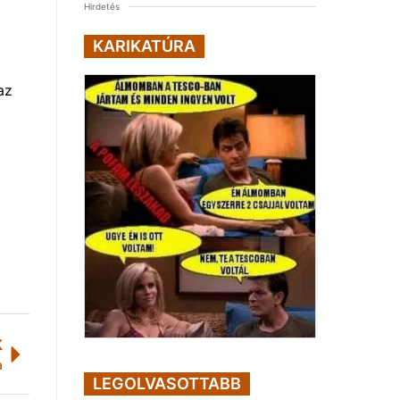
Hirdetés
KARIKATÚRA
az
K
a
LEGOLVASOTTABB