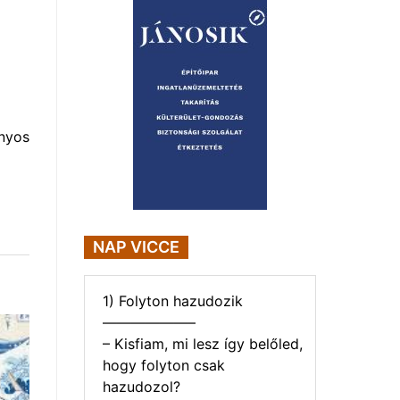
nyos
NAP VICCE
1) Folyton hazudozik
——————–
– Kisfiam, mi lesz így belőled,
hogy folyton csak
hazudozol?