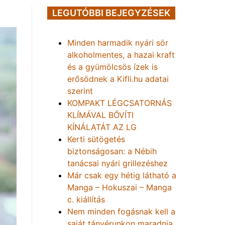
LEGUTÓBBI BEJEGYZÉSEK
Minden harmadik nyári sör
alkoholmentes, a hazai kraft
és a gyümölcsös ízek is
erősödnek a Kifli.hu adatai
szerint
KOMPAKT LÉGCSATORNÁS
KLÍMÁVAL BŐVÍTI
KÍNÁLATÁT AZ LG
Kerti sütögetés
biztonságosan: a Nébih
tanácsai nyári grillezéshez
Már csak egy hétig látható a
Manga – Hokuszai – Manga
c. kiállítás
Nem minden fogásnak kell a
saját tányérunkon maradnia