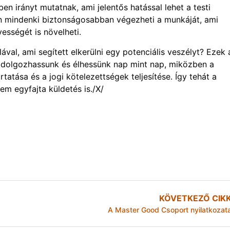
 irányt mutatnak, ami jelentős hatással lehet a testi
én mindenki biztonságosabban végezheti a munkáját, ami
sségét is növelheti.
ával, ami segített elkerülni egy potenciális veszélyt? Ezek 
n dolgozhassunk és élhessünk nap mint nap, miközben a
tása és a jogi kötelezettségek teljesítése. Így tehát a
m egyfajta küldetés is./X/
KÖVETKEZŐ CIK
A Master Good Csoport nyilatkozat