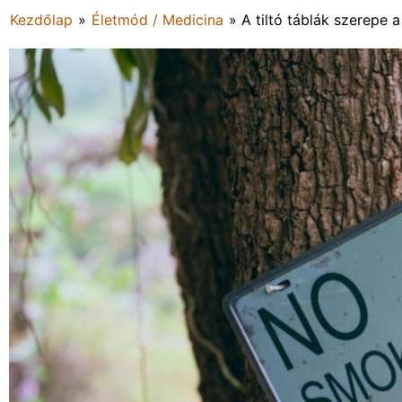
Kezdőlap
»
Életmód / Medicina
»
A tiltó táblák szerepe