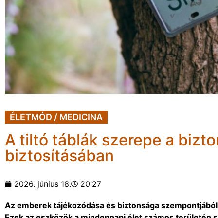
ÉLETMÓD / MEDICINA
A tiltó táblák szerepe a bi
biztosításában
2026. június 18.
20:27
Az emberek tájékozódása és biztonsága szempontjából e
Ezek az eszközök a mindennapi élet számos területén se