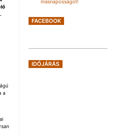
másnaposságot!
elő
n.
FACEBOOK
IDŐJÁRÁS
ságú
a a
z
ai
rsan