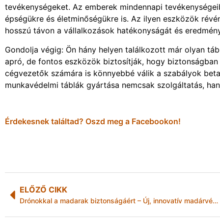
tevékenységeket. Az emberek mindennapi tevékenységeiben
épségükre és életminőségükre is. Az ilyen eszközök rév
hosszú távon a vállalkozások hatékonyságát és eredménye
Gondolja végig: Ön hány helyen találkozott már olyan tábl
apró, de fontos eszközök biztosítják, hogy biztonságba
cégvezetők számára is könnyebbé válik a szabályok betarta
munkavédelmi táblák gyártása nemcsak szolgáltatás, hane
Érdekesnek találtad? Oszd meg a Facebookon!
ELŐZŐ CIKK
Drónokkal a madarak biztonságáért – Új, innovatív madárvédelmi megoldás az OPUS TITÁSZ-nál