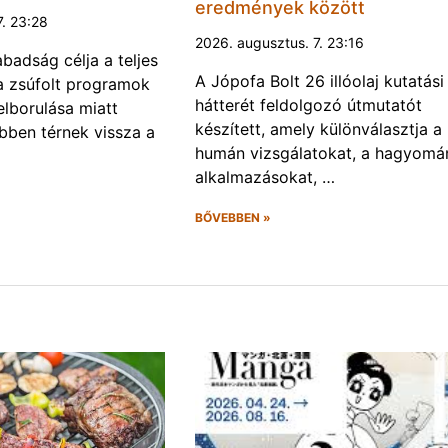
eredmények között
7. 23:28
2026. augusztus. 7. 23:16
abadság célja a teljes
A Jópofa Bolt 26 illóolaj kutatási
a zsúfolt programok
hátterét feldolgozó útmutatót
felborulása miatt
készített, amely különválasztja a
bben térnek vissza a
humán vizsgálatokat, a hagyomá
alkalmazásokat, …
BŐVEBBEN »