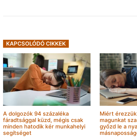
KAPCSOLÓDÓ CIKKEK
A dolgozók 94 százaléka
Miért érezzük
fáradtsággal küzd, mégis csak
magunkat sza
minden hatodik kér munkahelyi
győzd le a nya
segítséget
másnaposság