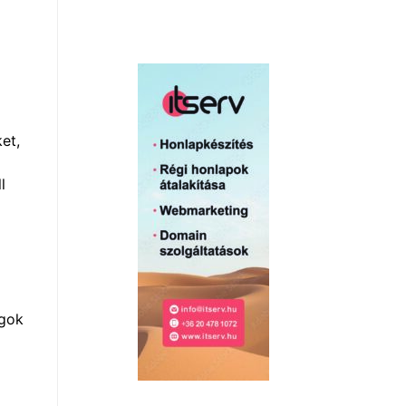
et,
l
agok