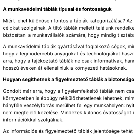
A munkavédelmi táblák típusai és fontosságuk
Miért lehet különösen fontos a táblák kategorizálása? Az 
célokat szolgálnak. A tiltó táblák mellett találunk rendel
biztosítani a munkavállalók számára, hogy mindig tisztába
A munkavédelmi táblák gyártásával foglalkozó cégek, min
hogy a legmodernebb anyagokat és technológiákat használj
arra, hogy a tájékoztató táblák ne csak informatívak, han
hosszú éveken át ellenállniuk a környezeti hatásoknak.
Hogyan segíthetnek a figyelmeztető táblák a biztonság
Gondolt már arra, hogy a figyelemfelkeltő táblák nem c
környezetben is éppúgy nélkülözhetetlenek lehetnek, min
hányféle veszélyforrás merülhet fel egy munkahelyen: ny
nem megfelelő kezelése. Mindezek különös óvatosságot i
információkkal szolgálnak.
Az információs és figyelmeztető táblák jelentősége tehát 