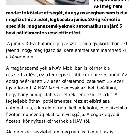
Aki még nem
rendezte kötelezettségét, és egy összegben nem tudja
megfizetni az adót, legkésőbb június 30-ig kérheti a
speciális, magánszemélyeknek automatikusan járó 5
havi pótlékmentes részletfizetést.
A június 30-ai határidő jogvesztő, ami a gyakorlatban azt
jelenti, hogy még igazolási kérelemmel sem menthető ki
a késedelem.
A magánszemélyek a NAV-Mobilban is kérhetik a
részletfizetést, ez a legnépszerűbb kérelmezési mód. Az
eddig beérkezett 37 ezer kérelemből csaknem 32 ezer
így érkezett. A NAV-Mobilban csak azt kell beállítani,
hogy hány hónap alatt szeretnék rendezni az adót. A
legfeljebb öthavi pótlékmentes részlet elbírálása
automatikus, a kérelmet nem kell indokolni, és a hivatal a
fizetési nehézség okát sem vizsgálja. A cégek egyedi
fizetési könnyítést kérhetnek a NAV-tól.
Aki nem kér részletet, de még nem is fizetett, az is