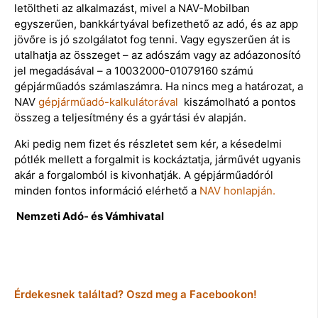
letöltheti az alkalmazást, mivel a NAV-Mobilban
egyszerűen, bankkártyával befizethető az adó, és az app
jövőre is jó szolgálatot fog tenni. Vagy egyszerűen át is
utalhatja az összeget – az adószám vagy az adóazonosító
jel megadásával – a 10032000-01079160 számú
gépjárműadós számlaszámra. Ha nincs meg a határozat, a
NAV
gépjárműadó-kalkulátorával
kiszámolható a pontos
összeg a teljesítmény és a gyártási év alapján.
Aki pedig nem fizet és részletet sem kér, a késedelmi
pótlék mellett a forgalmit is kockáztatja, járművét ugyanis
akár a forgalomból is kivonhatják. A gépjárműadóról
minden fontos információ elérhető a
NAV honlapján.
Nemzeti Adó- és Vámhivatal
Érdekesnek találtad? Oszd meg a Facebookon!