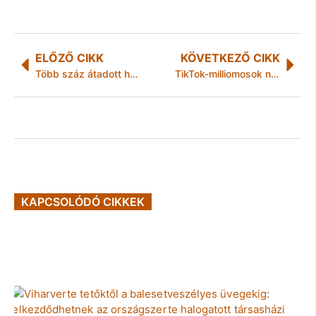
ELŐZŐ CIKK
KÖVETKEZŐ CIKK
Több száz átadott honlap után is fizetésre várnak a Demján-program szállítói
TikTok-milliomosok nyomában a NAV
KAPCSOLÓDÓ CIKKEK