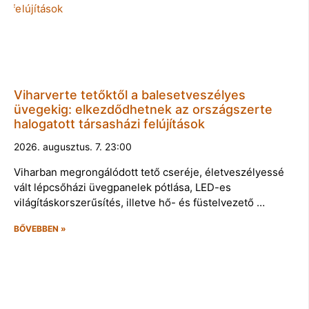
Viharverte tetőktől a balesetveszélyes
üvegekig: elkezdődhetnek az országszerte
halogatott társasházi felújítások
2026. augusztus. 7. 23:00
Viharban megrongálódott tető cseréje, életveszélyessé
vált lépcsőházi üvegpanelek pótlása, LED-es
világításkorszerűsítés, illetve hő- és füstelvezető …
BŐVEBBEN »