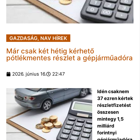
GAZDASÁG
,
NAV HÍREK
Már csak két hétig kérhető
pótlékmentes részlet a gépjárműadóra
2026. június 16.
22:47
Idén csaknem
37 ezren kértek
részletfizetést
összesen
mintegy 1,5
milliárd
forintnyi
gépjárműadóra.