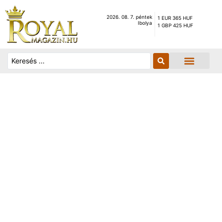
2026. 08. 7. péntek
1 EUR 365 HUF
Ibolya
1 GBP 425 HUF