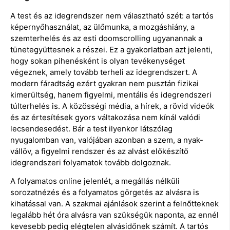
A test és az idegrendszer nem választható szét: a tartós
képernyőhasználat, az ülőmunka, a mozgáshiány, a
szemterhelés és az esti doomscrolling ugyanannak a
tünetegyüttesnek a részei. Ez a gyakorlatban azt jelenti,
hogy sokan pihenésként is olyan tevékenységet
végeznek, amely tovább terheli az idegrendszert. A
modern fáradtság ezért gyakran nem pusztán fizikai
kimerültség, hanem figyelmi, mentális és idegrendszeri
túlterhelés is. A közösségi média, a hírek, a rövid videók
és az értesítések gyors váltakozása nem kínál valódi
lecsendesedést. Bár a test ilyenkor látszólag
nyugalomban van, valójában azonban a szem, a nyak-
vállöv, a figyelmi rendszer és az alvást előkészítő
idegrendszeri folyamatok tovább dolgoznak.
A folyamatos online jelenlét, a megállás nélküli
sorozatnézés és a folyamatos görgetés az alvásra is
kihatással van. A szakmai ajánlások szerint a felnőtteknek
legalább hét óra alvásra van szükségük naponta, az ennél
kevesebb pedig elégtelen alvásidőnek számít. A tartós