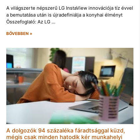
A világszerte népszerű LG InstaView innovációja tíz évvel
a bemutatása után is újradefiniálja a konyhai élményt
Összefoglaló: Az LG …
BŐVEBBEN »
A dolgozók 94 százaléka fáradtsággal küzd,
mégis csak minden hatodik kér munkahelyi