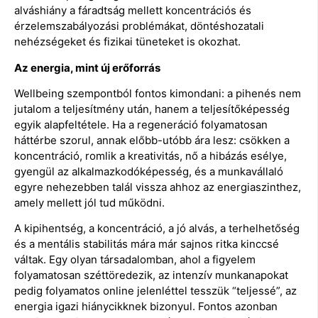
alváshiány a fáradtság mellett koncentrációs és
érzelemszabályozási problémákat, döntéshozatali
nehézségeket és fizikai tüneteket is okozhat.
Az energia, mint új erőforrás
Wellbeing szempontból fontos kimondani: a pihenés nem
jutalom a teljesítmény után, hanem a teljesítőképesség
egyik alapfeltétele. Ha a regeneráció folyamatosan
háttérbe szorul, annak előbb-utóbb ára lesz: csökken a
koncentráció, romlik a kreativitás, nő a hibázás esélye,
gyengül az alkalmazkodóképesség, és a munkavállaló
egyre nehezebben talál vissza ahhoz az energiaszinthez,
amely mellett jól tud működni.
A kipihentség, a koncentráció, a jó alvás, a terhelhetőség
és a mentális stabilitás mára már sajnos ritka kinccsé
váltak. Egy olyan társadalomban, ahol a figyelem
folyamatosan széttöredezik, az intenzív munkanapokat
pedig folyamatos online jelenléttel tesszük “teljessé”, az
energia igazi hiánycikknek bizonyul. Fontos azonban