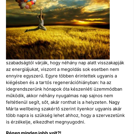
szabadságtól várják, hogy néhány nap alatt visszakapják
az energiájukat, viszont a megoldás sok esetben nem
ennyire egyszerű. Egyre többen érintettek ugyanis a
kiégésben és a tartós regenerációhiányban: ha az
idegrendszerünk hónapok óta készenléti üzemmódban
működik, akkor néhány nyugalmas nap sajnos nem
feltétlenül segít, sőt, akár ronthat is a helyzeten. Nagy
Márta wellbeing szakértő szerint ilyenkor ugyanis akár
több napra is szükség lehet ahhoz, hogy a szervezetünk
is érzékelje, elkezdhet megnyugodni.
Régen minden jobb volt?!