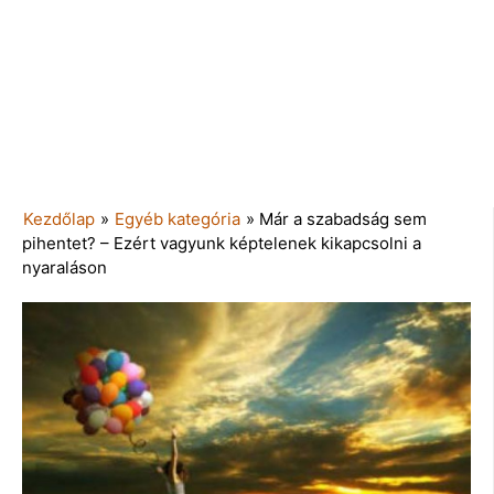
Kezdőlap
»
Egyéb kategória
»
Már a szabadság sem
pihentet? – Ezért vagyunk képtelenek kikapcsolni a
nyaraláson