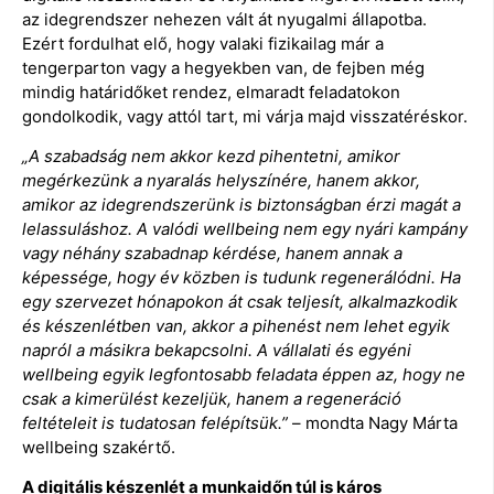
az idegrendszer nehezen vált át nyugalmi állapotba.
Ezért fordulhat elő, hogy valaki fizikailag már a
tengerparton vagy a hegyekben van, de fejben még
mindig határidőket rendez, elmaradt feladatokon
gondolkodik, vagy attól tart, mi várja majd visszatéréskor.
„A szabadság nem akkor kezd pihentetni, amikor
megérkezünk a nyaralás helyszínére, hanem akkor,
amikor az idegrendszerünk is biztonságban érzi magát a
lelassuláshoz. A valódi wellbeing nem egy nyári kampány
vagy néhány szabadnap kérdése, hanem annak a
képessége, hogy év közben is tudunk regenerálódni. Ha
egy szervezet hónapokon át csak teljesít, alkalmazkodik
és készenlétben van, akkor a pihenést nem lehet egyik
napról a másikra bekapcsolni. A vállalati és egyéni
wellbeing egyik legfontosabb feladata éppen az, hogy ne
csak a kimerülést kezeljük, hanem a regeneráció
feltételeit is tudatosan felépítsük.”
– mondta Nagy Márta
wellbeing szakértő.
A digitális készenlét a munkaidőn túl is káros