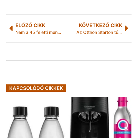
ELŐZŐ CIKK
KÖVETKEZŐ CIKK
Nem a 45 feletti munkavállaló lusta tanulni, hanem a magyar vállalati szféra képtelen strukturáltan képezni
Az Otthon Starton túl: Kedvezőbb időszak jöhet a piaci lakáshitelek számára
KAPCSOLÓDÓ CIKKEK