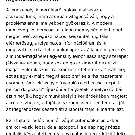
A munkahelyi kimerülésről sokáig a stresszre
asszociáltunk, mára azonban világossá vált, hogy a
probléma ennél mélyebben gyökerezik. A modern
munkavégzés nemcsak a feladatmennyiség miatt lehet
megterhelő: az egész napos készenlét, digitális
elérhetőség, a folyamatos információáramlás, a
megszakításokkal teli munkanapok az állandó ingerek és
a munka-magánélet egyensúly felborulása nagy szerepet
játszanak abban, hogy sok dolgozó kimerültnek érzi
magát. Sokunk számára ismerősek lehetnek a “csak még
ezt az egy e-mailt megválaszolom” és a “ha hazaértem,
gyorsan ránézek” vagy a “nyaralás alatt is csak napi tíz
percet dolgozom” típusú élethelyzetek, amelyekről bár
azt hihetjük, hogy a munkahelyi siker érdekében megtett
apró gesztusok, valójában szépen csendben fenntartják
az idegrendszer készenléti állapotát majd kimerítik azt.
Ez a fajta terhelés nem ér véget automatikusan akkor,
amikor valaki lecsukja a laptopot. Ha a nap nagy része
digitális készenlétben és folyamatos ingerek között telik,