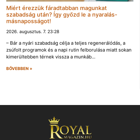
Miért érezzük fáradtabban magunkat
szabadság után? Így győzd le a nyaralás-
másnaposságot!
2026. augusztus. 7. 23:28
– Bár a nyári szabadság célja a teljes regenerálódás, a
zsúfolt programok és a napi rutin felborulása miatt sokan
kimerültebben térnek vissza a munkáb…
BŐVEBBEN »