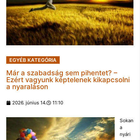
EGYÉB KATEGÓRIA
Már a szabadság sem pihentet? –
Ezért vagyunk képtelenek kikapcsolni
a nyaraláson
2026. június 14.
11:10
Sokan
a
nyári