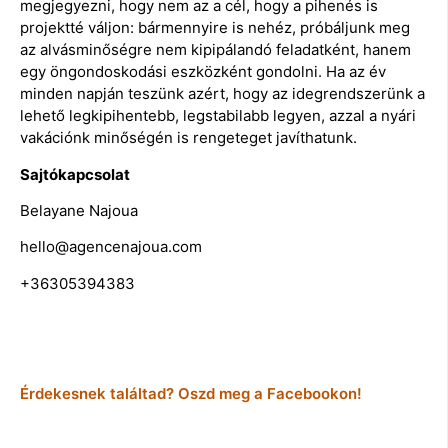
megjegyezni, hogy nem az a cél, hogy a pihenés is
projektté váljon: bármennyire is nehéz, próbáljunk meg
az alvásminőségre nem kipipálandó feladatként, hanem
egy öngondoskodási eszközként gondolni. Ha az év
minden napján teszünk azért, hogy az idegrendszerünk a
lehető legkipihentebb, legstabilabb legyen, azzal a nyári
vakációnk minőségén is rengeteget javíthatunk.
Sajtókapcsolat
Belayane Najoua
hello@agencenajoua.com
+36305394383
Érdekesnek találtad? Oszd meg a Facebookon!