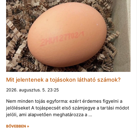
Mit jelentenek a tojásokon látható számok?
2026. augusztus. 5. 23:25
Nem minden tojás egyforma: ezért érdemes figyelni a
jelöléseket A tojáspecsét első számjegye a tartási módot
jelöli, ami alapvetően meghatározza a …
BŐVEBBEN »