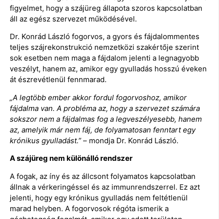
figyelmet, hogy a szájüreg állapota szoros kapcsolatban
áll az egész szervezet működésével.
Dr. Konrád László fogorvos, a gyors és fájdalommentes
teljes szájrekonstrukció nemzetközi szakértője szerint
sok esetben nem maga a fájdalom jelenti a legnagyobb
veszélyt, hanem az, amikor egy gyulladás hosszú éveken
át észrevétlenül fennmarad.
„A legtöbb ember akkor fordul fogorvoshoz, amikor
fájdalma van. A probléma az, hogy a szervezet számára
sokszor nem a fájdalmas fog a legveszélyesebb, hanem
az, amelyik már nem fáj, de folyamatosan fenntart egy
krónikus gyulladást.”
– mondja Dr. Konrád László.
A szájüreg nem különálló rendszer
A fogak, az íny és az állcsont folyamatos kapcsolatban
állnak a vérkeringéssel és az immunrendszerrel. Ez azt
jelenti, hogy egy krónikus gyulladás nem feltétlenül
marad helyben. A fogorvosok régóta ismerik a