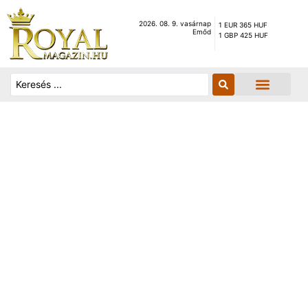
2026. 08. 9. vasárnap
1 EUR 365 HUF
Emőd
1 GBP 425 HUF