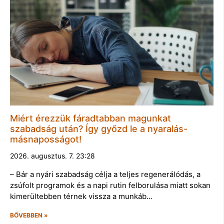
Miért érezzük fáradtabban magunkat
szabadság után? Így győzd le a nyaralás-
másnaposságot!
2026. augusztus. 7. 23:28
– Bár a nyári szabadság célja a teljes regenerálódás, a
zsúfolt programok és a napi rutin felborulása miatt sokan
kimerültebben térnek vissza a munkáb…
BŐVEBBEN »