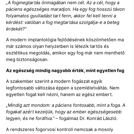
„A fogmegtartás önmagában nem cél. Az a cél, hogy a
páciens egészséges maradjon. Ha egy fog hosszú távon
folyamatos gyulladást tart fenn, akkor fel kell tenni a
kérdést: valóban a fog megtartása szolgálja-e a beteg
érdekét?”
A modern implantológia fejlődésének köszönhetően ma
már számos olyan helyzetben is létezik tartós és
esztétikus megoldás, amikor egy fog már nem menthető
meg biztonságosan.
Az egészség mindig nagyobb érték, mint egyetlen fog
A szakember szerint a modern fogászat egyik
legfontosabb változása éppen a szemléletváltás. Nem
egyetlen fogat kell nézni, hanem az egész embert.
„Mindig azt mondom: a páciens fontosabb, mint a foga. A
fogakat azért kezeljük, hogy az ember egészségesebb
legyen, és ne fordítva.”
– fogalmaz Dr. Konrád László.
A rendszeres fogorvosi kontroll nemcsak a mosoly