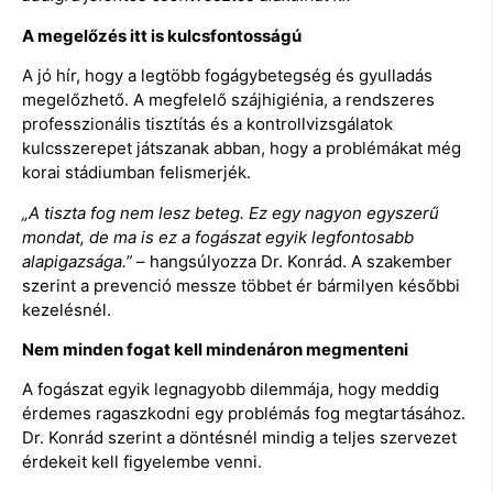
A megelőzés itt is kulcsfontosságú
A jó hír, hogy a legtöbb fogágybetegség és gyulladás
megelőzhető. A megfelelő szájhigiénia, a rendszeres
professzionális tisztítás és a kontrollvizsgálatok
kulcsszerepet játszanak abban, hogy a problémákat még
korai stádiumban felismerjék.
„A tiszta fog nem lesz beteg. Ez egy nagyon egyszerű
mondat, de ma is ez a fogászat egyik legfontosabb
alapigazsága.”
– hangsúlyozza Dr. Konrád. A szakember
szerint a prevenció messze többet ér bármilyen későbbi
kezelésnél.
Nem minden fogat kell mindenáron megmenteni
A fogászat egyik legnagyobb dilemmája, hogy meddig
érdemes ragaszkodni egy problémás fog megtartásához.
Dr. Konrád szerint a döntésnél mindig a teljes szervezet
érdekeit kell figyelembe venni.