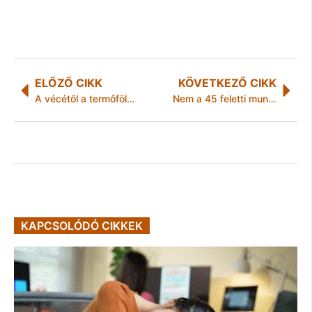
ELŐZŐ CIKK
KÖVETKEZŐ CIKK
A vécétől a termőföldig: egy új magyar kutatás szerint nem a technológia, hanem a bizalom dönti el az emberi eredetű táp-anyagok jövőjét
Nem a 45 feletti munkavállaló lusta tanulni, hanem a magyar vállalati szféra képtelen strukturáltan képezni
KAPCSOLÓDÓ CIKKEK