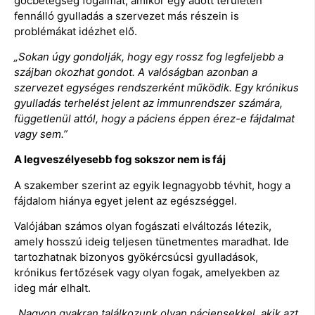
gócbetegség fogalmát, amikor egy adott területen
fennálló gyulladás a szervezet más részein is
problémákat idézhet elő.
„Sokan úgy gondolják, hogy egy rossz fog legfeljebb a
szájban okozhat gondot. A valóságban azonban a
szervezet egységes rendszerként működik. Egy krónikus
gyulladás terhelést jelent az immunrendszer számára,
függetlenül attól, hogy a páciens éppen érez-e fájdalmat
vagy sem.”
A legveszélyesebb fog sokszor nem is fáj
A szakember szerint az egyik legnagyobb tévhit, hogy a
fájdalom hiánya egyet jelent az egészséggel.
Valójában számos olyan fogászati elváltozás létezik,
amely hosszú ideig teljesen tünetmentes maradhat. Ide
tartozhatnak bizonyos gyökércsúcsi gyulladások,
krónikus fertőzések vagy olyan fogak, amelyekben az
ideg már elhalt.
„Nagyon gyakran találkozunk olyan páciensekkel, akik azt