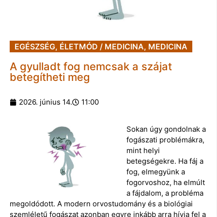
EGÉSZSÉG
,
ÉLETMÓD / MEDICINA
,
MEDICINA
A gyulladt fog nemcsak a szájat
betegítheti meg
2026. június 14.
11:00
Sokan úgy gondolnak a
fogászati problémákra,
mint helyi
betegségekre. Ha fáj a
fog, elmegyünk a
fogorvoshoz, ha elmúlt
a fájdalom, a probléma
megoldódott. A modern orvostudomány és a biológiai
szemléletű fogászat azonban egyre inkább arra hívja fel a