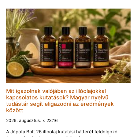
Mit igazolnak valójában az illóolajokkal
kapcsolatos kutatások? Magyar nyelvű
tudástár segít eligazodni az eredmények
között
2026. augusztus. 7. 23:16
A Jópofa Bolt 26 illóolaj kutatási hátterét feldolgozó