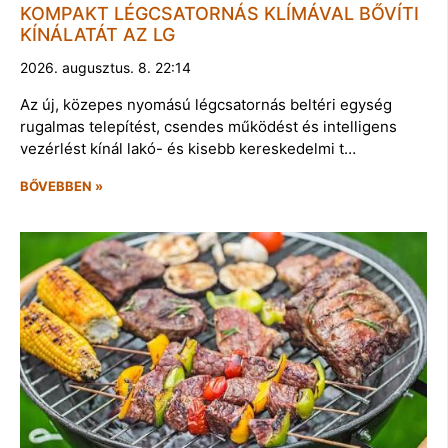
KOMPAKT LÉGCSATORNÁS KLÍMÁVAL BŐVÍTI
KÍNÁLATÁT AZ LG
2026. augusztus. 8. 22:14
Az új, közepes nyomású légcsatornás beltéri egység
rugalmas telepítést, csendes működést és intelligens
vezérlést kínál lakó- és kisebb kereskedelmi t…
BŐVEBBEN »