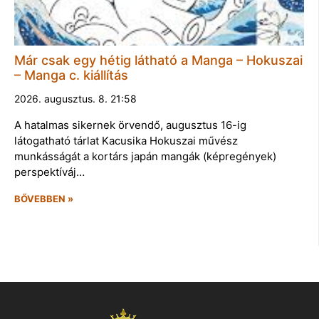
Már csak egy hétig látható a Manga – Hokuszai
– Manga c. kiállítás
2026. augusztus. 8. 21:58
A hatalmas sikernek örvendő, augusztus 16-ig
látogatható tárlat Kacusika Hokuszai művész
munkásságát a kortárs japán mangák (képregények)
perspektíváj…
BŐVEBBEN »