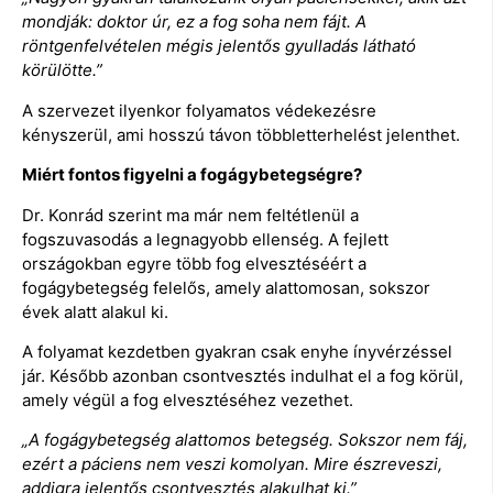
mondják: doktor úr, ez a fog soha nem fájt. A
röntgenfelvételen mégis jelentős gyulladás látható
körülötte.”
A szervezet ilyenkor folyamatos védekezésre
kényszerül, ami hosszú távon többletterhelést jelenthet.
Miért fontos figyelni a fogágybetegségre?
Dr. Konrád szerint ma már nem feltétlenül a
fogszuvasodás a legnagyobb ellenség. A fejlett
országokban egyre több fog elvesztéséért a
fogágybetegség felelős, amely alattomosan, sokszor
évek alatt alakul ki.
A folyamat kezdetben gyakran csak enyhe ínyvérzéssel
jár. Később azonban csontvesztés indulhat el a fog körül,
amely végül a fog elvesztéséhez vezethet.
„A fogágybetegség alattomos betegség. Sokszor nem fáj,
ezért a páciens nem veszi komolyan. Mire észreveszi,
addigra jelentős csontvesztés alakulhat ki.”