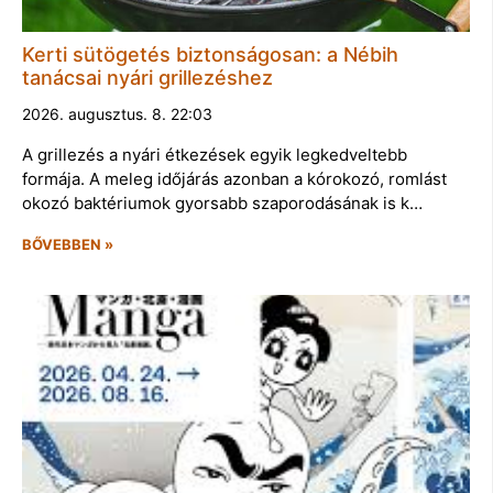
Kerti sütögetés biztonságosan: a Nébih
tanácsai nyári grillezéshez
2026. augusztus. 8. 22:03
A grillezés a nyári étkezések egyik legkedveltebb
formája. A meleg időjárás azonban a kórokozó, romlást
okozó baktériumok gyorsabb szaporodásának is k…
BŐVEBBEN »