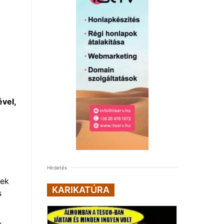
vel,
Hirdetés
yek
KARIKATÚRA
s
k