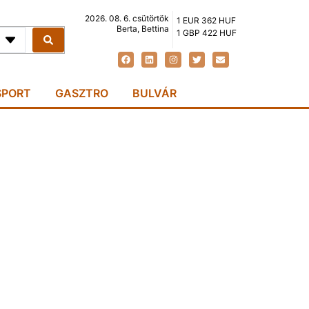
2026. 08. 6. csütörtök
1 EUR 362 HUF
Berta, Bettina
1 GBP 422 HUF
SPORT
GASZTRO
BULVÁR