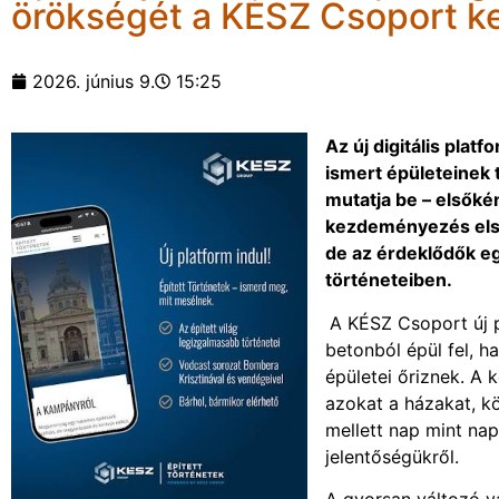
örökségét a KÉSZ Csoport 
2026. június 9.
15:25
Az új digitális pla
ismert épületeinek t
mutatja be – elsőké
kezdeményezés első
de az érdeklődők eg
történeteiben.
A KÉSZ Csoport új p
betonból épül fel, 
épületei őriznek. A
azokat a házakat, kö
mellett nap mint nap
jelentőségükről.
A gyorsan változó v