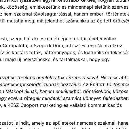
nk, közösségi emlékezetünk és mindennapi életünk szerves
szt: nem szakmai távolságtartással, hanem emberi történetek
tül mutatja meg, mit jelenthet számunkra az épített öröksé
esti, szegedi és kecskeméti épületek történetei váltak
a Cifrapalota, a Szegedi Dóm, a Liszt Ferenc Nemzetközi
ív és kortárs fotók, háttéranyagok, és kulturális érdekessé
l majd új helyszínekkel és tartalmakkal, hogy egy
ezetek, terek és homlokzatok létrehozásával. Hiszünk abb
mberek kapcsolódni tudnak hozzájuk. Az Épített Története
n falakból állnak, hanem emlékekből, döntésekből, közöss
 hogy ezek a rétegek mindenki számára könnyen felfedezhet
, a KÉSZ Csoport marketing és vállalati kommunikációs
ozatot is indít, amely az épületeket nemcsak szakmai, han