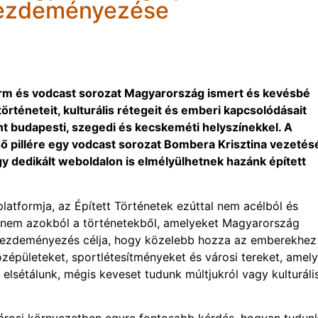
kezdeményezése
tform és vodcast sorozat Magyarország ismert és kevésbé
örténeteit, kulturális rétegeit és emberi kapcsolódásait
nt budapesti, szegedi és kecskeméti helyszínekkel. A
 pillére egy vodcast sorozat Bombera Krisztina vezetésé
y dedikált weboldalon is elmélyülhetnek hazánk épített
latformja, az Épített Történetek ezúttal nem acélból és
hanem azokból a történetekből, amelyeket Magyarország
 kezdeményezés célja, hogy közelebb hozza az emberekhez
zépületeket, sportlétesítményeket és városi tereket, amel
 elsétálunk, mégis keveset tudunk múltjukról vagy kulturáli
árosi környezetben egyre fontosabb kérdés, hogyan tudun