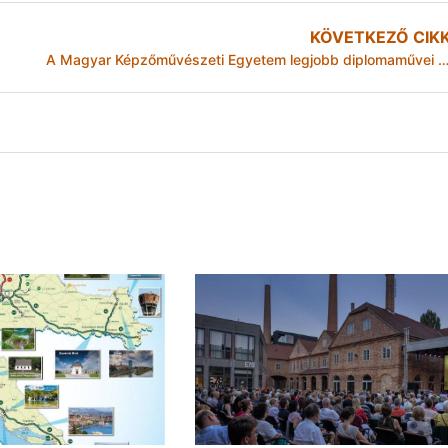
KÖVETKEZŐ CIK
A Magyar Képzőművészeti Egyetem legjobb diplomaművei a HAB-ban – Best of Diploma 