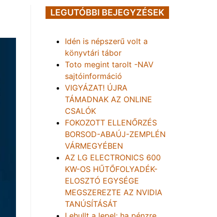
LEGUTÓBBI BEJEGYZÉSEK
Idén is népszerű volt a
könyvtári tábor
Toto megint tarolt -NAV
sajtóinformáció
VIGYÁZAT! ÚJRA
TÁMADNAK AZ ONLINE
CSALÓK
FOKOZOTT ELLENŐRZÉS
BORSOD-ABAÚJ-ZEMPLÉN
VÁRMEGYÉBEN
AZ LG ELECTRONICS 600
KW-OS HŰTŐFOLYADÉK-
ELOSZTÓ EGYSÉGE
MEGSZEREZTE AZ NVIDIA
TANÚSÍTÁSÁT
Lehullt a lepel: ha pénzre