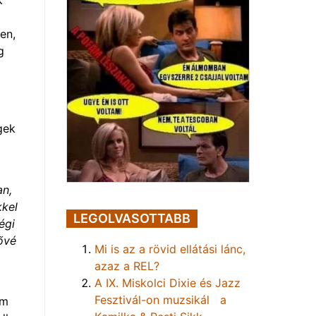
en,
g
gek
an,
kkel
LEGOLVASOTTABB
égi
ővé
Mi is az a rövid ellátási lánc,
azaz a REL?
A IX. Miskolci Dixie és Jazz
Fesztivál-on muzsikál a
em