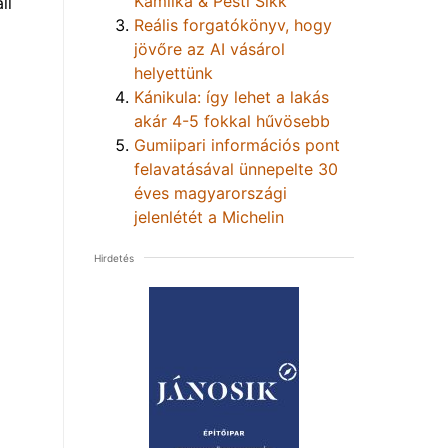
Kamilka & Pesti Sikk
ll
Reális forgatókönyv, hogy
jövőre az AI vásárol
helyettünk
Kánikula: így lehet a lakás
akár 4-5 fokkal hűvösebb
Gumiipari információs pont
felavatásával ünnepelte 30
éves magyarországi
jelenlétét a Michelin
Hirdetés