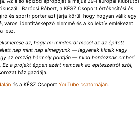
ja. Az első epizód apropóját a május 29-i európai klubfutba
ókuszál. Barócsi Róbert, a KÉSZ Csoport értékesítési és
író és sportriporter azt járja körül, hogy hogyan válik egy
é, városi identitásképző elemmé és a kollektív emlékezet
a lesz.
lismerése az, hogy mi mindenről mesél az az épített
ellett nap mint nap elmegyünk — legyenek kicsik vagy
agy az ország bármely pontján — mind hordoznak emberi
. Ez a projekt éppen ezért nemcsak az építészetről szól,
sorozat házigazdája.
dalán
és a KÉSZ Csoport
YouTube csatornáján
.