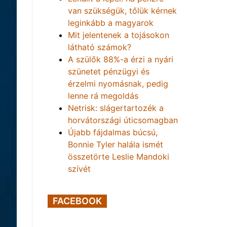
van szükségük, tőlük kérnek
leginkább a magyarok
Mit jelentenek a tojásokon
látható számok?
A szülők 88%-a érzi a nyári
szünetet pénzügyi és
érzelmi nyomásnak, pedig
lenne rá megoldás
Netrisk: slágertartozék a
horvátországi úticsomagban
Újabb fájdalmas búcsú,
Bonnie Tyler halála ismét
összetörte Leslie Mandoki
szívét
FACEBOOK