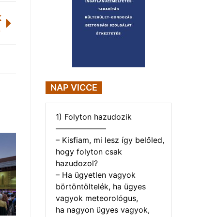
K
2026
NAP VICCE
1) Folyton hazudozik
——————–
– Kisfiam, mi lesz így belőled,
hogy folyton csak
hazudozol?
– Ha ügyetlen vagyok
börtöntöltelék, ha ügyes
vagyok meteorológus,
ha nagyon ügyes vagyok,