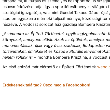
társadalmi, kulturális és személyes nézőpontból is vizsgál
csúcsmérkőzése adja, így a sportlétesítmények világára f
stratégiai igazgatója, valamint Gundel Takács Gábor újság
stadion egyszerre mérnöki teljesítménnyé, közösségi térr
részévé. A vodcast sorozat házigazdája Bombera Krisztin
„Számomra az Épített Történetek egyik legizgalmasabb fe
környezet, amelyben élünk. Azok az épületek, amelyek m
monumentálisak, újak vagy évszázadosak, Budapesten v
történeteket, emlékeket és közös kulturális lenyomatokat
hanem rólunk is”
– mondta Bombera Krisztina, a vodcast 
Az első epizód már elérhető az Épített Történetek
webol
Érdekesnek találtad? Oszd meg a Facebookon!