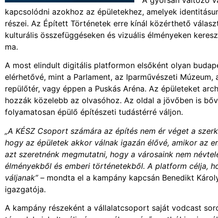
kapcsolódni azokhoz az épületekhez, amelyek identitásu
részei. Az Épített Történetek erre kínál közérthető vála
kulturális összefüggéseken és vizuális élményeken keresz
ma.
A most elindult digitális platformon elsőként olyan budap
elérhetővé, mint a Parlament, az Iparművészeti Múzeum, 
repülőtér, vagy éppen a Puskás Aréna. Az épületeket arch
hozzák közelebb az olvasóhoz. Az oldal a jövőben is bővü
folyamatosan épülő építészeti tudástérré váljon.
„A KÉSZ Csoport számára az építés nem ér véget a szerk
hogy az épületek akkor válnak igazán élővé, amikor az e
azt szeretnénk megmutatni, hogy a városaink nem névtele
élményekből és emberi történetekből. A platform célja,
váljanak”
– mondta el a kampány kapcsán Benedikt Károly
igazgatója.
A kampány részeként a vállalatcsoport saját vodcast sor