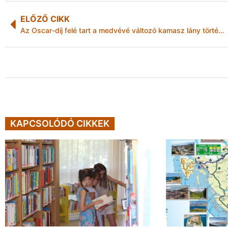
ELŐZŐ CIKK
Az Oscar-díj felé tart a medvévé változó kamasz lány története
KAPCSOLÓDÓ CIKKEK