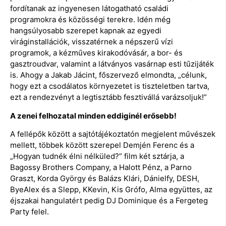
fordítanak az ingyenesen látogatható családi
programokra és közösségi terekre. Idén még
hangsúlyosabb szerepet kapnak az egyedi
viráginstallációk, visszatérnek a népszerű vízi
programok, a kézműves kirakodóvásár, a bor- és
gasztroudvar, valamint a látványos vasárnap esti tűzijáték
is. Ahogy a Jakab Jácint, főszervező elmondta, „célunk,
hogy ezt a csodálatos környezetet is tiszteletben tartva,
ezt a rendezvényt a legtisztább fesztivállá varázsoljuk!”
A zenei felhozatal minden eddiginél erősebb!
A fellépők között a sajtótájékoztatón megjelent művészek
mellett, többek között szerepel Demjén Ferenc és a
„Hogyan tudnék élni nélküled?” film két sztárja, a
Bagossy Brothers Company, a Halott Pénz, a Parno
Graszt, Korda György és Balázs Klári, Dánielfy, DESH,
ByeAlex és a Slepp, KKevin, Kis Grófo, Alma együttes, az
éjszakai hangulatért pedig DJ Dominique és a Fergeteg
Party felel.