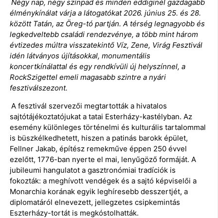
Négy nap, négy színpad és minden eddiginél gazdagabb
élménykínálat várja a látogatókat 2026. június 25. és 28.
között Tatán, az Öreg-tó partján. A térség legnagyobb és
legkedveltebb családi rendezvénye, a több mint három
évtizedes múltra visszatekintő Víz, Zene, Virág Fesztivál
idén látványos újításokkal, monumentális
koncertkínálattal és egy rendkívüli új helyszínnel, a
RockSzigettel emeli magasabb szintre a nyári
fesztiválszezont.
A fesztivál szervezői megtartották a hivatalos
sajtótájékoztatójukat a tatai Esterházy-kastélyban. Az
esemény különleges történelmi és kulturális tartalommal
is büszkélkedhetett, hiszen a patinás barokk épület,
Fellner Jakab, építész remekműve éppen 250 évvel
ezelőtt, 1776-ban nyerte el mai, lenyűgöző formáját. A
jubileumi hangulatot a gasztronómiai tradíciók is
fokozták: a meghívott vendégek és a sajtó képviselői a
Monarchia korának egyik leghíresebb desszertjét, a
diplomatáról elnevezett, jellegzetes csipkemintás
Eszterházy-tortát is megkóstolhatták.