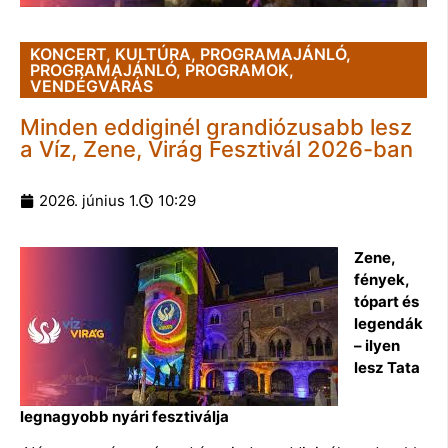
KONCERT
,
KULTÚRA
,
PROGRAMAJÁNLÓ
,
PROGRAMAJÁNLÓ
,
PROGRAMOK
,
VENDÉGVÁRÁS
Minden eddiginél grandiózusabb lesz
a Víz, Zene, Virág Fesztivál 2026-ban
2026. június 1.
10:29
Zene,
fények,
tópart és
legendák
– ilyen
lesz Tata
legnagyobb nyári fesztiválja