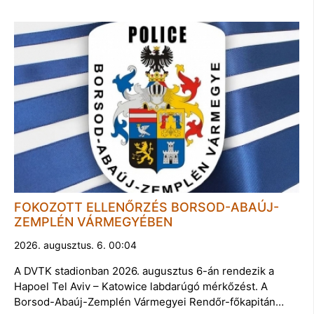
FOKOZOTT ELLENŐRZÉS BORSOD-ABAÚJ-
ZEMPLÉN VÁRMEGYÉBEN
2026. augusztus. 6. 00:04
A DVTK stadionban 2026. augusztus 6-án rendezik a
Hapoel Tel Aviv – Katowice labdarúgó mérkőzést. A
Borsod-Abaúj-Zemplén Vármegyei Rendőr-főkapitán…