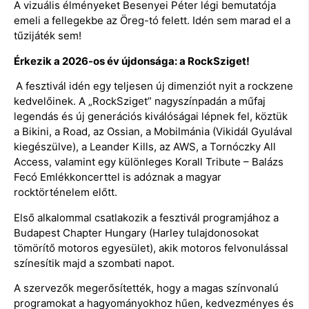
A vizuális élményeket Besenyei Péter légi bemutatója
emeli a fellegekbe az Öreg-tó felett. Idén sem marad el a
tűzijáték sem!
Érkezik a 2026-os év újdonsága: a RockSziget!
A fesztivál idén egy teljesen új dimenziót nyit a rockzene
kedvelőinek. A „RockSziget” nagyszínpadán a műfaj
legendás és új generációs kiválóságai lépnek fel, köztük
a Bikini, a Road, az Ossian, a Mobilmánia (Vikidál Gyulával
kiegészülve), a Leander Kills, az AWS, a Tornóczky All
Access, valamint egy különleges Korall Tribute – Balázs
Fecó Emlékkoncerttel is adóznak a magyar
rocktörténelem előtt.
Első alkalommal csatlakozik a fesztivál programjához a
Budapest Chapter Hungary (Harley tulajdonosokat
tömörítő motoros egyesület), akik motoros felvonulással
színesítik majd a szombati napot.
A szervezők megerősítették, hogy a magas színvonalú
programokat a hagyományokhoz hűen, kedvezményes és