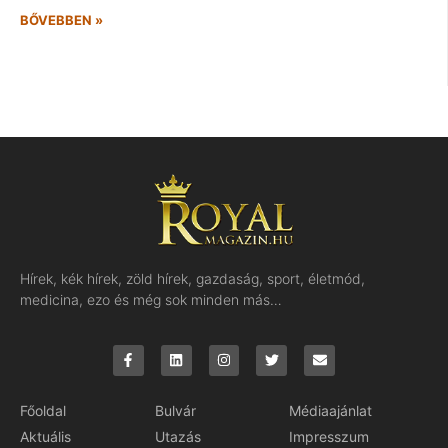
BŐVEBBEN »
Hírek, kék hírek, zöld hírek, gazdaság, sport, életmód,
medicina, ezo és még sok minden más…
Főoldal
Bulvár
Médiaajánlat
Aktuális
Utazás
Impresszum