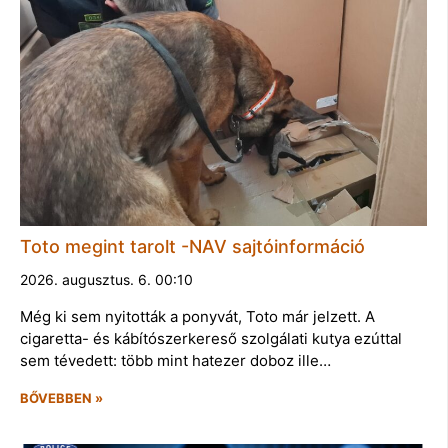
Toto megint tarolt -NAV sajtóinformáció
2026. augusztus. 6. 00:10
Még ki sem nyitották a ponyvát, Toto már jelzett. A
cigaretta- és kábítószerkereső szolgálati kutya ezúttal
sem tévedett: több mint hatezer doboz ille…
BŐVEBBEN »