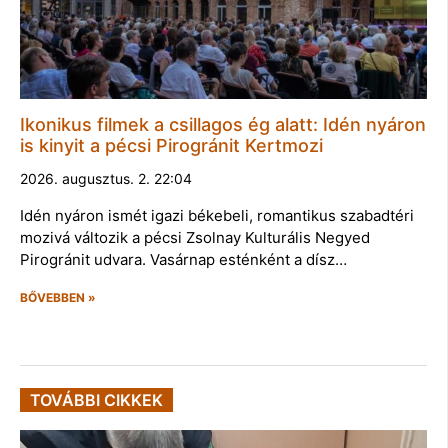
Ikonikus filmek a csillagos ég alatt: Idén nyáron
is kinyit a pécsi Pirogránit Kertmozi
2026. augusztus. 2. 22:04
Idén nyáron ismét igazi békebeli, romantikus szabadtéri
mozivá változik a pécsi Zsolnay Kulturális Negyed
Pirogránit udvara. Vasárnap esténként a dísz…
BŐVEBBEN »
TOVÁBBI CIKKEK