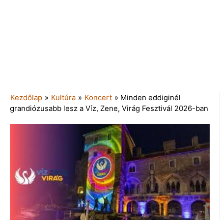
Kezdőlap
»
Kultúra
»
Koncert
»
Minden eddiginél
grandiózusabb lesz a Víz, Zene, Virág Fesztivál 2026-ban