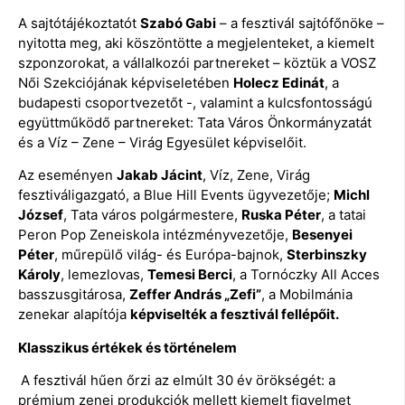
A sajtótájékoztatót
Szabó Gabi
– a fesztivál sajtófőnöke –
nyitotta meg, aki köszöntötte a megjelenteket, a kiemelt
szponzorokat, a vállalkozói partnereket – köztük a VOSZ
Női Szekciójának képviseletében
Holecz Edinát
, a
budapesti csoportvezetőt -, valamint a kulcsfontosságú
együttműködő partnereket: Tata Város Önkormányzatát
és a Víz – Zene – Virág Egyesület képviselőit.
Az eseményen
Jakab Jácint
, Víz, Zene, Virág
fesztiváligazgató, a Blue Hill Events ügyvezetője;
Michl
József
, Tata város polgármestere,
Ruska Péter
, a tatai
Peron Pop Zeneiskola intézményvezetője,
Besenyei
Péter
, műrepülő világ- és Európa-bajnok,
Sterbinszky
Károly
, lemezlovas,
Temesi Berci
, a Tornóczky All Acces
basszusgitárosa,
Zeffer András „Zefi”
, a Mobilmánia
zenekar alapítója
képviselték a fesztivál fellépőit.
Klasszikus értékek és történelem
A fesztivál hűen őrzi az elmúlt 30 év örökségét: a
prémium zenei produkciók mellett kiemelt figyelmet