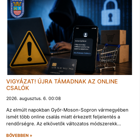
VIGYÁZAT! ÚJRA TÁMADNAK AZ ONLINE
CSALÓK
2026. augusztus. 6. 00:08
Az elmúlt napokban Győr-Moson-Sopron vármegyében
ismét több online csalás miatt érkezett feljelentés a
rendőrségre. Az elkövetők változatos módszerekk…
BŐVEBBEN »