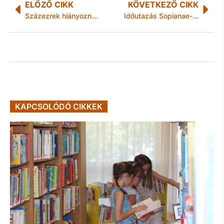
ELŐZŐ CIKK
KÖVETKEZŐ CIKK
Százezrek hiányoznak a munkaerőpiacról, és nincsenek rejtett tartalékok
Időutazás Sopianae-ba: Római Fesztivál kelti életre Pécs ókori világörökségét
KAPCSOLÓDÓ CIKKEK