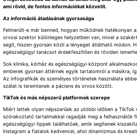
ami rövid, de fontos információkat közvetít.
Az információ átadásának gyorsasága
Felmerült-e már benned, hogyan működnek hatékonyan az
orvosi szektor különleges helyzetben van, mivel a szaké
segít, hiszen gyorsan közli a lényeget átlátható módon. 
egészségügyi tanácsot érdekfeszítően és röviden ismerh
Sok klinika, kórház és egészségügyi központ alkalmazk
emberek gyorsan áttérnek egyik tartalomról a másikra, í
Az infografikák és személyes történetek használata ebbe
szálat is teremtenek a páciens és orvos között.
TikTok és más népszerű platformok szerepe
Miért lettek olyan népszerűek az utóbbi időben a TikTok
szórakoztató tartalmakkal ragadják meg a felhasználók 
egészségügyi tippek találhatóak, amik segítenek kiszakít
Instagram a fiatalok kedvencei, ahol dinamizmus és krea