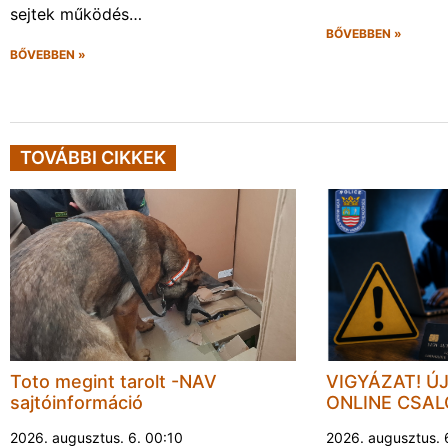
sejtek működés…
BŐVEBBEN »
BŐVEBBEN »
TOVÁBBI CIKKEK
Toto megint tarolt -NAV
VIGYÁZAT! Ú
sajtóinformáció
ONLINE CSA
2026. augusztus. 6. 00:10
2026. augusztus. 