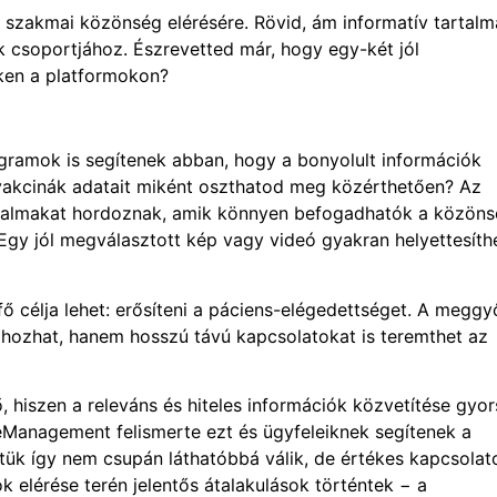
 a szakmai közönség elérésére. Rövid, ám informatív tartal
k csoportjához. Észrevetted már, hogy egy-két jól
eken a platformokon?
agramok is segítenek abban, hogy a bonyolult információk
 vakcinák adatait miként oszthatod meg közérthetően? Az
artalmakat hordoznak, amik könnyen befogadhatók a közön
Egy jól megválasztott kép vagy videó gyakran helyettesíth
ő célja lehet: erősíteni a páciens-elégedettséget. A megg
et hozhat, hanem hosszú távú kapcsolatokat is teremthet az
, hiszen a releváns és hiteles információk közvetítése gyo
reManagement felismerte ezt és ügyfeleiknek segítenek a
étük így nem csupán láthatóbbá válik, de értékes kapcsolat
k elérése terén jelentős átalakulások történtek − a