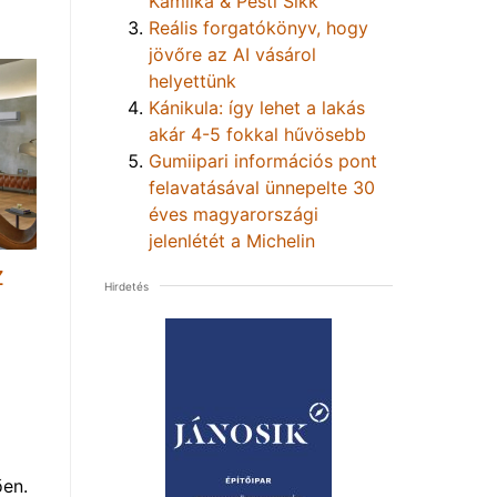
Kamilka & Pesti Sikk
Reális forgatókönyv, hogy
jövőre az AI vásárol
helyettünk
Kánikula: így lehet a lakás
akár 4-5 fokkal hűvösebb
Gumiipari információs pont
felavatásával ünnepelte 30
éves magyarországi
jelenlétét a Michelin
Z
Hirdetés
ően.