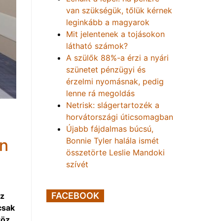
van szükségük, tőlük kérnek
leginkább a magyarok
Mit jelentenek a tojásokon
látható számok?
A szülők 88%-a érzi a nyári
szünetet pénzügyi és
érzelmi nyomásnak, pedig
lenne rá megoldás
Netrisk: slágertartozék a
horvátországi úticsomagban
Újabb fájdalmas búcsú,
Bonnie Tyler halála ismét
an
összetörte Leslie Mandoki
szívét
FACEBOOK
az
csak
köz,