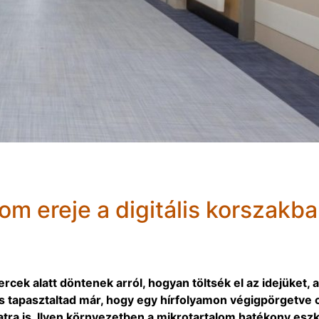
m ereje a digitális korszakb
cek alatt döntenek arról, hogyan töltsék el az idejüket, 
e is tapasztaltad már, hogy egy hírfolyamon végigpörgetve 
atra is. Ilyen környezetben a mikrotartalom hatékony esz