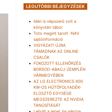
LEGUTÓBBI BEJEGYZÉSEK
Idén is népszerű volt a
könyvtári tábor
Toto megint tarolt -NAV
sajtóinformáció
VIGYÁZAT! ÚJRA
TÁMADNAK AZ ONLINE
CSALÓK
FOKOZOTT ELLENŐRZÉS
BORSOD-ABAÚJ-ZEMPLÉN
VÁRMEGYÉBEN
AZ LG ELECTRONICS 600
KW-OS HŰTŐFOLYADÉK-
ELOSZTÓ EGYSÉGE
MEGSZEREZTE AZ NVIDIA
TANÚSÍTÁSÁT
Lehullt a lepel: ha pénzre