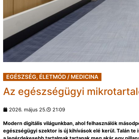
EGÉSZSÉG
,
ÉLETMÓD / MEDICINA
Az egészségügyi mikrotartalo
2026. május 25.
21:09
Modern digitális világunkban, ahol felhasználók másodper
egészségügyi szektor is új kihívások elé kerül. Talán t
a legérdekesebb tartalmak tartanak meg akár egy pillan