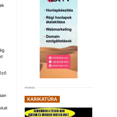
mak
ség
et
yőző
Hirdetés
rsan
KARIKATÚRA
okat