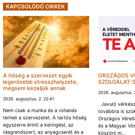
KAPCSOLÓDÓ CIKKEK
A hőség a szervezet egyik
ORSZÁGOS V
legerősebb stresszhelyzete,
SZOLGÁLAT-
mégsem kezeljük annak
2026. augusztus. 
2026. augusztus. 2. 22:41
Javuló vérkész
Nem csak a munka és a rohanás
továbbra is sz
terheli a szervezetet. A tartós hőség
Országos Vérell
egyszerre érinti a keringést, az
és a Magyar Vö
idegrendszert, az anyagcserét és a
köszöni m…