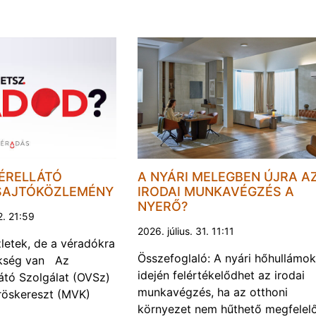
ÉRELLÁTÓ
A NYÁRI MELEGBEN ÚJRA A
SAJTÓKÖZLEMÉNY
IRODAI MUNKAVÉGZÉS A
NYERŐ?
2. 21:59
2026. július. 31. 11:11
letek, de a véradókra
Összefoglaló: A nyári hőhullámok
ükség van Az
idején felértékelődhet az irodai
átó Szolgálat (OVSz)
munkavégzés, ha az otthoni
röskereszt (MVK)
környezet nem hűthető megfelel