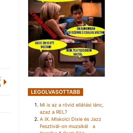
K
d
LEGOLVASOTTABB
Mi is az a rövid ellátási lánc,
azaz a REL?
A IX. Miskolci Dixie és Jazz
Fesztivál-on muzsikál a