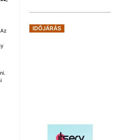
IDŐJÁRÁS
 Az
gy
ni.
i