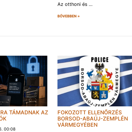
Az otthoni és …
BŐVEBBEN »
JRA TÁMADNAK AZ
FOKOZOTT ELLENŐRZÉS
LÓK
BORSOD-ABAÚJ-ZEMPLÉN
VÁRMEGYÉBEN
6. 00:08