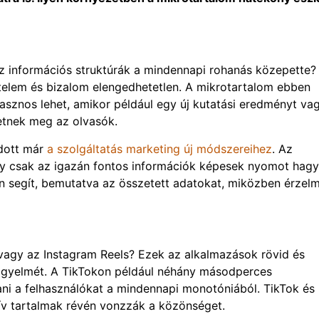
 információs struktúrák a mindennapi rohanás közepette?
rtelem és bizalom elengedhetetlen. A mikrotartalom ebben
Hasznos lehet, amikor például egy új kutatási eredményt va
etnek meg az olvasók.
odott már
a szolgáltatás marketing új módszereihez
. Az
gy csak az igazán fontos információk képesek nyomot hagy
n segít, bemutatva az összetett adatokat, miközben érzelm
 vagy az Instagram Reels? Ezek az alkalmazások rövid és
figyelmét. A TikTokon például néhány másodperces
ani a felhasználókat a mindennapi monotóniából. TikTok és
tív tartalmak révén vonzzák a közönséget.