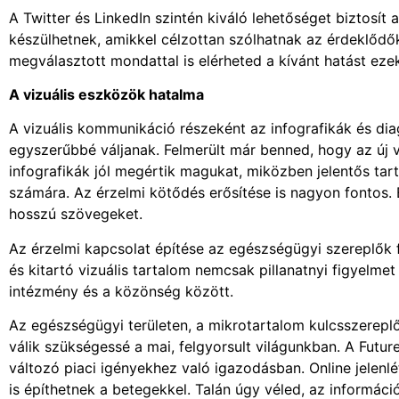
A Twitter és LinkedIn szintén kiváló lehetőséget biztosít
készülhetnek, amikkel célzottan szólhatnak az érdeklődő
megválasztott mondattal is elérheted a kívánt hatást ez
A vizuális eszközök hatalma
A vizuális kommunikáció részeként az infografikák és di
egyszerűbbé váljanak. Felmerült már benned, hogy az új
infografikák jól megértik magukat, miközben jelentős t
számára. Az érzelmi kötődés erősítése is nagyon fontos. 
hosszú szövegeket.
Az érzelmi kapcsolat építése az egészségügyi szereplők f
és kitartó vizuális tartalom nemcsak pillanatnyi figyelm
intézmény és a közönség között.
Az egészségügyi területen, a mikrotartalom kulcsszereplő
válik szükségessé a mai, felgyorsult világunkban. A Futu
változó piaci igényekhez való igazodásban. Online jelenl
is építhetnek a betegekkel. Talán úgy véled, az információ